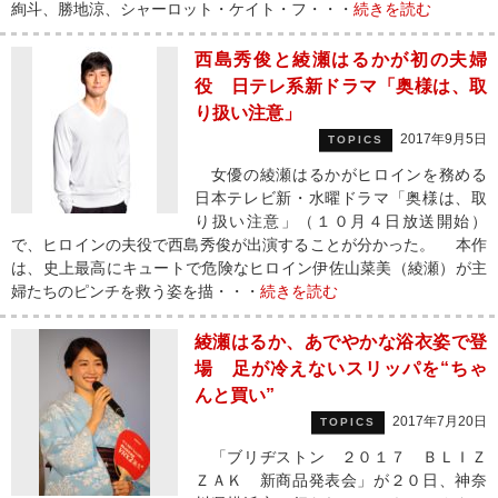
絢斗、勝地涼、シャーロット・ケイト・フ・・・
続きを読む
西島秀俊と綾瀬はるかが初の夫婦
役 日テレ系新ドラマ「奥様は、取
り扱い注意」
2017年9月5日
TOPICS
女優の綾瀬はるかがヒロインを務める
日本テレビ新・水曜ドラマ「奥様は、取
り扱い注意」（１０月４日放送開始）
で、ヒロインの夫役で西島秀俊が出演することが分かった。 本作
は、史上最高にキュートで危険なヒロイン伊佐山菜美（綾瀬）が主
婦たちのピンチを救う姿を描・・・
続きを読む
綾瀬はるか、あでやかな浴衣姿で登
場 足が冷えないスリッパを“ちゃ
んと買い”
2017年7月20日
TOPICS
「ブリヂストン ２０１７ ＢＬＩＺ
ＺＡＫ 新商品発表会」が２０日、神奈