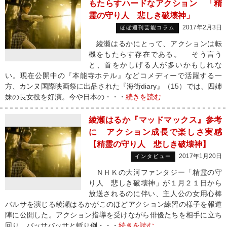
もたらすハードなアクション 「精
霊の守り人 悲しき破壊神」
2017年2月3日
ほぼ週刊芸能コラム
綾瀬はるかにとって、アクションは転
機をもたらす存在である。 そう言う
と、首をかしげる人が多いかもしれな
い。現在公開中の『本能寺ホテル』などコメディーで活躍する一
方、カンヌ国際映画祭に出品された『海街diary』（15）では、四姉
妹の長女役を好演。今や日本の・・・
続きを読む
綾瀬はるか『マッドマックス』参考
に アクション成長で楽しさ実感
【精霊の守り人 悲しき破壊神】
2017年1月20日
インタビュー
ＮＨＫの大河ファンタジー「精霊の守
り人 悲しき破壊神」が１月２１日から
放送されるのに伴い、主人公の女用心棒
バルサを演じる綾瀬はるかがこのほどアクション練習の様子を報道
陣に公開した。アクション指導を受けながら俳優たちを相手に立ち
回り、バッサバッサと斬り倒・・・
続きを読む