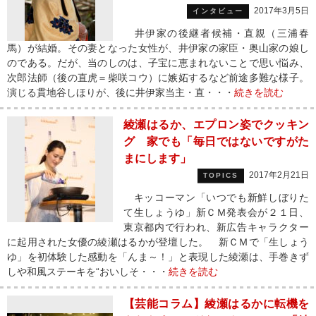
2017年3月5日
インタビュー
井伊家の後継者候補・直親（三浦春
馬）が結婚。その妻となった女性が、井伊家の家臣・奥山家の娘し
のである。だが、当のしのは、子宝に恵まれないことで思い悩み、
次郎法師（後の直虎＝柴咲コウ）に嫉妬するなど前途多難な様子。
演じる貫地谷しほりが、後に井伊家当主・直・・・
続きを読む
綾瀬はるか、エプロン姿でクッキン
グ 家でも「毎日ではないですがた
まにします」
2017年2月21日
TOPICS
キッコーマン「いつでも新鮮しぼりた
て生しょうゆ」新ＣＭ発表会が２１日、
東京都内で行われ、新広告キャラクター
に起用された女優の綾瀬はるかが登壇した。 新ＣＭで「生しょう
ゆ」を初体験した感動を「んま～！」と表現した綾瀬は、手巻きず
しや和風ステーキを“おいしそ・・・
続きを読む
【芸能コラム】綾瀬はるかに転機を