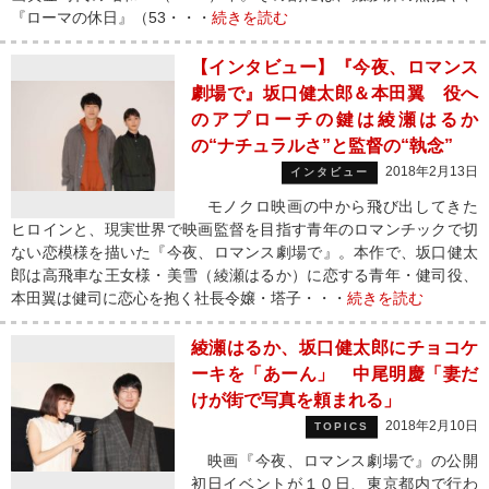
『ローマの休日』（53・・・
続きを読む
【インタビュー】『今夜、ロマンス
劇場で』坂口健太郎＆本田翼 役へ
のアプローチの鍵は綾瀬はるか
の“ナチュラルさ”と監督の“執念”
2018年2月13日
インタビュー
モノクロ映画の中から飛び出してきた
ヒロインと、現実世界で映画監督を目指す青年のロマンチックで切
ない恋模様を描いた『今夜、ロマンス劇場で』。本作で、坂口健太
郎は高飛車な王女様・美雪（綾瀬はるか）に恋する青年・健司役、
本田翼は健司に恋心を抱く社長令嬢・塔子・・・
続きを読む
綾瀬はるか、坂口健太郎にチョコケ
ーキを「あーん」 中尾明慶「妻だ
けが街で写真を頼まれる」
2018年2月10日
TOPICS
映画『今夜、ロマンス劇場で』の公開
初日イベントが１０日、東京都内で行わ