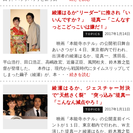
綾瀬はるか“リーダー”に推され「い
いんですか？」 堤真一「こんなす
っとこどっこいは嫌だ！」
2017年1月14日
TOPICS
映画『本能寺ホテル』の公開初日舞台
あいさつが１４日、東京都内で行われ、
出演者の綾瀬はるか、堤真一、濱田岳、
平山浩行、田口浩正、高嶋政宏、近藤正臣、風間杜夫、鈴木雅之監
督が登壇した。 本作は、現代から戦国時代にタイムスリップして
しまった繭子（綾瀬）が、本・・・
続きを読む
綾瀬はるか、ジェスチャー対決
で“天然さく裂” “突っ込み”堤真一
「こんなん減点やろ！」
2017年1月11日
TOPICS
映画『本能寺ホテル』の公開直前イベ
ントが１１日、東京都内で行われ、Ｗ主
演した堤真一と綾瀬はるか、鈴木雅之監