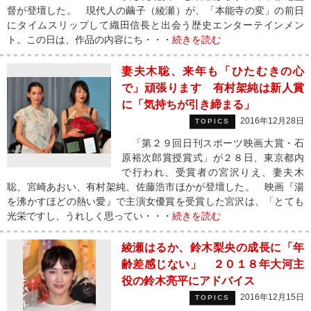
督が登壇した。 現代人の繭子（綾瀬）が、「本能寺の変」の前日
にタイムスリップして織田信長と出会う歴史エンターテインメン
ト。この日は、作品の内容にち・・・
続きを読む
妻夫木聡、来年も「ひたむきの心
で」頑張ります 有村架純は新人賞
に「気持ちが引き締まる」
2016年12月28日
TOPICS
「第２９回日刊スポーツ映画大賞・石
原裕次郎賞授賞式」が２８日、東京都内
で行われ、受賞者の宮沢りえ、妻夫木
聡、宮崎あおい、有村架純、佐藤浩市ほかが登壇した。 映画『湯
を沸かすほどの熱い愛』で主演女優賞を受賞した宮沢は、「とても
光栄ですし、うれしく思ってい・・・
続きを読む
綾瀬はるか、鈴木梨央の成長に「年
齢差感じない」 ２０１８年大河主
役の鈴木亮平にアドバイス
2016年12月15日
TOPICS