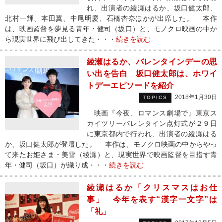
れ、出演者の綾瀬はるか、坂口健太郎、
北村一輝、本田翼、中尾明慶、石橋杏奈ほかが出席した。 本作
は、映画監督を夢見る青年・健司（坂口）と、モノクロ映画の中か
ら現実世界に飛び出してきた・・・
続きを読む
綾瀬はるか、バレンタインデーの思
い出を告白 坂口健太郎は、ホワイ
トデーエピソードを紹介
2018年1月30日
TOPICS
映画『今夜、ロマンス劇場で』東京ス
カイツリーバレンタイン点灯式が２９日
に東京都内で行われ、出演者の綾瀬はる
か、坂口健太郎が登壇した。 本作は、モノクロ映画の中からやっ
て来たお姫さま・美雪（綾瀬）と、現実世界で映画監督を目指す青
年・健司（坂口）が織り成・・・
続きを読む
綾瀬はるか「クリスマスはお仕
事」 今年を表す“漢字一文字”は
「礼」