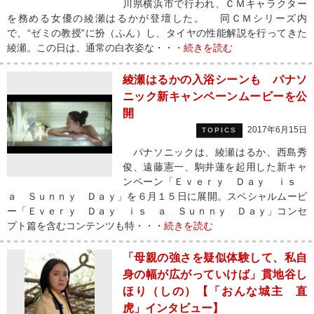
川県横浜市で行われ、ＣＭキャラクター
を務める女優の綾瀬はるかが登壇した。 同ＣＭシリーズ内
で、“ゼミの教授”に扮（ふん）し、タイヤの性能解説を行ってきた
綾瀬。この日は、通常の白衣姿な・・・
続きを読む
綾瀬はるかの入浴シーンも パナソ
ニック新キャンペーンムービーを公
開
2017年6月15日
TOPICS
パナソニックは、綾瀬はるか、西島秀
俊、遠藤憲一、駒井蓮を起用した新キャ
ンペーン「Ｅｖｅｒｙ Ｄａｙ ｉｓ
ａ Ｓｕｎｎｙ Ｄａｙ」を６月１５日に展開。スペシャルムービ
ー「Ｅｖｅｒｙ Ｄａｙ ｉｓ ａ Ｓｕｎｎｙ Ｄａｙ」コンセ
プト篇を含むコンテンツも特・・・
続きを読む
「母親の強さを疑似体験して、私自
身の幅が広がっていけば」貫地谷し
ほり（しの）【「おんな城主 直
虎」インタビュー】