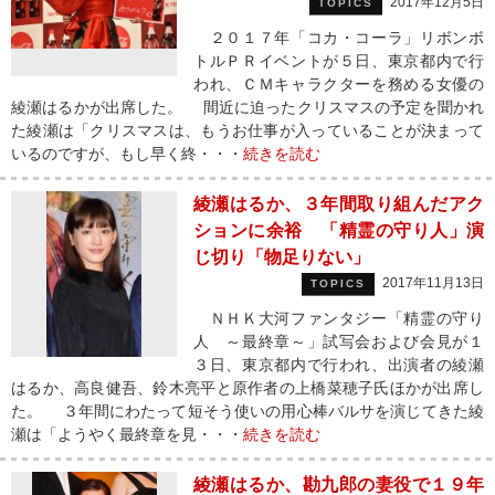
2017年12月5日
TOPICS
２０１７年「コカ・コーラ」リボンボ
トルＰＲイベントが５日、東京都内で行
われ、ＣＭキャラクターを務める女優の
綾瀬はるかが出席した。 間近に迫ったクリスマスの予定を聞かれ
た綾瀬は「クリスマスは、もうお仕事が入っていることが決まって
いるのですが、もし早く終・・・
続きを読む
綾瀬はるか、３年間取り組んだアク
ションに余裕 「精霊の守り人」演
じ切り「物足りない」
2017年11月13日
TOPICS
ＮＨＫ大河ファンタジー「精霊の守り
人 ～最終章～」試写会および会見が１
３日、東京都内で行われ、出演者の綾瀬
はるか、高良健吾、鈴木亮平と原作者の上橋菜穂子氏ほかが出席し
た。 ３年間にわたって短そう使いの用心棒バルサを演じてきた綾
瀬は「ようやく最終章を見・・・
続きを読む
綾瀬はるか、勘九郎の妻役で１９年