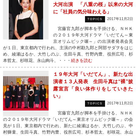
大河出演 「八重の桜」以来の大河
に「社員の気分味わえる」
2017年11月2日
TOPICS
宮藤官九郎が脚本を手掛ける、ＮＨＫ
の２０１９年大河ドラマ「いだてん～東
京オリムピック噺～」の出演者発表会見
が１日、東京都内で行われ、主演の中村勘九郎と阿部サダヲをはじ
め、綾瀬はるか、大竹しのぶ、生田斗真、竹野内豊、役所広司、杉
本哲太、杉咲花、永山絢斗、・・・
続きを読む
１９年大河「いだてん」、新たな出
演者１３人発表 生田斗真は“裸”披
露宣言「良い体作りをしていきた
い」
2017年11月2日
TOPICS
宮藤官九郎が脚本を手掛ける、ＮＨＫ
の２０１９年大河ドラマ「いだてん～東京オリムピック噺～」の会
見が１日、東京都内で行われ、新たに綾瀬はるか、大竹しのぶ、中
村獅童、生田斗真、竹野内豊、役所広司、杉本哲太、杉咲花、永山