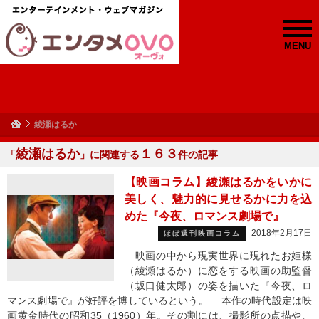
MENU
綾瀬はるか
綾瀬はるか
１６３
「
」に関連する
件の記事
【映画コラム】綾瀬はるかをいかに
美しく、魅力的に見せるかに力を込
めた『今夜、ロマンス劇場で』
2018年2月17日
ほぼ週刊映画コラム
映画の中から現実世界に現れたお姫様
（綾瀬はるか）に恋をする映画の助監督
（坂口健太郎）の姿を描いた『今夜、ロ
マンス劇場で』が好評を博しているという。 本作の時代設定は映
画黄金時代の昭和35（1960）年。その割には、撮影所の点描や、