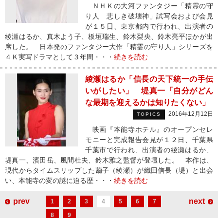
ＮＨＫの大河ファンタジー「精霊の守
り人 悲しき破壊神」試写会および会見
が１５日、東京都内で行われ、出演者の
綾瀬はるか、真木よう子、板垣瑞生、鈴木梨央、鈴木亮平ほかが出
席した。 日本発のファンタジー大作「精霊の守り人」シリーズを
４Ｋ実写ドラマとして３年間・・・
続きを読む
綾瀬はるか「信長の天下統一の手伝
いがしたい」 堤真一「自分がどん
な最期を迎えるかは知りたくない」
2016年12月12日
TOPICS
映画『本能寺ホテル』のオープンセレ
モニーと完成報告会見が１２日、千葉県
千葉市で行われ、出演者の綾瀬はるか、
堤真一、濱田岳、風間杜夫、鈴木雅之監督が登壇した。 本作は、
現代からタイムスリップした繭子（綾瀬）が織田信長（堤）と出会
い、本能寺の変の謎に迫る歴・・・
続きを読む
prev
next
1
2
3
4
5
6
7
8
9