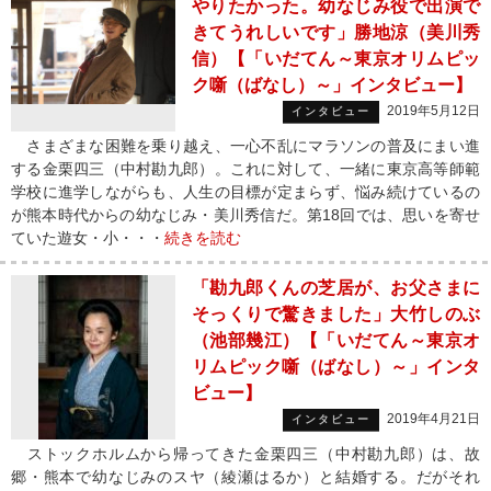
やりたかった。幼なじみ役で出演で
きてうれしいです」勝地涼（美川秀
信）【「いだてん～東京オリムピッ
ク噺（ばなし）～」インタビュー】
2019年5月12日
インタビュー
さまざまな困難を乗り越え、一心不乱にマラソンの普及にまい進
する金栗四三（中村勘九郎）。これに対して、一緒に東京高等師範
学校に進学しながらも、人生の目標が定まらず、悩み続けているの
が熊本時代からの幼なじみ・美川秀信だ。第18回では、思いを寄せ
ていた遊女・小・・・
続きを読む
「勘九郎くんの芝居が、お父さまに
そっくりで驚きました」大竹しのぶ
（池部幾江）【「いだてん～東京オ
リムピック噺（ばなし）～」インタ
ビュー】
2019年4月21日
インタビュー
ストックホルムから帰ってきた金栗四三（中村勘九郎）は、故
郷・熊本で幼なじみのスヤ（綾瀬はるか）と結婚する。だがそれ