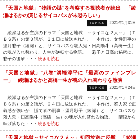
「天国と地獄」“物語の謎”を考察する視聴者が続出 「綾
瀬はるかの演じるサイコパスが末恐ろしい」
2021年1月31日
TOPICS
綾瀬はるか主演のドラマ「天国と地獄 ～サイコな２人～」（Ｔ
ＢＳ系）の第３話が、３１日に放送された。 本作は、女性刑事の
望月彩子（綾瀬）と、サイコパスな殺人鬼・日高陽斗（高橋一生）
の魂が入れ替わり、人生が逆転する物語。 彩子と日高の秘密に、
彩子の後輩・・・
続きを読む
「天国と地獄」“八巻”溝端淳平に「最高のファインプレ
ー」 綾瀬はるかと高橋一生が魂の入れ替わりを熱演
2021年1月24日
TOPICS
綾瀬はるか主演のドラマ「天国と地獄 ～サイコな２人～」（Ｔ
ＢＳ系）の第２話が、２４日に放送された。 本作は、努力家で正
義感が強いが、慌て者の刑事・望月彩子（綾瀬）と、サイコパスな
殺人鬼・日高陽斗（高橋一生）の魂が入れ替わる物語。 階段から
転げ落ちた・・・
続きを読む
「天国と地獄～サイコな２人～」初回放送に反響 「綾瀬