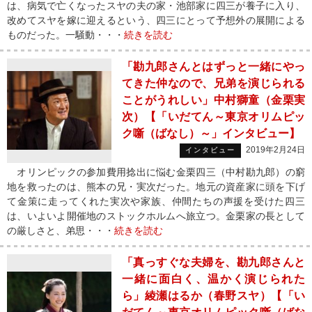
は、病気で亡くなったスヤの夫の家・池部家に四三が養子に入り、
改めてスヤを嫁に迎えるという、四三にとって予想外の展開による
ものだった。一騒動・・・
続きを読む
「勘九郎さんとはずっと一緒にやっ
てきた仲なので、兄弟を演じられる
ことがうれしい」中村獅童（金栗実
次）【「いだてん～東京オリムピッ
ク噺（ばなし）～」インタビュー】
2019年2月24日
インタビュー
オリンピックの参加費用捻出に悩む金栗四三（中村勘九郎）の窮
地を救ったのは、熊本の兄・実次だった。地元の資産家に頭を下げ
て金策に走ってくれた実次や家族、仲間たちの声援を受けた四三
は、いよいよ開催地のストックホルムへ旅立つ。金栗家の長として
の厳しさと、弟思・・・
続きを読む
「真っすぐな夫婦を、勘九郎さんと
一緒に面白く、温かく演じられた
ら」綾瀬はるか（春野スヤ）【「い