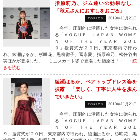
指原莉乃、ジム通いの効果なし
「秋元さんにおすしをおごる」
2019年11月21日
TOPICS
今年、圧倒的に活躍した女性に贈られ
る「ＶＯＧＵＥ ＪＡＰＡＮ ＷＯＭＥ
Ｎ ＯＦ ＴＨＥ ＹＥＡＲ ２０１
９」授賞式が２０日、東京都内で行わ
れ、綾瀬はるか、杉咲花、黒柳徹子、冨永愛、指原莉乃、松任谷由
実ほかが登場した。 ミニスカート姿で登場した指原は「・・・
続
きを読む
綾瀬はるか、ベアトップドレス姿を
披露 「楽しく、丁寧に人生を歩ん
でいきたい」
2019年11月21日
TOPICS
今年、圧倒的に活躍した女性に贈られ
る「ＶＯＧＵＥ ＪＡＰＡＮ ＷＯＭＥ
Ｎ ＯＦ ＴＨＥ ＹＥＡＲ ２０１
９」授賞式が２０日、東京都内で行われ、綾瀬はるか、杉咲花、黒