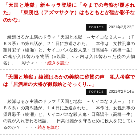
「天国と地獄」新キャラ登場に「今までの考察が覆され
た」 「東朔也（アズマサクヤ）はもともとが陸か彩子な
のかな」
2021年2月22日
TOPICS
綾瀬はるか主演のドラマ「天国と地獄 ～サイコな２人～」（Ｔ
ＢＳ系）の第６話が、２１日に放送された。 本作は、女性刑事の
望月彩子（綾瀬）と、サイコパスな殺人鬼・日高陽斗（高橋一生）
の魂が入れ替わる物語（※以降、＜＞内は入れ替わった後の人物
名）。 彩子＜・・・
続きを読む
「天国と地獄」綾瀬はるかの美貌に称賛の声 犯人考察で
は「居酒屋の大将が似顔絵とそっくり…」
2021年2月14日
TOPICS
綾瀬はるか主演のドラマ「天国と地獄 ～サイコな２人～」（Ｔ
ＢＳ系）の第５話が、１４日に放送された。 本作は、女性刑事の
望月彩子（綾瀬）と、サイコパスな殺人鬼・日高陽斗（高橋一生）
の魂が入れ替わる物語。 日高は誰かを守るために殺人を犯してい
るのか？ ・・・
続きを読む