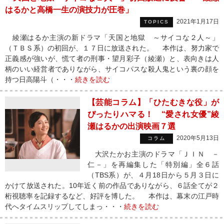
はるかと高橋一生の演技力が圧巻」
2021年1月17日
TOPICS
綾瀬はるか主演の新ドラマ「天国と地獄 ～サイコな２人～」
（ＴＢＳ系）の初回が、１７日に放送された。 本作は、努力家で
正義感が強いが、慌て者の刑事・望月彩子（綾瀬）と、表向きは人
柄のいい経営者でありながら、サイコパスな殺人鬼という裏の顔を
持つ日高陽斗（・・・
続きを読む
【芸能コラム】「ひたむきな役」が
ぴったりハマる！ “愛され女優”綾
瀬はるかの出演映画７選
2020年5月13日
コラム
大沢たかお主演のドラマ「ＪＩＮ －
仁－」を再編集した「特別編」全６話
（TBS系）が、４月18日から５月３日に
かけて放送された。10年近く前の作品でありながら、６話全てが２
桁視聴率を記録するなど、好評を博した。 本作は、幕末の江戸時
代へタイムスリップしてしまっ・・・
続きを読む