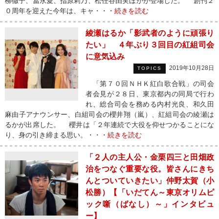
柳徹子、冨永愛、指原莉乃、松任谷由実ほかが登場した。 創刊２
０周年を迎えた今年は、キャ・・・
続きを読む
綾瀬はるか「影武者のように頑張り
たい」 ４年ぶり３回目の紅組司会
に意気込み
2019年10月28日
TOPICS
「第７０回ＮＨＫ紅白歌合戦」の司会
者会見が２８日、東京都内の同局で行わ
れ、総合司会を務める内村光良、和久田
麻由子アナウンサー、白組司会の櫻井翔（嵐）、紅組司会の綾瀬は
るかが出席した。 櫻井は「２年連続で大役を仰せつかることにな
り、身の引き締まる思い。・・・
続きを読む
「２人の主人公・金栗四三と田畑政
治をつなぐ重要な役。皆さんにきち
んとついていきたい」仲野太賀（小
松勝）【「いだてん～東京オリムピ
ック噺（ばなし）～」インタビュ
ー】