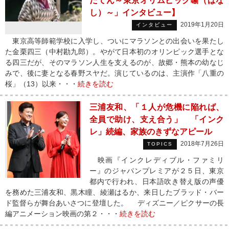
だてん～東京オリムピック噺（ばな
し）～」インタビュー】
2019年1月20日
インタビュー
東京高等師範学校に入学し、ついにマラソンとの出会いを果たし
た金栗四三（中村勘九郎）。やがて日本初のオリンピック選手とな
る四三だが、そのマラソン人生を支えるのが、故郷・熊本の幼なじ
みで、後に妻となる春野スヤだ。演じているのは、主演作「八重の
桜」（13）以来・・・
続きを読む
三浦友和、「１人が危機に陥れば、
全員で助け、支え合う」 「インク
レ」続編、家族のきずなアピール
2018年7月26日
TOPICS
映画『インクレディブル・ファミリ
ー』のジャパンプレミアが２５日、東京
都内で行われ、日本語吹き替え版の声優
を務めた三浦友和、黒木瞳、綾瀬はるか、来日したブラッド・バー
ド監督らが舞台あいさつに登壇した。 ディズニー／ピクサーの長
編アニメーション映画の第２・・・
続きを読む