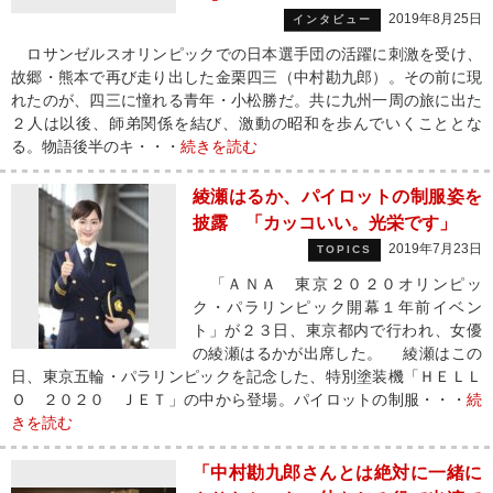
2019年8月25日
インタビュー
ロサンゼルスオリンピックでの日本選手団の活躍に刺激を受け、
故郷・熊本で再び走り出した金栗四三（中村勘九郎）。その前に現
れたのが、四三に憧れる青年・小松勝だ。共に九州一周の旅に出た
２人は以後、師弟関係を結び、激動の昭和を歩んでいくこととな
る。物語後半のキ・・・
続きを読む
綾瀬はるか、パイロットの制服姿を
披露 「カッコいい。光栄です」
2019年7月23日
TOPICS
「ＡＮＡ 東京２０２０オリンピッ
ク・パラリンピック開幕１年前イベン
ト」が２３日、東京都内で行われ、女優
の綾瀬はるかが出席した。 綾瀬はこの
日、東京五輪・パラリンピックを記念した、特別塗装機「ＨＥＬＬ
Ｏ ２０２０ ＪＥＴ」の中から登場。パイロットの制服・・・
続
きを読む
「中村勘九郎さんとは絶対に一緒に