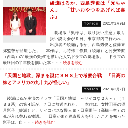
綾瀬はるか、西島秀俊は「兄ちゃ
ん」 「甘いおやつをあげれば喜
ぶ」
2021年2月9日
TOPICS
劇場版『奥様は、取り扱い注意』取り
扱い説明会が９日、東京都内で行われ、
出演者の綾瀬はるか、西島秀俊と佐藤東
弥監督が登壇した。 本作は、元特殊工作員（綾瀬）と公安警察
（西島）の“最強の夫婦”を描いた人気ドラマの劇場版。 ドラマの
最終回の半年後を描いた本・・・
続きを読む
「天国と地獄」深まる謎にＳＮＳ上で考察合戦 「日高の
妹とアメリカの九十九が怪しい」
2021年2月7日
TOPICS
綾瀬はるか主演のドラマ「天国と地獄 ～サイコな２人～」（Ｔ
ＢＳ系）の第４話が、７日に放送された。 本作は、女性刑事の望
月彩子（綾瀬）と、サイコパスな殺人鬼・日高陽斗（高橋一生）の
魂が入れ替わる物語。 日高がまた猟奇殺人を犯したことを知った
彩子は、自・・・
続きを読む