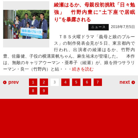
綾瀬はるか、母親役初挑戦「日々勉
強」 竹野内豊に“土下座で居眠
り”を暴露される
2018年7月5日
ニュース
ＴＢＳ火曜ドラマ「義母と娘のブルー
ス」の制作発表会見が５日、東京都内で
行われ、出演者の綾瀬はるか、竹野内
豊、佐藤健、子役の横溝菜帆ちゃん、麻生祐未が登場した。 本作
は、無敵のキャリアウーマン・亜希子（綾瀬）が、娘を持つサラリ
ーマン・良一（竹野内）と結・・・
続きを読む
prev
next
1
2
3
4
5
6
7
8
9