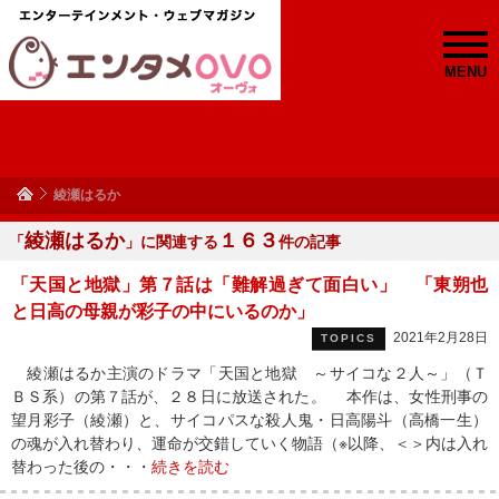
MENU
綾瀬はるか
綾瀬はるか
１６３
「
」に関連する
件の記事
「天国と地獄」第７話は「難解過ぎて面白い」 「東朔也
と日高の母親が彩子の中にいるのか」
2021年2月28日
TOPICS
綾瀬はるか主演のドラマ「天国と地獄 ～サイコな２人～」（Ｔ
ＢＳ系）の第７話が、２８日に放送された。 本作は、女性刑事の
望月彩子（綾瀬）と、サイコパスな殺人鬼・日高陽斗（高橋一生）
の魂が入れ替わり、運命が交錯していく物語（※以降、＜＞内は入れ
替わった後の・・・
続きを読む