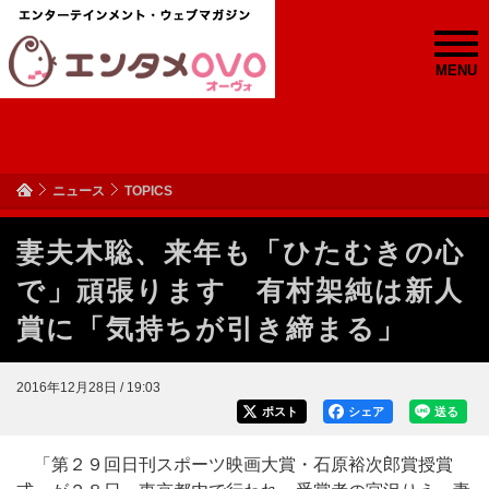
MENU
ニュース
TOPICS
妻夫木聡、来年も「ひたむきの心
で」頑張ります 有村架純は新人
賞に「気持ちが引き締まる」
2016年12月28日 / 19:03
ポスト
シェア
送る
「第２９回日刊スポーツ映画大賞・石原裕次郎賞授賞