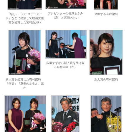
プレゼンターの長澤まさみ
『怒り』『バースデーカー
登壇する有村架純
（左）と宮崎あおい
ド』などに出演して助演女優
賞を受賞した宮崎あおい
広瀬すずから新人賞を受け取
る有村架純（左）
新人賞を受賞した有村架純
新人賞の有村架純
『何者』『夏美のホタル」ほ
か