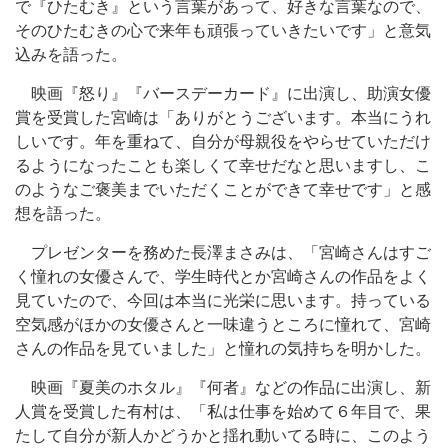
で『ひたむき』という言葉があって、好きな言葉なので、
そのひたむきの心で来年も頑張っていきたいです」と意気
込みを語った。
映画『怒り』『バースデーカード』に出演し、助演女優
賞を受賞した宮崎は「ありがとうございます。本当にうれ
しいです。年を重ねて、自分が母親役をやらせていただけ
るようになったことも楽しくて幸せだなと思いますし、こ
のようなご褒美までいただくことができて幸せです」と感
想を語った。
プレゼンターを務めた長澤まさみは、「宮崎さんはすご
く憧れの女優さんで、学生時代とか宮崎さんの作品をよく
見ていたので、今回は本当に光栄に思います。持っている
空気感がほかの女優さんと一味違うところに憧れて、宮崎
さんの作品を見ていました」と憧れの気持ちを明かした。
映画『夏美のホタル』『何者』などの作品に出演し、新
人賞を受賞した有村は、「私は仕事を始めて６年目で、果
たして自分が新人かどうかと揺れ動いてる時に、このよう