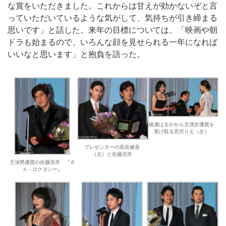
な賞をいただきました。これからは甘えが効かないぞと言
っていただいているような気がして、気持ちが引き締まる
思いです」と話した。来年の目標については、「映画や朝
ドラも始まるので、いろんな顔を見せられる一年になれば
いいなと思います」と抱負を語った。
綾瀬はるかから主演女優賞を
受け取る宮沢りえ（左）
プレゼンターの高良健吾
（左）と佐藤浩市
主演男優賞の佐藤浩市 『６
４－ロクヨンー』