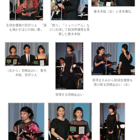
妻夫木聡（左）と本木雅弘
主演女優賞の宮沢りえ 『湯
『怒り』『ミュージアム』な
を沸かすほどの熱い愛』
どに出演して助演男優賞を受
賞した妻夫木聡
（左から）宮崎あおい、妻夫
木聡、宮沢りえ
長澤まさみから助演女優賞を
受け取る宮崎あおい（左）
登壇する宮崎あおい