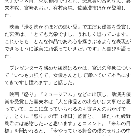
式」が２８日、東京都内で行われ、受賞者の宮沢りえ、妻
夫木聡、宮崎あおい、有村架純、佐藤浩市ほかが登壇し
た。
映画『湯を沸かすほどの熱い愛』で主演女優賞を受賞し
た宮沢は、「とても光栄ですし、うれしく思っています。
これからも、どんな作品であれ心を揺さぶるような表現が
できるように誠実に頑張っていきたいです」と喜びを語っ
た。
プレゼンターを務めた綾瀬はるかは、宮沢の印象につい
て「いつも力強くて、女優さんとして輝いていて本当にす
てきですし憧れます」と話した。
映画『怒り』『ミュージアム』などに出演し、助演男優
賞を受賞した妻夫木は「人と作品との出合いは大事だと思
っていて、ここに立っていられるのも皆さんのおかげで
す。とくに『怒り』の李（相日）監督と、一緒だった綾野
剛君には感謝したいと思います」とコメント。「来年の目
標」を聞かれると、「今やっている舞台の僕のせりふの中