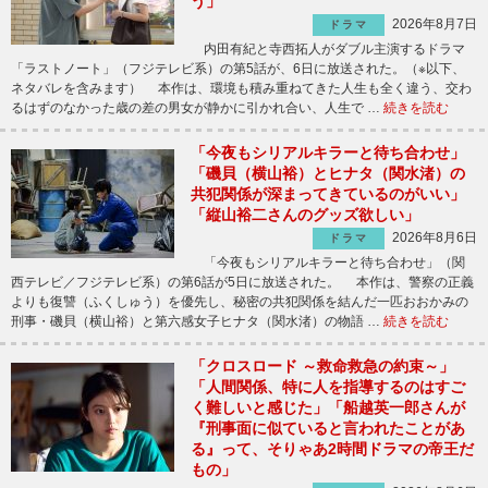
う」
2026年8月7日
ドラマ
内田有紀と寺西拓人がダブル主演するドラマ
「ラストノート」（フジテレビ系）の第5話が、6日に放送された。（※以下、
ネタバレを含みます） 本作は、環境も積み重ねてきた人生も全く違う、交わ
るはずのなかった歳の差の男女が静かに引かれ合い、人生で …
続きを読む
「今夜もシリアルキラーと待ち合わせ」
「磯貝（横山裕）とヒナタ（関水渚）の
共犯関係が深まってきているのがいい」
「縦山裕二さんのグッズ欲しい」
2026年8月6日
ドラマ
「今夜もシリアルキラーと待ち合わせ」（関
西テレビ／フジテレビ系）の第6話が5日に放送された。 本作は、警察の正義
よりも復讐（ふくしゅう）を優先し、秘密の共犯関係を結んだ一匹おおかみの
刑事・磯貝（横山裕）と第六感女子ヒナタ（関水渚）の物語 …
続きを読む
「クロスロード ～救命救急の約束～」
「人間関係、特に人を指導するのはすご
く難しいと感じた」「船越英一郎さんが
『刑事面に似ていると言われたことがあ
る』って、そりゃあ2時間ドラマの帝王だ
もの」