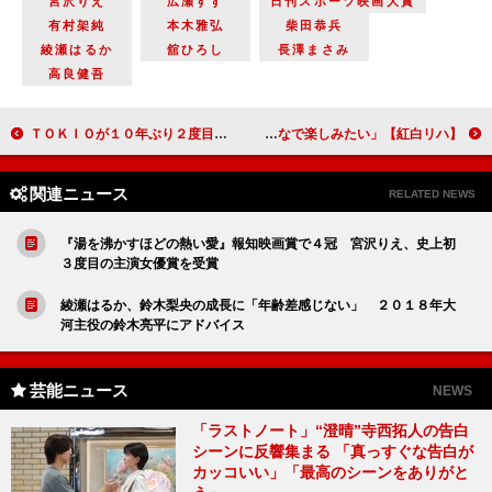
宮沢りえ
広瀬すず
日刊スポーツ映画大賞
有村架純
本木雅弘
柴田恭兵
綾瀬はるか
舘ひろし
長澤まさみ
高良健吾
ＴＯＫＩＯが１０年ぶり２度目の大役 「ジャニーズカウントダウン２０１６－２０１７」司会に決定
【紅白リハ】乃木坂・橋本奈々未、“ラスト紅白”に意気込み “センター”に戸惑いも「みんなで楽しみたい」
関連ニュース
RELATED NEWS
『湯を沸かすほどの熱い愛』報知映画賞で４冠 宮沢りえ、史上初
３度目の主演女優賞を受賞
綾瀬はるか、鈴木梨央の成長に「年齢差感じない」 ２０１８年大
河主役の鈴木亮平にアドバイス
芸能ニュース
NEWS
「ラストノート」“澄晴”寺西拓人の告白
シーンに反響集まる 「真っすぐな告白が
カッコいい」「最高のシーンをありがと