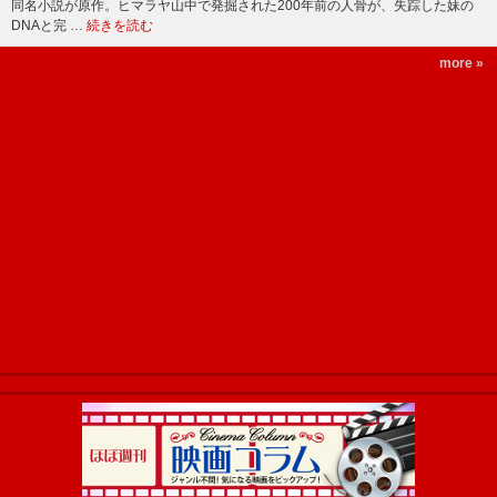
同名小説が原作。ヒマラヤ山中で発掘された200年前の人骨が、失踪した妹の
DNAと完 …
続きを読む
more »