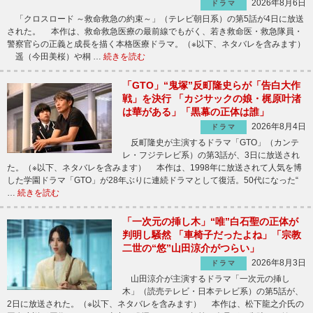
2026年8月6日
ドラマ
「クロスロード ～救命救急の約束～」（テレビ朝日系）の第5話が4日に放送
された。 本作は、救命救急医療の最前線でもがく、若き救命医・救急隊員・
警察官らの正義と成長を描く本格医療ドラマ。（※以下、ネタバレを含みます）
遥（今田美桜）や桐 …
続きを読む
「GTO」“鬼塚”反町隆史らが「告白大作
戦」を決行 「カジサックの娘・梶原叶渚
は華がある」「黒幕の正体は誰」
2026年8月4日
ドラマ
反町隆史が主演するドラマ「GTO」（カンテ
レ・フジテレビ系）の第3話が、3日に放送され
た。（※以下、ネタバレを含みます） 本作は、1998年に放送されて人気を博
した学園ドラマ「GTO」が28年ぶりに連続ドラマとして復活。50代になった“
…
続きを読む
「一次元の挿し木」“唯”白石聖の正体が
判明し騒然 「車椅子だったよね」「宗教
二世の“悠”山田涼介がつらい」
2026年8月3日
ドラマ
山田涼介が主演するドラマ「一次元の挿し
木」（読売テレビ・日本テレビ系）の第5話が、
2日に放送された。（※以下、ネタバレを含みます） 本作は、松下龍之介氏の