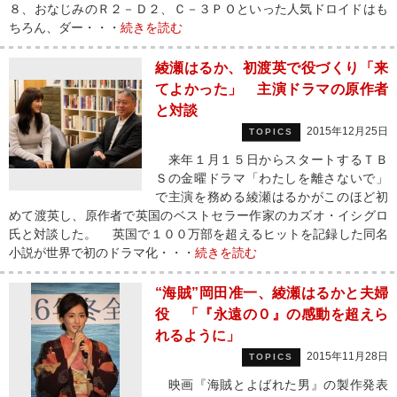
８、おなじみのＲ２－Ｄ２、Ｃ－３ＰＯといった人気ドロイドはも
ちろん、ダー・・・
続きを読む
綾瀬はるか、初渡英で役づくり「来
てよかった」 主演ドラマの原作者
と対談
2015年12月25日
TOPICS
来年１月１５日からスタートするＴＢ
Ｓの金曜ドラマ「わたしを離さないで」
で主演を務める綾瀬はるかがこのほど初
めて渡英し、原作者で英国のベストセラー作家のカズオ・イシグロ
氏と対談した。 英国で１００万部を超えるヒットを記録した同名
小説が世界で初のドラマ化・・・
続きを読む
“海賊”岡田准一、綾瀬はるかと夫婦
役 「『永遠の０』の感動を超えら
れるように」
2015年11月28日
TOPICS
映画『海賊とよばれた男』の製作発表