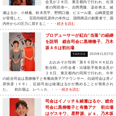
会見が２８日、東京都内で行われ、出演
者の岡田准一、吉岡秀隆、染谷将太、綾
瀬はるか、小林薫、鈴木亮平、野間口徹、ピエール瀧、山崎貴監督
が登壇した。 百田尚樹氏原作の本作は、国岡商店の創業者で、国
内外からの圧力に屈するこ・・・
続きを読む
プロデューサーが紅白“当落”の経緯
を説明 総合司会に黒柳徹子、乃木
坂４６は初出場
2015年11月27日
TOPICS
おおみそか恒例「第６６回ＮＨＫ紅白
歌合戦」の司会者・出場歌手発表会見が
２６日、東京都内の同局で行われ、今年
の総合司会は黒柳徹子と有働由美子アナウンサー、白組司会は井ノ
原快彦（Ｖ６）、紅組司会は綾瀬はるかが務めることが発表され
た。 初出場は、レベッカ、・・・
続きを読む
司会はイノッチ＆綾瀬はるか、総合
司会に黒柳徹子と有働アナ 初出場
はゲスキワ、星野源、μ’ｓ、乃木坂