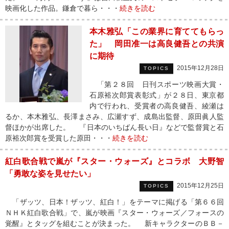
映画化した作品。鎌倉で暮ら・・・
続きを読む
本木雅弘「この業界に育ててもらっ
た」 岡田准一は高良健吾との共演
に期待
2015年12月28日
TOPICS
「第２８回 日刊スポーツ映画大賞・
石原裕次郎賞表彰式」が２８日、東京都
内で行われ、受賞者の高良健吾、綾瀬は
るか、本木雅弘、長澤まさみ、広瀬すず、成島出監督、原田眞人監
督ほかが出席した。 『日本のいちばん長い日』などで監督賞と石
原裕次郎賞を受賞した原田・・・
続きを読む
紅白歌合戦で嵐が『スター・ウォーズ』とコラボ 大野智
「勇敢な姿を見せたい」
2015年12月25日
TOPICS
「ザッツ、日本！ザッツ、紅白！」をテーマに掲げる「第６６回
ＮＨＫ紅白歌合戦」で、嵐が映画『スター・ウォーズ／フォースの
覚醒』とタッグを組むことが決まった。 新キャラクターのＢＢ－