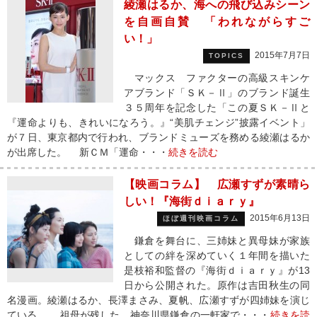
綾瀬はるか、海への飛び込みシーン
を自画自賛 「われながらすご
い！」
2015年7月7日
TOPICS
マックス ファクターの高級スキンケ
アブランド「ＳＫ－Ⅱ」のブランド誕生
３５周年を記念した「この夏ＳＫ－Ⅱと
『運命よりも、きれいになろう。』“美肌チェンジ”披露イベント」
が７日、東京都内で行われ、ブランドミューズを務める綾瀬はるか
が出席した。 新ＣＭ「運命・・・
続きを読む
【映画コラム】 広瀬すずが素晴ら
しい！『海街ｄｉａｒｙ』
2015年6月13日
ほぼ週刊映画コラム
鎌倉を舞台に、三姉妹と異母妹が家族
としての絆を深めていく１年間を描いた
是枝裕和監督の『海街ｄｉａｒｙ』が13
日から公開された。原作は吉田秋生の同
名漫画。綾瀬はるか、長澤まさみ、夏帆、広瀬すずが四姉妹を演じ
ている。 祖母が残した、神奈川県鎌倉の一軒家で・・・
続きを読