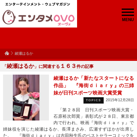
MENU
綾瀬はるか
綾瀬はるか
１６３
「
」に関連する
件の記事
綾瀬はるか「新たなスタートになる
作品」 『海街ｄｉａｒｙ』の三姉
妹が日刊スポーツ映画大賞受賞
2015年12月28日
TOPICS
「第２８回 日刊スポーツ映画大賞・
石原裕次郎賞」表彰式が２８日、東京都
内で行われ、映画『海街ｄｉａｒｙ』で
姉妹役を演じた綾瀬はるか、長澤まさみ、広瀬すずほかが出席し
た。 『海街ｄｉａｒｙ』は吉田秋生氏のベストセラーコミックを