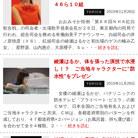
４６ら１０組
2015年11月26日
TOPICS
おおみそか恒例「第６６回ＮＨＫ紅白
歌合戦」の司会者・出場歌手発表会見が２６日、東京都内の同局で
行われ、総合司会を務める有働由美子アナウンサー、白組司会の井
ノ原快彦（Ｖ６）、紅組司会の綾瀬はるかと初出場のゲスの極み乙
女。、星野源、山内惠介、大原櫻子、Ｓｕ・・・
続きを読む
綾瀬はるか、体を張った演技で水浸
し！？ ご当地キャラクターに“防
水性”をプレゼン
2015年11月26日
TOPICS
女優の綾瀬はるかが、パナソニックの
防水テレビ「プライベート･ビエラ」の新
ＣＭで、日本全国のご当地有名人および
ご当地キャラクターと共演。ＣＭは、各都道府県別のパターンを作
成しており、４７都道府県×２バージョン（お風呂篇、持ち運び篇）
を合わせて全９４種類。２・・・
続きを読む