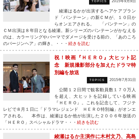
2015年9月9日
TOPICS
綾瀬はるかが出演するヘアケアブラン
ド「パンテーン」の新ＣＭが、１０日か
らオンエアされる。 「パンテーン」の
ＣＭ出演は８年目となる綾瀬。新シリーズのパンテーンがかなえる
のは、カラーリングやパーマでダメージを受ける前の、「あのころ
のバージンヘア」の輝き、・・・
続きを読む
祝！映画『ＨＥＲＯ』大ヒット記
念 新規撮影部分を加えたドラマ特
別編を放送
2015年7月31日
TOPICS
公開１２日間で観客動員数１７０万人
を超え、大ヒットを記録している映画
『ＨＥＲＯ』。これを記念して、フジテ
レビで８月１日に「ドラマレジェンド ＨＥＲＯ特別編」がオンエ
アされる。 本作は、綾瀬はるか他が出演した２００６年放送の
「ＨＥＲＯ」スペシャルドラマ・・・
続きを読む
綾瀬はるか主演作に木村文乃、高島