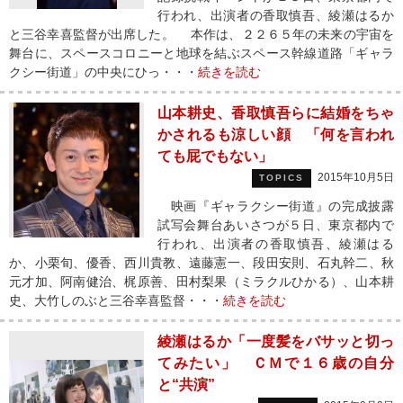
行われ、出演者の香取慎吾、綾瀬はるか
と三谷幸喜監督が出席した。 本作は、２２６５年の未来の宇宙を
舞台に、スペースコロニーと地球を結ぶスペース幹線道路「ギャラ
クシー街道」の中央にひっ・・・
続きを読む
山本耕史、香取慎吾らに結婚をちゃ
かされるも涼しい顔 「何を言われ
ても屁でもない」
2015年10月5日
TOPICS
映画『ギャラクシー街道』の完成披露
試写会舞台あいさつが５日、東京都内で
行われ、出演者の香取慎吾、綾瀬はる
か、小栗旬、優香、西川貴教、遠藤憲一、段田安則、石丸幹二、秋
元才加、阿南健治、梶原善、田村梨果（ミラクルひかる）、山本耕
史、大竹しのぶと三谷幸喜監督・・・
続きを読む
綾瀬はるか「一度髪をバサッと切っ
てみたい」 ＣＭで１６歳の自分
と“共演”