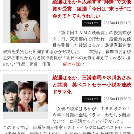
綾瀬はるか＆広瀬すず“姉妹”で女優
賞を受賞 綾瀬「今日は“末っ子”に
会えてとてもうれしい」
2015年11月21日
TOPICS
「第７回ＴＡＭＡ映画賞」の授賞式が
２１日、東京都内で行われ、最優秀女優
賞を受賞した綾瀬はるか、最優秀新進女
優賞を受賞した広瀬すずほかが登壇した。 本賞は、多摩市および
近郊の市民からなる実行委員が「明日への元気を与えてくれる“いき
のいい”作品・監督・俳優・・・
続きを読む
綾瀬はるか、三浦春馬＆水川あさみ
と共演 英ベストセラー小説を連続
ドラマ化
2015年11月20日
TOPICS
女優の綾瀬はるかが、ＴＢＳ系２０１
６年１月期の金曜ドラマ「わたしを離さ
ないで」に主演することが分かった。
このドラマは、日系英国人作家カズオ・イシグロ氏のベストセラー
小説が原作。物語の主人公は、世間から隔離された施設で「良質