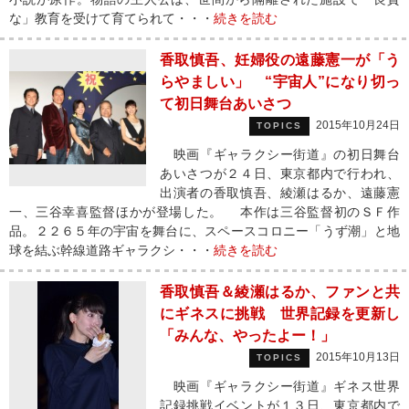
な」教育を受けて育てられて・・・
続きを読む
香取慎吾、妊婦役の遠藤憲一が「う
らやましい」 “宇宙人”になり切っ
て初日舞台あいさつ
2015年10月24日
TOPICS
映画『ギャラクシー街道』の初日舞台
あいさつが２４日、東京都内で行われ、
出演者の香取慎吾、綾瀬はるか、遠藤憲
一、三谷幸喜監督ほかが登場した。 本作は三谷監督初のＳＦ作
品。２２６５年の宇宙を舞台に、スペースコロニー「うず潮」と地
球を結ぶ幹線道路ギャラクシ・・・
続きを読む
香取慎吾＆綾瀬はるか、ファンと共
にギネスに挑戦 世界記録を更新し
「みんな、やったよー！」
2015年10月13日
TOPICS
映画『ギャラクシー街道』ギネス世界
記録挑戦イベントが１３日、東京都内で