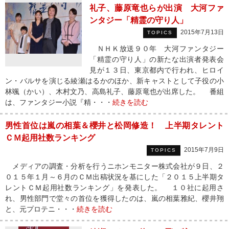
礼子、藤原竜也らが出演 大河ファ
ンタジー「精霊の守り人」
2015年7月13日
TOPICS
ＮＨＫ放送９０年 大河ファンタジー
「精霊の守り人」の新たな出演者発表会
見が１３日、東京都内で行われ、ヒロイ
ン・バルサを演じる綾瀬はるかのほか、新キャストとして子役の小
林颯（かい）、木村文乃、高島礼子、藤原竜也が出席した。 番組
は、ファンタジー小説『精・・・
続きを読む
男性首位は嵐の相葉＆櫻井と松岡修造！ 上半期タレント
ＣＭ起用社数ランキング
2015年7月9日
TOPICS
メディアの調査・分析を行うニホンモニター株式会社が９日、２
０１５年１月～６月のＣＭ出稿状況を基にした「２０１５上半期タ
レントＣＭ起用社数ランキング」を発表した。 １０社に起用さ
れ、男性部門で堂々の首位を獲得したのは、嵐の相葉雅紀、櫻井翔
と、元プロテニ・・・
続きを読む