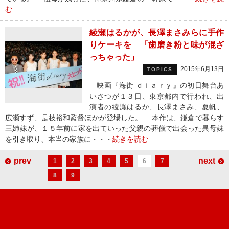
む
綾瀬はるかが、長澤まさみらに手作
りケーキを 「歯磨き粉と味が混ざ
っちゃった」
2015年6月13日
TOPICS
映画『海街 ｄｉａｒｙ』の初日舞台あ
いさつが１３日、東京都内で行われ、出
演者の綾瀬はるか、長澤まさみ、夏帆、
広瀬すず、是枝裕和監督ほかが登場した。 本作は、鎌倉で暮らす
三姉妹が、１５年前に家を出ていった父親の葬儀で出会った異母妹
を引き取り、本当の家族に・・・
続きを読む
prev
next
1
2
3
4
5
6
7
8
9