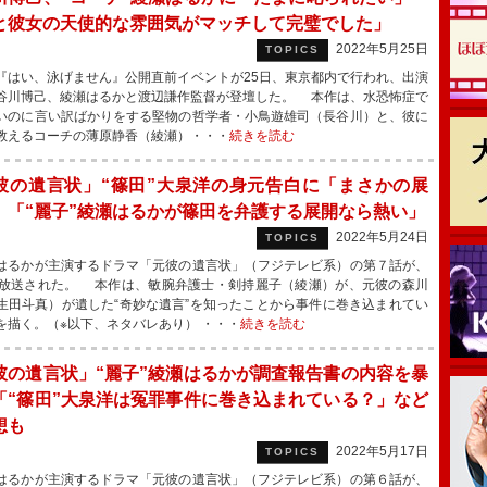
と彼女の天使的な雰囲気がマッチして完璧でした」
2022年5月25日
TOPICS
はい、泳げません』公開直前イベントが25日、東京都内で行われ、出演
谷川博己、綾瀬はるかと渡辺謙作監督が登壇した。 本作は、水恐怖症で
いのに言い訳ばかりをする堅物の哲学者・小鳥遊雄司（長谷川）と、彼に
教えるコーチの薄原静香（綾瀬）・・・
続きを読む
彼の遺言状」“篠田”大泉洋の身元告白に「まさかの展
 「“麗子”綾瀬はるかが篠田を弁護する展開なら熱い」
2022年5月24日
TOPICS
るかが主演するドラマ「元彼の遺言状」（フジテレビ系）の第７話が、
に放送された。 本作は、敏腕弁護士・剣持麗子（綾瀬）が、元彼の森川
生田斗真）が遺した“奇妙な遺言”を知ったことから事件に巻き込まれてい
を描く。（※以下、ネタバレあり） ・・・
続きを読む
彼の遺言状」“麗子”綾瀬はるかが調査報告書の内容を暴
「“篠田”大泉洋は冤罪事件に巻き込まれている？」など
想も
2022年5月17日
TOPICS
るかが主演するドラマ「元彼の遺言状」（フジテレビ系）の第６話が、