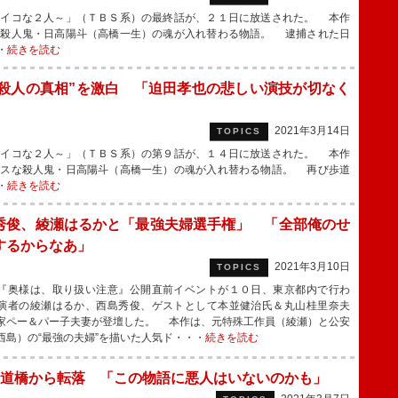
イコな２人～」（ＴＢＳ系）の最終話が、２１日に放送された。 本作
な殺人鬼・日高陽斗（高橋一生）の魂が入れ替わる物語。 逮捕された日
・
続きを読む
殺人の真相”を激白 「迫田孝也の悲しい演技が切なく
2021年3月14日
TOPICS
イコな２人～」（ＴＢＳ系）の第９話が、１４日に放送された。 本作
パスな殺人鬼・日高陽斗（高橋一生）の魂が入れ替わる物語。 再び歩道
・
続きを読む
秀俊、綾瀬はるかと「最強夫婦選手権」 「全部俺のせ
するからなあ」
2021年3月10日
TOPICS
奥様は、取り扱い注意』公開直前イベントが１０日、東京都内で行わ
演者の綾瀬はるか、西島秀俊、ゲストとして本並健治氏＆丸山桂里奈夫
家ペー＆パー子夫妻が登壇した。 本作は、元特殊工作員（綾瀬）と公安
西島）の“最強の夫婦”を描いた人気ド・・・
続きを読む
道橋から転落 「この物語に悪人はいないのかも」