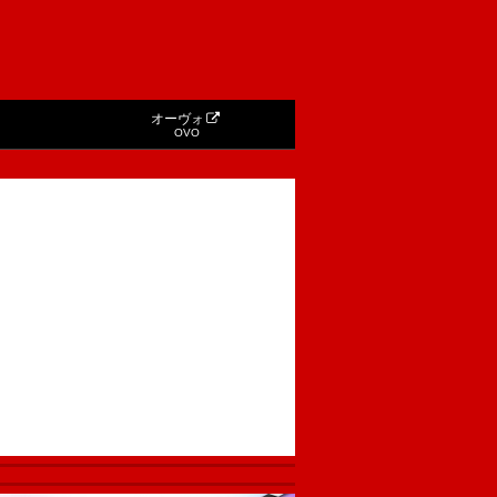
オーヴォ
OVO