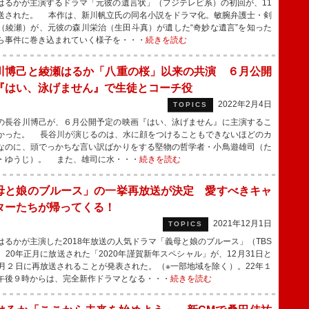
るかが主演するドラマ「元彼の遺言状」（フジテレビ系）の初回が、11
送された。 本作は、新川帆立氏の同名小説をドラマ化。敏腕弁護士・剣
（綾瀬）が、元彼の森川栄治（生田斗真）が遺した“奇妙な遺言”を知った
ら事件に巻き込まれていく様子を・・・
続きを読む
川博己と綾瀬はるか「八重の桜」以来の共演 ６月公開
『はい、泳げません』で生徒とコーチ役
2022年2月4日
TOPICS
長谷川博己が、６月公開予定の映画『はい、泳げません』に主演するこ
かった。 長谷川が演じるのは、水に顔をつけることもできないほどのカ
なのに、頭でっかちな言い訳ばかりをする堅物の哲学者・小鳥遊雄司（た
・ゆうじ）。 また、雄司に水・・・
続きを読む
母と娘のブルース」の一挙再放送が決定 愛すべきキャ
ターたちが帰ってくる！
2021年12月1日
TOPICS
るかが主演した2018年放送の人気ドラマ「義母と娘のブルース」（TBS
、20年正月に放送された「2020年謹賀新年スペシャル」が、12月31日と
１月２日に再放送されることが発表された。（※一部地域を除く）。22年１
午後９時からは、完全新作ドラマとなる・・・
続きを読む