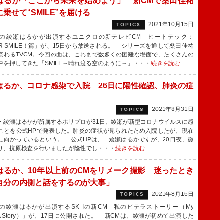
はるか「ここから未来を始めよう」 新CMで桑田佳祐
乗せて“SMILE”を届ける
2021年10月15日
TOPICS
綾瀬はるかが出演するユニクロの新テレビCM「ヒートテック：
TER SMILE！篇」が、15日から放送される。 シリーズを通して桑田佳祐
流れるTVCM。今回の曲は、これまで数多くの困難な場面で、たくさんの
中を押してきた「SMILE～晴れ渡る空のように～」・・・
続きを読む
はるか、コロナ感染で入院 26日に陽性確認、肺炎の症
2021年8月31日
TOPICS
綾瀬はるかが所属するホリプロが31日、綾瀬が新型コロナウイルスに感
ことを公式HPで発表した。肺炎の症状が見られたため入院したが、現在
に向かっているという。 公式HPは、「綾瀬はるかですが、20日夜、微
り、抗原検査を行いましたが陰性でし・・・
続きを読む
はるか、10年以上前のCMをリメーク撮影 迷ったとき
自分の内側と話をするのが大事」
2021年8月16日
TOPICS
綾瀬はるかが出演するSK‐IIの新CM「私のピテラストーリー（My
ERA Story）」が、17日に公開された。 新CMは、綾瀬が初めて出演した