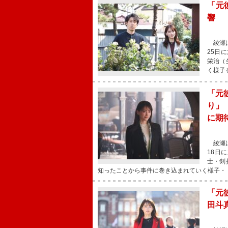
「元
響 
綾瀬は
25日
栄治（
く様子
「元
り」
に期
綾瀬は
18日
士・剣
知ったことから事件に巻き込まれていく様子・
「元
田斗