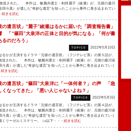
に放送された。 本作は、敏腕弁護士・剣持麗子（綾瀬）が、元彼の森川
生田斗真）が遺した“奇妙な遺言”を知ったことから事件に巻き込まれてい
・
続きを読む
彼の遺言状」“麗子”綾瀬はるかに届いた「調査報告書」
響 「“篠田”大泉洋の正体と目的が気になる」「何が書
あるのだろう」
2022年5月10日
TOPICS
るかが主演するドラマ「元彼の遺言状」（フジテレビ系）の第５話が、
放送された。 本作は、敏腕弁護士・剣持麗子（綾瀬）が、元彼の森川栄
田斗真）が遺した“奇妙な遺言”を知ったことから事件に巻き込まれていく
・
続きを読む
彼の遺言状」“篠田”大泉洋に「一体何者？」の声 「急
しくなってきた」「悪い人じゃないよね？」
2022年5月3日
TOPICS
るかが主演するドラマ「元彼の遺言状」（フジテレビ系）の第４話が、
放送された。 本作は、敏腕弁護士・剣持麗子（綾瀬）が、元彼の森川栄
田斗真）が遺した“奇妙な遺言”を知ったことから事件に巻き込まれていく
描くリーガルミステリー。（※以下・・・
続きを読む