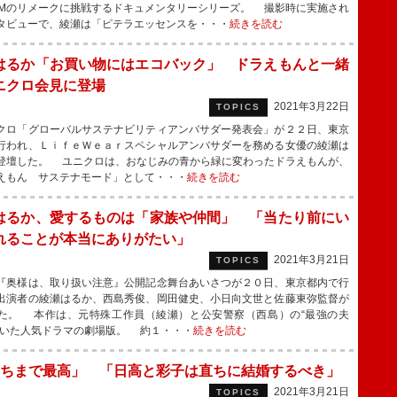
II CMのリメークに挑戦するドキュメンタリーシリーズ。 撮影時に実施され
タビューで、綾瀬は「ピテラエッセンスを・・・
続きを読む
はるか「お買い物にはエコバック」 ドラえもんと一緒
ニクロ会見に登場
2021年3月22日
TOPICS
ロ「グローバルサステナビリティアンバサダー発表会」が２２日、東京
行われ、ＬｉｆｅＷｅａｒスペシャルアンバサダーを務める女優の綾瀬は
登壇した。 ユニクロは、おなじみの青から緑に変わったドラえもんが、
えもん サステナモード」として・・・
続きを読む
はるか、愛するものは「家族や仲間」 「当たり前にい
れることが本当にありがたい」
2021年3月21日
TOPICS
奥様は、取り扱い注意』公開記念舞台あいさつが２０日、東京都内で行
出演者の綾瀬はるか、西島秀俊、岡田健史、小日向文世と佐藤東弥監督が
た。 本作は、元特殊工作員（綾瀬）と公安警察（西島）の“最強の夫
描いた人気ドラマの劇場版。 約１・・・
続きを読む
ちまで最高」 「日高と彩子は直ちに結婚するべき」
2021年3月21日
TOPICS