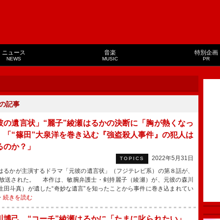
ニュース
音楽
特別企画
NEWS
MUSIC
PR
の記事
彼の遺言状」“麗子”綾瀬はるかの決断に「胸が熱くなっ
 「“篠田”大泉洋を巻き込む『強盗殺人事件』の犯人は
るのか？」
2022年5月31日
TOPICS
るかが主演するドラマ「元彼の遺言状」（フジテレビ系）の第８話が、
に放送された。 本作は、敏腕弁護士・剣持麗子（綾瀬）が、元彼の森川
生田斗真）が遺した“奇妙な遺言”を知ったことから事件に巻き込まれてい
・
続きを読む
川博己、“コーチ”綾瀬はるかに「たまに叱られたい」