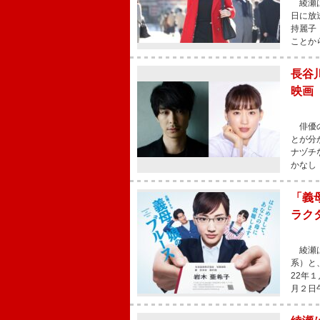
綾瀬は
日に放
持麗子
ことか
長谷
映画
俳優の
とが分
ナヅチ
かなし
「義
ラク
綾瀬は
系）と
22年
月２日