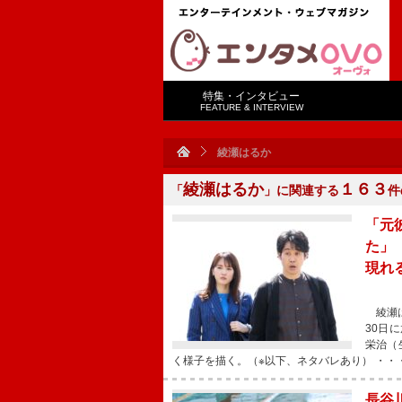
特集・インタビュー
FEATURE & INTERVIEW
綾瀬はるか
綾瀬はるか
１６３
「
」に関連する
件
「元
た」
現れ
綾瀬は
30日
栄治（
く様子を描く。（※以下、ネタバレあり） ・・
長谷