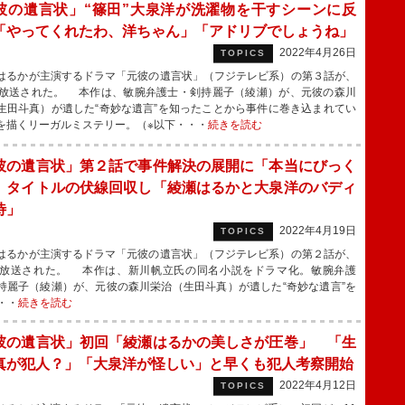
彼の遺言状」“篠田”大泉洋が洗濯物を干すシーンに反
「やってくれたわ、洋ちゃん」「アドリブでしょうね」
2022年4月26日
TOPICS
るかが主演するドラマ「元彼の遺言状」（フジテレビ系）の第３話が、
に放送された。 本作は、敏腕弁護士・剣持麗子（綾瀬）が、元彼の森川
生田斗真）が遺した“奇妙な遺言”を知ったことから事件に巻き込まれてい
を描くリーガルミステリー。（※以下・・・
続きを読む
彼の遺言状」第２話で事件解決の展開に「本当にびっく
 タイトルの伏線回収し「綾瀬はるかと大泉洋のバディ
待」
2022年4月19日
TOPICS
るかが主演するドラマ「元彼の遺言状」（フジテレビ系）の第２話が、
に放送された。 本作は、新川帆立氏の同名小説をドラマ化。敏腕弁護
持麗子（綾瀬）が、元彼の森川栄治（生田斗真）が遺した“奇妙な遺言”を
・・
続きを読む
彼の遺言状」初回「綾瀬はるかの美しさが圧巻」 「生
真が犯人？」「大泉洋が怪しい」と早くも犯人考察開始
2022年4月12日
TOPICS