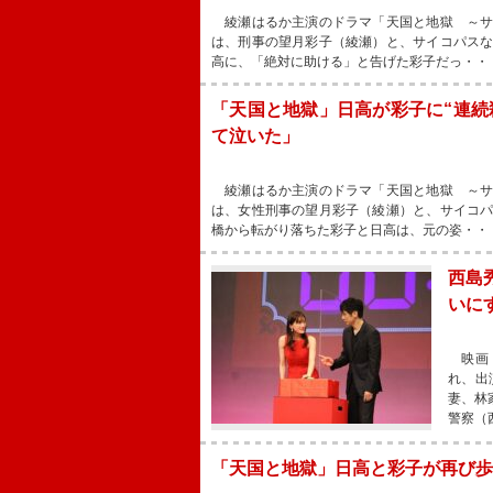
綾瀬はるか主演のドラマ「天国と地獄 ～サ
は、刑事の望月彩子（綾瀬）と、サイコパス
高に、「絶対に助ける」と告げた彩子だっ・・
「天国と地獄」日高が彩子に“連続
て泣いた」
綾瀬はるか主演のドラマ「天国と地獄 ～サ
は、女性刑事の望月彩子（綾瀬）と、サイコ
橋から転がり落ちた彩子と日高は、元の姿・・
西島
いに
映画『
れ、出
妻、林
警察（
「天国と地獄」日高と彩子が再び歩