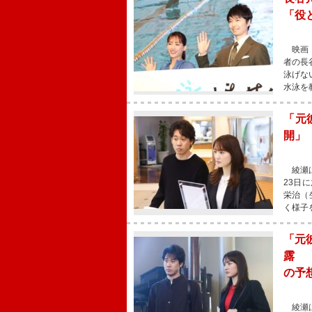
「役
映画『
者の長
泳げな
水泳を
「元
開」
綾瀬は
23日
栄治（
く様子
「元
露 
の予
綾瀬は