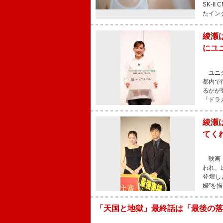
SK-
たイン
綾瀬
にユ
ユニク
都内で
るかが
「ドラ
綾瀬
てく
映画『
われ、
登壇し
婦”を
「天国と地獄」最終話は「最後の落