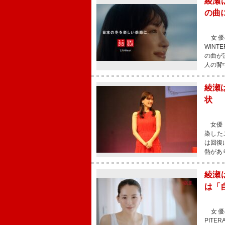
綾瀬
の曲に
女優の
WIN
の曲が
人の背
綾瀬
状
女優・
染した
は回復
熱があ
綾瀬
は「
女優の
PIT