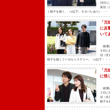
16日
栄治（
く様子を描く。（※以下、ネタバレあり） ・・
「元
に反
いて
綾瀬は
９日に
治（生
様子を描くリーガルミステリー。（※以下・・
「元
に怪
綾瀬は
２日に
治（生
様子を