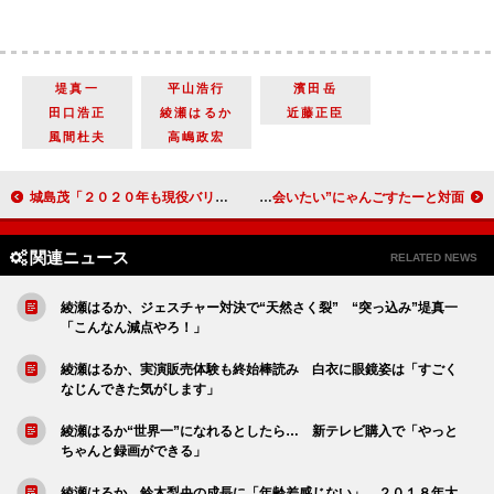
堤真一
平山浩行
濱田岳
田口浩正
綾瀬はるか
近藤正臣
風間杜夫
高嶋政宏
城島茂「２０２０年も現役バリバリアイドルで」 東京オリンピックは「メンバー一同、燃えています」
中島裕翔「まじですげえ。超かわいい」と大興奮 “今一番会いたい”にゃんごすたーと対面
関連ニュース
RELATED NEWS
綾瀬はるか、ジェスチャー対決で“天然さく裂” “突っ込み”堤真一
「こんなん減点やろ！」
綾瀬はるか、実演販売体験も終始棒読み 白衣に眼鏡姿は「すごく
なじんできた気がします」
綾瀬はるか“世界一”になれるとしたら… 新テレビ購入で「やっと
ちゃんと録画ができる」
綾瀬はるか、鈴木梨央の成長に「年齢差感じない」 ２０１８年大