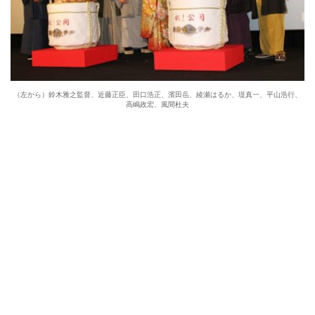
（左から）鈴木雅之監督、近藤正臣、田口浩正、濱田岳、綾瀬はるか、堤真一、平山浩行、
高嶋政宏、風間杜夫