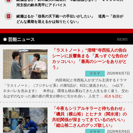
河主役の鈴木亮平にアドバイス
綾瀬はるか「信長の天下統一の手伝いがしたい」 堤真一「自分が
どんな最期を迎えるかは知りたくない」
芸能ニュース
NEWS
「ラストノート」“澄晴”寺西拓人の告白
シーンに反響集まる 「真っすぐな告白が
カッコいい」「最高のシーンをありがと
う」
2026年8月7日
ドラマ
内田有紀と寺西拓人がダブル主演するドラマ
「ラストノート」（フジテレビ系）の第5話が、6日に放送された。（※以下、
ネタバレを含みます） 本作は、環境も積み重ねてきた人生も全く違う、交わ
るはずのなかった歳の差の男女が静かに引かれ合い、人生で …
続きを読む
「今夜もシリアルキラーと待ち合わせ」
「磯貝（横山裕）とヒナタ（関水渚）の
共犯関係が深まってきているのがいい」
「縦山裕二さんのグッズ欲しい」
2026年8月6日
ドラマ