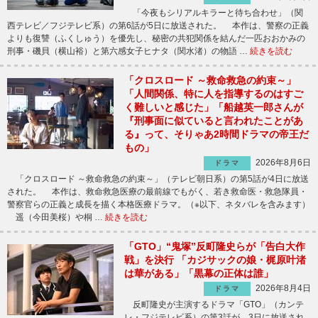
「今夜もシリアルキラーと待ち合わせ」（関
西テレビ／フジテレビ系）の第6話が5日に放送された。 本作は、警察の正義
よりも復讐（ふくしゅう）を優先し、秘密の共犯関係を結んだ一匹おおかみの
刑事・磯貝（横山裕）と第六感女子ヒナタ（関水渚）の物語 …
続きを読む
「クロスロード ～救命救急の約束～」
「人間関係、特に人を指導するのはすご
く難しいと感じた」「船越英一郎さんが
『刑事面に似ていると言われたことがあ
る』って、そりゃあ2時間ドラマの帝王だ
もの」
2026年8月6日
ドラマ
「クロスロード ～救命救急の約束～」（テレビ朝日系）の第5話が4日に放送
された。 本作は、救命救急医療の最前線でもがく、若き救命医・救急隊員・
警察官らの正義と成長を描く本格医療ドラマ。（※以下、ネタバレを含みます）
遥（今田美桜）や桐 …
続きを読む
「GTO」“鬼塚”反町隆史らが「告白大作
戦」を決行 「カジサックの娘・梶原叶渚
は華がある」「黒幕の正体は誰」
2026年8月4日
ドラマ
反町隆史が主演するドラマ「GTO」（カンテ
レ・フジテレビ系）の第3話が、3日に放送され