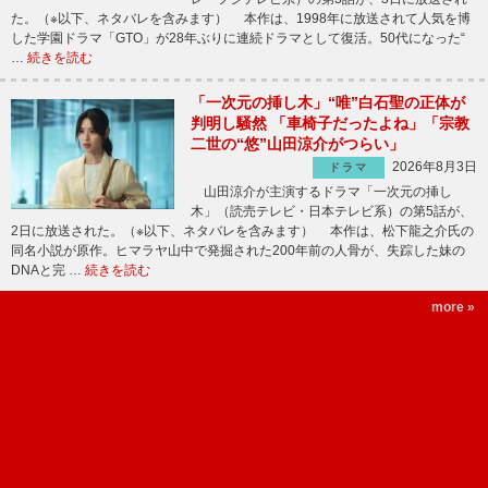
た。（※以下、ネタバレを含みます） 本作は、1998年に放送されて人気を博
した学園ドラマ「GTO」が28年ぶりに連続ドラマとして復活。50代になった“
…
続きを読む
「一次元の挿し木」“唯”白石聖の正体が
判明し騒然 「車椅子だったよね」「宗教
二世の“悠”山田涼介がつらい」
2026年8月3日
ドラマ
山田涼介が主演するドラマ「一次元の挿し
木」（読売テレビ・日本テレビ系）の第5話が、
2日に放送された。（※以下、ネタバレを含みます） 本作は、松下龍之介氏の
同名小説が原作。ヒマラヤ山中で発掘された200年前の人骨が、失踪した妹の
DNAと完 …
続きを読む
more »