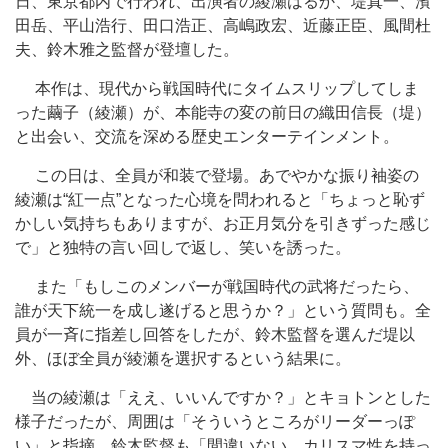
日、東京都内で行われ、出演者の綾瀬はるか、堤真一、濱
田岳、平山浩行、田口浩正、高嶋政宏、近藤正臣、風間杜
夫、鈴木雅之監督が登壇した。
本作は、現代から戦国時代にタイムスリップしてしま
った繭子（綾瀬）が、本能寺の変の前日の織田信長（堤）
と出会い、交流を深める歴史エンターテインメント。
この日は、全員が和装で登場。あでやかな振り袖姿の
綾瀬は“紅一点”となった心境を問われると「ちょっと恥ず
かしい気持ちもありますが、お正月気分を引きずった感じ
で」と独特の言い回しで返し、笑いを誘った。
また「もしこのメンバーが戦国時代の武将だったら、
誰が天下統一を成し遂げると思うか？」という質問も。全
員が一斉に指差し回答をしたが、鈴木監督を選んだ堤以
外、ほぼ全員が綾瀬を選択するという結果に。
当の綾瀬は「ええ、いいんですか？」とキョトンとした
様子だったが、周囲は「そういうところがリーダーっぽ
い」と指摘。鈴木監督も「間違いない。カリスマ性を持っ