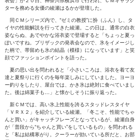
表会」が２０日、神奈川県横浜市で行われ、ＣＭキャラク
ターを務める女優の綾瀬はるかが登壇した。
同ＣＭシリーズ内で、“ゼミの教授”に扮（ふん）し、タ
イヤの性能解説を行ってきた綾瀬。この日は、通常の白衣
姿ならぬ、あでやかな浴衣姿で登場すると「ちょっと夏っ
ぽいですね。ブリザックの発表会なので、氷をイメージし
た柄で、帯留めも氷の結晶（模様）になっています」と笑
顔でファッションポイントを語った。
夏の思い出を問われると「小さいころは、浴衣を着て友
達と夏祭りに行くのを毎年楽しみにしていました。ヨーヨ
ー釣りをしたり、屋台では、かき氷は絶対に食べていまし
た。後は綿菓子も…」と懐かしそうに振り返った。
新ＣＭでは、高い氷上性能を誇るスタッドレスタイヤ
「ＶＲＸ２」を紹介している綾瀬。「冬こそ、性能でちゃ
んと買い」がキャッチフレーズとなっているが、綾瀬自身
が「普段から“ちゃんと買い”をしているもの」を問われる
と「私は結構寒がり。クーラーが効いている所だと、お部