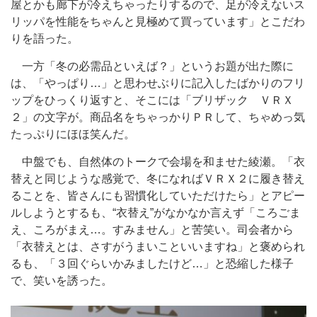
屋とかも廊下が冷えちゃったりするので、足が冷えないス
リッパを性能をちゃんと見極めて買っています」とこだわ
りを語った。
一方「冬の必需品といえば？」というお題が出た際に
は、「やっぱり…」と思わせぶりに記入したばかりのフリ
ップをひっくり返すと、そこには「ブリザック ＶＲＸ
２」の文字が。商品名をちゃっかりＰＲして、ちゃめっ気
たっぷりにほほ笑んだ。
中盤でも、自然体のトークで会場を和ませた綾瀬。「衣
替えと同じような感覚で、冬になればＶＲＸ２に履き替え
ることを、皆さんにも習慣化していただけたら」とアピー
ルしようとするも、“衣替え”がなかなか言えず「ころごま
え、ころがまえ…。すみません」と苦笑い。司会者から
「衣替えとは、さすがうまいこといいますね」と褒められ
るも、「３回ぐらいかみましたけど…」と恐縮した様子
で、笑いを誘った。