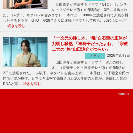
反町隆史が主演するドラマ「GTO」（カンテ
レ・フジテレビ系）の第3話が、3日に放送され
た。（※以下、ネタバレを含みます） 本作は、1998年に放送されて人気を博
した学園ドラマ「GTO」が28年ぶりに連続ドラマとして復活。50代になった“
…
続きを読む
「一次元の挿し木」“唯”白石聖の正体が
判明し騒然 「車椅子だったよね」「宗教
二世の“悠”山田涼介がつらい」
2026年8月3日
ドラマ
山田涼介が主演するドラマ「一次元の挿し
木」（読売テレビ・日本テレビ系）の第5話が、
2日に放送された。（※以下、ネタバレを含みます） 本作は、松下龍之介氏の
同名小説が原作。ヒマラヤ山中で発掘された200年前の人骨が、失踪した妹の
DNAと完 …
続きを読む
more »