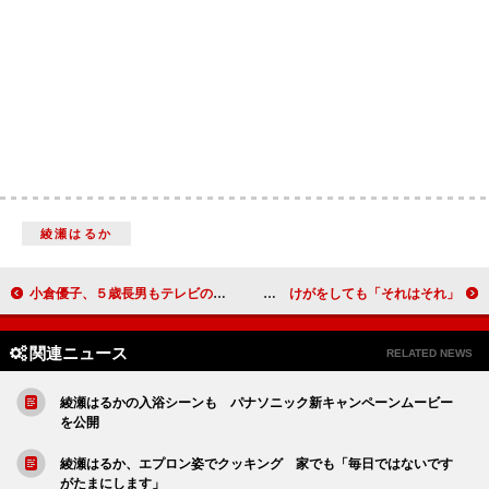
綾瀬はるか
小倉優子、５歳長男もテレビの仕事を“応援” 「『ママ、ゆうこりん出てるよ』と教えてくれる」
窪田正孝、アクションシーンで共演者から苦情 けがをしても「それはそれ」
関連ニュース
RELATED NEWS
綾瀬はるかの入浴シーンも パナソニック新キャンペーンムービー
を公開
綾瀬はるか、エプロン姿でクッキング 家でも「毎日ではないです
がたまにします」