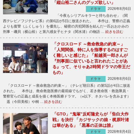
「縦山裕二さんのグッズ欲しい」
2026年8月6日
ドラマ
「今夜もシリアルキラーと待ち合わせ」（関
西テレビ／フジテレビ系）の第6話が5日に放送された。 本作は、警察の正義
よりも復讐（ふくしゅう）を優先し、秘密の共犯関係を結んだ一匹おおかみの
刑事・磯貝（横山裕）と第六感女子ヒナタ（関水渚）の物語 …
続きを読む
「クロスロード ～救命救急の約束～」
「人間関係、特に人を指導するのはすご
く難しいと感じた」「船越英一郎さんが
『刑事面に似ていると言われたことがあ
る』って、そりゃあ2時間ドラマの帝王だ
もの」
2026年8月6日
ドラマ
「クロスロード ～救命救急の約束～」（テレビ朝日系）の第5話が4日に放送
された。 本作は、救命救急医療の最前線でもがく、若き救命医・救急隊員・
警察官らの正義と成長を描く本格医療ドラマ。（※以下、ネタバレを含みます）
遥（今田美桜）や桐 …
続きを読む
「GTO」“鬼塚”反町隆史らが「告白大作
戦」を決行 「カジサックの娘・梶原叶渚
は華がある」「黒幕の正体は誰」
2026年8月4日
ドラマ