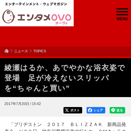
MENU
ニュース
TOPICS
綾瀬はるか、あでやかな浴衣姿で
登場 足が冷えないスリッパ
を“ちゃんと買い”
2017年7月20日 / 15:42
ポスト
シェア
送る
「ブリヂストン ２０１７ ＢＬＩＺＺＡＫ 新商品発