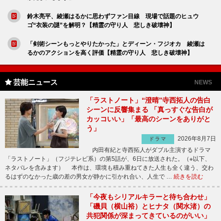
鈴木亮平、綾瀬はるかに思わずファン目線 現場で話題のヒュウ
ゴ“衣装の謎”を解明？【精霊の守り人 悲しき破壊神】
「剣術シーンもっとやりたかった」とディーン・フジオカ 綾瀬は
るかのアクションを高く評価【精霊の守り人 悲しき破壊神】
芸能ニュース
NEWS
「ラストノート」“澄晴”寺西拓人の告白
シーンに反響集まる 「真っすぐな告白が
カッコいい」「最高のシーンをありがと
う」
2026年8月7日
ドラマ
内田有紀と寺西拓人がダブル主演するドラマ
「ラストノート」（フジテレビ系）の第5話が、6日に放送された。（※以下、
ネタバレを含みます） 本作は、環境も積み重ねてきた人生も全く違う、交わ
るはずのなかった歳の差の男女が静かに引かれ合い、人生で …
続きを読む
「今夜もシリアルキラーと待ち合わせ」
「磯貝（横山裕）とヒナタ（関水渚）の
共犯関係が深まってきているのがいい」