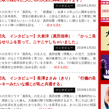
2016年1月4日
インタビュー
の大河ドラマ「真田丸」で、「新選組！」以来１２年ぶりに脚本を担当
る三谷幸喜氏。「歴史の敗者が好き」と語る三谷氏が、あくまで希望に満
在として描きたいという主人公・真田信繁（堺雅人）に懸ける思いと、個
キャスト陣への期待を語る。 ・・・
続きを読む
田丸 インタビュー】大泉洋（真田信幸） 「かっこ良
るせりふを言って、ニヤニヤしちゃいました」
2016年1月3日
インタビュー
の大河ドラマ「真田丸」の主人公、真田信繁（堺雅人）の兄で、父昌幸
正雄）のもとで兄弟仲良く育つが、徳川家康方に付くか否かで葛藤し、後
とを分かつ真田信幸を演じている大泉洋。「まれ」での駄目な父親役とは
の真面目な信幸役に込める思いを語・・・
続きを読む
田丸 インタビュー】長澤まさみ（きり） 「行儀の良
ンキーみたいな感じが私と共通する」
2016年1月2日
インタビュー
の大河ドラマ「真田丸」の主人公・真田信繁（堺雅人）と青春時代から
、側室になった後も、大坂夏の陣で信繁が戦死するまで、常にそばに居て
乱の生涯を支え続けたきりを演じている長澤まさみ。きりに託された戦国