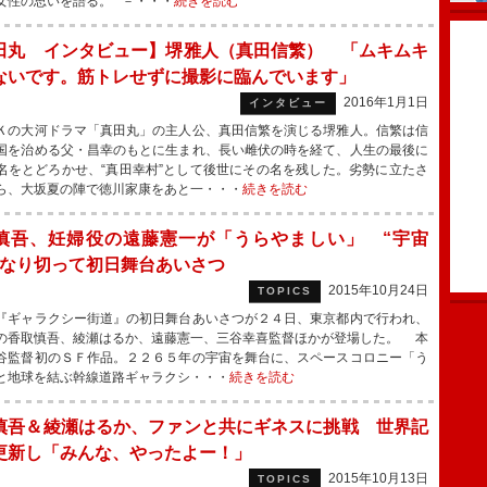
女性の思いを語る。 －・・・
続きを読む
田丸 インタビュー】堺雅人（真田信繁） 「ムキムキ
ないです。筋トレせずに撮影に臨んでいます」
2016年1月1日
インタビュー
の大河ドラマ「真田丸」の主人公、真田信繁を演じる堺雅人。信繁は信
国を治める父・昌幸のもとに生まれ、長い雌伏の時を経て、人生の最後に
名をとどろかせ、“真田幸村”として後世にその名を残した。劣勢に立たさ
ら、大坂夏の陣で徳川家康をあと一・・・
続きを読む
慎吾、妊婦役の遠藤憲一が「うらやましい」 “宇宙
になり切って初日舞台あいさつ
2015年10月24日
TOPICS
ギャラクシー街道』の初日舞台あいさつが２４日、東京都内で行われ、
の香取慎吾、綾瀬はるか、遠藤憲一、三谷幸喜監督ほかが登場した。 本
谷監督初のＳＦ作品。２２６５年の宇宙を舞台に、スペースコロニー「う
と地球を結ぶ幹線道路ギャラクシ・・・
続きを読む
慎吾＆綾瀬はるか、ファンと共にギネスに挑戦 世界記
更新し「みんな、やったよー！」
2015年10月13日
TOPICS