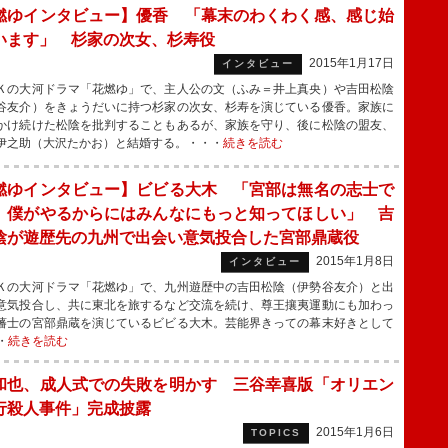
燃ゆインタビュー】優香 「幕末のわくわく感、感じ始
います」 杉家の次女、杉寿役
2015年1月17日
インタビュー
の大河ドラマ「花燃ゆ」で、主人公の文（ふみ＝井上真央）や吉田松陰
谷友介）をきょうだいに持つ杉家の次女、杉寿を演じている優香。家族に
かけ続けた松陰を批判することもあるが、家族を守り、後に松陰の盟友、
伊之助（大沢たかお）と結婚する。・・・
続きを読む
燃ゆインタビュー】ビビる大木 「宮部は無名の志士で
、僕がやるからにはみんなにもっと知ってほしい」 吉
陰が遊歴先の九州で出会い意気投合した宮部鼎蔵役
2015年1月8日
インタビュー
の大河ドラマ「花燃ゆ」で、九州遊歴中の吉田松陰（伊勢谷友介）と出
意気投合し、共に東北を旅するなど交流を続け、尊王攘夷運動にも加わっ
藩士の宮部鼎蔵を演じているビビる大木。芸能界きっての幕末好きとして
・
続きを読む
和也、成人式での失敗を明かす 三谷幸喜版「オリエン
行殺人事件」完成披露
2015年1月6日
TOPICS