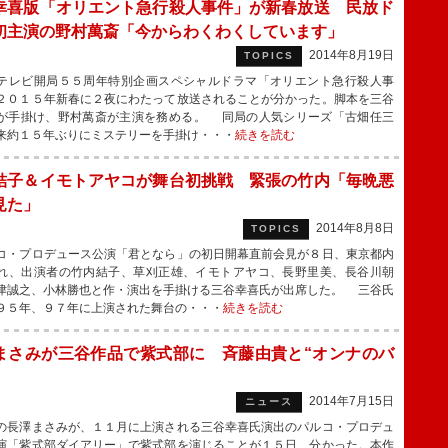
幸喜版「オリエント急行殺人事件」が新春放送 民放ド
初主演の野村萬斎「今からわくわくしています」
2014年8月19日
TOPICS
レビ開局５５周年特別企画スペシャルドラマ「オリエント急行殺人事
２０１５年新春に２夜にわたって放送されることが分かった。脚本を三谷
が手掛け、野村萬斎が主演を務める。 同局の人気シリーズ「古畑任三
来約１５年ぶりにミステリーを手掛け・・・
続きを読む
結子＆イモトアヤコが舞台初挑戦 緊張の竹内「毎晩悪
見た」
2014年8月8日
TOPICS
・プロデュース公演「君となら」の初日開幕直前会見が８日、東京都内
れ、出演者の竹内結子、草刈正雄、イモトアヤコ、長野里美、長谷川朝
津誠之、小林勝也と作・演出を手掛ける三谷幸喜氏が出席した。 三谷氏
９５年、９７年に上演された舞台の・・・
続きを読む
まさみが三谷作品で紫式部に 斉藤由貴と“オンナのバ
2014年7月15日
ニュース
長澤まさみが、１１月に上演される三谷幸喜氏演出のパルコ・プロデュ
演「紫式部ダイアリー」で紫式部を演じることが１５日、分かった。本作