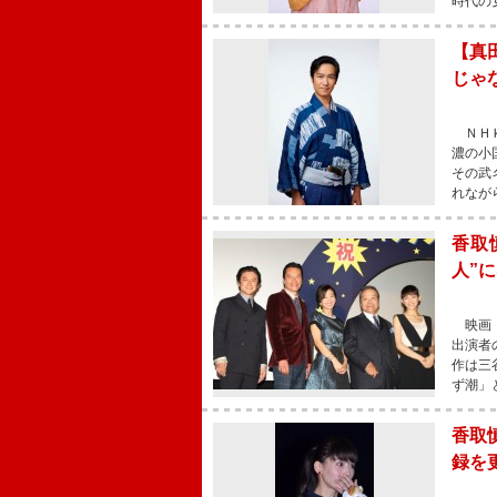
時代の
【真
じゃ
ＮＨＫ
濃の小
その武
れなが
香取
人”
映画『
出演者
作は三
ず潮」
香取
録を