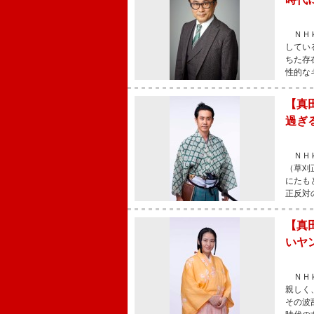
ＮＨＫ
してい
ちた存
性的な
【真
過ぎ
ＮＨＫ
（草刈
にたも
正反対
【真
いヤ
ＮＨＫ
親しく
その波