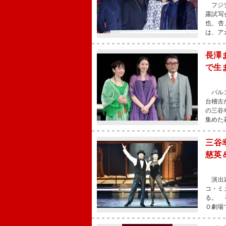
フジテ
露試写
也、杏
は、ア
長澤
で生
パルコ
台稽古
の三谷
集めた
三谷
慈英
演出家
コ・ミ
る。 
Ｏ劇場