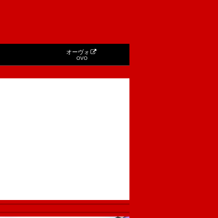
オーヴォ
OVO