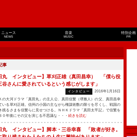
ニュース
音楽
特別企画
NEWS
MUSIC
PR
記事
田丸 インタビュー】草刈正雄（真田昌幸） 「僕ら役
三谷さんに愛されているという感じがします」
2016年1月16日
インタビュー
の大河ドラマ「真田丸」の主人公、真田信繁（堺雅人）の父、真田昌幸
ている草刈正雄。信州の小国の主ながら権謀術数の限りを尽くし、戦国の
き残るさまを信繁らに見せつける。ＮＨＫドラマ「真田太平記」で信繁を
３０年後にその父を演じる不思議な・・・
続きを読む
田丸 インタビュー】脚本・三谷幸喜 「敗者が好き。
に取り残された人たちの人生に興味があります」