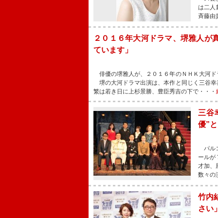
は二人
斉藤由
２０１６年大河ドラマ、堺雅人が
ています」
俳優の堺雅人が、２０１６年のＮＨＫ大河ド
堺の大河ドラマ出演は、本作と同じく三谷幸
繁は若き日に上杉景勝、豊臣秀吉の下で・・・
三谷
優”
パルコ
ールが
才加、
数々の
竹内
さい