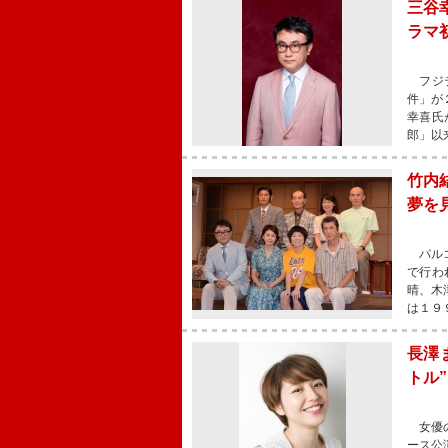
三谷
ラマ
フジテ
件」が
幸喜氏
郎」以
竹内
夢を
パルコ
で行わ
晴、木
は１９
長澤
トル”
女優の
ース公