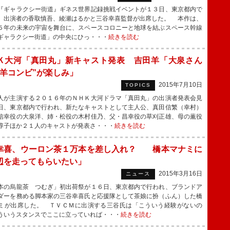
ギャラクシー街道』ギネス世界記録挑戦イベントが１３日、東京都内で
、出演者の香取慎吾、綾瀬はるかと三谷幸喜監督が出席した。 本作は、
５年の未来の宇宙を舞台に、スペースコロニーと地球を結ぶスペース幹線
ギャラクシー街道」の中央にひっ・・・
続きを読む
Ｋ大河「真田丸」新キャスト発表 吉田羊「大泉さん
洋羊コンビ”が楽しみ」
2015年7月10日
TOPICS
が主演する２０１６年のＮＨＫ大河ドラマ「真田丸」の出演者発表会見
日、東京都内で行われ、新たなキャストとして主人公、真田信繁（幸村）
信幸役の大泉洋、姉・松役の木村佳乃、父・昌幸役の草刈正雄、母の薫役
淳子ほか２１人のキャストが発表さ・・・
続きを読む
幸喜、ウーロン茶１万本を差し入れ？ 橋本マナミに
辺を走ってもらいたい」
2015年3月16日
ニュース
の烏龍茶 つむぎ」初出荷祭が１６日、東京都内で行われ、ブランドア
ダーを務める脚本家の三谷幸喜氏と応援隊として茶娘に扮（ふん）した橋
ミが出席した。 ＴＶＣＭに出演する三谷氏は「こういう経験がないの
ういうスタンスでここに立っていれば・・・
続きを読む