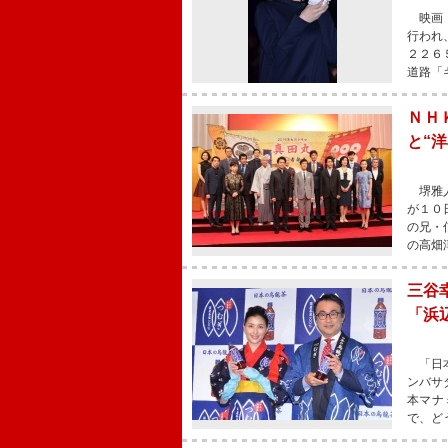
映画『
行われ
２２６
道路「
ＮＨ
と“
堺雅人
が１０
の兄・
の高畑
三谷
「浜
「日本
ンバサ
本マナ
で、ど