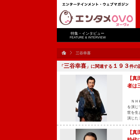
特集・インタビュー
FEATURE & INTERVIEW
三谷幸喜
三谷幸喜
１９３
「
」に関連する
件の
【真
者は
ＮＨＫ
を演じ
世を生
演じた
【真
時代