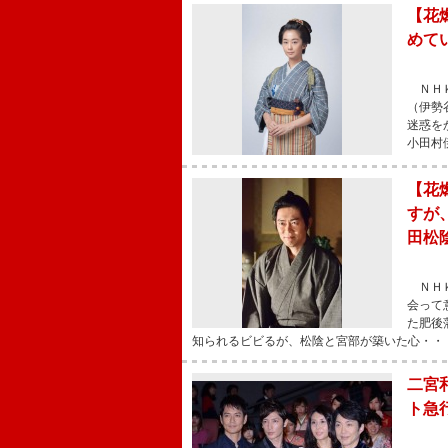
【花
めて
ＮＨＫ
（伊勢
迷惑を
小田村
【花
すが
田松
ＮＨＫ
会って
た肥後
知られるビビるが、松陰と宮部が築いた心・・
二宮
ト急