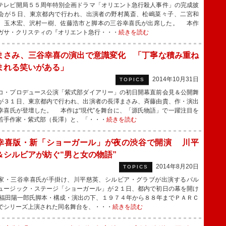
レビ開局５５周年特別企画ドラマ「オリエント急行殺人事件」の完成披
会が５日、東京都内で行われ、出演者の野村萬斎、松嶋菜々子、二宮和
、玉木宏、沢村一樹、佐藤浩市と脚本の三谷幸喜氏が出席した。 本作
ガサ・クリスティの『オリエント急行・・・
続きを読む
まさみ、三谷幸喜の演出で意識変化 「丁寧な積み重ね
まれる笑いがある」
2014年10月31日
TOPICS
・プロデュース公演「紫式部ダイアリー」の初日開幕直前会見＆公開舞
が３１日、東京都内で行われ、出演者の長澤まさみ、斉藤由貴、作・演出
幸喜氏が登壇した。 本作は“現代”を舞台に、「源氏物語」で一躍注目を
若手作家・紫式部（長澤）と、「・・・
続きを読む
幸喜版・新「ショーガール」が夜の渋谷で開演 川平
＆シルビアが紡ぐ“男と女の物語”
2014年8月20日
TOPICS
・三谷幸喜氏が手掛け、川平慈英、シルビア・グラブが出演するパル
ュージック・ステージ「ショーガール」が２１日、都内で初日の幕を開け
福田陽一郎氏脚本・構成・演出の下、１９７４年から８８年までＰＡＲＣ
でシリーズ上演された同名舞台を、・・・
続きを読む