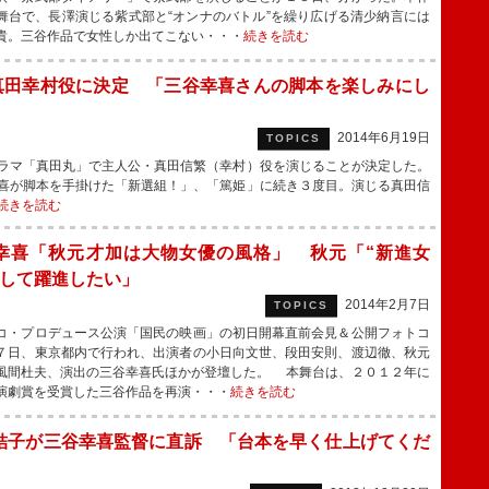
舞台で、長澤演じる紫式部と“オンナのバトル”を繰り広げる清少納言には
貴。三谷作品で女性しか出てこない・・・
続きを読む
真田幸村役に決定 「三谷幸喜さんの脚本を楽しみにし
2014年6月19日
TOPICS
ラマ「真田丸」で主人公・真田信繁（幸村）役を演じることが決定した。
喜が脚本を手掛けた「新選組！」、「篤姫」に続き３度目。演じる真田信
続きを読む
幸喜「秋元才加は大物女優の風格」 秋元「“新進女
として躍進したい」
2014年2月7日
TOPICS
・プロデュース公演「国民の映画」の初日開幕直前会見＆公開フォトコ
７日、東京都内で行われ、出演者の小日向文世、段田安則、渡辺徹、秋元
風間杜夫、演出の三谷幸喜氏ほかが登壇した。 本舞台は、２０１２年に
演劇賞を受賞した三谷作品を再演・・・
続きを読む
結子が三谷幸喜監督に直訴 「台本を早く仕上げてくだ
」