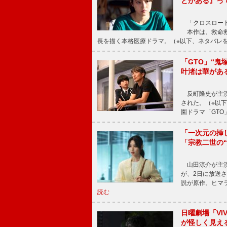
とがある』っ
「クロスロード
本作は、救命救
長を描く本格医療ドラマ。（※以下、ネタバレ
「GTO」“
叶渚は華があ
反町隆史が主演
された。（※以
園ドラマ「GTO
「一次元の挿
「宗教二世の
山田涼介が主演
が、2日に放送
説が原作。ヒマラ
読む
日曜劇場「V
が怪しく見え