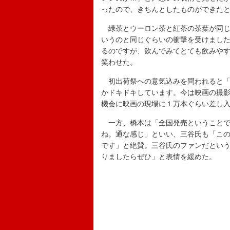
ったので、きちんとしたものができた
緑茶とウーロン茶と紅茶の茶葉が同じ
いうのと同じぐらいの衝撃を受けまし
るのですが、飲んでみてとても飲みや
笑わせた。
初出荷祭への意気込みを問われると「
かドキドキしています。今は映画の撮
機会に映画の現場に１万本ぐらい差し
一方、橋本は「全国発売ということで
ね。通な感じ」といい、三谷氏も「こ
です」と絶賛。三谷氏のファンだとい
りましたらぜひ」と表情を緩めた。