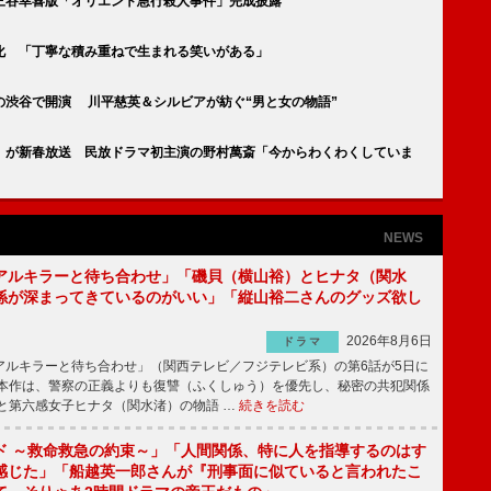
三谷幸喜版「オリエント急行殺人事件」完成披露
化 「丁寧な積み重ねで生まれる笑いがある」
の渋谷で開演 川平慈英＆シルビアが紡ぐ“男と女の物語”
」が新春放送 民放ドラマ初主演の野村萬斎「今からわくわくしていま
NEWS
アルキラーと待ち合わせ」「磯貝（横山裕）とヒナタ（関水
係が深まってきているのがいい」「縦山裕二さんのグッズ欲し
2026年8月6日
ドラマ
ルキラーと待ち合わせ」（関西テレビ／フジテレビ系）の第6話が5日に
本作は、警察の正義よりも復讐（ふくしゅう）を優先し、秘密の共犯関係
と第六感女子ヒナタ（関水渚）の物語 …
続きを読む
ド ～救命救急の約束～」「人間関係、特に人を指導するのはす
感じた」「船越英一郎さんが『刑事面に似ていると言われたこ