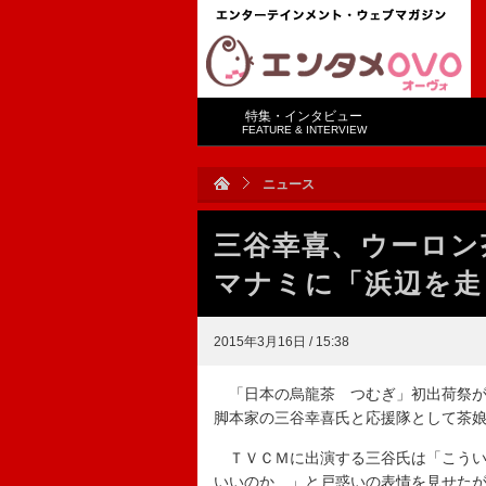
特集・インタビュー
FEATURE & INTERVIEW
ニュース
三谷幸喜、ウーロ
マナミに「浜辺を走
2015年3月16日 / 15:38
「日本の烏龍茶 つむぎ」初出荷祭が
脚本家の三谷幸喜氏と応援隊として茶
ＴＶＣＭに出演する三谷氏は「こうい
いいのか…」と戸惑いの表情を見せた