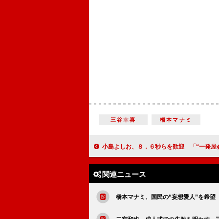
三谷幸喜
橋本マナミ
小島よしお、８．６秒らを歓迎 「“一発屋会”を開こうと思
関連ニュース
橋本マナミ、国民の“妄想愛人”を希望