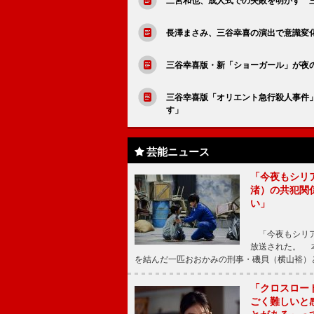
二宮和也、成人式での失敗を明かす 
長澤まさみ、三谷幸喜の演出で意識変
三谷幸喜版・新「ショーガール」が夜
三谷幸喜版「オリエント急行殺人事件
す」
芸能ニュース
「今夜もシリ
渚）の共犯関
い」
「今夜もシリア
放送された。 
を結んだ一匹おおかみの刑事・磯貝（横山裕）
「クロスロー
ごく難しいと