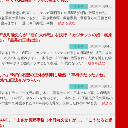
て、そりゃあ2時間ドラマの帝王だもの」
2026年8月6日
ドラマ
 ～救命救急の約束～」（テレビ朝日系）の第5話が4日に放送された。
急医療の最前線でもがく、若き救命医・救急隊員・警察官らの正義と成
を含みます） 遥（今田美桜）や桐 …
続きを読む
鬼塚”反町隆史らが「告白大作戦」を決行 「カジサックの娘・梶原
る」「黒幕の正体は誰」
2026年8月4日
ドラマ
するドラマ「GTO」（カンテレ・フジテレビ系）の第3話が、3日に放送
下、ネタバレを含みます） 本作は、1998年に放送されて人気を博した学
」が28年ぶりに連続ドラマとして復活。50代になった“ …
続きを読む
し木」“唯”白石聖の正体が判明し騒然 「車椅子だったよね」
“悠”山田涼介がつらい」
2026年8月3日
ドラマ
するドラマ「一次元の挿し木」（読売テレビ・日本テレビ系）の第5話
された。（※以下、ネタバレを含みます） 本作は、松下龍之介氏の同名小
ヤ山中で発掘された200年前の人骨が、失踪した妹のDNAと完 …
続きを
IVANT」「まさか長野専務（小日向文世）が…」「こうなると皆
る」