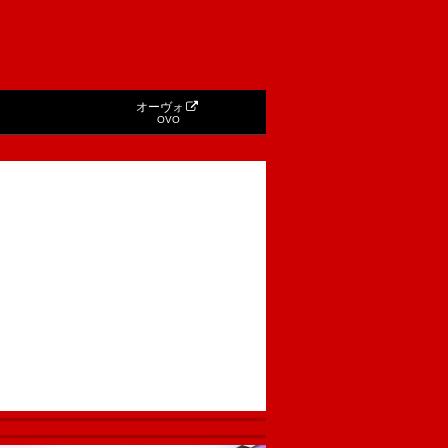
オーヴォ
OVO