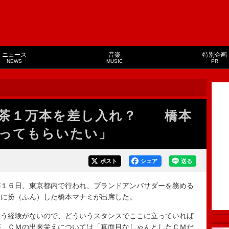
ニュース
音楽
特別企画
NEWS
MUSIC
PR
ン茶１万本を差し入れ？ 橋本
ってもらいたい」
ポスト
シェア
送る
１６日、東京都内で行われ、ブランドアンバサダーを務める
娘に扮（ふん）した橋本マナミが出席した。
う経験がないので、どういうスタンスでここに立っていれば
が、ＣＭの出来栄えについては「真面目なしゃんとしたＣＭだ