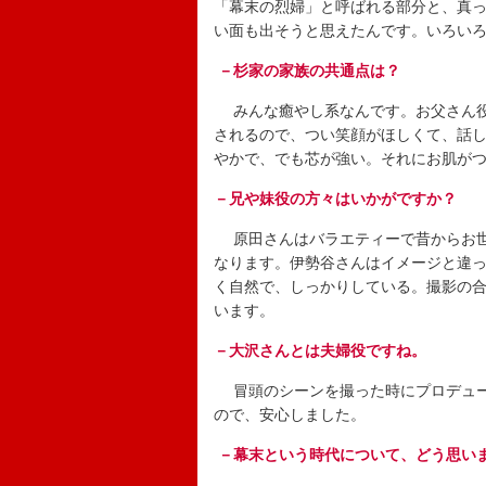
「幕末の烈婦」と呼ばれる部分と、真
い面も出そうと思えたんです。いろい
－杉家の家族の共通点は？
みんな癒やし系なんです。お父さん役
されるので、つい笑顔がほしくて、話
やかで、でも芯が強い。それにお肌が
－兄や妹役の方々はいかがですか？
原田さんはバラエティーで昔からお世
なります。伊勢谷さんはイメージと違
く自然で、しっかりしている。撮影の
います。
－大沢さんとは夫婦役ですね。
冒頭のシーンを撮った時にプロデュー
ので、安心しました。
－幕末という時代について、どう思い