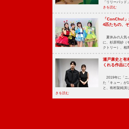
「リリーパッド
きを読む
「ConChu
4匹たちの、
夏休みの人気イ
に、杉原明紗（
クトリー）、相
瀬戸康史と有
くれる作品に
2019年に「
た「キュー」が
と、有村架純演
きを読む