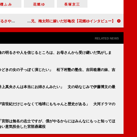
檀ふみ
花燃ゆ
長塚京三
陰や文の母、杉滝役
【花燃ゆインタビュー】久保田磨希 「誰かに寄り添い続けることが亀の魅力なのだと思います」 吉田松陰の兄、梅太郎に嫁いだ杉亀役
RELATED NEWS
陰の明るさや人を信じるところは、お母さんから受け継いだ気がしま
今どきの女の子っぽく演じたい」 松下村塾の塾生、吉田稔麿の妹、吉
井上真央さんは本当にお姉さんみたい」 文の幼なじみで伊藤博文の最
宇宙世紀だけじゃなくて地球にもちゃんと歴史がある」 大河ドラマの
「宮部は無名の志士ですが、僕がやるからにはみんなにもっと知ってほ
会い意気投合した宮部鼎蔵役