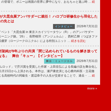
」の登場で、ボニーは画面の世界に夢中になり、おもちゃと遊ぶ時 …
続
!」が大昆虫展アンバサダーに就任！ ハロプロ研修生から羽化した
その先とは
2026年7月31日
インタビュー
ベント「大昆虫展 in 東京スカイツリータウン（R）」のアンバサダー
モーニング娘。’26）、長野桃羽（アンジュルム）、西村乙輝（つばきファ
馬優芽（ロージークロニクル）による特別ユニット …
続きを読む
村架純が9年ぶりの共演「閉じ込められているものを解き放って
なる」 舞台「キュー」【インタビュー】
2026年7月31日
舞台・ミュージカル
ニムロッド」で芥川賞を受賞した作家・上田岳弘による長編小説を舞台化し
11月15日から上演される。本作は、瀬戸康史演じる心療内科医・立花徹
じる高校時代の同級生・渡辺恭子の人生が交差することで、過去・ …
続
more »