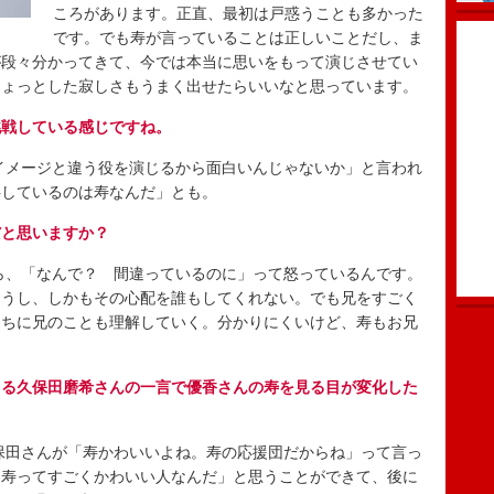
ころがあります。正直、最初は戸惑うことも多かった
です。でも寿が言っていることは正しいことだし、ま
が段々分かってきて、今では本当に思いをもって演じさせてい
ちょっとした寂しさもうまく出せたらいいなと思っています。
挑戦している感じですね。
メージと違う役を演じるから面白いんじゃないか」と言われ
弁しているのは寿なんだ」とも。
だと思いますか？
、「なんで？ 間違っているのに」って怒っているんです。
まうし、しかもその心配を誰もしてくれない。でも兄をすごく
うちに兄のことも理解していく。分かりにくいけど、寿もお兄
じる久保田磨希さんの一言で優香さんの寿を見る目が変化した
田さんが「寿かわいいよね。寿の応援団だからね」って言っ
「寿ってすごくかわいい人なんだ」と思うことができて、後に