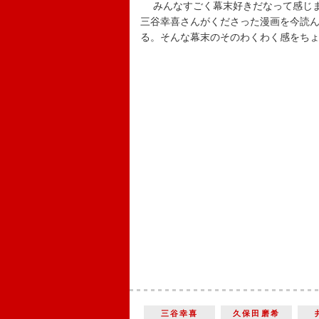
みんなすごく幕末好きだなって感じま
三谷幸喜さんがくださった漫画を今読
る。そんな幕末のそのわくわく感をち
三谷幸喜
久保田磨希