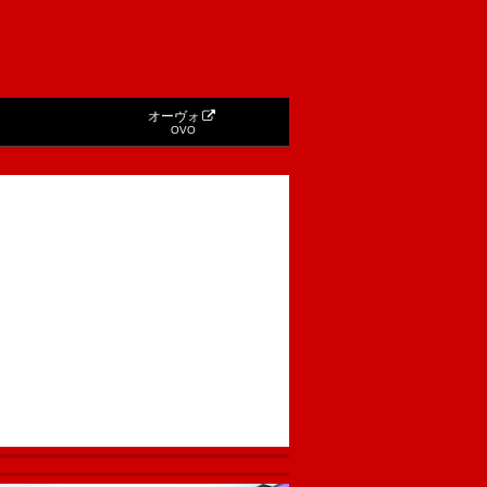
オーヴォ
OVO