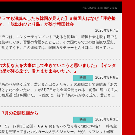
FEATURE & INTERVIEW
もKドラマも深読みしたら韓国が見えた】＃韓国人はなぜ「呼称整
か、「脱出おひとり島」が映す韓国社会
2026年8月7日
国ドラマは、エンターテインメントであると同時に、韓国社会を映す鏡でも
言葉やしぐさ、習慣の背景をたどると、その国ならではの価値観や歴史、
が見えてくる。この連載では、韓国カルチャーを入り口に、知ってい …
の大切な人を大事にして生きていこうと思いました」【インタ
の星が降る丘で、君とまた出会いたい。』
2026年8月6日
映画
あの花が咲く丘で、君とまた出会えたら。』の続編にして完結編『あの
君とまた出会いたい。』が8月7日から全国公開される。前作に続いて主人
た福原遥に話を聞いた。 －始めに、前作『あの花が咲く丘で、君とま …
】7月の公開映画から
2026年8月3日
映画
ー5」（7月3日公開）★★★ おもちゃを取り巻く“変化”を描く 持ち主
成長を見守ってきたカウガール人形のジェシー。だが、タブレット端末