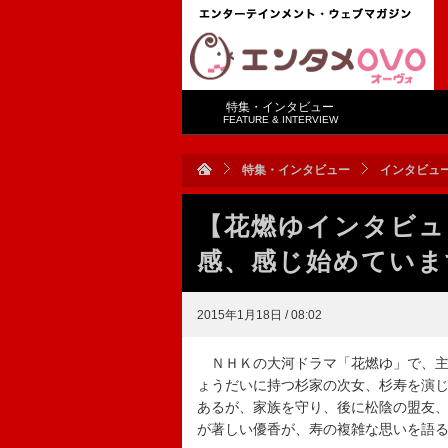
特集・インタビュー
FEATURE & INTERVIEW
特集・インタビュー
インタビュ
【花燃ゆインタビュ
感、感じ始めていま
2015年1月18日 / 08:02
ＮＨＫの大河ドラマ「花燃ゆ」で、主
ょうだいに持つ杉家の次女、杉寿を演
あるが、家族を守り、後に松陰の盟友
が著しい優香が、寿の複雑な思いを語