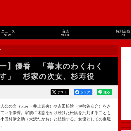
ニュース
音楽
特別企画
NEWS
MUSIC
PR
ー
ー】優香 「幕末のわくわく
す」 杉家の次女、杉寿役
ポスト
シェア
送る
人公の文（ふみ＝井上真央）や吉田松陰（伊勢谷友介）をき
じている優香。家族に迷惑をかけ続けた松陰を批判することも
、小田村伊之助（大沢たかお）と結婚する。女優としての進境
る。