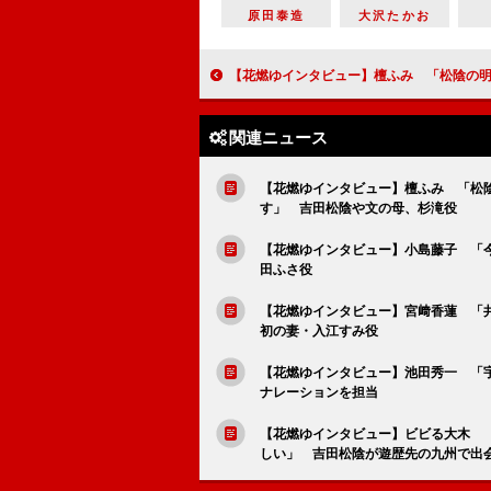
原田泰造
大沢たかお
【花燃ゆインタビュー】檀ふみ 「松陰の明るさや人を信じるところは、お母さんから受け継いだ気がします」 吉田松
関連ニュース
【花燃ゆインタビュー】檀ふみ 「松
す」 吉田松陰や文の母、杉滝役
【花燃ゆインタビュー】小島藤子 「
田ふさ役
【花燃ゆインタビュー】宮﨑香蓮 「
初の妻・入江すみ役
【花燃ゆインタビュー】池田秀一 「
ナレーションを担当
【花燃ゆインタビュー】ビビる大木 
しい」 吉田松陰が遊歴先の九州で出