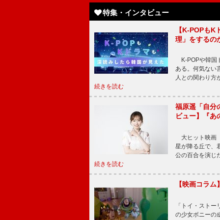
特集・インタビュー
【K-POP
理」をするの
K-POPや韓
ある。何気ない
人との関わり方
続きを読む
福原遥「自分
ビュー】『あ
大ヒット映画『
星が降る丘で、
公の百合を演じ
続きを読む
【映画コラム
「トイ・ストーリ
の少女ボニーの