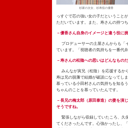
杉家の次女、杉寿役の優香
っすぐで芯の強い女の子だということ
ただいています。また、寿さんの持つ
－優香さん自身のイメージと違う役に
プロデューサーの土屋さんからも「イ
ています。「視聴者の気持ちを一番代
－寿さんの松陰への思いはどんなもの
みんなが寅兄（松陰）を応援するから
寿は兄の脱藩で結婚が破談になってし
慕っている小田村さんの気持ちを知る
ちゃんのことを慕っていたんです。
－長兄の梅太郎（原田泰造）の妻を演
そうですね。
緊張しながら収録していたころ、久保
てくださったんです。心強かったし、