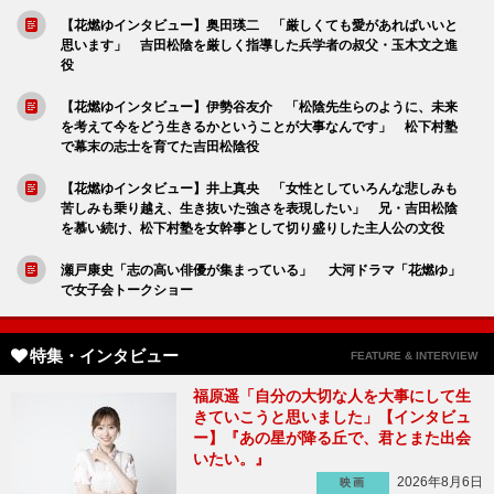
【花燃ゆインタビュー】奥田瑛二 「厳しくても愛があればいいと
思います」 吉田松陰を厳しく指導した兵学者の叔父・玉木文之進
役
【花燃ゆインタビュー】伊勢谷友介 「松陰先生らのように、未来
を考えて今をどう生きるかということが大事なんです」 松下村塾
で幕末の志士を育てた吉田松陰役
【花燃ゆインタビュー】井上真央 「女性としていろんな悲しみも
苦しみも乗り越え、生き抜いた強さを表現したい」 兄・吉田松陰
を慕い続け、松下村塾を女幹事として切り盛りした主人公の文役
瀬戸康史「志の高い俳優が集まっている」 大河ドラマ「花燃ゆ」
で女子会トークショー
特集・インタビュー
FEATURE & INTERVIEW
福原遥「自分の大切な人を大事にして生
きていこうと思いました」【インタビュ
ー】『あの星が降る丘で、君とまた出会
いたい。』
2026年8月6日
映画