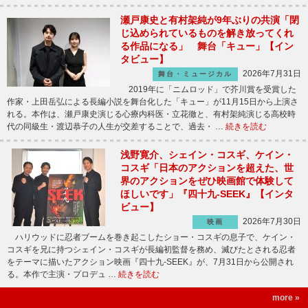
瀬戸康史と有村架純が9年ぶりの共演「閉
じ込められているものを解き放ってくれ
る作品になる」 舞台「キュー」【イン
タビュー】
2026年7月31日
舞台・ミュージカル
2019年に「ニムロッド」で芥川賞を受賞した
作家・上田岳弘による長編小説を舞台化した「キュー」が11月15日から上演さ
れる。本作は、瀬戸康史演じる心療内科医・立花徹と、有村架純演じる高校時
代の同級生・渡辺恭子の人生が交差することで、過去・ …
続きを読む
浅野寛介、シェイン・コスギ、ケイン・
コスギ「日本のアクションを超えた、世
界のアクションをぜひ映画館で体験して
ほしいです」『四十九-SEEK』【インタ
ビュー】
2026年7月30日
映画
ハリウッドに忍者ブームを巻き起こしたショー・コスギの息子で、ケイン・
コスギを兄に持つシェイン・コスギが長編初監督を務め、滅びたとされる忍者
をテーマに描いたアクション映画『四十九-SEEK』が、7月31日から公開され
る。本作で主演・プロデュ …
続きを読む
more »