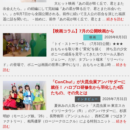
大ヒット映画『あの花が咲く丘で、君とまた
出会えたら。』の続編にして完結編『あの星が降る丘で、君とまた出会いた
い。』が8月7日から全国公開される。前作に続いて主人公の百合を演じた福原
遥に話を聞いた。 －始めに、前作『あの花が咲く丘で、君とま …
続きを読む
【映画コラム】7月の公開映画から
2026年8月3日
映画
「トイ・ストーリー5」（7月3日公開）★★★
おもちゃを取り巻く“変化”を描く 持ち主の少女
ボニーの成長を見守ってきたカウガール人形の
ジェシー。だが、タブレット端末「リリーパッ
ド」の登場で、ボニーは画面の世界に夢中になり、おもちゃと遊ぶ時 …
続きを
読む
「ConChu!」が大昆虫展アンバサダーに
就任！ ハロプロ研修生から羽化した4匹
たちの、その先とは
2026年7月31日
インタビュー
夏休みの人気イベント「大昆虫展 in 東京スカ
イツリータウン（R）」のアンバサダーに、杉原
明紗（モーニング娘。’26）、長野桃羽（アンジュルム）、西村乙輝（つばきフ
ァクトリー）、相馬優芽（ロージークロニクル）による特別ユニット …
続きを
読む