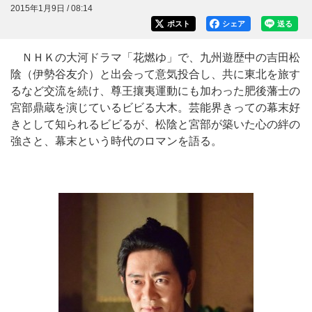
2015年1月9日 / 08:14
ポスト
シェア
送る
ＮＨＫの大河ドラマ「花燃ゆ」で、九州遊歴中の吉田松
陰（伊勢谷友介）と出会って意気投合し、共に東北を旅す
るなど交流を続け、尊王攘夷運動にも加わった肥後藩士の
宮部鼎蔵を演じているビビる大木。芸能界きっての幕末好
きとして知られるビビるが、松陰と宮部が築いた心の絆の
強さと、幕末という時代のロマンを語る。