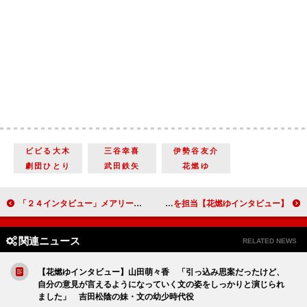
ビビる大木
三谷幸喜
伊勢谷友介
劇団ひとり
武田鉄矢
花燃ゆ
「２４インタビュー」メアリー＝リン・ライスカブ「演技中は自分でも興奮しているし、アドレナリンがふつふつと湧いてくる感じです」 「２４－ＴＷＥＮＴＹ ＦＯＵＲ－」最新作でもジャック・バウアーの相棒として活躍するクロエ・オブライエン役
【花燃ゆインタビュー】池田秀一 「宇宙世紀だけじゃなくて地球にもちゃんと歴史がある」 大河ドラマのナレーションを担当
関連ニュース
RELATED NEWS
【花燃ゆインタビュー】山田萌々香 「引っ込み思案だったけど、
自分の意見が言えるようになっていく文の姿をしっかりと演じられ
ました」 吉田松陰の妹・文の幼少時代役