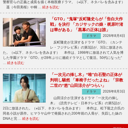
警察官らの正義と成長を描く本格医療ドラマ。（※以下、ネタバレを含みます）
遥（今田美桜）や桐 …
続きを読む
「GTO」“鬼塚”反町隆史らが「告白大作
戦」を決行 「カジサックの娘・梶原叶渚
は華がある」「黒幕の正体は誰」
2026年8月4日
ドラマ
反町隆史が主演するドラマ「GTO」（カンテ
レ・フジテレビ系）の第3話が、3日に放送され
た。（※以下、ネタバレを含みます） 本作は、1998年に放送されて人気を博
した学園ドラマ「GTO」が28年ぶりに連続ドラマとして復活。50代になった“
…
続きを読む
「一次元の挿し木」“唯”白石聖の正体が
判明し騒然 「車椅子だったよね」「宗教
二世の“悠”山田涼介がつらい」
2026年8月3日
ドラマ
山田涼介が主演するドラマ「一次元の挿し
木」（読売テレビ・日本テレビ系）の第5話が、
2日に放送された。（※以下、ネタバレを含みます） 本作は、松下龍之介氏の
同名小説が原作。ヒマラヤ山中で発掘された200年前の人骨が、失踪した妹の
DNAと完 …
続きを読む