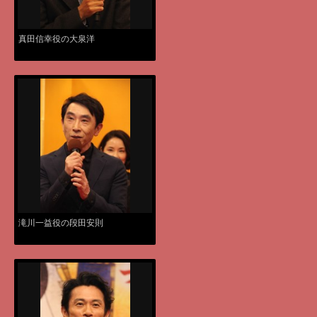
真田信幸役の大泉洋
滝川一益役の段田安則