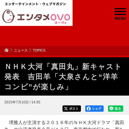
MENU
ニュース
TOPICS
ＮＨＫ大河「真田丸」新キャスト
発表 吉田羊「大泉さんと“洋羊
コンビ”が楽しみ」
2015年7月10日 / 14:35
ポスト
シェア
送る
堺雅人が主演する２０１６年のＮＨＫ大河ドラマ「真田