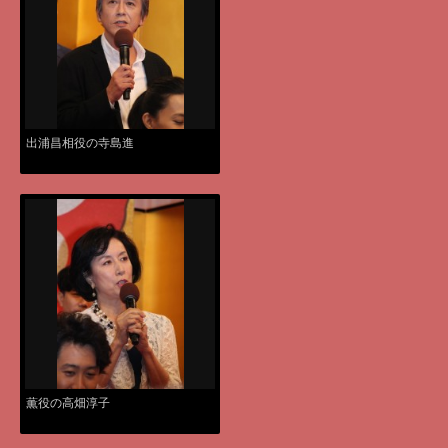
出浦昌相役の寺島進
薫役の高畑淳子