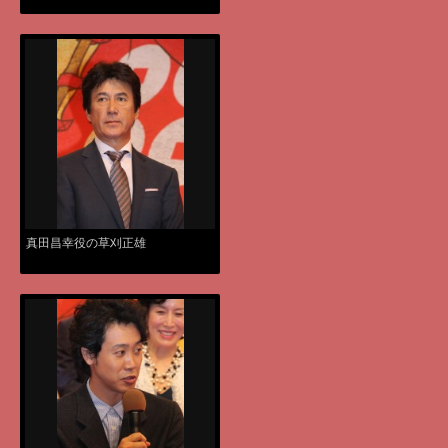
真田昌幸役の草刈正雄