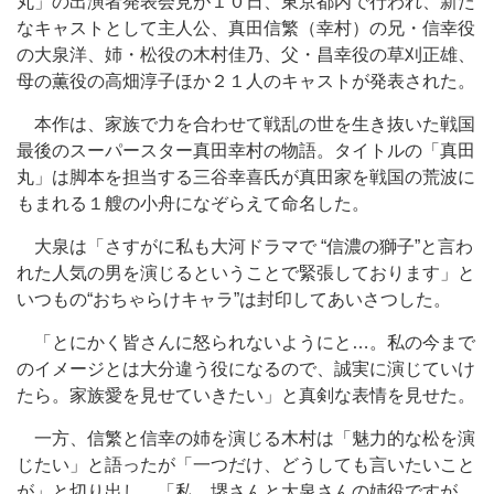
丸」の出演者発表会見が１０日、東京都内で行われ、新た
なキャストとして主人公、真田信繁（幸村）の兄・信幸役
の大泉洋、姉・松役の木村佳乃、父・昌幸役の草刈正雄、
母の薫役の高畑淳子ほか２１人のキャストが発表された。
本作は、家族で力を合わせて戦乱の世を生き抜いた戦国
最後のスーパースター真田幸村の物語。タイトルの「真田
丸」は脚本を担当する三谷幸喜氏が真田家を戦国の荒波に
もまれる１艘の小舟になぞらえて命名した。
大泉は「さすがに私も大河ドラマで “信濃の獅子”と言わ
れた人気の男を演じるということで緊張しております」と
いつもの“おちゃらけキャラ”は封印してあいさつした。
「とにかく皆さんに怒られないようにと…。私の今まで
のイメージとは大分違う役になるので、誠実に演じていけ
たら。家族愛を見せていきたい」と真剣な表情を見せた。
一方、信繁と信幸の姉を演じる木村は「魅力的な松を演
じたい」と語ったが「一つだけ、どうしても言いたいこと
が」と切り出し、「私、堺さんと大泉さんの姉役ですが、