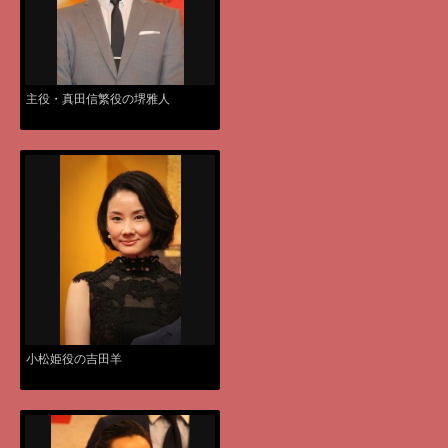
主役・真田信繁役の堺雅人
小松姫役の吉田羊