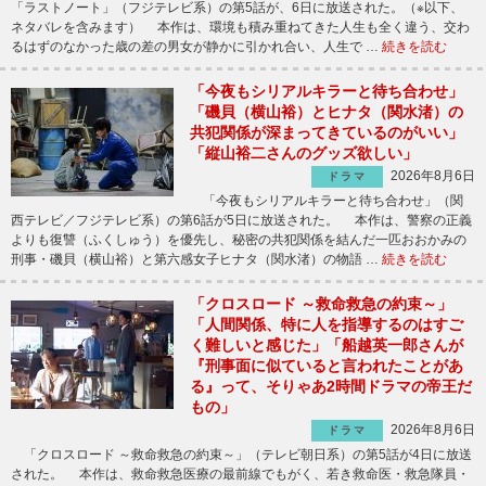
「ラストノート」（フジテレビ系）の第5話が、6日に放送された。（※以下、
ネタバレを含みます） 本作は、環境も積み重ねてきた人生も全く違う、交わ
るはずのなかった歳の差の男女が静かに引かれ合い、人生で …
続きを読む
「今夜もシリアルキラーと待ち合わせ」
「磯貝（横山裕）とヒナタ（関水渚）の
共犯関係が深まってきているのがいい」
「縦山裕二さんのグッズ欲しい」
2026年8月6日
ドラマ
「今夜もシリアルキラーと待ち合わせ」（関
西テレビ／フジテレビ系）の第6話が5日に放送された。 本作は、警察の正義
よりも復讐（ふくしゅう）を優先し、秘密の共犯関係を結んだ一匹おおかみの
刑事・磯貝（横山裕）と第六感女子ヒナタ（関水渚）の物語 …
続きを読む
「クロスロード ～救命救急の約束～」
「人間関係、特に人を指導するのはすご
く難しいと感じた」「船越英一郎さんが
『刑事面に似ていると言われたことがあ
る』って、そりゃあ2時間ドラマの帝王だ
もの」
2026年8月6日
ドラマ
「クロスロード ～救命救急の約束～」（テレビ朝日系）の第5話が4日に放送
された。 本作は、救命救急医療の最前線でもがく、若き救命医・救急隊員・