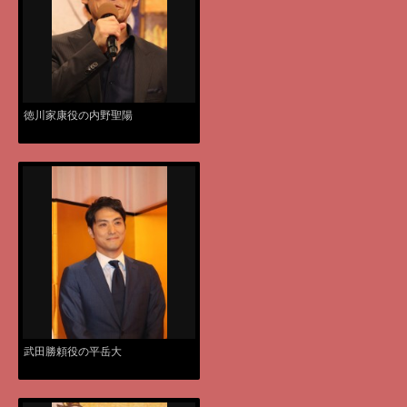
徳川家康役の内野聖陽
武田勝頼役の平岳大