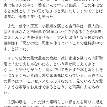
実は私３人の中で一番若いんです」と強調。「この年にな
ると女性としてその辺がちょっと気になりますので」とほ
ほ笑み、会場の笑いを誘った。
また、信幸の正室・小松姫を演じる吉田羊は「個人的に
は大泉洋さんと吉田羊で“洋羊コンビ”でできることが本当
に楽しみ」と声を弾ませると、大河初出演となる佐助役の
藤井隆も「忍びの役。忍術を使うということで猛特訓中で
す」と語った。
そして信繁の最大最強の宿敵・徳川家康を演じる内野聖
陽は「おまえじゃないだろ、という声が聞こえてきそ
う…」と語りながらも「読んでいて思わず台本を落としそ
うになるぐらい奇想天外な家康像になっている。三谷さん
の脚本はユーモアセンスたっぷりなので、見ている人が驚
くような家康をお見せできると思う」と言葉に力を込め
た。
主演の堺も「これだけの素晴らしい皆さんを周りに迎え