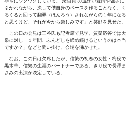
非常にワクワクしている。“乗組員”の温かい愛情や強さに
引かれながら、決して僕自身のペースを作ることなく、く
るくると回って翻弄（ほんろう）されながらの１年になる
と思うけど、それが今から楽しみです」と笑顔を見せた。
この日の会見は三谷氏も記者席で見学。質疑応答では大
泉に対し「１年間、ふんどしを締め続けるというのは本当
ですか？」などと問い掛け、会場を沸かせた。
なお、この日は欠席したが、信繁の初恋の女性・梅役で
黒木華、信繁の生涯のパートナーである、きり役で長澤ま
さみの出演が決定している。