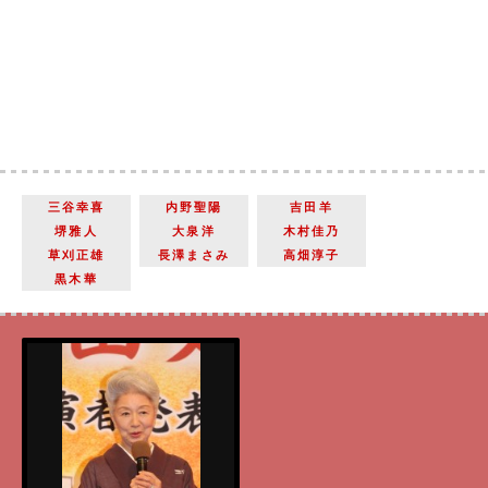
三谷幸喜
内野聖陽
吉田羊
堺雅人
大泉洋
木村佳乃
草刈正雄
長澤まさみ
高畑淳子
黒木華