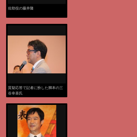
佐助役の藤井隆
質疑応答で記者に扮した脚本の三
谷幸喜氏