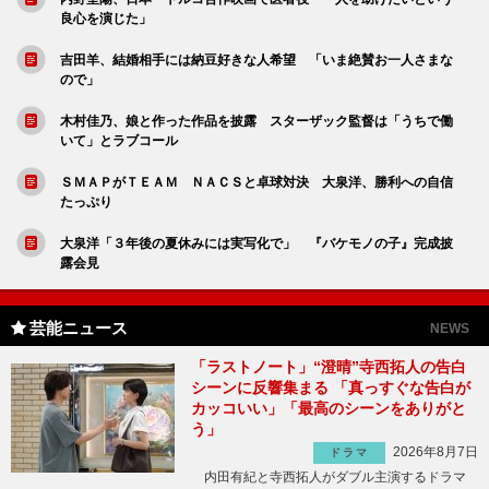
良心を演じた」
吉田羊、結婚相手には納豆好きな人希望 「いま絶賛お一人さまな
ので」
木村佳乃、娘と作った作品を披露 スターザック監督は「うちで働
いて」とラブコール
ＳＭＡＰがＴＥＡＭ ＮＡＣＳと卓球対決 大泉洋、勝利への自信
たっぷり
大泉洋「３年後の夏休みには実写化で」 『バケモノの子』完成披
露会見
芸能ニュース
NEWS
「ラストノート」“澄晴”寺西拓人の告白
シーンに反響集まる 「真っすぐな告白が
カッコいい」「最高のシーンをありがと
う」
2026年8月7日
ドラマ
内田有紀と寺西拓人がダブル主演するドラマ