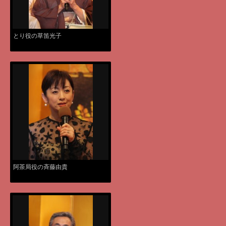
とり役の草笛光子
阿茶局役の斉藤由貴