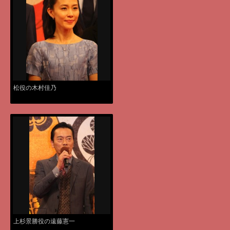
松役の木村佳乃
上杉景勝役の遠藤憲一