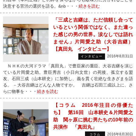
決意する苦渋の選択を語る。&nb・・・
続きを読む
「三成と吉継は、ただ信頼し合って
いるという関係ではなく、また違っ
た感じの男の世界。涙なしでは語れ
ません」片岡愛之助（大谷吉継）
【真田丸 インタビュー】
2016年8月31日
インタビュー
ＮＨＫの大河ドラマ「真田丸」で豊臣家の重臣、大谷吉継を演じ
ている片岡愛之助。豊臣秀吉（小日向文世）の死後、孤立する盟
友、石田三成（山本耕史）に加勢し、義を貫く壮絶な生きざまを語
る。 －大谷吉継はどんな人物ですか。 吉継は石田三成以上に、さ
らに物事を・・・
続きを読む
【コラム 2016年注目の俳優た
ち】 第16回 山本耕史＆片岡愛之
助 関ヶ原に挑む男たちの10年前の
共演作 「真田丸」
2016年8月30日
コラム