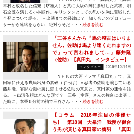
幸村と改名した信繁（堺雅人）と共に大坂の陣に参戦した武将、明
石全登を演じる小林顕作。キリシタンとしての思いを胸に奮戦した
全登について語る。 －出演までの経緯は？ 知り合いのプロデュー
サーから連絡をもらい、絶対うそだ・・・
続きを読む
「三谷さんから『馬の稽古はいりま
せん。佐助は馬より速く走れますの
で』って言われまして…」藤井隆
（佐助）【真田丸 インタビュー】
2016年10月4日
インタビュー
ＮＨＫの大河ドラマ「真田丸」で、真
田家に仕える農民出身の素破（すっぱ）＝忍者の佐助を演じている
藤井隆。寡黙な顔の裏に潜ませる佐助の真意と、真田家の運命を語
る。 －出演依頼はどんな形で？ 三谷（幸喜）さんの舞台に出演し
た時に、本番５分前の袖で三谷さん・・・
続きを読む
【コラム 2016年注目の俳優た
ち】 第18回 大泉洋 我慢が似合
う男が演じる真田家の嫡男 「真田