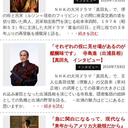
2016年7月10日
インタビュー
ＮＨＫの大河ドラマ「真田丸」で、堺
の街と呂宋（ルソン＝現在のフィリピン）との間に南蛮交易の道を
切り開いた商人、呂宋助左衛門を演じる松本幸四郎。１９７８（昭
和５３）年に主演した大河ドラマ「黄金の日日」と同じ役での３８
年ぶりの再登板を感慨深く語る。 ・・・
続きを読む
「それぞれの役に見せ場があるのが
醍醐味です」 寺島進（出浦昌相）
【真田丸 インタビュー】
2016年7月8日
インタビュー
ＮＨＫの大河ドラマ「真田丸」で、主
人公真田信繁（堺雅人）の父昌幸（草刈
正雄）の武将としての器量の大きさにほ
れ込み家臣となった出浦昌相を演じている寺島進。隠密集団の総帥
としての気概と出浦の野望を語る。 －出浦の魅力はどこにあると
思いますか。 ・・・
続きを読む
「急に関白になるって、現代なら
『来年からアメリカ大統領だから』