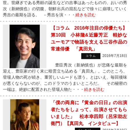
世。世継ぎである秀頼の誕生などの吉事はあったものの、おいの秀
次（新納慎也）の切腹、朝鮮出兵の混乱などで徐々に崩壊していく
秀吉の最期を語る。 －秀吉を演・・・
続きを読む
【コラム 2016年注目の俳優たち】
第10回 小林隆&近藤芳正 軽妙な
ユーモアで物語を支える三谷作品の
常連俳優 「真田丸」
2016年7月18日
コラム
豊臣秀次（新納慎也）が悲痛な最期を
迎え、豊臣家の行く末に暗雲立ち込める「真田丸」。このところ、
登場人物の死が続き、重苦しいムードも漂う。とはいえ、毎回後味
が悪くならないのが、このドラマのうまいところだ。 その秘密の
一端は、絶妙に配置された登場人物た・・・
続きを読む
「僕の両肩に『黄金の日日』の出演
者たちをしょって、出演させてもら
いました」 松本幸四郎（呂宋助左
衛門）【真田丸 インタビュー】