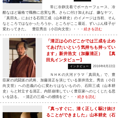
常に冷静沈着でポーカーフェース、冷
酷なほど厳格で職務に忠実な男。さらに付け加えれば、嫌なヤツ。
「真田丸」における石田三成（山本耕史）のイメージは当初、そん
なところではなかったろうか。ところがここ最近、ずいぶん様子が
変わってきた。 豊臣秀吉（小日向文世）・・・
続きを読む
「清正は心のどこかでは三成を止め
てあげたいという気持ちも持ってい
ます」新井浩文（加藤清正） 【真
田丸インタビュー】
2016年8月22日
インタビュー
ＮＨＫの大河ドラマ「真田丸」で、豊
臣家の武闘派の武将、加藤清正を演じている新井浩文。秀吉（小日
向文世）への忠義の心に変わりはないものの、石田三成（山本耕
史）らと対立する清正。内部崩壊していく豊臣家へのじくじたる思
いを語る。 －清正の三成への感情をど・・・
続きを読む
「真っすぐに、清く正しく駆け抜け
ることができました」山本耕史（石