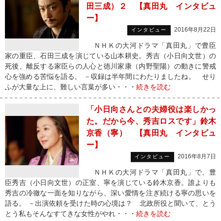
田三成）２ 【真田丸 インタビュ
ー】
2016年8月22日
インタビュー
ＮＨＫの大河ドラマ「真田丸」で豊臣
家の重臣、石田三成を演じている山本耕史。秀吉（小日向文世）の
死後、離反する家臣らの人心と徳川家康（内野聖陽）の動きに警戒
心を強める苦悩を語る。 －収録は半年間にわたりましたね。 せり
ふが大量な上に、難しい言葉が多い・・・
続きを読む
「小日向さんとの夫婦役は楽しかっ
た。だから今、秀吉ロスです」鈴木
京香（寧） 【真田丸 インタビュ
ー】
2016年8月7日
インタビュー
ＮＨＫの大河ドラマ「真田丸」で、豊
臣秀吉（小日向文世）の正室、寧を演じている鈴木京香。誰よりも
秀吉の冷徹な一面を知りながら、深い愛情を注ぎ続ける寧の思いを
語る。 －出演依頼を受けた時の心境は？ 北政所役と聞いて、とう
とう私もそんなすてきな女性がやれ・・・
続きを読む