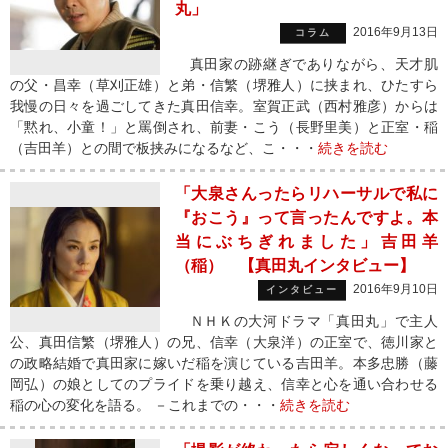
丸」
2016年9月13日
コラム
真田家の跡継ぎでありながら、天才肌
の父・昌幸（草刈正雄）と弟・信繁（堺雅人）に挟まれ、ひたすら
我慢の日々を過ごしてきた真田信幸。室賀正武（西村雅彦）からは
「黙れ、小童！」と罵倒され、前妻・こう（長野里美）と正室・稲
（吉田羊）との間で板挟みになるなど、こ・・・
続きを読む
「大泉さんったらリハーサルで私に
『おこう』って言ったんですよ。本
当にぶちぎれました」吉田羊
（稲） 【真田丸インタビュー】
2016年9月10日
インタビュー
ＮＨＫの大河ドラマ「真田丸」で主人
公、真田信繁（堺雅人）の兄、信幸（大泉洋）の正室で、徳川家と
の政略結婚で真田家に嫁いだ稲を演じている吉田羊。本多忠勝（藤
岡弘）の娘としてのプライドを乗り越え、信幸と心を通い合わせる
稲の心の変化を語る。 －これまでの・・・
続きを読む