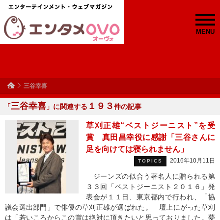
MENU
三谷幸喜
三谷幸喜
１９３
「
」に関連する
件の記事
草刈正雄“ベストジーニスト”を受
賞 真田昌幸役に感謝「三谷さんに
足を向けては寝られません」
2016年10月11日
TOPICS
ジーンズの似合う著名人に贈られる第
３３回「ベストジーニスト２０１６」発
表会が１１日、東京都内で行われ、「協
議会選出部門」で俳優の草刈正雄が選ばれた。 壇上にがった草刈
は「若いころからこの賞は絶対に頂きたいと思っておりました。夢