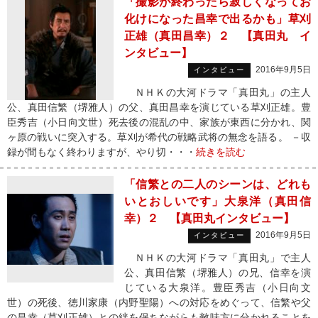
「撮影が終わったら寂しくなってお
化けになった昌幸で出るかも」草刈
正雄（真田昌幸）２ 【真田丸 イ
ンタビュー】
2016年9月5日
インタビュー
ＮＨＫの大河ドラマ「真田丸」の主人
公、真田信繁（堺雅人）の父、真田昌幸を演じている草刈正雄。豊
臣秀吉（小日向文世）死去後の混乱の中、家族が東西に分かれ、関
ヶ原の戦いに突入する。草刈が希代の戦略武将の無念を語る。 －収
録が間もなく終わりますが、やり切・・・
続きを読む
「信繁との二人のシーンは、どれも
いとおしいです」大泉洋（真田信
幸）２ 【真田丸インタビュー】
2016年9月5日
インタビュー
ＮＨＫの大河ドラマ「真田丸」で主人
公、真田信繁（堺雅人）の兄、信幸を演
じている大泉洋。豊臣秀吉（小日向文
世）の死後、徳川家康（内野聖陽）への対応をめぐって、信繁や父
の昌幸（草刈正雄）との絆を保ちながらも敵味方に分かれることを