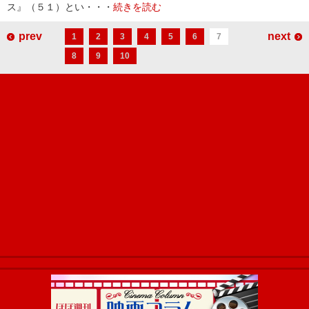
ス』（５１）とい・・・
続きを読む
prev
next
1
2
3
4
5
6
7
8
9
10