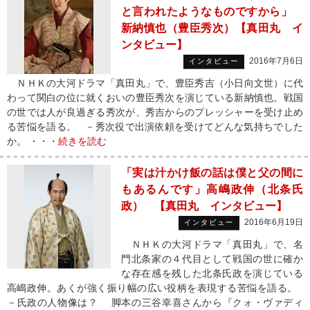
と言われたようなものですから」
新納慎也（豊臣秀次）【真田丸 イ
ンタビュー】
2016年7月6日
インタビュー
ＮＨＫの大河ドラマ「真田丸」で、豊臣秀吉（小日向文世）に代
わって関白の位に就くおいの豊臣秀次を演じている新納慎也。戦国
の世では人が良過ぎる秀次が、秀吉からのプレッシャーを受け止め
る苦悩を語る。 －秀次役で出演依頼を受けてどんな気持ちでした
か。 ・・・
続きを読む
「実は汁かけ飯の話は僕と父の間に
もあるんです」高嶋政伸（北条氏
政） 【真田丸 インタビュー】
2016年6月19日
インタビュー
ＮＨＫの大河ドラマ「真田丸」で、名
門北条家の４代目として戦国の世に確か
な存在感を残した北条氏政を演じている
高嶋政伸。あくが強く振り幅の広い役柄を表現する苦悩を語る。
－氏政の人物像は？ 脚本の三谷幸喜さんから『クォ・ヴァディ