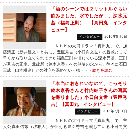
「酒のシーンでは２リットルぐらい
飲みました。水でしたが…」深水元
基（福島正則） 【真田丸 インタ
ビュー】
2016年8月5日
インタビュー
ＮＨＫの大河ドラマ「真田丸」で、加
藤清正（新井浩文）と共に、豊臣秀吉（小日向文世）の親戚として
早くから取り立てられてきた福島正則を演じている深水元基。正則
が秀吉の正室、北政所（鈴木京香）への尊敬の念から、徐々に石田
三成（山本耕史）との対立を深めていく様・・・
続きを読む
「本当におきれいなので、こっそり
鈴木京香さんと竹内結子さんの写真
を撮りました」小日向文世（豊臣秀
吉）【真田丸 インタビュー】
2016年7月31日
インタビュー
ＮＨＫの大河ドラマ「真田丸」で、主
人公真田信繁（堺雅人）が仕える豊臣秀吉を演じている小日向文