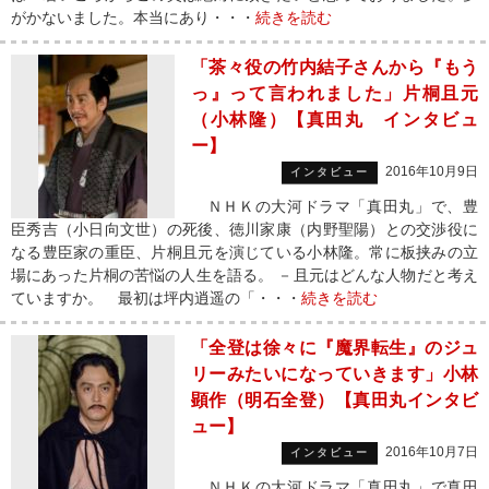
がかないました。本当にあり・・・
続きを読む
「茶々役の竹内結子さんから『もう
っ』って言われました」片桐且元
（小林隆）【真田丸 インタビュ
ー】
2016年10月9日
インタビュー
ＮＨＫの大河ドラマ「真田丸」で、豊
臣秀吉（小日向文世）の死後、徳川家康（内野聖陽）との交渉役に
なる豊臣家の重臣、片桐且元を演じている小林隆。常に板挟みの立
場にあった片桐の苦悩の人生を語る。 －且元はどんな人物だと考え
ていますか。 最初は坪内逍遥の「・・・
続きを読む
「全登は徐々に『魔界転生』のジュ
リーみたいになっていきます」小林
顕作（明石全登）【真田丸インタビ
ュー】
2016年10月7日
インタビュー
ＮＨＫの大河ドラマ「真田丸」で真田