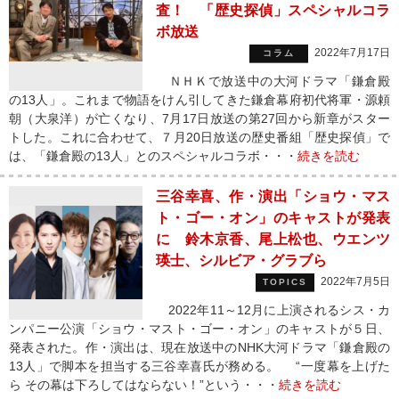
査！ 「歴史探偵」スペシャルコラ
ボ放送
2022年7月17日
コラム
ＮＨＫで放送中の大河ドラマ「鎌倉殿
の13人」。これまで物語をけん引してきた鎌倉幕府初代将軍・源頼
朝（大泉洋）が亡くなり、7月17日放送の第27回から新章がスター
トした。これに合わせて、７月20日放送の歴史番組「歴史探偵」で
は、「鎌倉殿の13人」とのスペシャルコラボ・・・
続きを読む
三谷幸喜、作・演出「ショウ・マス
ト・ゴー・オン」のキャストが発表
に 鈴木京香、尾上松也、ウエンツ
瑛士、シルビア・グラブら
2022年7月5日
TOPICS
2022年11～12月に上演されるシス・カ
ンパニー公演「ショウ・マスト・ゴー・オン」のキャストが５日、
発表された。作・演出は、現在放送中のNHK大河ドラマ「鎌倉殿の
13人」で脚本を担当する三谷幸喜氏が務める。 “一度幕を上げた
ら その幕は下ろしてはならない！”という・・・
続きを読む