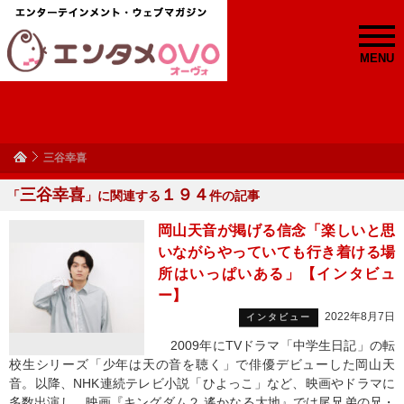
MENU
三谷幸喜
三谷幸喜
１９４
「
」に関連する
件の記事
岡山天音が掲げる信念「楽しいと思
いながらやっていても行き着ける場
所はいっぱいある」【インタビュ
ー】
2022年8月7日
インタビュー
2009年にTVドラマ「中学生日記」の転
校生シリーズ「少年は天の音を聴く」で俳優デビューした岡山天
音。以降、NHK連続テレビ小説「ひよっこ」など、映画やドラマに
多数出演し、映画『キングダム２ 遙かなる大地』では尾兄弟の兄・