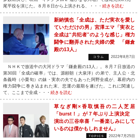
尾平役を演じた。８月８日から上演される、・・・
続きを読む
新納慎也「全成は、ただ実衣を愛し
ていただけの男」宮澤エマ「実衣と
全成は“共犯者”のような感じ」権力
闘争に翻弄された夫婦の愛 「鎌倉
殿の13人」
2022年8月7日
コラム
ＮＨＫで放送中の大河ドラマ「鎌倉殿の13人」。８月７日放送の
第30回「全成の確率」では、源頼朝（大泉洋）の弟で、主人公・北
条義時（小栗旬）の妹・実衣の夫でもあった阿野全成が、幕府内の
権力闘争に巻き込まれた末、悲運の最期を遂げた。これに関連し
て、ここまで全成・・・
続きを読む
草なぎ剛×香取慎吾の二人芝居
「burst！」が７年ぶり上演決定
演出の三谷幸喜「一番楽しみにして
いるのは僕かもしれません」
2022年7月25日
TOPICS