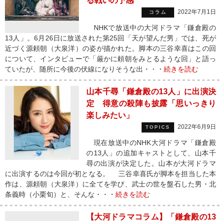
る戦いの予感
2022年7月1日
コラム
NHKで放送中の大河ドラマ「鎌倉殿の
13人」。6月26日に放送された第25回「天が望んだ男」では、死が
近づく源頼朝（大泉洋）の姿が描かれた。脚本の三谷幸喜はこの回
について、インタビューで「厳かに頼朝をみとるような回」と語っ
ていたが、随所に今後の伏線になりそうな出・・・
続きを読む
山本千尋「鎌倉殿の13人」に出演決
定 得意の殺陣も披露「思いっきり
楽しみたい」
2022年6月9日
TOPICS
現在放送中のNHK大河ドラマ「鎌倉殿
の13人」の追加キャストとして、山本千
尋の出演が決定した。山本が大河ドラマ
に出演するのは今回が初となる。 三谷幸喜氏が脚本を担当した本
作は、源頼朝（大泉洋）に全てを学び、武士の世を盤石した男・北
条義時（小栗旬）と、そんな・・・
続きを読む
【大河ドラマコラム】「鎌倉殿の13