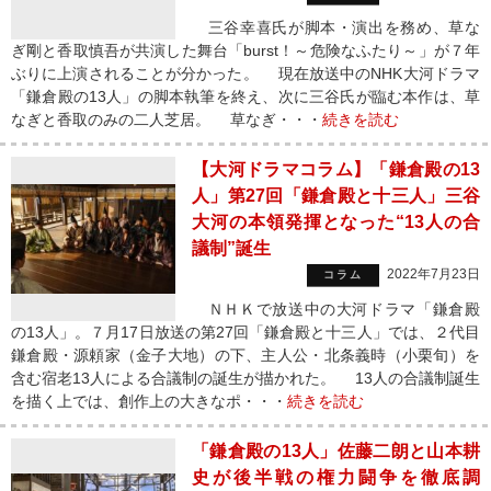
三谷幸喜氏が脚本・演出を務め、草な
ぎ剛と香取慎吾が共演した舞台「burst！～危険なふたり～」が７年
ぶりに上演されることが分かった。 現在放送中のNHK大河ドラマ
「鎌倉殿の13人」の脚本執筆を終え、次に三谷氏が臨む本作は、草
なぎと香取のみの二人芝居。 草なぎ・・・
続きを読む
【大河ドラマコラム】「鎌倉殿の13
人」第27回「鎌倉殿と十三人」三谷
大河の本領発揮となった“13人の合
議制”誕生
2022年7月23日
コラム
ＮＨＫで放送中の大河ドラマ「鎌倉殿
の13人」。７月17日放送の第27回「鎌倉殿と十三人」では、２代目
鎌倉殿・源頼家（金子大地）の下、主人公・北条義時（小栗旬）を
含む宿老13人による合議制の誕生が描かれた。 13人の合議制誕生
を描く上では、創作上の大きなポ・・・
続きを読む
「鎌倉殿の13人」佐藤二朗と山本耕
史が後半戦の権力闘争を徹底調