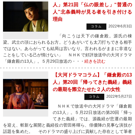
人」第21回「仏の眼差し」“普通の
人”北条義時が見る者を引き付ける
理由
2022年6月3日
コラム
「向こうは天下の鎌倉殿。源氏の棟
梁。武士の頂におられるお方。どうあがいても太刀打ちできる相手
ではない。あらがっても結局は言いなり。言われるがままに非道な
ことをしている己が情けない」 ＮＨＫで好評放送中の大河ドラマ
「鎌倉殿の13人」。５月29日放送の・・・
続きを読む
【大河ドラマコラム】「鎌倉殿の13
人」第20回「帰ってきた義経」義経
の最期を際立たせた２人の女性
2022年5月27日
コラム
ＮＨＫで放送中の大河ドラマ「鎌倉殿
の13人」。５月22日放送の第20回「帰っ
てきた義経」では、源義経が悲運の最期
を迎え、斬新な展開と義経役の菅田将暉ら、俳優陣の見事な演技が
話題を集めた。 そのドラマの盛り上げに貢献した存在として筆者