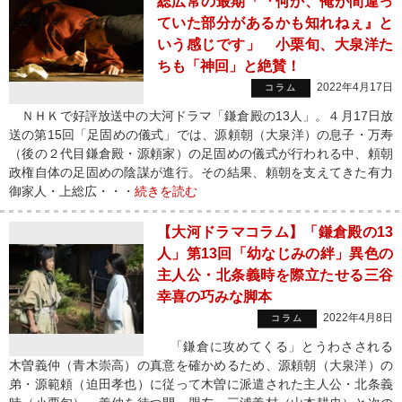
総広常の最期「『何か、俺が間違っ
ていた部分があるかも知れねぇ』と
いう感じです」 小栗旬、大泉洋た
ちも「神回」と絶賛！
2022年4月17日
コラム
ＮＨＫで好評放送中の大河ドラマ「鎌倉殿の13人」。４月17日放
送の第15回「足固めの儀式」では、源頼朝（大泉洋）の息子・万寿
（後の２代目鎌倉殿・源頼家）の足固めの儀式が行われる中、頼朝
政権自体の足固めの陰謀が進行。その結果、頼朝を支えてきた有力
御家人・上総広・・・
続きを読む
【大河ドラマコラム】「鎌倉殿の13
人」第13回「幼なじみの絆」異色の
主人公・北条義時を際立たせる三谷
幸喜の巧みな脚本
2022年4月8日
コラム
「鎌倉に攻めてくる」とうわさされる
木曽義仲（青木崇高）の真意を確かめるため、源頼朝（大泉洋）の
弟・源範頼（迫田孝也）に従って木曽に派遣された主人公・北条義