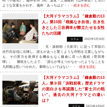
時（小栗旬）。義仲を待つ間、盟友・三浦義村（山本耕史）と次の
ような言葉をかわす。 義村「あっちはど・・・
続きを読む
【大河ドラマコラム】「鎌倉殿の13
人」第10回「根拠なき自信」生き生
きとした三谷脚本が際立たせる女性
たちの活躍
2022年3月16日
コラム
兄・源頼朝（大泉洋）に従って常陸の
佐竹氏征伐に出陣し、誰もがあっと驚くような作戦を立案しながら
も、その実力を発揮する機会もなく鎌倉に戻った義経（菅田将
暉）。 膝枕をした上で、「誰もが考えつかなかったようなことを
九郎殿は思いつかれた。素晴らしいではない・・・
続きを読む
【大河ドラマコラム】「鎌倉殿の13
人」第９回「決戦前夜」歴史ドラマ
の面白さを再認識した“富士川の戦
い”。過去の大河ドラマとの違い
は？
2022年3月8日
コラム