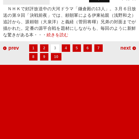
ＮＨＫで好評放送中の大河ドラマ「鎌倉殿の13人」。３月６日放
送の第９回「決戦前夜」では、頼朝軍による伊東祐親（浅野和之）
追討から、源頼朝（大泉洋）と義経（菅田将暉）兄弟の対面までが
描かれた。定番の源平合戦を題材にしながらも、毎回のように新鮮
な驚きがある本・・・
続きを読む
prev
next
1
2
3
4
5
6
7
8
9
10