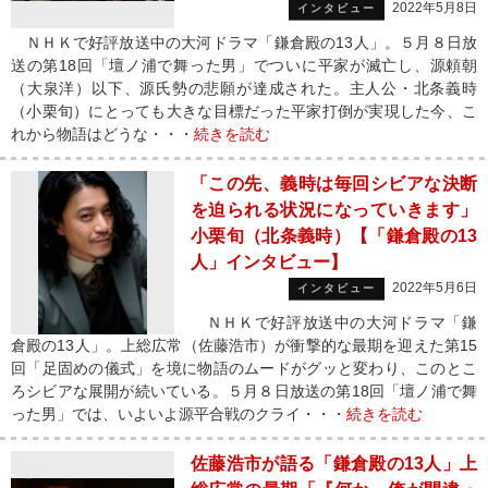
2022年5月8日
インタビュー
ＮＨＫで好評放送中の大河ドラマ「鎌倉殿の13人」。５月８日放
送の第18回「壇ノ浦で舞った男」でついに平家が滅亡し、源頼朝
（大泉洋）以下、源氏勢の悲願が達成された。主人公・北条義時
（小栗旬）にとっても大きな目標だった平家打倒が実現した今、こ
れから物語はどうな・・・
続きを読む
「この先、義時は毎回シビアな決断
を迫られる状況になっていきます」
小栗旬（北条義時）【「鎌倉殿の13
人」インタビュー】
2022年5月6日
インタビュー
ＮＨＫで好評放送中の大河ドラマ「鎌
倉殿の13人」。上総広常（佐藤浩市）が衝撃的な最期を迎えた第15
回「足固めの儀式」を境に物語のムードがグッと変わり、このとこ
ろシビアな展開が続いている。５月８日放送の第18回「壇ノ浦で舞
った男」では、いよいよ源平合戦のクライ・・・
続きを読む
佐藤浩市が語る「鎌倉殿の13人」上