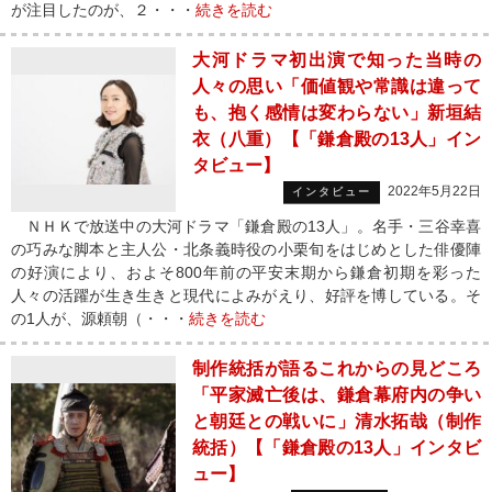
が注目したのが、２・・・
続きを読む
大河ドラマ初出演で知った当時の
人々の思い「価値観や常識は違って
も、抱く感情は変わらない」新垣結
衣（八重）【「鎌倉殿の13人」イン
タビュー】
2022年5月22日
インタビュー
ＮＨＫで放送中の大河ドラマ「鎌倉殿の13人」。名手・三谷幸喜
の巧みな脚本と主人公・北条義時役の小栗旬をはじめとした俳優陣
の好演により、およそ800年前の平安末期から鎌倉初期を彩った
人々の活躍が生き生きと現代によみがえり、好評を博している。そ
の1人が、源頼朝（・・・
続きを読む
制作統括が語るこれからの見どころ
「平家滅亡後は、鎌倉幕府内の争い
と朝廷との戦いに」清水拓哉（制作
統括）【「鎌倉殿の13人」インタビ
ュー】