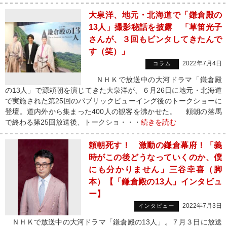
大泉洋、地元・北海道で「鎌倉殿の
13人」撮影秘話を披露 「草笛光子
さんが、３回もビンタしてきたんで
す（笑）」
2022年7月4日
コラム
ＮＨＫで放送中の大河ドラマ「鎌倉殿
の13人」で源頼朝を演じてきた大泉洋が、６月26日に地元・北海道
で実施された第25回のパブリックビューイング後のトークショーに
登壇。道内外から集まった400人の観客を沸かせた。 頼朝の落馬
で終わる第25回放送後、トークショ・・・
続きを読む
頼朝死す！ 激動の鎌倉幕府！「義
時がこの後どうなっていくのか、僕
にも分かりません」三谷幸喜（脚
本）【「鎌倉殿の13人」インタビュ
ー】
2022年7月3日
インタビュー
ＮＨＫで放送中の大河ドラマ「鎌倉殿の13人」。７月３日に放送