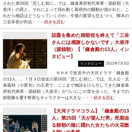
された第26回「悲しむ前に」では、鎌倉幕府初代将軍・源頼朝（大
泉洋）の死と、それによって揺れ動く幕府内の騒動が描かれた。こ
れから物語はどうなっていくのか。今後の展望も交えつつ、脚本の
三谷幸喜が作品・・・
続きを読む
話題を集めた頼朝役を終えて「三谷
さんには感謝しかないです」大泉洋
（源頼朝）【「鎌倉殿の13人」イン
タビュー】
2022年7月3日
インタビュー
ＮＨＫで放送中の大河ドラマ「鎌倉殿
の13人」。７月３日放送の第26回「悲しむ前に」では、主人公・北
条義時（小栗旬）の主君で、ここまで物語をけん引してきた鎌倉幕
府初代将軍・源頼朝（大泉洋）がついにこの世を去った。今までの
頼朝像を覆す斬新なキャラクターは大きな・・・
続きを読む
【大河ドラマコラム】「鎌倉殿の13
人」第25回「天が望んだ男」死期迫
る頼朝の陰に隠れた女たちの火花散