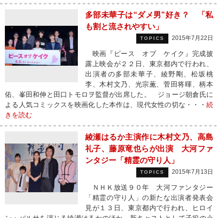
多部未華子は“ダメ男”好き？ 「私
も割と流されやすい」
2015年7月22日
TOPICS
映画『ピース オブ ケイク』完成披
露上映会が２２日、東京都内で行われ、
出演者の多部未華子、綾野剛、松坂桃
李、木村文乃、光宗薫、菅田将暉、柄本
佑、峯田和伸と田口トモロヲ監督が出席した。 ジョージ朝倉氏に
よる人気コミックスを映画化した本作は、現代女性の切な・・・
続
きを読む
綾瀬はるか主演作に木村文乃、高島
礼子、藤原竜也らが出演 大河ファ
ンタジー「精霊の守り人」
2015年7月13日
TOPICS
ＮＨＫ放送９０年 大河ファンタジー
「精霊の守り人」の新たな出演者発表会
見が１３日、東京都内で行われ、ヒロイ