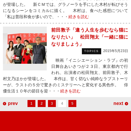
が登場した。 新ＣＭでは、グラノーラを手にした木村が転びそう
になるシーンをコミカルに描く。 木村は、食べた感想について
「私は普段和食が多いので、・・・
続きを読む
前田敦子「違う人生を歩むなら猫に
なりたい」 松田翔太「一緒に猫に
なりましょう」
2015年5月23日
TOPICS
映画『イニシエーション・ラブ』の初
日舞台あいさつが２３日、東京都内で行
われ、出演者の松田翔太、前田敦子、木
村文乃ほかが登場した。 本作は、甘く切ない純粋なラブストーリ
ーが、ラストの５分で驚きのミステリーへと変化する異色作。 俳
優生活１０年の節目を迎・・・
続きを読む
prev
next
1
2
3
4
5