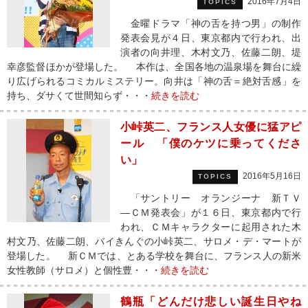
2016年7月4日
TOPICS
金曜ドラマ「神の舌を持つ男」の制作
発表会見が４日、東京都内で行われ、出
演者の向井理、木村文乃、佐藤二朗、堤
幸彦監督ほかが登場した。 本作は、全国各地の温泉場を舞台に繰
り広げられるコミカルミステリー。向井は「神の舌＝絶対舌感」を
持ち、ダサくて世間知らず・・・
続きを読む
小峠英二、フランス人女優に猛アピ
ール 「僕のケツに乗ってくださ
い」
2016年5月16日
TOPICS
「サントリー オランジーナ 新ＴＶ
―ＣＭ発表会」が１６日、東京都内で行
われ、ＣＭキャラクターに起用された木
村文乃、佐藤二朗、バイきんぐの小峠英二、サロメ・デ・マートが
登場した。 新ＣＭでは、とある学校を舞台に、フランス人の新米
女性教師（サロメ）と個性豊・・・
続きを読む
鶴瓶「どんだけ悲しい誕生日やね