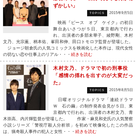
ずかしい」
2015年9月5日
TOPICS
映画『ピース オブ ケイク』の初日
舞台あいさつが５日、東京都内で行わ
れ、出演者の多部未華子、綾野剛、木村
文乃、光宗薫、柄本佑、峯田和伸、田口トモロヲ監督が登場した。
ジョージ朝倉氏の人気コミックスを映画化した本作は、現代女性
の切ない恋や仕事上のリアル・・・
続きを読む
木村文乃、ドラマで初の刑事役
「感情の揺れを出すのが大変だっ
た」
2015年8月5日
TOPICS
日曜オリジナルドラマ「連続ドラマ
Ｗ 石の繭」の制作発表会見が５日、東
京都内で行われ、出演者の木村文乃、青
木崇高、内片輝監督が登場した。 作家・麻見和史氏の人気警察
小説シリーズ「警視庁殺人分析班」を初めて映像化したこの作品
は、猟奇殺人事件の犯人と女性・・・
続きを読む