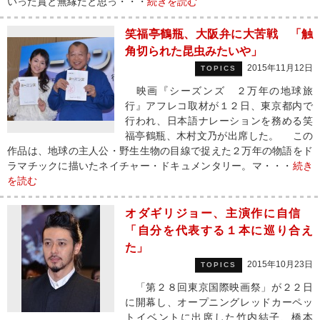
いった賞と無縁だと思っ・・・
続きを読む
笑福亭鶴瓶、大阪弁に大苦戦 「触
角切られた昆虫みたいや」
2015年11月12日
TOPICS
映画『シーズンズ ２万年の地球旅
行』アフレコ取材が１２日、東京都内で
行われ、日本語ナレーションを務める笑
福亭鶴瓶、木村文乃が出席した。 この
作品は、地球の主人公・野生生物の目線で捉えた２万年の物語をド
ラマチックに描いたネイチャー・ドキュメンタリー。マ・・・
続き
を読む
オダギリジョー、主演作に自信
「自分を代表する１本に巡り合え
た」
2015年10月23日
TOPICS
「第２８回東京国際映画祭」が２２日
に開幕し、オープニングレッドカーペッ
トイベントに出席した竹内結子、橋本