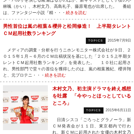
ン・バルサを演じる綾瀬はるかのほか、新キャストとして子役の小
林颯（かい）、木村文乃、高島礼子、藤原竜也が出席した。 番組
は、ファンタジー小説『精・・・
続きを読む
男性首位は嵐の相葉＆櫻井と松岡修造！ 上半期タレント
ＣＭ起用社数ランキング
2015年7月9日
TOPICS
メディアの調査・分析を行うニホンモニター株式会社が９日、２
０１５年１月～６月のＣＭ出稿状況を基にした「２０１５上半期タ
レントＣＭ起用社数ランキング」を発表した。 １０社に起用さ
れ、男性部門で堂々の首位を獲得したのは、嵐の相葉雅紀、櫻井翔
と、元プロテニ・・・
続きを読む
木村文乃、初主演ドラマを終え感想
を吐露 「今やっとほっとしている
ところ」
2015年6月11日
TOPICS
日清シスコ「ごろっとグラノーラ」新
ＣＭ発表会が１１日、東京都内で行わ
れ、新ＣＭに起用された女優の木村文乃