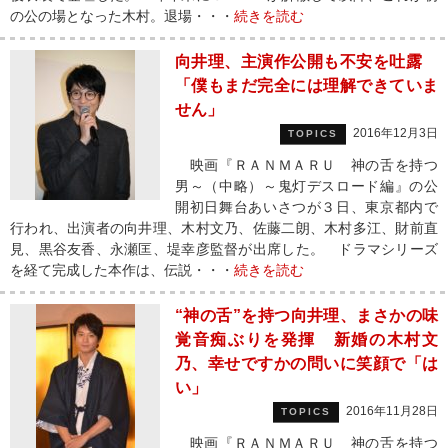
の公の場となった木村。退場・・・
続きを読む
向井理、主演作公開も不安を吐露
「僕もまだ完全には理解できていま
せん」
2016年12月3日
TOPICS
映画『ＲＡＮＭＡＲＵ 神の舌を持つ
男～（中略）～鬼灯デスロード編』の公
開初日舞台あいさつが３日、東京都内で
行われ、出演者の向井理、木村文乃、佐藤二朗、木村多江、財前直
見、黒谷友香、永瀬匡、堤幸彦監督が出席した。 ドラマシリーズ
を経て完成した本作は、伝説・・・
続きを読む
“神の舌”を持つ向井理、まさかの味
覚音痴ぶりを発揮 新婚の木村文
乃、幸せですかの問いに笑顔で「は
い」
2016年11月28日
TOPICS
映画『ＲＡＮＭＡＲＵ 神の舌を持つ