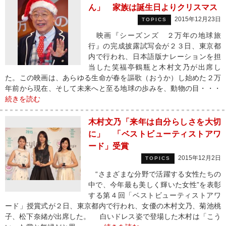
ん」 家族は誕生日よりクリスマス
2015年12月23日
TOPICS
映画『シーズンズ ２万年の地球旅
行』の完成披露試写会が２３日、東京都
内で行われ、日本語版ナレーションを担
当した笑福亭鶴瓶と木村文乃が出席し
た。この映画は、あらゆる生命が春を謳歌（おうか）し始めた２万
年前から現在、そして未来へと至る地球の歩みを、動物の目・・・
続きを読む
木村文乃「来年は自分らしさを大切
に」 「ベストビューティストアワ
ード」受賞
2015年12月2日
TOPICS
“さまざまな分野で活躍する女性たちの
中で、今年最も美しく輝いた女性”を表彰
する第４回「ベストビューティストアワ
ード」授賞式が２日、東京都内で行われ、女優の木村文乃、菊池桃
子、松下奈緒が出席した。 白いドレス姿で登場した木村は「こう