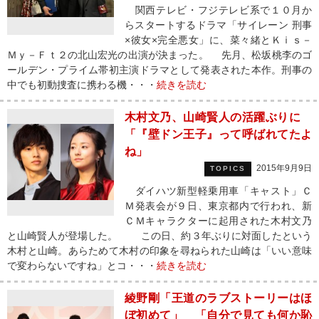
関西テレビ・フジテレビ系で１０月か
らスタートするドラマ「サイレーン 刑事
×彼女×完全悪女」に、菜々緒とＫｉｓ－
Ｍｙ－Ｆｔ２の北山宏光の出演が決まった。 先月、松坂桃李のゴ
ールデン・プライム帯初主演ドラマとして発表された本作。刑事の
中でも初動捜査に携わる機・・・
続きを読む
木村文乃、山崎賢人の活躍ぶりに
「『壁ドン王子』って呼ばれてたよ
ね」
2015年9月9日
TOPICS
ダイハツ新型軽乗用車「キャスト」Ｃ
Ｍ発表会が９日、東京都内で行われ、新
ＣＭキャラクターに起用された木村文乃
と山崎賢人が登場した。 この日、約３年ぶりに対面したという
木村と山崎。あらためて木村の印象を尋ねられた山崎は「いい意味
で変わらないですね」とコ・・・
続きを読む
綾野剛「王道のラブストーリーはほ
ぼ初めて」 「自分で見ても何か恥