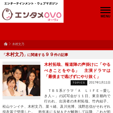
MENU
木村文乃
木村文乃
９９
「
」に関連する
件の記事
木村拓哉、報道陣の声掛けに「やる
べきことをやる」 主演ドラマは
「最後まで逃げずにやり抜く」
2017年1月11日
TOPICS
ＴＢＳ系ドラマ「Ａ ＬＩＦＥ～愛し
き人～」の試写会が１１日、東京都内で
行われ、出演者の木村拓哉、竹内結子、
松山ケンイチ、木村文乃、菜々緒、及川光博、浅野忠信がそれぞれ
役衣装で登壇した。 昨年末にＳＭＡＰが解散して以降、これが初