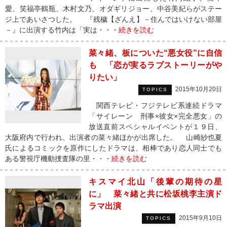
愛、笑福亭鶴瓶、木村文乃、オダギリジョー、中谷美紀らがステー
ジ上であいさつした。 『残穢【ざんえ】－住んではいけない部屋
－』に出演する竹内は「実は・・・
続きを読む
菜々緒、板についた“悪女役”に自信
も 「恋が実るラブストーリーがや
りたい」
2015年10月20日
TOPICS
関西テレビ・フジテレビ系連続ドラマ
「サイレーン 刑事×彼女×完全悪女」の
放送直前スペシャルイベントが１９日、
大阪府内で行われ、出演者の菜々緒ほかが出席した。 山崎紗也夏
氏によるコミックを原作にしたドラマは、相棒であり恋人同士でも
ある警視庁機動捜査隊の里・・・
続きを読む
キスマイ北山「後輩の期待の星
に」 菜々緒と共に松坂桃李主演ド
ラマ出演
2015年9月10日
TOPICS