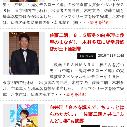
男～（中略）～鬼灯デスロード編』の公開直前大宴会イベントが２
８日、東京都内で行われ、出演者の向井理、木村文乃、佐藤二朗と
堤幸彦監督ほかが出席した。 ドラマシリーズを経て完成した本作
は、伝説の浴場従業員の孫・朝永蘭丸（向・・・
続きを読む
佐藤二朗、８．５頭身の向井理に羨
望のまなざし 木村多江に堤幸彦監
督が土下座謝罪
2016年11月15日
TOPICS
映画『ＲＡＮＭＡＲＵ 神の舌を持つ
男～（中略）～鬼灯デスロード編』の完
成披露スペシャルセレモニーが１５日、
東京都内で行われ、出演者の向井理、木村文乃、佐藤二朗、木村多
江、市原隼人と堤幸彦監督が出席した。 ドラマシリーズを経て完
成した本作は、伝説の浴場従・・・
続きを読む
向井理「台本を読んで、ちょっとは
らわたが…」 佐藤二朗と共に“ふ
んどし姿”も披露