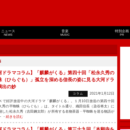
ニュース
音楽
特別企画
NEWS
MUSIC
PR
事
河ドラマコラム】「麒麟がくる」第四十回「松永久秀の
蛛（ひらぐも）」孤立を深める信長の姿に見る大河ドラ
演出の妙
2021年1月12日
コラム
で好評放送中の大河ドラマ「麒麟がくる」。１月10日放送の第四十回
久秀の平蜘蛛（ひらぐも）」は、タイトル通り、織田信長（染谷将太）に
翻した松永久秀（吉田鋼太郎）が所有する名物茶器・平蜘蛛を巡る物語が
・・
続きを読む
河ドラマコラム】「麒麟がくる」第三十九回「本願寺を