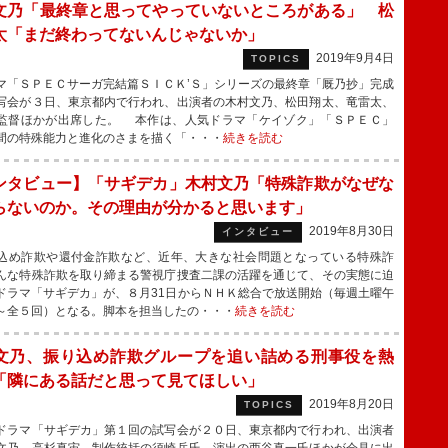
文乃「最終章と思ってやっていないところがある」 松
太「まだ終わってないんじゃないか」
2019年9月4日
TOPICS
「ＳＰＥＣサーガ完結篇ＳＩＣＫ’Ｓ」シリーズの最終章「厩乃抄」完成
写会が３日、東京都内で行われ、出演者の木村文乃、松田翔太、竜雷太、
監督ほかが出席した。 本作は、人気ドラマ「ケイゾク」「ＳＰＥＣ」
間の特殊能力と進化のさまを描く「・・・
続きを読む
ンタビュー】「サギデカ」木村文乃「特殊詐欺がなぜな
らないのか。その理由が分かると思います」
2019年8月30日
インタビュー
め詐欺や還付金詐欺など、近年、大きな社会問題となっている特殊詐
んな特殊詐欺を取り締まる警視庁捜査二課の活躍を通じて、その実態に迫
ドラマ「サギデカ」が、８月31日からＮＨＫ総合で放送開始（毎週土曜午
～全５回）となる。脚本を担当したの・・・
続きを読む
文乃、振り込め詐欺グループを追い詰める刑事役を熱
「隣にある話だと思って見てほしい」
2019年8月20日
TOPICS
ラマ「サギデカ」第１回の試写会が２０日、東京都内で行われ、出演者