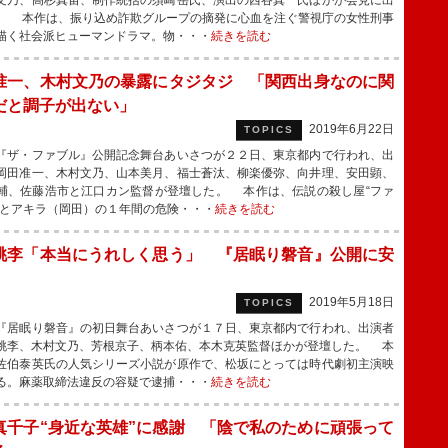
文乃、高杉真宙、制作統括の須崎岳氏、演出の西谷真一氏ほかが会見に出
。 本作は、振り込め詐欺グループの摘発に心血を注ぐ警視庁の女性刑事
描く社会派ヒューマンドラマ。物・・・
続きを読む
准一、木村文乃の暴露にタジタジ 「関西出身なのに関
だと調子が出ない」
2019年6月22日
TOPICS
ザ・ファブル』公開記念舞台あいさつが２２日、東京都内で行われ、出
岡田准一、木村文乃、山本美月、福士蒼汰、柳楽優弥、向井理、安田顕、
輔、佐藤浩市と江口カン監督が登壇した。 本作は、伝説の殺し屋“ファ
ことアキラ（岡田）の１年間の危険・・・
続きを読む
桃李「本当にうれしく思う」 『居眠り磐音』公開に安
2019年5月18日
TOPICS
居眠り磐音』の初日舞台あいさつが１７日、東京都内で行われ、出演者
桃李、木村文乃、芳根京子、柄本佑、本木克英監督ほかが登壇した。 本
佐伯泰英氏の人気シリーズ小説が原作で、松坂にとっては時代劇初主演映
る。麻薬取締法違反の容疑で逮捕・・・
続きを読む
真千子“身近な英雄”に感謝 「陰で私のために頑張って