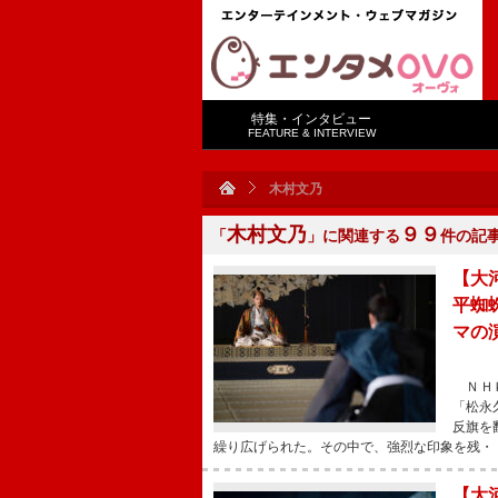
特集・インタビュー
FEATURE & INTERVIEW
木村文乃
木村文乃
９９
「
」に関連する
件の記
【大
平蜘
マの
ＮＨＫ
「松永
反旗を
繰り広げられた。その中で、強烈な印象を残・
【大