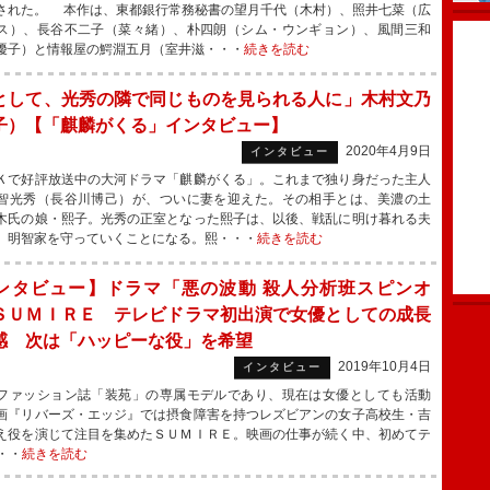
された。 本作は、東都銀行常務秘書の望月千代（木村）、照井七菜（広
ス）、長谷不二子（菜々緒）、朴四朗（シム・ウンギョン）、風間三和
優子）と情報屋の鰐淵五月（室井滋・・・
続きを読む
として、光秀の隣で同じものを見られる人に」木村文乃
子）【「麒麟がくる」インタビュー】
2020年4月9日
インタビュー
で好評放送中の大河ドラマ「麒麟がくる」。これまで独り身だった主人
智光秀（長谷川博己）が、ついに妻を迎えた。その相手とは、美濃の土
木氏の娘・熙子。光秀の正室となった熙子は、以後、戦乱に明け暮れる夫
、明智家を守っていくことになる。熙・・・
続きを読む
ンタビュー】ドラマ「悪の波動 殺人分析班スピンオ
ＳＵＭＩＲＥ テレビドラマ初出演で女優としての成長
感 次は「ハッピーな役」を希望
2019年10月4日
インタビュー
ァッション誌「装苑」の専属モデルであり、現在は女優としても活動
画『リバーズ・エッジ』では摂食障害を持つレズビアンの女子高校生・吉
え役を演じて注目を集めたＳＵＭＩＲＥ。映画の仕事が続く中、初めてテ
・・
続きを読む