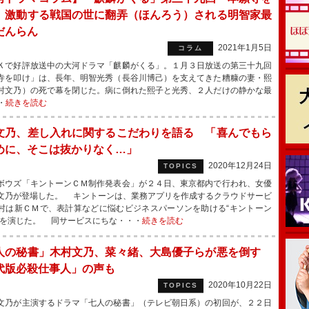
」激動する戦国の世に翻弄（ほんろう）される明智家最
だんらん
2021年1月5日
コラム
で好評放送中の大河ドラマ「麒麟がくる」。１月３日放送の第三十九回
寺を叩け」は、長年、明智光秀（長谷川博己）を支えてきた糟糠の妻・熙
村文乃）の死で幕を閉じた。病に倒れた熙子と光秀、２人だけの静かな最
・
続きを読む
文乃、差し入れに関するこだわりを語る 「喜んでもら
めに、そこは抜かりなく…」
2020年12月24日
TOPICS
ウズ「キントーンＣＭ制作発表会」が２４日、東京都内で行われ、女優
文乃が登場した。 キントーンは、業務アプリを作成するクラウドサービ
村は新ＣＭで、表計算などに悩むビジネスパーソンを助ける“キントーン
”を演じた。 同サービスにちな・・・
続きを読む
人の秘書」木村文乃、菜々緒、大島優子らが悪を倒す
代版必殺仕事人」の声も
2020年10月22日
TOPICS
乃が主演するドラマ「七人の秘書」（テレビ朝日系）の初回が、２２日