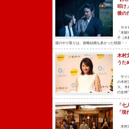
叩け
後の
ＮＨＫ
「本願
子（木
後のやり取りは、政略結婚も多かった戦国・・
木村
うた
サイボ
の木村
ス。木
の女神
「七
「現
木村文