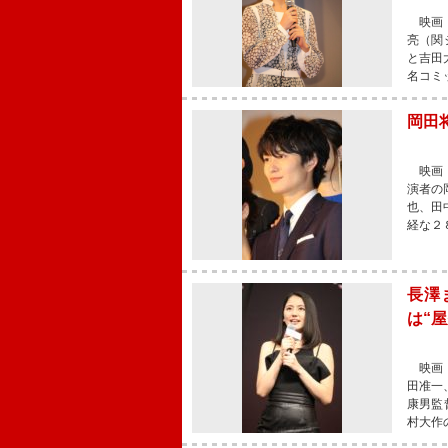
映画『
亮（関
と吉田
名コミ
岡田
映画『
演者の
也、田
経な２
長澤
は“
映画『
田准一
康男監
村大作