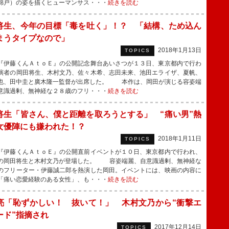
錦戸）の姿を描くヒューマンサス・・・
続きを読む
将生、今年の目標「毒を吐く」！？ 「結構、ため込ん
まうタイプなので」
2018年1月13日
TOPICS
伊藤くんＡｔｏＥ』の公開記念舞台あいさつが１３日、東京都内で行わ
演者の岡田将生、木村文乃、佐々木希、志田未来、池田エライザ、夏帆、
也、田中圭と廣木隆一監督が出席した。 本作は、岡田が演じる容姿端
意識過剰、無神経な２８歳のフリ・・・
続きを読む
将生「皆さん、僕と距離を取ろうとする」 “痛い男”熱
女優陣にも嫌われた！？
2018年1月11日
TOPICS
伊藤くんＡｔｏＥ』の公開直前イベントが１０日、東京都内で行われ、
の岡田将生と木村文乃が登場した。 容姿端麗、自意識過剰、無神経な
のフリーター・伊藤誠二郎を熱演した岡田。イベントには、映画の内容に
「痛い恋愛経験のある女性」、も・・・
続きを読む
亮「恥ずかしい！ 抜いて！」 木村文乃から“衝撃エ
ード”指摘され
2017年12月14日
TOPICS