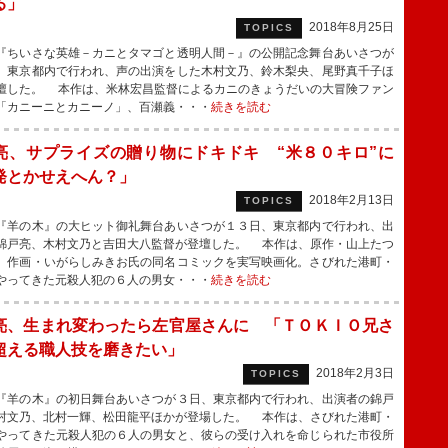
る」
2018年8月25日
TOPICS
ちいさな英雄－カニとタマゴと透明人間－』の公開記念舞台あいさつが
、東京都内で行われ、声の出演をした木村文乃、鈴木梨央、尾野真千子ほ
壇した。 本作は、米林宏昌監督によるカニのきょうだいの大冒険ファン
「カニーニとカニーノ」、百瀬義・・・
続きを読む
亮、サプライズの贈り物にドキドキ “米８０キロ”に
発とかせえへん？」
2018年2月13日
TOPICS
羊の木』の大ヒット御礼舞台あいさつが１３日、東京都内で行われ、出
錦戸亮、木村文乃と吉田大八監督が登壇した。 本作は、原作・山上たつ
、作画・いがらしみきお氏の同名コミックを実写映画化。さびれた港町・
やってきた元殺人犯の６人の男女・・・
続きを読む
亮、生まれ変わったら左官屋さんに 「ＴＯＫＩＯ兄さ
超える職人技を磨きたい」
2018年2月3日
TOPICS
羊の木』の初日舞台あいさつが３日、東京都内で行われ、出演者の錦戸
村文乃、北村一輝、松田龍平ほかが登場した。 本作は、さびれた港町・
やってきた元殺人犯の６人の男女と、彼らの受け入れを命じられた市役所