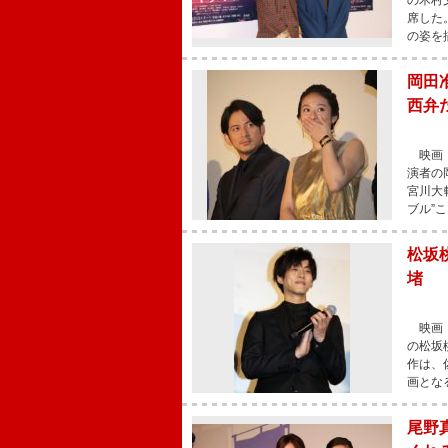
の木村
席した
の姿を
岡田
西弁
映画『
演者の
宮川大
ブル”
松坂
堵
映画『
の松坂
作は、
画とな
尾野