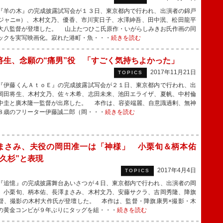
羊の木』の完成披露試写会が１３日、東京都内で行われ、出演者の錦戸
ジャニ∞）、木村文乃、優香、市川実日子、水澤紳吾、田中泯、松田龍平
大八監督が登壇した。 山上たつひこ氏原作・いがらしみきお氏作画の同
ックを実写映画化。寂れた港町・魚・・・
続きを読む
将生、念願の“痛男”役 「すごく気持ちよかった」
2017年11月21日
TOPICS
伊藤くんＡｔｏＥ』の完成披露試写会が２１日、東京都内で行われ、出
岡田将生、木村文乃、佐々木希、志田未来、池田エライザ、夏帆、中村倫
中圭と廣木隆一監督が出席した。 本作は、容姿端麗、自意識過剰、無神
８歳のフリーター伊藤誠二郎（岡・・・
続きを読む
まさみ、夫役の岡田准一は「神様」 小栗旬＆柄本佑
屋久杉”と表現
2017年4月4日
TOPICS
追憶』の完成披露舞台あいさつが４日、東京都内で行われ、出演者の岡
、小栗旬、柄本佑、長澤まさみ、木村文乃、安藤サクラ、吉岡秀隆、降旗
督、撮影の木村大作氏が登壇した。 本作は、監督・降旗康男×撮影・木
の黄金コンビが９年ぶりにタッグを組・・・
続きを読む