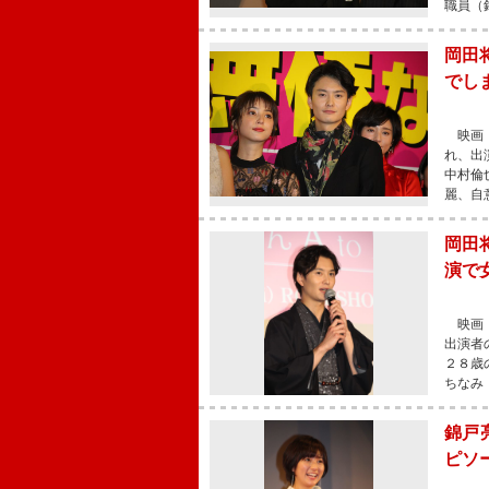
職員（
岡田
でし
映画『
れ、出
中村倫
麗、自
岡田
演で
映画『
出演者
２８歳
ちなみ
錦戸
ピソ