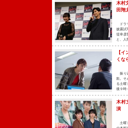
木村
田翔
ドラマ
披露試
堤幸彦
と、人
【イ
くな
振り込
欺。そ
る土曜
後９時
木村
演 
土曜ド