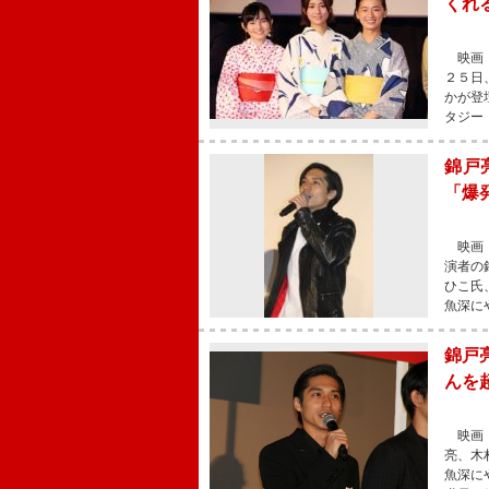
くれ
映画『
２５日
かが登
タジー
錦戸
「爆
映画『
演者の
ひこ氏
魚深に
錦戸
んを
映画『
亮、木
魚深に