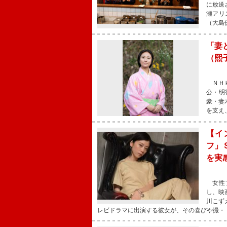
に放送
瀬アリ
（大島
「妻
（熙
ＮＨＫ
公・明
豪・妻
を支え
【イ
フ」
を実
女性フ
し、映
川こず
レビドラマに出演する彼女が、その喜びや撮・