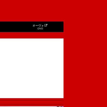
オーヴォ
OVO