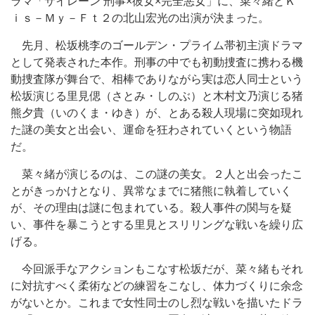
ラマ「サイレーン 刑事×彼女×完全悪女」に、菜々緒とＫ
ｉｓ－Ｍｙ－Ｆｔ２の北山宏光の出演が決まった。
先月、松坂桃李のゴールデン・プライム帯初主演ドラマ
として発表された本作。刑事の中でも初動捜査に携わる機
動捜査隊が舞台で、相棒でありながら実は恋人同士という
松坂演じる里見偲（さとみ・しのぶ）と木村文乃演じる猪
熊夕貴（いのくま・ゆき）が、とある殺人現場に突如現れ
た謎の美女と出会い、運命を狂わされていくという物語
だ。
菜々緒が演じるのは、この謎の美女。２人と出会ったこ
とがきっかけとなり、異常なまでに猪熊に執着していく
が、その理由は謎に包まれている。殺人事件の関与を疑
い、事件を暴こうとする里見とスリリングな戦いを繰り広
げる。
今回派手なアクションもこなす松坂だが、菜々緒もそれ
に対抗すべく柔術などの練習をこなし、体力づくりに余念
がないとか。これまで女性同士のし烈な戦いを描いたドラ