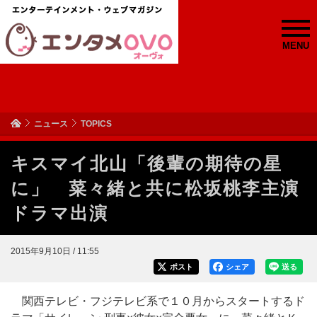
MENU
ニュース
TOPICS
キスマイ北山「後輩の期待の星
に」 菜々緒と共に松坂桃李主演
ドラマ出演
2015年9月10日 / 11:55
ポスト
シェア
送る
関西テレビ・フジテレビ系で１０月からスタートするド