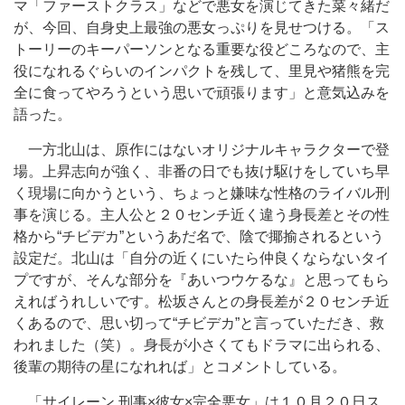
マ「ファーストクラス」などで悪女を演じてきた菜々緒だ
が、今回、自身史上最強の悪女っぷりを見せつける。「ス
トーリーのキーパーソンとなる重要な役どころなので、主
役になれるぐらいのインパクトを残して、里見や猪熊を完
全に食ってやろうという思いで頑張ります」と意気込みを
語った。
一方北山は、原作にはないオリジナルキャラクターで登
場。上昇志向が強く、非番の日でも抜け駆けをしていち早
く現場に向かうという、ちょっと嫌味な性格のライバル刑
事を演じる。主人公と２０センチ近く違う身長差とその性
格から“チビデカ”というあだ名で、陰で揶揄されるという
設定だ。北山は「自分の近くにいたら仲良くならないタイ
プですが、そんな部分を『あいつウケるな』と思ってもら
えればうれしいです。松坂さんとの身長差が２０センチ近
くあるので、思い切って“チビデカ”と言っていただき、救
われました（笑）。身長が小さくてもドラマに出られる、
後輩の期待の星になれれば」とコメントしている。
「サイレーン 刑事×彼女×完全悪女」は１０月２０日ス