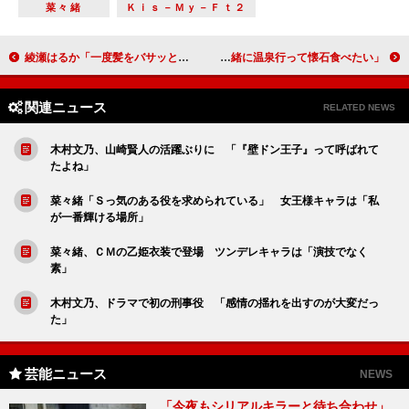
菜々緒
Ｋｉｓ－Ｍｙ－Ｆｔ２
綾瀬はるか「一度髪をバサッと切ってみたい」 ＣＭで１６歳の自分と“共演”
多部未華子、愛犬との生活語る 「一緒に温泉行って懐石食べたい」
関連ニュース
RELATED NEWS
木村文乃、山崎賢人の活躍ぶりに 「『壁ドン王子』って呼ばれて
たよね」
菜々緒「Ｓっ気のある役を求められている」 女王様キャラは「私
が一番輝ける場所」
菜々緒、ＣＭの乙姫衣装で登場 ツンデレキャラは「演技でなく
素」
木村文乃、ドラマで初の刑事役 「感情の揺れを出すのが大変だっ
た」
芸能ニュース
NEWS
「今夜もシリアルキラーと待ち合わせ」