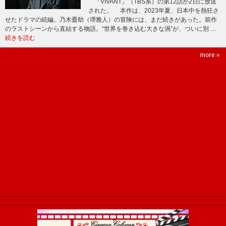
「VIVANT」（TBS系）の第12話が2日に放送
された。 本作は、2023年夏、日本中を熱狂さ
せたドラマの続編。乃木憂助（堺雅人）の冒険には、まだ続きがあった。前作
のラストシーンから直結する物語。“世界を巻き込む大きな渦”が、ついに別 …
続きを読む
more »