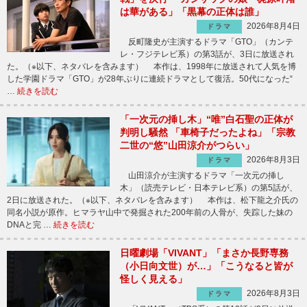
は華がある」「黒幕の正体は誰」
2026年8月4日
ドラマ
反町隆史が主演するドラマ「GTO」（カンテ
レ・フジテレビ系）の第3話が、3日に放送され
た。（※以下、ネタバレを含みます） 本作は、1998年に放送されて人気を博
した学園ドラマ「GTO」が28年ぶりに連続ドラマとして復活。50代になった“
…
続きを読む
「一次元の挿し木」“唯”白石聖の正体が
判明し騒然 「車椅子だったよね」「宗教
二世の“悠”山田涼介がつらい」
2026年8月3日
ドラマ
山田涼介が主演するドラマ「一次元の挿し
木」（読売テレビ・日本テレビ系）の第5話が、
2日に放送された。（※以下、ネタバレを含みます） 本作は、松下龍之介氏の
同名小説が原作。ヒマラヤ山中で発掘された200年前の人骨が、失踪した妹の
DNAと完 …
続きを読む
日曜劇場「VIVANT」「まさか長野専務
（小日向文世）が…」「こうなると皆が
怪しく見える」
2026年8月3日
ドラマ