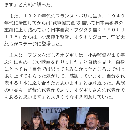
ます」と真剣に語った。
また、１９２０年代のフランス・パリに生き、１９４０
年代に帰国してからは“戦争協力画”を描いて日本美術界の
重鎮に上り詰めていく日本画家・フジタを描く『ＦＯＵＪ
ＩＴＡ』からは、小栗康平監督、オダギリジョー、中谷美
紀らがステージに登場した。
主人公・フジタを演じるオダギリは「小栗監督が１０年
ぶりにものすごい映画を作りました」と自信を見せ、自身
にとっても「自分では思ってもみなかったところまで引っ
張り上げてもらった気がして、感謝しています。自分を代
表する１本に巡り合えたと思います」と振り返った。共演
の中谷も「監督の代表作であり、オダギリさんの代表作で
もあると思います」と大きくうなずき同意していた。