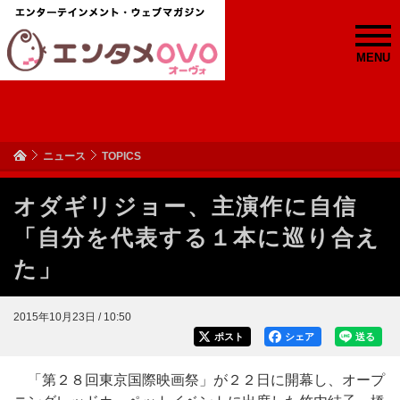
MENU
ニュース
TOPICS
オダギリジョー、主演作に自信
「自分を代表する１本に巡り合え
た」
2015年10月23日 / 10:50
ポスト
シェア
送る
「第２８回東京国際映画祭」が２２日に開幕し、オープ