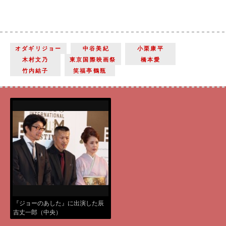
オダギリジョー
中谷美紀
小栗康平
木村文乃
東京国際映画祭
橋本愛
竹内結子
笑福亭鶴瓶
『ジョーのあした』に出演した辰
吉丈一郎（中央）