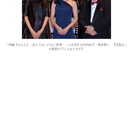
『残穢【ざんえ】－住んではいけない部屋－』に出演する竹内結子、橋本愛ら 【写真はこ
の画面の下にもあります】