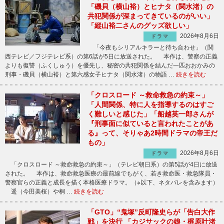
「磯貝（横山裕）とヒナタ（関水渚）の
共犯関係が深まってきているのがいい」
「縦山裕二さんのグッズ欲しい」
2026年8月6日
ドラマ
「今夜もシリアルキラーと待ち合わせ」（関
西テレビ／フジテレビ系）の第6話が5日に放送された。 本作は、警察の正義
よりも復讐（ふくしゅう）を優先し、秘密の共犯関係を結んだ一匹おおかみの
刑事・磯貝（横山裕）と第六感女子ヒナタ（関水渚）の物語 …
続きを読む
「クロスロード ～救命救急の約束～」
「人間関係、特に人を指導するのはすご
く難しいと感じた」「船越英一郎さんが
『刑事面に似ていると言われたことがあ
る』って、そりゃあ2時間ドラマの帝王だ
もの」
2026年8月6日
ドラマ
「クロスロード ～救命救急の約束～」（テレビ朝日系）の第5話が4日に放送
された。 本作は、救命救急医療の最前線でもがく、若き救命医・救急隊員・
警察官らの正義と成長を描く本格医療ドラマ。（※以下、ネタバレを含みます）
遥（今田美桜）や桐 …
続きを読む
「GTO」“鬼塚”反町隆史らが「告白大作
戦」を決行 「カジサックの娘・梶原叶渚