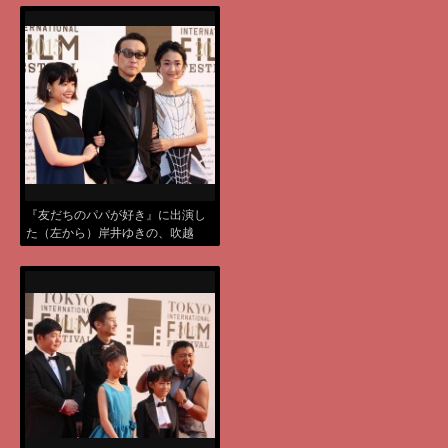
『友だちのパパが好き』に出演し
た（左から）岸井ゆきの、吹越
満、安藤輪子