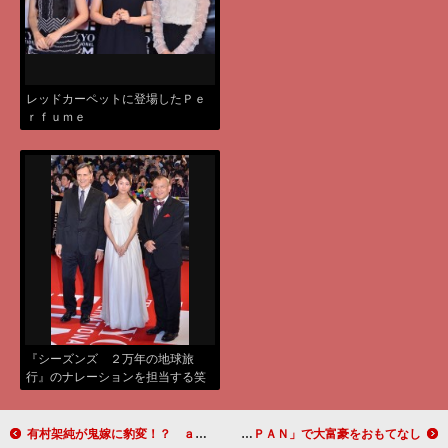
レッドカーペットに登場したＰｅ
ｒｆｕｍｅ
『シーズンズ ２万年の地球旅
行』のナレーションを担当する笑
福亭鶴瓶と木村文乃（左は監督）
有村架純が鬼嫁に豹変！？ ａｕ三太郎シリーズ新ＣＭが放送開始
井ノ原快彦＆伊野尾慧が“爆買い”アシスト フジ系「爆買いＪＡＰＡＮ」で大富豪をおもてなし