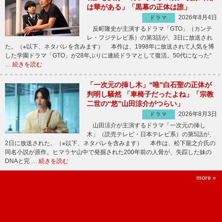
は華がある」「黒幕の正体は誰」
2026年8月4日
ドラマ
反町隆史が主演するドラマ「GTO」（カンテ
レ・フジテレビ系）の第3話が、3日に放送され
た。（※以下、ネタバレを含みます） 本作は、1998年に放送されて人気を博
した学園ドラマ「GTO」が28年ぶりに連続ドラマとして復活。50代になった“
…
続きを読む
「一次元の挿し木」“唯”白石聖の正体が
判明し騒然 「車椅子だったよね」「宗教
二世の“悠”山田涼介がつらい」
2026年8月3日
ドラマ
山田涼介が主演するドラマ「一次元の挿し
木」（読売テレビ・日本テレビ系）の第5話が、
2日に放送された。（※以下、ネタバレを含みます） 本作は、松下龍之介氏の
同名小説が原作。ヒマラヤ山中で発掘された200年前の人骨が、失踪した妹の
DNAと完 …
続きを読む
more »