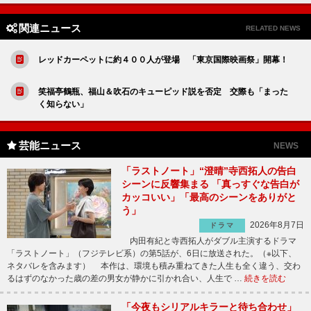
関連ニュース
RELATED NEWS
レッドカーペットに約４００人が登場 「東京国際映画祭」開幕！
笑福亭鶴瓶、福山＆吹石のキューピッド説を否定 交際も「まった
く知らない」
芸能ニュース
NEWS
「ラストノート」“澄晴”寺西拓人の告白
シーンに反響集まる 「真っすぐな告白が
カッコいい」「最高のシーンをありがと
う」
2026年8月7日
ドラマ
内田有紀と寺西拓人がダブル主演するドラマ
「ラストノート」（フジテレビ系）の第5話が、6日に放送された。（※以下、
ネタバレを含みます） 本作は、環境も積み重ねてきた人生も全く違う、交わ
るはずのなかった歳の差の男女が静かに引かれ合い、人生で …
続きを読む
「今夜もシリアルキラーと待ち合わせ」