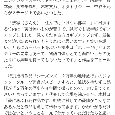
ニングレッドカーペットイベントに出席した竹内結子、橋
本愛、笑福亭鶴瓶、木村文乃、オダギリジョー、中谷美紀
らがステージ上であいさつした。
『残穢【ざんえ】－住んではいけない部屋－』に出演す
る竹内は「実は怖いものが苦手で、試写でも後半戦でギブ
アップしました。見てくださる方はギブアップせず、最後
まで追い詰められてもらえればと思います」と笑いを誘
い、ともにカーペットを歩いた橋本は「ホラーだけどミス
テリーの要素もあって、物語自体がとても面白い。そのあ
たりにも興味を持ってもらいたいです」と作品をアピール
した。
特別招待作品『シーズンズ ２万年の地球旅行』のジャ
ック・クルーゾ監督がスピーチすると、通訳を待たずに鶴
瓶が「２万年の歴史を４年間で撮ったので、ぜひ見てくだ
さいと言っています」と代弁して会場を沸かせた。木村は
「愛にあふれた作品です。動物に対しての愛情がこんなに
あるんだと作品を通して伝わってきます。かわいがるだけ
ではないということを、見て分かっていただけたらと思い