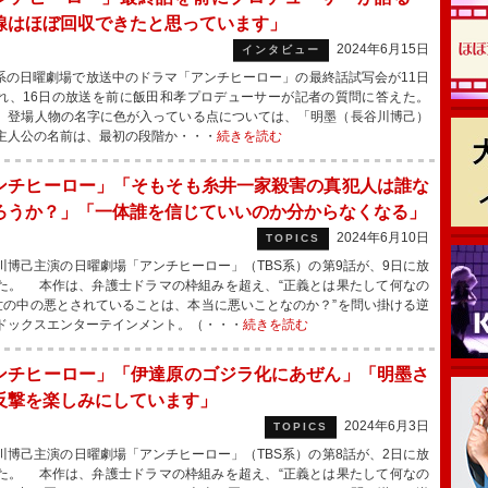
線はほぼ回収できたと思っています」
2024年6月15日
インタビュー
系の日曜劇場で放送中のドラマ「アンチヒーロー」の最終話試写会が11日
れ、16日の放送を前に飯田和孝プロデューサーが記者の質問に答えた。
登場人物の名字に色が入っている点については、「明墨（長谷川博己）
主人公の名前は、最初の段階か・・・
続きを読む
ンチヒーロー」「そもそも糸井一家殺害の真犯人は誰な
ろうか？」「一体誰を信じていいのか分からなくなる」
2024年6月10日
TOPICS
博己主演の日曜劇場「アンチヒーロー」（TBS系）の第9話が、9日に放
た。 本作は、弁護士ドラマの枠組みを超え、“正義とは果たして何なの
“世の中の悪とされていることは、本当に悪いことなのか？”を問い掛ける逆
ドックスエンターテインメント。（・・・
続きを読む
ンチヒーロー」「伊達原のゴジラ化にあぜん」「明墨さ
反撃を楽しみにしています」
2024年6月3日
TOPICS
博己主演の日曜劇場「アンチヒーロー」（TBS系）の第8話が、2日に放
た。 本作は、弁護士ドラマの枠組みを超え、“正義とは果たして何なの