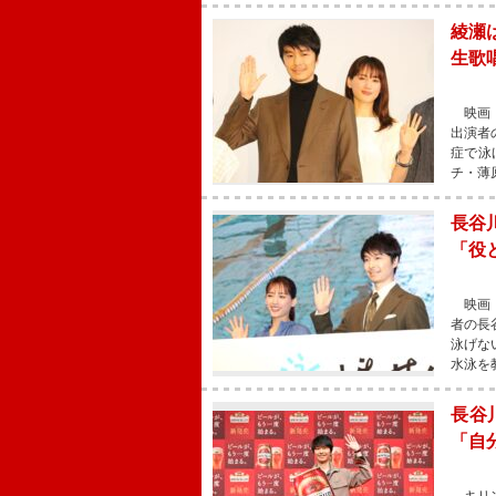
綾瀬
生歌
映画『
出演者
症で泳
チ・薄
長谷
「役
映画『
者の長
泳げな
水泳を
長谷
「自