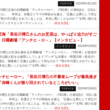
2024年5月13日
TOPICS
博己主演の日曜劇場「アンチヒーロー」（TBS系）の第5話が、12日に
れた。 本作は、弁護士ドラマの枠組みを超え、“正義とは果たして何な
”“世の中の悪とされていることは、本当に悪いことなのか？”を問い掛ける
ラドックスエンターテインメント。・・・
続きを読む
匠海「長谷川博己さんのお芝居は、やっぱり迫力がすご
 日曜劇場「アンチヒ－ロ－」【インタビュ－】
2024年5月8日
インタビュー
博己が主演を務める日曜劇場「アンチヒーロー」（TBS系）が放送中
作は殺人犯をも無罪にしてしまう“アンチ”な弁護士・明墨正樹（長谷川）
描き、視聴者に“正義とは果たして何なのか？ ”“世の中の悪とされているこ
本当に悪いことなのか？”を問い掛け・・・
続きを読む
ンチヒーロー」「長谷川博己の不審者ムーブが最高過ぎ
「赤峰くんが振り回されているところがいい」
2024年5月6日
TOPICS
博己主演の日曜劇場「アンチヒーロー」（TBS系）の第4話が、5日に放
た。 本作は、弁護士ドラマの枠組みを超え、“正義とは果たして何なの
“世の中の悪とされていることは、本当に悪いことなのか？”を問い掛ける逆
ドックスエンターテインメント。（・・・
続きを読む