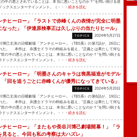
“世の中の悪とされていることは、本当に悪いことなのか？”を問い掛ける逆
ドックスエンターテインメント。（・・・
続きを読む
ンチヒーロー」「ラストで赤峰くんの表情が完全に明墨
になった」「伊達原検事正は久しぶりの当たりヒール」
2024年5月27日
TOPICS
博己主演の日曜劇場「アンチヒーロー」（TBS系）の第7話が、26日に
れた。 本作は、弁護士ドラマの枠組みを超え、“正義とは果たして何な
”“世の中の悪とされていることは、本当に悪いことなのか？”を問い掛ける
ラドックスエンターテインメント。・・・
続きを読む
ンチヒーロー」「明墨さんのキャラは喪黒福造がモデル
」「回を追うごとに赤峰くんが優秀になってきている」
2024年5月20日
TOPICS
博己主演の日曜劇場「アンチヒーロー」（TBS系）の第6話が、19日に
れた。 本作は、弁護士ドラマの枠組みを超え、“正義とは果たして何な
”“世の中の悪とされていることは、本当に悪いことなのか？”を問い掛ける
ラドックスエンターテインメント。・・・
続きを読む
ンチヒーロー」「またもや長谷川博己劇場開幕！」「ラ
を見ると、今回も私の考察は大ハズレ」