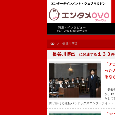
特集・インタビュー
FEATURE & INTERVIEW
長谷川博己
長谷川博己
１３３
「
」に関連する
件
「ア
った
るな
長谷川
が、1
たして
問い掛ける逆転パラドックスエンターテイ・・
「ア