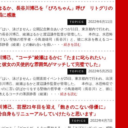
はるか、長谷川博己を「ぴろちゃん」呼び リトグリの
唱に感激
2022年6月11日
TOPICS
はい、泳げません』公開記念舞台あいさつが11日、東京都内で行われ、
の長谷川博己、綾瀬はるかと渡辺謙作監督が登壇した。 本作は、水恐怖
げない堅物の哲学者・小鳥遊雄司（長谷川）と、彼に水泳を教えるコー
原静香（綾瀬）との触れ合いを描い・・・
続きを読む
川博己、“コーチ”綾瀬はるかに「たまに叱られたい」
と彼女の天使的な雰囲気がマッチして完璧でした」
2022年5月25日
TOPICS
はい、泳げません』公開直前イベントが25日、東京都内で行われ、出演
谷川博己、綾瀬はるかと渡辺謙作監督が登壇した。 本作は、水恐怖症で
いのに言い訳ばかりをする堅物の哲学者・小鳥遊雄司（長谷川）と、彼に
教えるコーチの薄原静香（綾瀬）・・・
続きを読む
川博己、芸歴21年目を迎え「飽きのこない俳優に」
分自身もリニューアルしていけたらと思います」
2022年4月7日
TOPICS