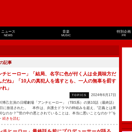
ニュース
音楽
特別企画
NEWS
MUSIC
PR
の記事
ンチヒーロー」「結局、名字に色が付く人は全員味方だ
んだね」「10人の真犯人を逃すとも、一人の無辜を罰す
かれ」
2024年6月17日
TOPICS
博己主演の日曜劇場「アンチヒーロー」（TBS系）の第10話（最終話）
6日に放送された。 本作は、弁護士ドラマの枠組みを超え、“正義とは果
何なのか？”“世の中の悪とされていることは、本当に悪いことなのか？”を
・
続きを読む
ンチヒーロー」最終話を前にプロデューサーが語る