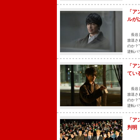
「ア
ルが
長谷川
放送さ
のか？
逆転パ
「ア
てい
長谷川
放送さ
のか？
逆転パ
「ア
判明