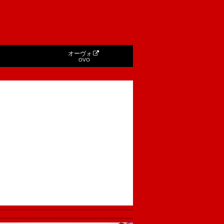
オーヴォ
OVO