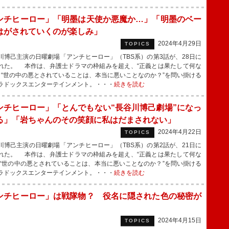
ンチヒーロー」「明墨は天使か悪魔か…」「明墨のベー
はがされていくのが楽しみ」
2024年4月29日
TOPICS
博己主演の日曜劇場「アンチヒーロー」（TBS系）の第3話が、28日に
れた。 本作は、弁護士ドラマの枠組みを超え、“正義とは果たして何な
” “世の中の悪とされていることは、本当に悪いことなのか？”を問い掛ける
ラドックスエンターテインメント。・・・
続きを読む
ンチヒーロー」「とんでもない“長谷川博己劇場”になっ
る」「岩ちゃんのその笑顔に私はだまされない」
2024年4月22日
TOPICS
博己主演の日曜劇場「アンチヒーロー」（TBS系）の第2話が、21日に
れた。 本作は、弁護士ドラマの枠組みを超え、“正義とは果たして何な
”“世の中の悪とされていることは、本当に悪いことなのか？”を問い掛ける
ラドックスエンターテインメント。・・・
続きを読む
ンチヒーロー」は戦隊物？ 役名に隠された色の秘密が
2024年4月15日
TOPICS