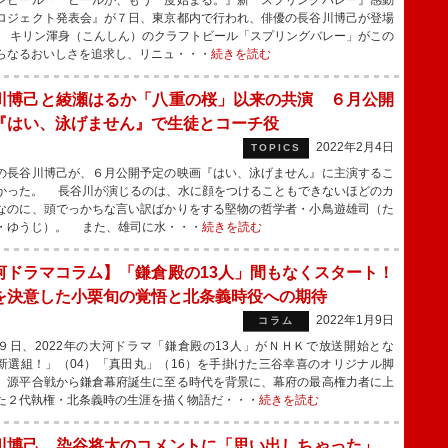
ビール「『ビールが、もう一度始まる。』新『スプリングバレー』感動
ロジェクト発表会』が７日、東京都内で行われ、俳優の長谷川博己が登場
 キリン渾身（こんしん）のクラフトビール「スプリングバレー」がこの
らなるおいしさを追求し、リニュ・・・
続きを読む
川博己と綾瀬はるか「八重の桜」以来の共演 ６月公開
『はい、泳げません』で生徒とコーチ役
2022年2月4日
TOPICS
長谷川博己が、６月公開予定の映画『はい、泳げません』に主演するこ
かった。 長谷川が演じるのは、水に顔をつけることもできないほどのカ
なのに、頭でっかちな言い訳ばかりをする堅物の哲学者・小鳥遊雄司（た
・ゆうじ）。 また、雄司に水・・・
続きを読む
河ドラマコラム】「鎌倉殿の13人」間もなくスタート！
を決意した小栗旬の覚悟と北条義時役への期待
2022年1月9日
コラム
日、2022年の大河ドラマ「鎌倉殿の13人」がＮＨＫで放送開始とな
新選組！」（04）「真田丸」（16）を手掛けた三谷幸喜のオリジナル脚
、源平合戦から鎌倉幕府誕生に至る時代を背景に、幕府の最高権力者に上
た２代執権・北条義時の生涯を描く物語だ・・・
続きを読む
川博己、染谷将太のコメントに「思い出しちゃった」