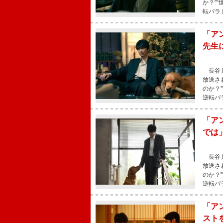
か？”
転パラ
「ア
先生
長谷川
放送さ
のか？
逆転パ
「ア
では
長谷川
放送さ
のか？
逆転パ
「ア
スト