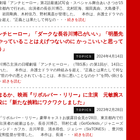
場「アンチヒーロー」第2話最速試写会・スペシャル舞台あいさつが15
京都内で行われ、出演者の長谷川博己、北村匠海、堀田真由、大島優子、
、岩田剛典、木村佳乃、野村萬斎が登壇した。 本作は、弁護士ドラマの
を超え、“正義とは果たして何なの・・・
続きを読む
ンチヒーロー」「ダークな長谷川博己がいい」「明墨先
やっていることはえげつないのに かっこいいと思って
う」
2024年4月14日
TOPICS
博己主演の日曜劇場「アンチヒーロー」（TBS系）の第1回が、14日に
れた。 本作は、弁護士ドラマの枠組みを超え、“正義とは果たして何な
”“世の中の悪とされていることは、本当に悪いことなのか？”を問い掛ける
・
続きを読む
はるか、映画『リボルバー・リリー』に主演 元敏腕ス
役に「新たな挑戦にワクワクしました」
2023年2月28日
TOPICS
リボルバー・リリー』豪華キャストお披露目会見が28日、東京都内で行
出演者の綾瀬はるか、長谷川博己、羽村仁成（Go!Go!kids／ジャニーズ
）、シシド・カフカ、古川琴音、清水尋也、ジェシー（SixTONES）、豊川悦
定勲監督が登壇した。 本作は、長浦・・・
続きを読む