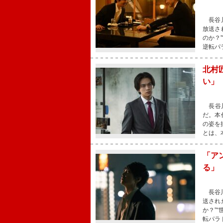
長谷川
放送さ
のか？
逆転パ
北村
い」
長谷川
だ。本
の姿を
とは、
「ア
る」
長谷川
送され
か？”
転パラ