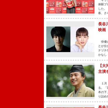
キリン
体験プ
した。
春、さ
長谷
映画
俳優の
とが分
ナヅチ
かなし
【大
主演
１月９
る。「
本の下
り詰め
長谷