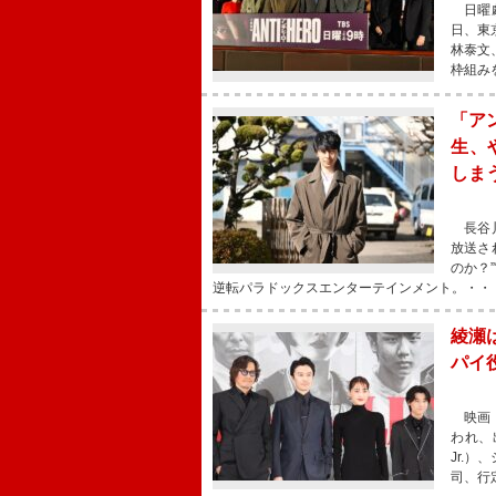
日曜劇
日、東
林泰文
枠組み
「ア
生、
しま
長谷川
放送さ
のか？
逆転パラドックスエンターテインメント。・・
綾瀬
パイ
映画『
われ、
Jr.
司、行