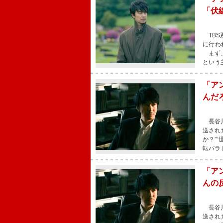
「伏
TBS
に行わ
まず、
という
「ア
んだ
長谷川
送され
か？”
転パラ
「ア
んの
長谷川
送され