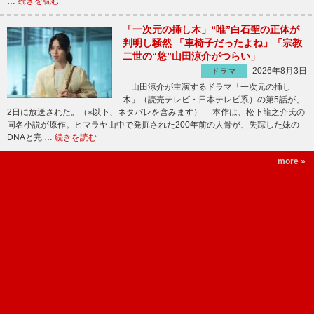
…
続きを読む
「一次元の挿し木」“唯”白石聖の正体が
判明し騒然 「車椅子だったよね」「宗教
二世の“悠”山田涼介がつらい」
2026年8月3日
ドラマ
山田涼介が主演するドラマ「一次元の挿し
木」（読売テレビ・日本テレビ系）の第5話が、
2日に放送された。（※以下、ネタバレを含みます） 本作は、松下龍之介氏の
同名小説が原作。ヒマラヤ山中で発掘された200年前の人骨が、失踪した妹の
DNAと完 …
続きを読む
more »