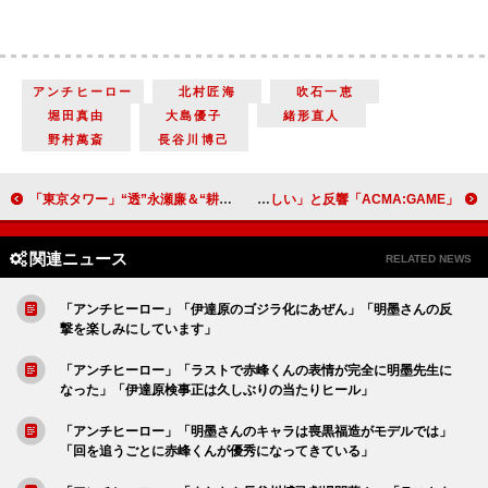
アンチヒーロー
北村匠海
吹石一恵
堀田真由
大島優子
緒形直人
野村萬斎
長谷川博己
「東京タワー」“透”永瀬廉＆“耕二”松田元太が熱い告白 次週最終回は「松田元太くんとMEGUMIは結婚してほしい」
「ACMA:GAME」最終話 間宮祥太朗と吉川晃司の“親子対決”に感動の声 映画化決定に「激アツ」「アニメ化もしてほしい」と反響
関連ニュース
RELATED NEWS
「アンチヒーロー」「伊達原のゴジラ化にあぜん」「明墨さんの反
撃を楽しみにしています」
「アンチヒーロー」「ラストで赤峰くんの表情が完全に明墨先生に
なった」「伊達原検事正は久しぶりの当たりヒール」
「アンチヒーロー」「明墨さんのキャラは喪黒福造がモデルでは」
「回を追うごとに赤峰くんが優秀になってきている」