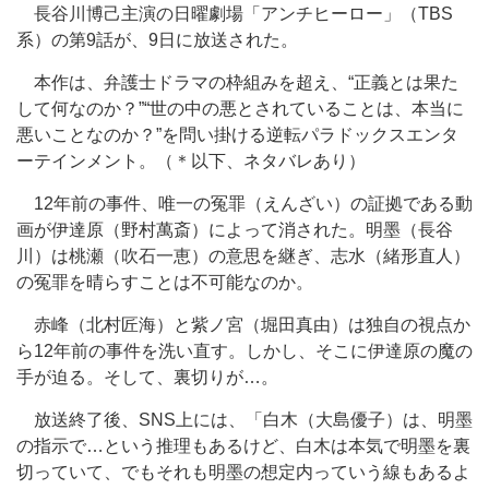
長谷川博己主演の日曜劇場「アンチヒーロー」（TBS
系）の第9話が、9日に放送された。
本作は、弁護士ドラマの枠組みを超え、“正義とは果た
して何なのか？”“世の中の悪とされていることは、本当に
悪いことなのか？”を問い掛ける逆転パラドックスエンタ
ーテインメント。（＊以下、ネタバレあり）
12年前の事件、唯一の冤罪（えんざい）の証拠である動
画が伊達原（野村萬斎）によって消された。明墨（長谷
川）は桃瀬（吹石一恵）の意思を継ぎ、志水（緒形直人）
の冤罪を晴らすことは不可能なのか。
赤峰（北村匠海）と紫ノ宮（堀田真由）は独自の視点か
ら12年前の事件を洗い直す。しかし、そこに伊達原の魔の
手が迫る。そして、裏切りが…。
放送終了後、SNS上には、「白木（大島優子）は、明墨
の指示で…という推理もあるけど、白木は本気で明墨を裏
切っていて、でもそれも明墨の想定内っていう線もあるよ