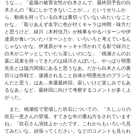
うな…」「盗撮の被害女性が白木さんで、最終回予告の白
木さんの『私にしかできないことが…』というせりふか
ら、動画を持っている白木は裏切っていないみたいなこと
かな」「取りあえず名字に色が付くキャラは仲間・味方だ
と思うけど、緑川（木村佳乃）が検事をやるパターンや伊
達原が食いついたパターンとか、いろいろと考えているん
じゃないかな。伊達原がキャッキャ浮かれてる影で緑川と
白木がニヤッとしていたら楽しいのにな」「桃瀬さんのお
墓に花束を持ってきたのは緑川さんぽいし、やっぱり明墨
先生とは協力関係にあると思うなあ。だから白木さんの裏
切りは作戦で、逮捕されること自体が明墨先生のプランな
んだと思う。はあ…来週最終回。寂しいけど楽しみでもあ
るなあ」など、最終回に向けて考察するコメントが多く上
がった。
また、桃瀬役で登場した吹石についての、「久しぶりの
吹石一恵さんの登場。すてきな年の重ね方をされています
ね」「吹石さん演技よかったです。これからもいろいろ見
てみたいな。頑張ってください」などのコメントも見られ