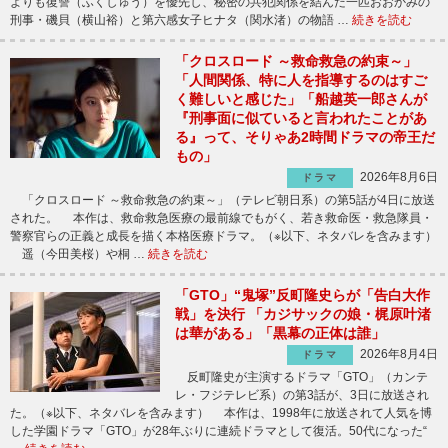
よりも復讐（ふくしゅう）を優先し、秘密の共犯関係を結んだ一匹おおかみの
刑事・磯貝（横山裕）と第六感女子ヒナタ（関水渚）の物語 …
続きを読む
「クロスロード ～救命救急の約束～」
「人間関係、特に人を指導するのはすご
く難しいと感じた」「船越英一郎さんが
『刑事面に似ていると言われたことがあ
る』って、そりゃあ2時間ドラマの帝王だ
もの」
2026年8月6日
ドラマ
「クロスロード ～救命救急の約束～」（テレビ朝日系）の第5話が4日に放送
された。 本作は、救命救急医療の最前線でもがく、若き救命医・救急隊員・
警察官らの正義と成長を描く本格医療ドラマ。（※以下、ネタバレを含みます）
遥（今田美桜）や桐 …
続きを読む
「GTO」“鬼塚”反町隆史らが「告白大作
戦」を決行 「カジサックの娘・梶原叶渚
は華がある」「黒幕の正体は誰」
2026年8月4日
ドラマ
反町隆史が主演するドラマ「GTO」（カンテ
レ・フジテレビ系）の第3話が、3日に放送され
た。（※以下、ネタバレを含みます） 本作は、1998年に放送されて人気を博
した学園ドラマ「GTO」が28年ぶりに連続ドラマとして復活。50代になった“