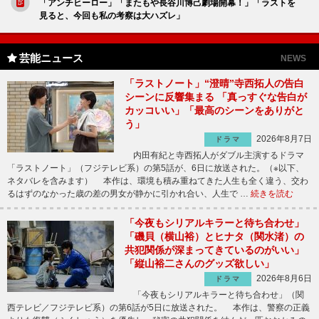
「アンチヒーロー」「またもや長谷川博己劇場開幕！」「ラストを
見ると、今回も私の考察は大ハズレ」
芸能ニュース
NEWS
「ラストノート」“澄晴”寺西拓人の告白
シーンに反響集まる 「真っすぐな告白が
カッコいい」「最高のシーンをありがと
う」
2026年8月7日
ドラマ
内田有紀と寺西拓人がダブル主演するドラマ
「ラストノート」（フジテレビ系）の第5話が、6日に放送された。（※以下、
ネタバレを含みます） 本作は、環境も積み重ねてきた人生も全く違う、交わ
るはずのなかった歳の差の男女が静かに引かれ合い、人生で …
続きを読む
「今夜もシリアルキラーと待ち合わせ」
「磯貝（横山裕）とヒナタ（関水渚）の
共犯関係が深まってきているのがいい」
「縦山裕二さんのグッズ欲しい」
2026年8月6日
ドラマ
「今夜もシリアルキラーと待ち合わせ」（関
西テレビ／フジテレビ系）の第6話が5日に放送された。 本作は、警察の正義