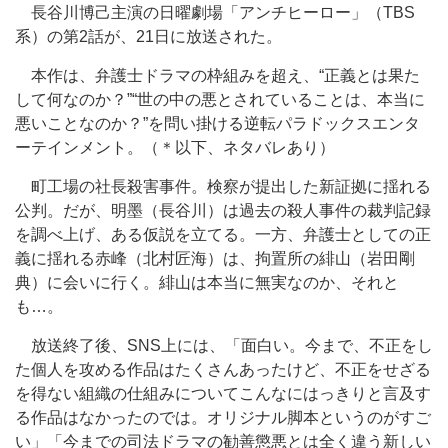
長谷川博己主演の日曜劇場「アンチヒーロー」（TBS
系）の第2話が、21日に放送された。
本作は、弁護士ドラマの枠組みを超え、“正義とは果た
して何なのか？”“世の中の悪とされていることは、本当に
悪いことなのか？”を問い掛ける逆転パラドックスエンタ
ーテインメント。（＊以下、ネタバレあり）
町工場の社長殺害事件。検察が提出した新証拠に揺れる
公判。だが、明墨（長谷川）は過去の殺人事件の裁判記録
を調べ上げ、ある仮説を立てる。一方、弁護士としての正
義に揺れる赤峰（北村匠海）は、拘置所の緋山（岩田剛
典）に会いに行く。緋山は本当に無実なのか、それと
も…。
放送終了後、SNS上には、「面白い。今まで、不正をし
た個人を攻める作品はたくさんあったけど、不正をせざる
を得ない組織の仕組みについてこんなにはっきりと言及す
る作品はなかったのでは。オリジナル脚本というのがすご
い」「今までの司法ドラマの勧善懲悪とは全く違う新しい