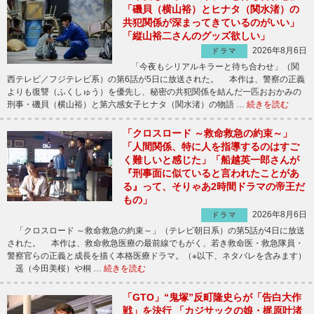
「磯貝（横山裕）とヒナタ（関水渚）の
共犯関係が深まってきているのがいい」
「縦山裕二さんのグッズ欲しい」
2026年8月6日
ドラマ
「今夜もシリアルキラーと待ち合わせ」（関
西テレビ／フジテレビ系）の第6話が5日に放送された。 本作は、警察の正義
よりも復讐（ふくしゅう）を優先し、秘密の共犯関係を結んだ一匹おおかみの
刑事・磯貝（横山裕）と第六感女子ヒナタ（関水渚）の物語 …
続きを読む
「クロスロード ～救命救急の約束～」
「人間関係、特に人を指導するのはすご
く難しいと感じた」「船越英一郎さんが
『刑事面に似ていると言われたことがあ
る』って、そりゃあ2時間ドラマの帝王だ
もの」
2026年8月6日
ドラマ
「クロスロード ～救命救急の約束～」（テレビ朝日系）の第5話が4日に放送
された。 本作は、救命救急医療の最前線でもがく、若き救命医・救急隊員・
警察官らの正義と成長を描く本格医療ドラマ。（※以下、ネタバレを含みます）
遥（今田美桜）や桐 …
続きを読む
「GTO」“鬼塚”反町隆史らが「告白大作
戦」を決行 「カジサックの娘・梶原叶渚