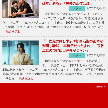
は華がある」「黒幕の正体は誰」
2026年8月4日
ドラマ
反町隆史が主演するドラマ「GTO」（カンテ
レ・フジテレビ系）の第3話が、3日に放送され
た。（※以下、ネタバレを含みます） 本作は、1998年に放送されて人気を博
した学園ドラマ「GTO」が28年ぶりに連続ドラマとして復活。50代になった“
…
続きを読む
「一次元の挿し木」“唯”白石聖の正体が
判明し騒然 「車椅子だったよね」「宗教
二世の“悠”山田涼介がつらい」
2026年8月3日
ドラマ
山田涼介が主演するドラマ「一次元の挿し
木」（読売テレビ・日本テレビ系）の第5話が、
2日に放送された。（※以下、ネタバレを含みます） 本作は、松下龍之介氏の
同名小説が原作。ヒマラヤ山中で発掘された200年前の人骨が、失踪した妹の
DNAと完 …
続きを読む
more »