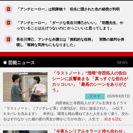
「アンチヒーロー」は戦隊物？ 役名に隠された色の秘密が判明
「アンチヒーロー」「ダークな長谷川博己がいい」「明墨先生、や
っていることはえげつないのに かっこいいと思ってしまう」
長谷川博己、アンチな弁護士は「挑戦的な役柄」 実際の裁判を傍
聴し「複雑な気持ちにもなりました」
芸能ニュース
NEWS
「ラストノート」“澄晴”寺西拓人の告白
シーンに反響集まる 「真っすぐな告白が
カッコいい」「最高のシーンをありがと
う」
2026年8月7日
ドラマ
内田有紀と寺西拓人がダブル主演するドラマ
「ラストノート」（フジテレビ系）の第5話が、6日に放送された。（※以下、
ネタバレを含みます） 本作は、環境も積み重ねてきた人生も全く違う、交わ
るはずのなかった歳の差の男女が静かに引かれ合い、人生で …
続きを読む
「今夜もシリアルキラーと待ち合わせ」