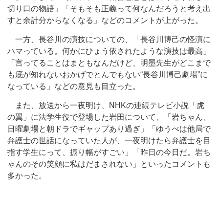
切り口の物語」「そもそも正義って何なんだろうと考え出
すと余計分からなくなる」などのコメントが上がった。
一方、長谷川の演技についての、「長谷川博己の怪演に
ハマっている。何かにひょう依されたような演技は最高」
「言ってることはまともなんだけど、明墨先生がどこまで
も底が知れないおかげでとんでもない“長谷川博己劇場”に
なっている」などの意見も目立った。
また、放送から一夜明け、NHKの連続テレビ小説「虎
の翼」に法学生役で登場した岩田について、「岩ちゃん、
日曜劇場と朝ドラでギャップあり過ぎ」「ゆうべは他局で
弁護士の世話になっていた人が、一夜明けたら弁護士を目
指す学生にって、振り幅がすごい」「昨日の今日だ。岩ち
ゃんのその笑顔に私はだまされない」といったコメントも
多かった。