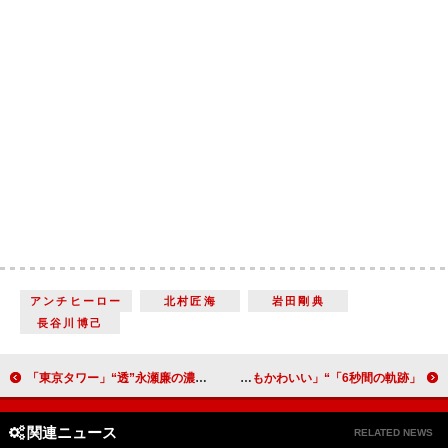
アンチヒーロー
北村匠海
岩田剛典
長谷川博己
「東京タワー」“透”永瀬廉の濃厚ラブシーンにもん絶 「私の全細胞が興奮した」「美し過ぎて心臓が持たない」
「6秒間の軌跡」“ひかり”役を演じる本田翼が「ハマり役」 「このドラマの本田翼が好き」「星太郎に怒ってる姿もかわいい」
関連ニュース
RELATED NEWS