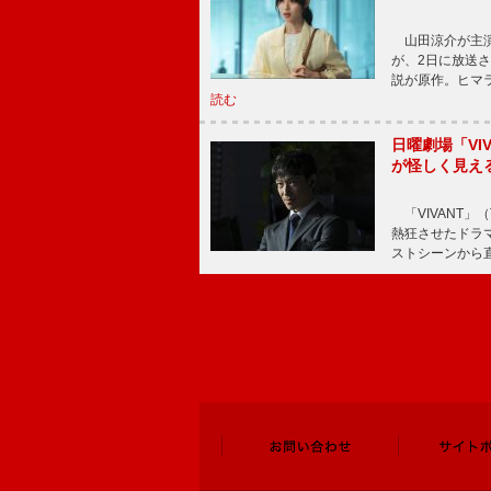
山田涼介が主演
が、2日に放送
説が原作。ヒマラ
読む
日曜劇場「V
が怪しく見え
「VIVANT」
熱狂させたドラ
ストシーンから直