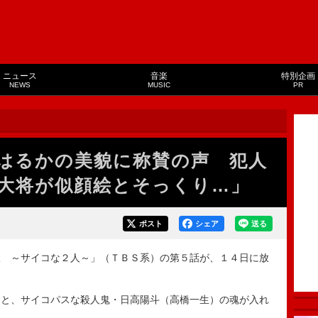
ニュース
音楽
特別企画
NEWS
MUSIC
PR
はるかの美貌に称賛の声 犯人
大将が似顔絵とそっくり…」
ポスト
シェア
送る
 ～サイコな２人～」（ＴＢＳ系）の第５話が、１４日に放
と、サイコパスな殺人鬼・日高陽斗（高橋一生）の魂が入れ