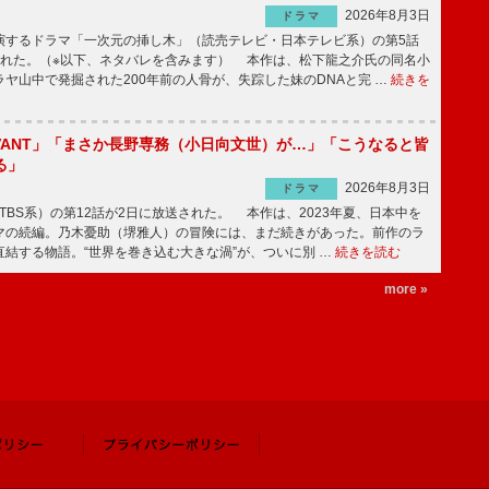
2026年8月3日
ドラマ
するドラマ「一次元の挿し木」（読売テレビ・日本テレビ系）の第5話
された。（※以下、ネタバレを含みます） 本作は、松下龍之介氏の同名小
ヤ山中で発掘された200年前の人骨が、失踪した妹のDNAと完 …
続きを
IVANT」「まさか長野専務（小日向文世）が…」「こうなると皆
る」
2026年8月3日
ドラマ
（TBS系）の第12話が2日に放送された。 本作は、2023年夏、日本中を
マの続編。乃木憂助（堺雅人）の冒険には、まだ続きがあった。前作のラ
結する物語。“世界を巻き込む大きな渦”が、ついに別 …
続きを読む
more »