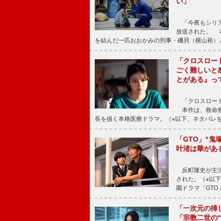
い」
「今夜もシリア
放送された。 
を結んだ一匹おおかみの刑事・磯貝（横山裕）
「クロスロー
ごく難しいと
とがある』っ
「クロスロード
本作は、救命救
長を描く本格医療ドラマ。（※以下、ネタバレ
「GTO」“
叶渚は華があ
反町隆史が主演
された。（※以
園ドラマ「GTO
「一次元の挿
「宗教二世の