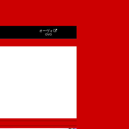
オーヴォ
OVO