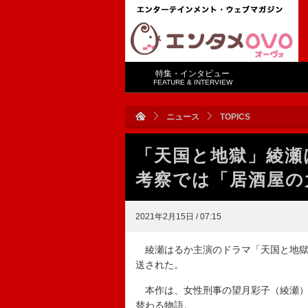
特集・インタビュー
FEATURE & INTERVIEW
ニュース
TOPICS
「天国と地獄」綾瀬
考察では「居酒屋の
2021年2月15日 / 07:15
綾瀬はるか主演のドラマ「天国と地獄
送された。
本作は、女性刑事の望月彩子（綾瀬）
替わる物語。