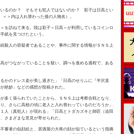
いるのか？ そもそも犯人ではないのか？ 彩子は日高とい
、＜＞内は入れ替わった後の人物名）。
＞を訪ねて来る。陸は彩子＜日高＞が利用しているコインロ
の手紙を見つけたという。
続殺人の容疑者であることや、事件に関する情報がＳＮＳ上
高がつながっていることを疑い、調べを進める過程で、ある
るかのドレス姿が美し過ぎた」「日高のせりふに『半沢直
素が絶妙」などの感想が投稿された。
が多く張られていたことから、ＳＮＳ上は考察合戦となり、
わり、さらに高校の頃に老人と入れ替わっているのだろうか」
う１人（真犯人）が現れる」「日高とトダカズキと師匠（迫田
ど、さまざまな意見が寄せられた。
不審者の似顔絵と、居酒屋の大将の顔が似ているという指摘