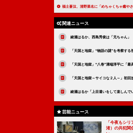
福士蒼汰、清野菜名に「めちゃくちゃ癒やされた」 「父親は自分にとって神様
関連ニュース
綾瀬はるか、西島秀俊は「兄ちゃん」
「天国と地獄」“物語の謎”を考察す
「天国と地獄」“八巻”溝端淳平に「
「天国と地獄～サイコな２人～」初回
綾瀬はるか「上目遣いをして楽しんで
芸能ニュース
「今夜もシリ
渚）の共犯関