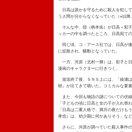
日高は誰かを守るために殺人を犯して
う人間が分からなくなっていた（※以降
そんな中、陸（柄本佑）が日高＜彩子
ッカーの中を調べたところ、日高宛て
同じ頃、コ・アース社では、日高が連
に拡散され、騒動となっていた。
一方、河原（北村一輝）は、彩子と日
漫画のキャラクターに行きつく。
放送終了後、ＳＮＳ上には、「綾瀬は
樹』が出てきて噴いた。コミカルな要
また、今回も物語の謎についての伏線
「子どもの頃に日高と女の子が入れ替
「日高は二重人格で、満月の夜だけも
孝也）は、幼少期に何かありそう」な
さらに、河原が調べていた殺人事件の