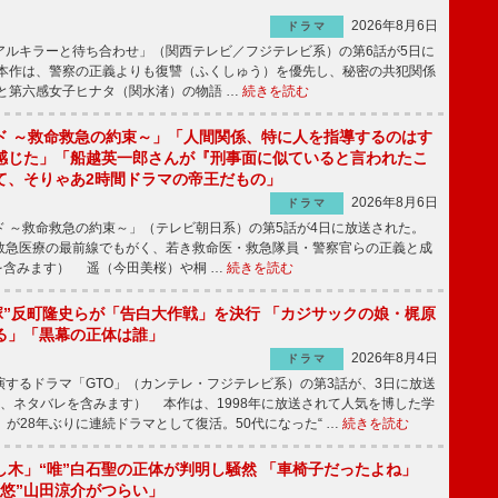
2026年8月6日
ドラマ
ルキラーと待ち合わせ」（関西テレビ／フジテレビ系）の第6話が5日に
本作は、警察の正義よりも復讐（ふくしゅう）を優先し、秘密の共犯関係
と第六感女子ヒナタ（関水渚）の物語 …
続きを読む
ド ～救命救急の約束～」「人間関係、特に人を指導するのはす
感じた」「船越英一郎さんが『刑事面に似ていると言われたこ
て、そりゃあ2時間ドラマの帝王だもの」
2026年8月6日
ドラマ
 ～救命救急の約束～」（テレビ朝日系）の第5話が4日に放送された。
急医療の最前線でもがく、若き救命医・救急隊員・警察官らの正義と成
を含みます） 遥（今田美桜）や桐 …
続きを読む
鬼塚”反町隆史らが「告白大作戦」を決行 「カジサックの娘・梶原
る」「黒幕の正体は誰」
2026年8月4日
ドラマ
するドラマ「GTO」（カンテレ・フジテレビ系）の第3話が、3日に放送
下、ネタバレを含みます） 本作は、1998年に放送されて人気を博した学
」が28年ぶりに連続ドラマとして復活。50代になった“ …
続きを読む
し木」“唯”白石聖の正体が判明し騒然 「車椅子だったよね」
“悠”山田涼介がつらい」