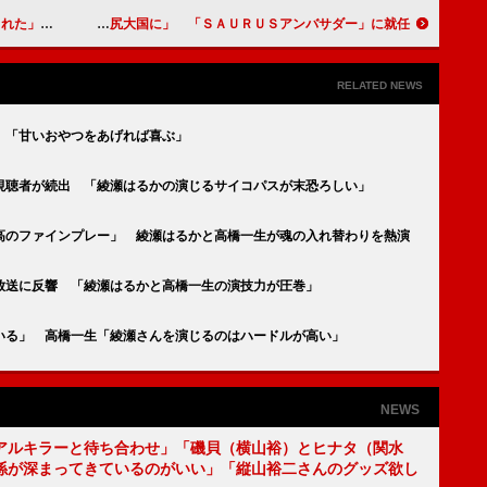
という存在」
長友佑都「日本を世界一の美尻大国に」 「ＳＡＵＲＵＳアンバサダー」に就任
RELATED NEWS
 「甘いおやつをあげれば喜ぶ」
る視聴者が続出 「綾瀬はるかの演じるサイコパスが末恐ろしい」
最高のファインプレー」 綾瀬はるかと高橋一生が魂の入れ替わりを熱演
放送に反響 「綾瀬はるかと高橋一生の演技力が圧巻」
いる」 高橋一生「綾瀬さんを演じるのはハードルが高い」
NEWS
アルキラーと待ち合わせ」「磯貝（横山裕）とヒナタ（関水
係が深まってきているのがいい」「縦山裕二さんのグッズ欲し