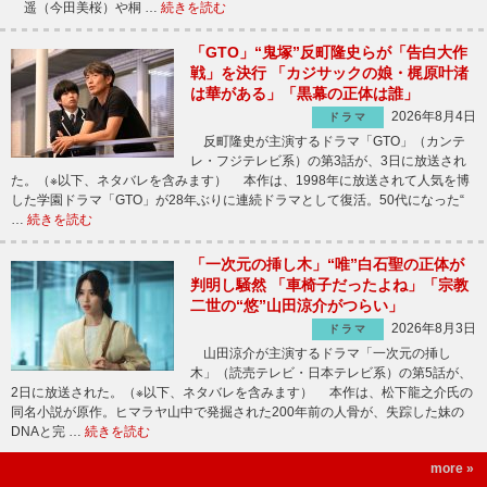
遥（今田美桜）や桐 …
続きを読む
「GTO」“鬼塚”反町隆史らが「告白大作
戦」を決行 「カジサックの娘・梶原叶渚
は華がある」「黒幕の正体は誰」
2026年8月4日
ドラマ
反町隆史が主演するドラマ「GTO」（カンテ
レ・フジテレビ系）の第3話が、3日に放送され
た。（※以下、ネタバレを含みます） 本作は、1998年に放送されて人気を博
した学園ドラマ「GTO」が28年ぶりに連続ドラマとして復活。50代になった“
…
続きを読む
「一次元の挿し木」“唯”白石聖の正体が
判明し騒然 「車椅子だったよね」「宗教
二世の“悠”山田涼介がつらい」
2026年8月3日
ドラマ
山田涼介が主演するドラマ「一次元の挿し
木」（読売テレビ・日本テレビ系）の第5話が、
2日に放送された。（※以下、ネタバレを含みます） 本作は、松下龍之介氏の
同名小説が原作。ヒマラヤ山中で発掘された200年前の人骨が、失踪した妹の
DNAと完 …
続きを読む
more »