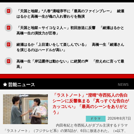
「天国と地獄」“八巻”溝端淳平に「最高のファインプレー」 綾瀬
はるかと高橋一生が魂の入れ替わりを熱演
「天国と地獄～サイコな２人～」初回放送に反響 「綾瀬はるかと
高橋一生の演技力が圧巻」
綾瀬はるか「上目遣いをして楽しんでいる」 高橋一生「綾瀬さん
を演じるのはハードルが高い」
高橋一生「岸辺露伴は動かない」に絶賛の声 「控えめに言って最
高」
芸能ニュース
NEWS
「ラストノート」“澄晴”寺西拓人の告白
シーンに反響集まる 「真っすぐな告白が
カッコいい」「最高のシーンをありがと
う」
2026年8月7日
ドラマ
内田有紀と寺西拓人がダブル主演するドラマ
「ラストノート」（フジテレビ系）の第5話が、6日に放送された。（※以下、