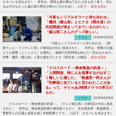
ネタバレを含みます） 本作は、環境も積み重ねてきた人生も全く違う、交わ
るはずのなかった歳の差の男女が静かに引かれ合い、人生で …
続きを読む
「今夜もシリアルキラーと待ち合わせ」
「磯貝（横山裕）とヒナタ（関水渚）の
共犯関係が深まってきているのがいい」
「縦山裕二さんのグッズ欲しい」
2026年8月6日
ドラマ
「今夜もシリアルキラーと待ち合わせ」（関
西テレビ／フジテレビ系）の第6話が5日に放送された。 本作は、警察の正義
よりも復讐（ふくしゅう）を優先し、秘密の共犯関係を結んだ一匹おおかみの
刑事・磯貝（横山裕）と第六感女子ヒナタ（関水渚）の物語 …
続きを読む
「クロスロード ～救命救急の約束～」
「人間関係、特に人を指導するのはすご
く難しいと感じた」「船越英一郎さんが
『刑事面に似ていると言われたことがあ
る』って、そりゃあ2時間ドラマの帝王だ
もの」
2026年8月6日
ドラマ
「クロスロード ～救命救急の約束～」（テレビ朝日系）の第5話が4日に放送
された。 本作は、救命救急医療の最前線でもがく、若き救命医・救急隊員・
警察官らの正義と成長を描く本格医療ドラマ。（※以下、ネタバレを含みます）