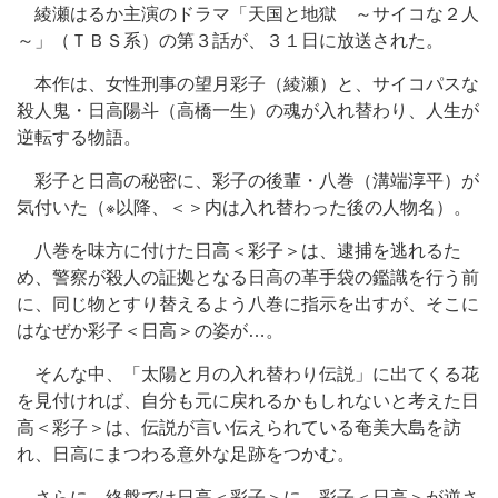
綾瀬はるか主演のドラマ「天国と地獄 ～サイコな２人
～」（ＴＢＳ系）の第３話が、３１日に放送された。
本作は、女性刑事の望月彩子（綾瀬）と、サイコパスな
殺人鬼・日高陽斗（高橋一生）の魂が入れ替わり、人生が
逆転する物語。
彩子と日高の秘密に、彩子の後輩・八巻（溝端淳平）が
気付いた（※以降、＜＞内は入れ替わった後の人物名）。
八巻を味方に付けた日高＜彩子＞は、逮捕を逃れるた
め、警察が殺人の証拠となる日高の革手袋の鑑識を行う前
に、同じ物とすり替えるよう八巻に指示を出すが、そこに
はなぜか彩子＜日高＞の姿が…。
そんな中、「太陽と月の入れ替わり伝説」に出てくる花
を見付ければ、自分も元に戻れるかもしれないと考えた日
高＜彩子＞は、伝説が言い伝えられている奄美大島を訪
れ、日高にまつわる意外な足跡をつかむ。
さらに、終盤では日高＜彩子＞に、彩子＜日高＞が逆さ