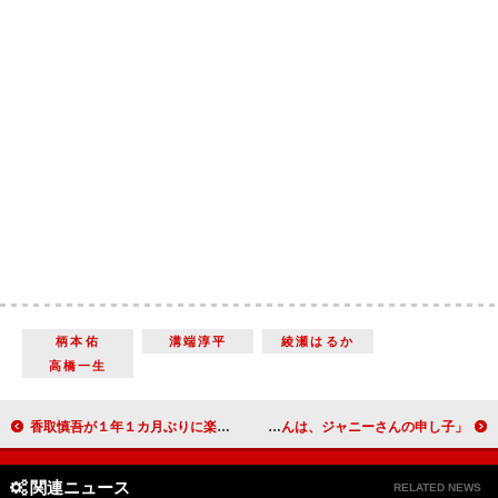
柄本佑
溝端淳平
綾瀬はるか
高橋一生
香取慎吾が１年１カ月ぶりに楽曲をリリース 「アノニマス」主題歌の“シークレット”が明らかに
堂本光一、『ＳＨＯＣＫ』の劇場公開に感謝の言葉 上田竜也「光一くんは、ジャニーさんの申し子」
関連ニュース
RELATED NEWS