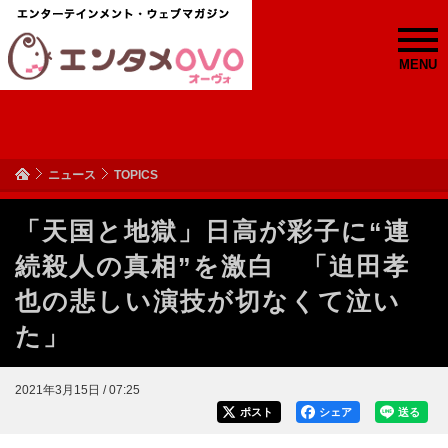
MENU
ニュース
TOPICS
「天国と地獄」日高が彩子に“連
続殺人の真相”を激白 「迫田孝
也の悲しい演技が切なくて泣い
た」
2021年3月15日 / 07:25
ポスト
シェア
送る