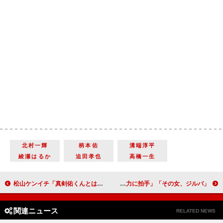
北村一輝
柄本佑
溝端淳平
綾瀬はるか
迫田孝也
高橋一生
松山ケンイチ「真剣佑くんとは一回もしゃべっていない」 「ちょっとしゃべりたかったんだけどね」
「その女、ジルバ」最終回に“ジルバロス”続出 「池脇千鶴の演技力に拍手」
関連ニュース
RELATED NEWS