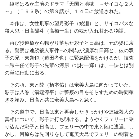
綾瀬はるか主演のドラマ「天国と地獄 ～サイコな２人
～」（ＴＢＳ系）の第９話が、１４日に放送された。
本作は、女性刑事の望月彩子（綾瀬）と、サイコパスな
殺人鬼・日高陽斗（高橋一生）の魂が入れ替わる物語。
再び歩道橋から転がり落ちた彩子と日高は、元の姿に戻
る。警察は連続殺人事件への関与が濃厚な日高と、彼の双
子の兄・東朔也（迫田孝也）に緊急配備をかけるが、捜査
一課主任で彩子の先輩の河原（北村一輝）は、一課とは別
の単独行動に出る。
その頃、東と陸（柄本佑）は奄美大島に向かっていた。
彩子は八巻（溝端淳平）に警察の目をそらすための時間稼
ぎを頼み、日高と共に奄美大島へと急ぐ。
その道中で、日高は東と再会したきっかけや連続殺人の
真相について、彩子に打ち明ける。ようやくフェリーに乗
り込んだ彩子と日高は、フェリーの中で東と陸に遭遇。し
かし、河原らは先回りをして奄美大島でフェリーの到着を