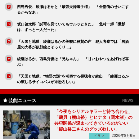
西島秀俊、綾瀬はるかと「最強夫婦選手権」 「全部俺のせいにす
るからなあ」
坂口健太郎「試写を見ていてもウルッときた」 北村一輝「撮影
は、ずっと一人だった」
「天国と地獄」綾瀬はるかの美貌に称賛の声 犯人考察では「居酒
屋の大将が似顔絵とそっくり…」
綾瀬はるか、西島秀俊は「兄ちゃん」 「甘いおやつをあげれば喜
ぶ」
「天国と地獄」“物語の謎”を考察する視聴者が続出 「綾瀬はるか
の演じるサイコパスが末恐ろしい」
芸能ニュース
NEWS
「今夜もシリアルキラーと待ち合わせ」
「磯貝（横山裕）とヒナタ（関水渚）の
共犯関係が深まってきているのがいい」
「縦山裕二さんのグッズ欲しい」
2026年8月6日
ドラマ