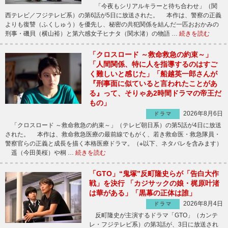
「今夜もシリアルキラーと待ち合わせ」（関
西テレビ／フジテレビ系）の第6話が5日に放送された。 本作は、警察の正義
よりも復讐（ふくしゅう）を優先し、秘密の共犯関係を結んだ一匹おおかみの
刑事・磯貝（横山裕）と第六感女子ヒナタ（関水渚）の物語 …
続きを読む
「クロスロード ～救命救急の約束～」
「人間関係、特に人を指導するのはすご
く難しいと感じた」「船越英一郎さんが
『刑事面に似ていると言われたことがあ
る』って、そりゃあ2時間ドラマの帝王だ
もの」
2026年8月6日
ドラマ
「クロスロード ～救命救急の約束～」（テレビ朝日系）の第5話が4日に放送
された。 本作は、救命救急医療の最前線でもがく、若き救命医・救急隊員・
警察官らの正義と成長を描く本格医療ドラマ。（※以下、ネタバレを含みます）
遥（今田美桜）や桐 …
続きを読む
「GTO」“鬼塚”反町隆史らが「告白大作
戦」を決行 「カジサックの娘・梶原叶渚
は華がある」「黒幕の正体は誰」
2026年8月4日
ドラマ
反町隆史が主演するドラマ「GTO」（カンテ
レ・フジテレビ系）の第3話が、3日に放送され