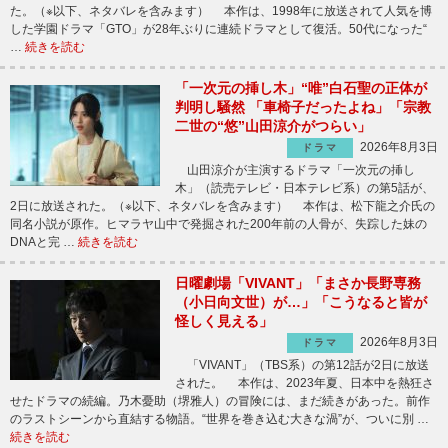
た。（※以下、ネタバレを含みます） 本作は、1998年に放送されて人気を博
した学園ドラマ「GTO」が28年ぶりに連続ドラマとして復活。50代になった“
…
続きを読む
「一次元の挿し木」“唯”白石聖の正体が
判明し騒然 「車椅子だったよね」「宗教
二世の“悠”山田涼介がつらい」
2026年8月3日
ドラマ
山田涼介が主演するドラマ「一次元の挿し
木」（読売テレビ・日本テレビ系）の第5話が、
2日に放送された。（※以下、ネタバレを含みます） 本作は、松下龍之介氏の
同名小説が原作。ヒマラヤ山中で発掘された200年前の人骨が、失踪した妹の
DNAと完 …
続きを読む
日曜劇場「VIVANT」「まさか長野専務
（小日向文世）が…」「こうなると皆が
怪しく見える」
2026年8月3日
ドラマ
「VIVANT」（TBS系）の第12話が2日に放送
された。 本作は、2023年夏、日本中を熱狂さ
せたドラマの続編。乃木憂助（堺雅人）の冒険には、まだ続きがあった。前作
のラストシーンから直結する物語。“世界を巻き込む大きな渦”が、ついに別 …
続きを読む