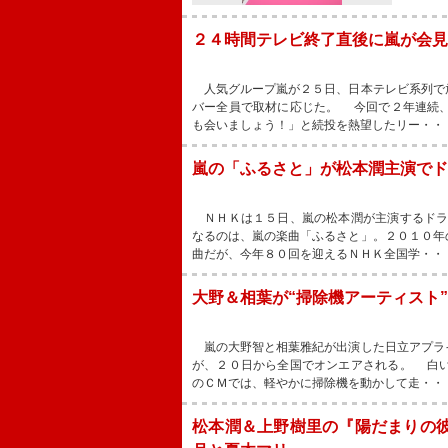
２４時間テレビ終了直後に嵐が会見
人気グループ嵐が２５日、日本テレビ系列で
バー全員で取材に応じた。 今回で２年連続
も会いましょう！」と続投を熱望したリー・・
嵐の「ふるさと」が松本潤主演で
ＮＨＫは１５日、嵐の松本潤が主演するドラ
なるのは、嵐の楽曲「ふるさと」。２０１０年
曲だが、今年８０回を迎えるＮＨＫ全国学・・
大野＆相葉が“掃除機アーティスト
嵐の大野智と相葉雅紀が出演した日立アプラ
が、２０日から全国でオンエアされる。 白
のＣＭでは、軽やかに掃除機を動かして走・・
松本潤＆上野樹里の『陽だまりの