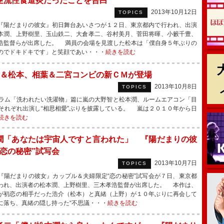
逆流性食道炎だったことを告白
2013年10月12日
TOPICS
陽だまりの彼女』初日舞台あいさつが１２日、東京都内で行われ、出演
本潤、上野樹里、玉山鉄二、大倉孝二、谷村美月、菅田将暉、小籔千豊、
浩監督らが出席した。 満員の会場を見渡した松本は「僕自身５年ぶりの
のでドキドキです」と笑顔であい・・・
続きを読む
＆松本、相葉＆二宮コンビの新ＣＭが登場
2013年10月8日
TOPICS
ラム「洗われたい洗濯物」篇に嵐の大野智と松本潤、ルームエアコン「目
それぞれ出演し“相思相愛”ぶりを披露している。 嵐は２０１０年から日
続きを読む
潤「あなたは宇宙人ですと言われた」 『陽だまりの彼
“恋の秘密”試写会
2013年10月7日
TOPICS
陽だまりの彼女』カップル＆夫婦限定“恋の秘密”試写会が７日、東京都
われ、出演者の松本潤、上野樹里、三木孝浩監督が出席した。 本作は、
が初恋の相手だった浩介（松本）と真緒（上野）が１０年ぶりに再会して
に落ち、真緒の隠し持った“不思議・・・
続きを読む