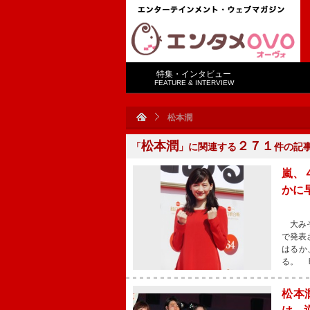
特集・インタビュー
FEATURE & INTERVIEW
松本潤
松本潤
２７１
「
」に関連する
件の記
嵐、
かに
大みそ
で発表
はるか
る。 
松本