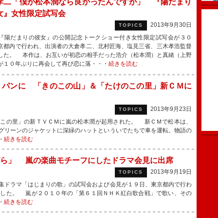
孝二「僕が松本潤なら良かったんですが」 『陽だまり
女』女性限定試写会
2013年9月30日
TOPICS
陽だまりの彼女』の公開記念トークショー付き女性限定試写会が３０
京都内で行われ、出演者の大倉孝二、北村匠海、塩見三省、三木孝浩監督
した。 本作は、お互いが初恋の相手だった浩介（松本潤）と真緒（上野
が１０年ぶりに再会して再び恋に落・・・
続きを読む
・パンに 「きのこの山」＆「たけのこの里」新ＣＭに
2013年9月23日
TOPICS
この里」の新ＴＶＣＭに嵐の松本潤が起用された。 新ＣＭで松本は、
グリーンのジャケットに深緑のハットといういでたちで車を運転。物語の
・
続きを読む
がら」 嵐の楽曲モチーフにしたドラマ会見に出席
2013年9月19日
TOPICS
集ドラマ「はじまりの歌」の試写会および会見が１９日、東京都内で行わ
席した。 嵐が２０１０年の「第６１回ＮＨＫ紅白歌合戦」で歌い、その
・
続きを読む