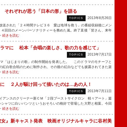
 それぞれが思う「日本の形」を語る
2013年8月26日
TOPICS
放送された「２４時間テレビ３６ 愛は地球を救う」の番組収録後にメン
、４回目のメーンパーソナリティーを務めた嵐。終了直後「皆さん、来年
・
続きを読む
ドラマに 松本「合唱の楽しさ、歌の力を感じて」
2013年7月17日
TOPICS
マ「はじまりの歌」の制作開始を発表した。 このドラマのモチーフと
の紅白歌合戦のために制作され、その後の紅白などでも披露されてきた楽
・
続きを読む
”に ２人が駆け回って描いたのは…あの人！
2013年7月11日
TOPICS
イアンスのクリーナー新ＣＭ「２段ブーストサイクロン 軽々アート」篇
いシャツに白いパンツというおそろいの格好で登場した大野と相葉。今回
・
続きを読む
彼女』新キャスト発表 映画オリジナルキャラに谷村美