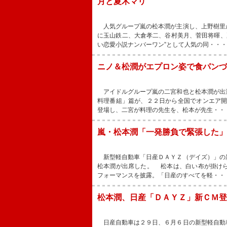
月と夏木マリ
人気グループ嵐の松本潤が主演し、上野樹里
に玉山鉄二、大倉孝二、谷村美月、菅田将暉、
い恋愛小説ナンバーワン”として人気の同・・・
ニノ＆松潤がエプロン姿で食パンづ
アイドルグループ嵐の二宮和也と松本潤が出
料理番組」篇が、２２日から全国でオンエア
登場し、二宮が料理の先生を、松本が先生・・
嵐・松本潤「一発勝負で緊張した
新型軽自動車「日産ＤＡＹＺ（デイズ）」の
松本潤が出席した。 松本は、白い布が掛け
フォーマンスを披露。「日産のすべてを軽・・
松本潤、日産「ＤＡＹＺ」新ＣＭ登
日産自動車は２９日、６月６日の新型軽自動