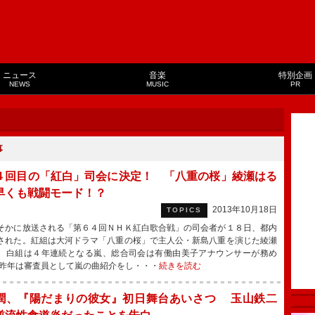
ニュース
音楽
特別企画
NEWS
MUSIC
PR
事
４回目の「紅白」司会に決定！ 「八重の桜」綾瀬はる
早くも戦闘モード！？
2013年10月18日
TOPICS
かに放送される「第６４回ＮＨＫ紅白歌合戦」の司会者が１８日、都内
された。紅組は大河ドラマ「八重の桜」で主人公・新島八重を演じた綾瀬
、白組は４年連続となる嵐、総合司会は有働由美子アナウンサーが務め
昨年は審査員として嵐の曲紹介をし・・・
続きを読む
潤、『陽だまりの彼女』初日舞台あいさつ 玉山鉄二