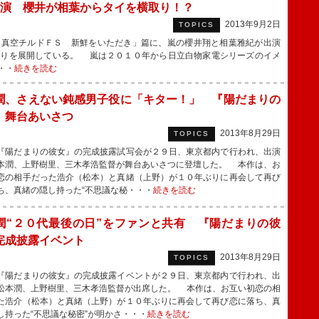
演 櫻井が相葉からタイを横取り！？
2013年9月2日
TOPICS
真空チルドＦＳ 新鮮をいただき」篇に、嵐の櫻井翔と相葉雅紀が出演
とりを展開している。 嵐は２０１０年から日立白物家電シリーズのイメ
・・
続きを読む
潤、さえない鈍感男子役に「キター！」 『陽だまりの
』舞台あいさつ
2013年8月29日
TOPICS
陽だまりの彼女』の完成披露試写会が２９日、東京都内で行われ、出演
本潤、上野樹里、三木孝浩監督が舞台あいさつに登壇した。 本作は、お
恋の相手だった浩介（松本）と真緒（上野）が１０年ぶりに再会して再び
ち、真緒の隠し持った“不思議な秘・・・
続きを読む
潤“２０代最後の日”をファンと共有 『陽だまりの彼
完成披露イベント
2013年8月29日
TOPICS
陽だまりの彼女』の完成披露イベントが２９日、東京都内で行われ、出
松本潤、上野樹里、三木孝浩監督が出席した。 本作は、お互い初恋の相
た浩介（松本）と真緒（上野）が１０年ぶりに再会して再び恋に落ち、真
し持った“不思議な秘密”が明かさ・・・
続きを読む