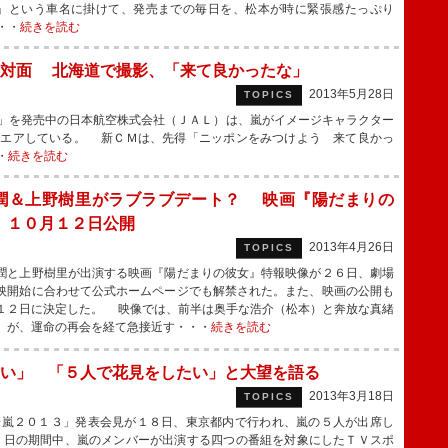
」という車名に掛けて、発売までの毎日を、松本が時に緊張感たっぷり
・・
続きを読む
と対面 北海道で撮影、「来て良かったな」
2013年5月28日
TOPICS
」を発売中の日本航空株式会社（ＪＡＬ）は、嵐がイメージキャラクター
ンエアしている。 新ＣＭは、先得「ニッポンをみつけよう 来て良かっ
・
続きを読む
潤＆上野樹里がラブラブデート？ 映画『陽だまりの
』１０月１２日公開
2013年4月26日
TOPICS
と上野樹里が出演する映画『陽だまりの彼女』特報映像が２６日、劇場
映開始に合わせて公式ホームページでも解禁された。また、映画の公開も
１２日に決定した。 映像では、前半は奥手な浩介（松本）と奔放な真緒
）が、運命の再会を経て急接近す・・・
続きを読む
い」 「５人で花見をしたい」と大望を語る
2013年3月18日
TOPICS
嵐２０１３」発表会見が１８日、東京都内で行われ、嵐の５人が出席し
７日の期間中、嵐のメンバーが出演する四つの番組を対象にしたＴＶスポ