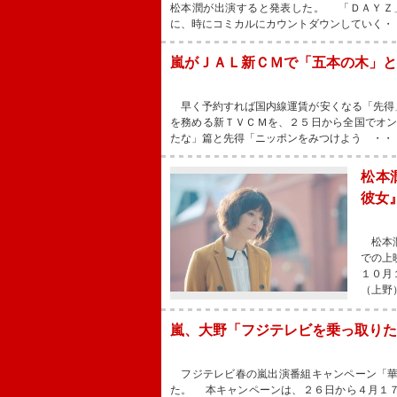
松本潤が出演すると発表した。 「ＤＡＹＺ
に、時にコミカルにカウントダウンしていく・
嵐がＪＡＬ新ＣＭで「五本の木」
早く予約すれば国内線運賃が安くなる「先得
を務める新ＴＶＣＭを、２５日から全国でオ
たな」篇と先得「ニッポンをみつけよう ・・
松本
彼女
松本潤
での上
１０月
（上野
嵐、大野「フジテレビを乗っ取りた
フジテレビ春の嵐出演番組キャンペーン「華
た。 本キャンペーンは、２６日から４月１