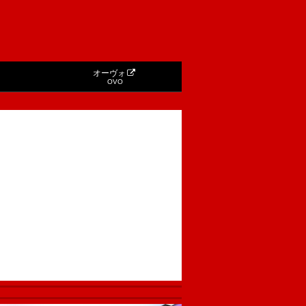
オーヴォ
OVO