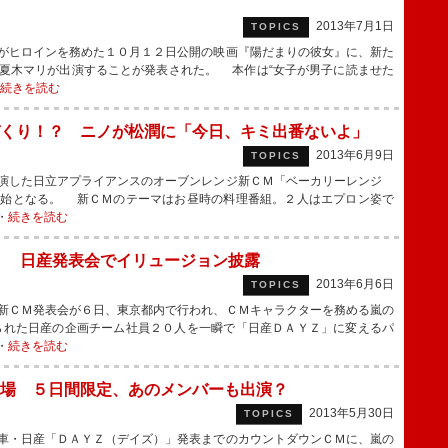
2013年7月1日
TOPICS
がヒロインを務めた１０月１２日公開の映画『陽だまりの彼女』に、新た
夏木マリが出演することが発表された。 本作は“女子が男子に読ませた
続きを読む
くり！？ ニノが松潤に「今日、キミ出番ないよ」
2013年6月9日
TOPICS
演した日立アプライアンスのオーブンレンジ新ＣＭ「ベーカリーレンジ
開始となる。 新ＣＭのテーマはお昼時の料理番組。２人はエプロン姿で
・
続きを読む
」 日産発表会でイリュージョン披露
2013年6月6日
TOPICS
新ＣＭ発表会が６日、東京都内で行われ、ＣＭキャラクターを務める嵐の
られた日産の企画チーム社員２０人を一瞬で「日産ＤＡＹＺ」に変えるパ
・
続きを読む
場 ５日間限定、あのメンバーも出演？
2013年5月30日
TOPICS
車・日産「ＤＡＹＺ（デイズ）」発表までのカウントダウンＣＭに、嵐の