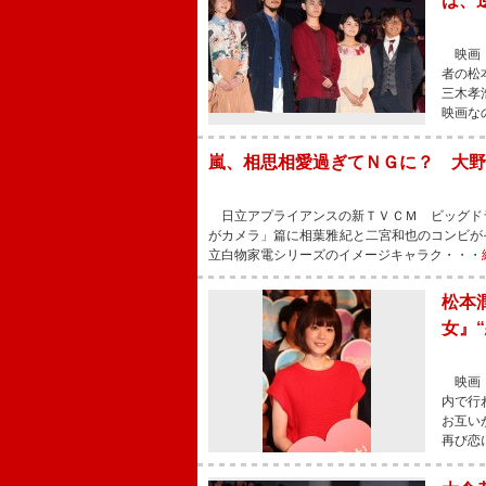
は、
映画『
者の松
三木孝
映画な
嵐、相思相愛過ぎてＮＧに？ 大野
日立アプライアンスの新ＴＶＣＭ ビッグド
がカメラ」篇に相葉雅紀と二宮和也のコンビが
立白物家電シリーズのイメージキャラク・・・
松本
女』
映画『
内で行
お互い
再び恋