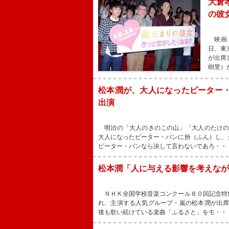
大倉
の彼
映画『
日、東
が出席
樹里）
松本潤が、大人になったピーター
出演
明治の「大人のきのこの山」「大人のたけの
大人になったピーター・パンに扮（ふん）し、
ピーター・パンなら決して言わないであろ・・
松本潤「人に与える影響を考えな
ＮＨＫ全国学校音楽コンクール８０回記念特
れ、主演する人気グループ・嵐の松本潤が出
後も歌い続けている楽曲「ふるさと」をモ・・