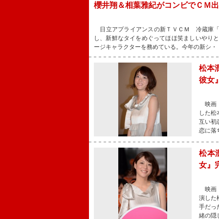
櫻井翔＆相葉雅紀がコンビでＣＭ出
日立アプライアンスの新ＴＶＣＭ 冷蔵庫「
し、新鮮なタイをめぐってほほ笑ましいやり
ージキャラクターを務めている。今年の新シ・
松本
彼女
映画『
した松
互い初
恋に落
松本
女』
映画『
演した
手だっ
緒の隠