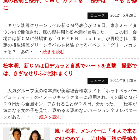
嵐の松潤と櫻井、ＣＭで“カフェる” 櫻井は「“～る”が癖
に」
2012年5月28日
ニュース
キリン淡麗グリーンラベル新ＣＭ発表会が２９日、東京ミッドタ
ウン内で開催され、嵐の櫻井翔と松本潤が登場した。 この日、会
場には新ＣＭに登場する「ＧＲＥＥＮ ｃａｆｅ」が再現され、限
定の樽生淡麗グリーンラベルを体験できるイベント「グリーンカフ
ェる？ あの・・・
続きを読む
松本潤、新ＣＭは目ヂカラと言葉でハートを直撃 撮影で
は、きざなせりふに照れまくり
2011年9月28日
ニュース
人気グループ嵐の松本潤が美容総合検索サイト「ホットペッパー
ビューティー」のイメージキャラクターに起用され、その新ＣＭが
２９日から全国オンエアされることが２８日、分かった。 松本が
気になる女の子を見て、褒める＆褒めないバージョン全２０パター
ンがある。 ・・・
続きを読む
嵐・松本、メンバーに「４人で来る
のはやめて」 寺山修二初の長編小