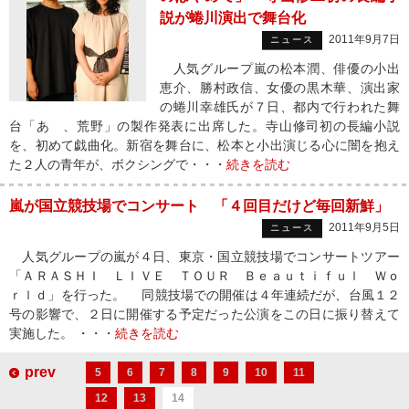
説が蜷川演出で舞台化
2011年9月7日
ニュース
人気グループ嵐の松本潤、俳優の小出
恵介、勝村政信、女優の黒木華、演出家
の蜷川幸雄氏が７日、都内で行われた舞
台「あゝ、荒野」の製作発表に出席した。寺山修司初の長編小説
を、初めて戯曲化。新宿を舞台に、松本と小出演じる心に闇を抱え
た２人の青年が、ボクシングで・・・
続きを読む
嵐が国立競技場でコンサート 「４回目だけど毎回新鮮」
2011年9月5日
ニュース
人気グループの嵐が４日、東京・国立競技場でコンサートツアー
「ＡＲＡＳＨＩ ＬＩＶＥ ＴＯＵＲ Ｂｅａｕｔｉｆｕｌ Ｗｏ
ｒｌｄ」を行った。 同競技場での開催は４年連続だが、台風１２
号の影響で、２日に開催する予定だった公演をこの日に振り替えて
実施した。 ・・・
続きを読む
prev
5
6
7
8
9
10
11
12
13
14