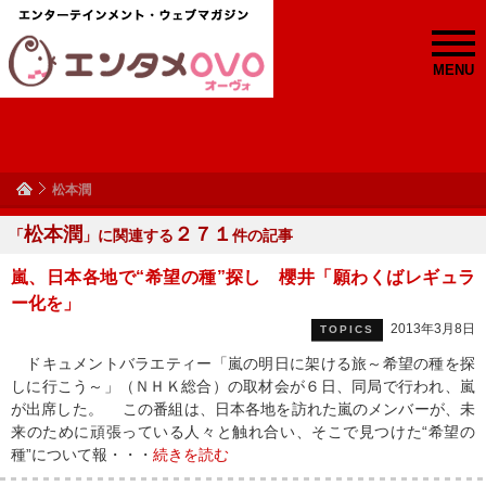
MENU
松本潤
松本潤
２７１
「
」に関連する
件の記事
嵐、日本各地で“希望の種”探し 櫻井「願わくばレギュラ
ー化を」
2013年3月8日
TOPICS
ドキュメントバラエティー「嵐の明日に架ける旅～希望の種を探
しに行こう～」（ＮＨＫ総合）の取材会が６日、同局で行われ、嵐
が出席した。 この番組は、日本各地を訪れた嵐のメンバーが、未
来のために頑張っている人々と触れ合い、そこで見つけた“希望の
種”について報・・・
続きを読む