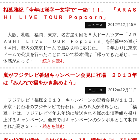
相葉雅紀「今年は漢字一文字で“一緒”！！」 「ＡＲＡＳ
ＨＩ ＬＩＶＥ ＴＯＵＲ Ｐｏｐｃｏｒｎ」
2012年12月15日
ニュース
大阪、札幌、福岡、東京、名古屋を回る５大ドームツアー「ＡＲ
ＡＳＨＩ ＬＩＶＥ ＴＯＵＲ Ｐｏｐｃｏｒｎ」を開催中の嵐が
１４日、都内の東京ドームで囲み取材に応じた。 ２年ぶりに東京
ドームで公演を行ったことについて松本潤は「帰ってきた感じ。一
体感があって・・・
続きを読む
嵐がフジテレビ番組キャンペーン会見に登場 ２０１３年
は「みんなで福をかき集めよう」
2012年12月11日
ニュース
フジテレビ「福嵐２０１３」キャンペーンの記者会見が１１日、
東京・お台場のフジテレビで行われ、嵐の５人が出席した。 「福
嵐」とは、フジテレビで年末年始に放送される嵐の出演番組を盛り
上げるキャンペーン。会見ではキャンペーンのシンボルとして制作
された高さ３・・・
続きを読む