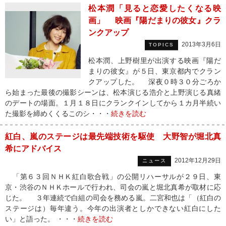
松本潤「見ると恋愛したくなる映
画」 映画『陽だまりの彼女』クラ
ンクアップ
2013年3月6日
TOPICS
松本潤、上野樹里が出演する映画『陽だ
まりの彼女』が５日、東京都内でクラン
クアップした。 深夜０時３０分ごろか
ら始まった最後の撮影シーンは、松本演じる浩介と上野演じる真緒
のデートの場面。１月１８日にクランクインしてから１カ月半続い
た撮影を締めくくるこのシ・・・
続きを読む
紅白、嵐のステージは最先端技術を駆使 大野智が堀北真
希にアドバイス
2012年12月29日
ニュース
「第６３回ＮＨＫ紅白歌合戦」の公開リハーサルが２９日、東
京・渋谷のＮＨＫホールで行われ、司会の嵐と堀北真希が取材に応
じた。 ３年連続で白組の司会を務める嵐。二宮和也は「（紅白の
ステージは）毎年違う。今年の出演者としかできない紅白にした
い」と語った。 ・・・
続きを読む