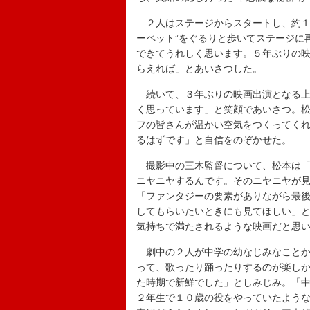
２人はステージからスタートし、約１
ーペット”をぐるりと歩いてステージに
できてうれしく思います。５年ぶりの
らえれば」とあいさつした。
続いて、３年ぶりの映画出演となる上
く思っています」と笑顔であいさつ。
フの皆さんが温かい空気をつくってく
るはずです」と自信をのぞかせた。
撮影中の三木監督について、松本は「
ニヤニヤするんです。そのニヤニヤが
「ファンタジーの要素がありながら最
してもらいたいときにも見てほしい」
気持ちで満たされるような映画だと思
劇中の２人が中学の幼なじみなことか
って、歌ったり踊ったりするのが楽し
た時期で新鮮でした」としみじみ。「
２年生で１０歳の役をやっていたよう