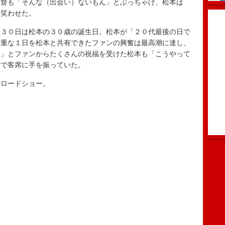
監督も「そんな（出会い）ないもん」とぶっちゃけ、松本は
と笑わせた。
３０日は松本の３０歳の誕生日。松本が「２０代最後の日で
貴重な１日を松本と共有できたファンの興奮は最高潮に達し、
！」とファンからたくさんの祝福を受けた松本も「こうやって
顔で客席に手を振っていた。
ロードショー。