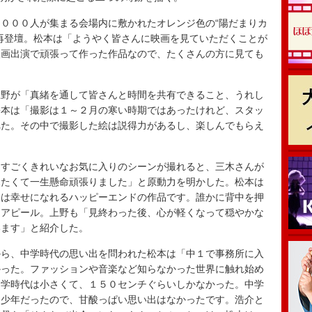
０００人が集まる会場内に敷かれたオレンジ色の“陽だまりカ
再登壇。松本は「ようやく皆さんに映画を見ていただくことが
映画出演で頑張って作った作品なので、たくさんの方に見ても
野が「真緒を通して皆さんと時間を共有できること、うれし
松本は「撮影は１～２月の寒い時期ではあったけれど、スタッ
れた。その中で撮影した絵は説得力があるし、楽しんでもらえ
すごくきれいなお気に入りのシーンが撮れると、三木さんが
見たくて一生懸命頑張りました」と原動力を明かした。松本は
後は幸せになれるハッピーエンドの作品です。誰かに背中を押
とアピール。上野も「見終わった後、心が軽くなって穏やかな
います」と紹介した。
ら、中学時代の思い出を問われた松本は「中１で事務所に入
かった。ファッションや音楽など知らなかった世界に触れ始め
中学時代は小さくて、１５０センチぐらいしかなかった。中学
な少年だったので、甘酸っぱい思い出はなかったです。浩介と