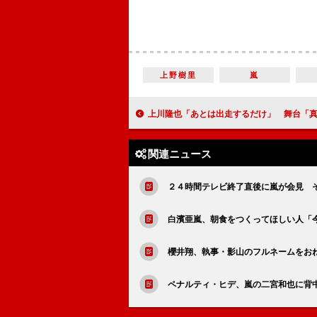
上野樹里
嵐
上川隆也「あとは出走するだけ」 舞台「真田十勇士」初日控
関連ニュース
２４時間テレビ終了直後に嵐が会見 
白濱亜嵐、朝食をつくってほしい人「
櫻井翔、執事・影山のフルネームをお
ペナルティ・ヒデ、嵐の二宮和也に背