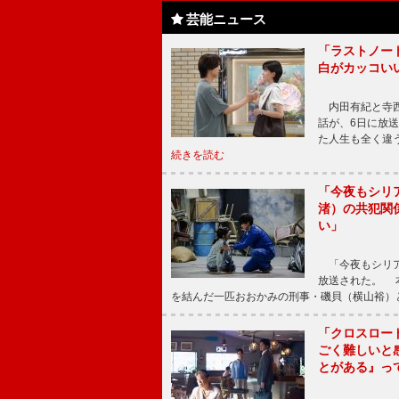
芸能ニュース
「ラストノー
白がカッコい
内田有紀と寺西
話が、6日に放
た人生も全く違
続きを読む
「今夜もシリ
渚）の共犯関
い」
「今夜もシリア
放送された。 
を結んだ一匹おおかみの刑事・磯貝（横山裕）
「クロスロー
ごく難しいと
とがある』っ