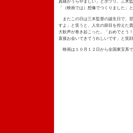
真緒がうらやましい」とポツリ。三木
「（映画では）想像でつくりました」
またこの日は三木監督の誕生日で、翌
すよ」と笑うと、人生の節目を控えた
大歓声が巻き起こった。「おめでとう
直接お会いできてうれしいです」と笑
映画は１０月１２日から全国東宝系で