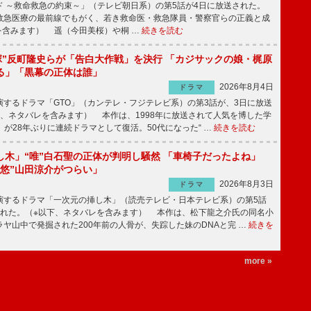
 ～救命救急の約束～」（テレビ朝日系）の第5話が4日に放送された。
急医療の最前線でもがく、若き救命医・救急隊員・警察官らの正義と成
を含みます） 遥（今田美桜）や桐 …
続きを読む
鬼塚”反町隆史らが「告白大作戦」を決行 「カジサックの娘・梶原
る」「黒幕の正体は誰」
2026年8月4日
ドラマ
するドラマ「GTO」（カンテレ・フジテレビ系）の第3話が、3日に放送
下、ネタバレを含みます） 本作は、1998年に放送されて人気を博した学
」が28年ぶりに連続ドラマとして復活。50代になった“ …
続きを読む
し木」“唯”白石聖の正体が判明し騒然 「車椅子だったよね」
“悠”山田涼介がつらい」
2026年8月3日
ドラマ
するドラマ「一次元の挿し木」（読売テレビ・日本テレビ系）の第5話
された。（※以下、ネタバレを含みます） 本作は、松下龍之介氏の同名小
ヤ山中で発掘された200年前の人骨が、失踪した妹のDNAと完 …
続きを
more »