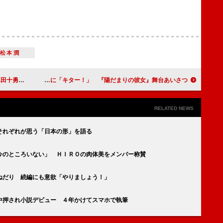
松本潤
え意気込み
松本潤、さえない鈍感男子役に「キター！」 『陽だまりの彼女』舞台あいさつ
RELATED NEWS
それぞれが思う「日本の形」を語る
今のところいない」 ＨＩＲＯの肉体美をメンバー称賛
ねだり 続編にも意欲「やりましょう！」
中押され小説デビュー ４年かけてスマホで執筆