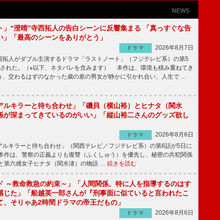
NEWS
ト」“澄晴”寺西拓人の告白シーンに反響集まる 「真っすぐな告
い」「最高のシーンをありがとう」
2026年8月7日
ドラマ
拓人がダブル主演するドラマ「ラストノート」（フジテレビ系）の第5
送された。（※以下、ネタバレを含みます） 本作は、環境も積み重ねてき
う、交わるはずのなかった歳の差の男女が静かに引かれ合い、人生で …
アルキラーと待ち合わせ」「磯貝（横山裕）とヒナタ（関水
係が深まってきているのがいい」「縦山裕二さんのグッズ欲し
2026年8月6日
ドラマ
ルキラーと待ち合わせ」（関西テレビ／フジテレビ系）の第6話が5日に
本作は、警察の正義よりも復讐（ふくしゅう）を優先し、秘密の共犯関係
と第六感女子ヒナタ（関水渚）の物語 …
続きを読む
ド ～救命救急の約束～」「人間関係、特に人を指導するのはす
感じた」「船越英一郎さんが『刑事面に似ていると言われたこ
て、そりゃあ2時間ドラマの帝王だもの」
2026年8月6日
ドラマ