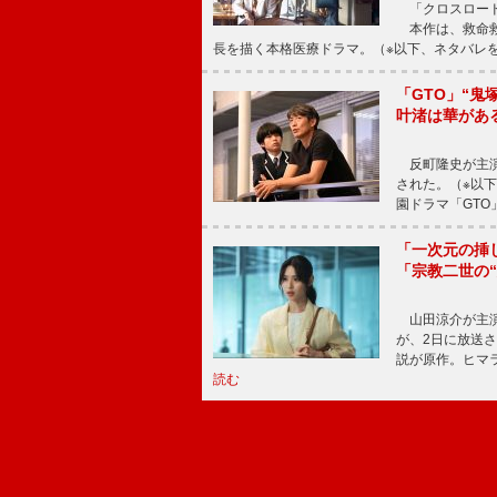
「クロスロード
本作は、救命救
長を描く本格医療ドラマ。（※以下、ネタバレ
「GTO」“
叶渚は華があ
反町隆史が主演
された。（※以
園ドラマ「GTO
「一次元の挿
「宗教二世の
山田涼介が主演
が、2日に放送
説が原作。ヒマラ
読む