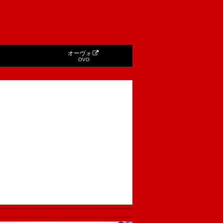
オーヴォ
OVO