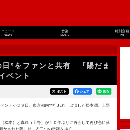
ニュース
音楽
特別企画
NEWS
MUSIC
PR
の日”をファンと共有 『陽だま
イベント
ポスト
シェア
送る
ベントが２９日、東京都内で行われ、出演した松本潤、上野
（松本）と真緒（上野）が１０年ぶりに再会して再び恋に落
が明かされた際に起こる二つの奇跡を描く。