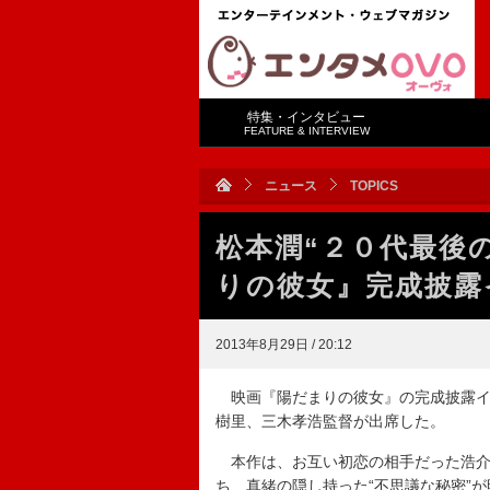
特集・インタビュー
FEATURE & INTERVIEW
ニュース
TOPICS
松本潤“２０代最後
りの彼女』完成披露
2013年8月29日 / 20:12
映画『陽だまりの彼女』の完成披露イ
樹里、三木孝浩監督が出席した。
本作は、お互い初恋の相手だった浩介
ち、真緒の隠し持った“不思議な秘密”