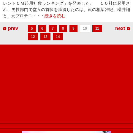
レントＣＭ起用社数ランキング」を発表した。 １０社に起用さ
れ、男性部門で堂々の首位を獲得したのは、嵐の相葉雅紀、櫻井翔
と、元プロテニ・・・
続きを読む
prev
next
5
6
7
8
9
10
11
12
13
14