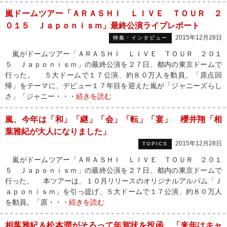
嵐ドームツアー「ＡＲＡＳＨＩ ＬＩＶＥ ＴＯＵＲ ２
０１５ Ｊａｐｏｎｉｓｍ」最終公演ライブレポート
2015年12月28日
特集・インタビュー
嵐がドームツアー「ＡＲＡＳＨＩ ＬＩＶＥ ＴＯＵＲ ２０１
５ Ｊａｐｏｎｉｓｍ」の最終公演を２７日、都内の東京ドームで
行った。 ５大ドームで１７公演、約８０万人を動員。「原点回
帰」をテーマに、デビュー１７年目を迎えた嵐が「ジャニーズらし
さ」「ジャニー・・・
続きを読む
嵐、今年は「和」「継」「会」「転」「宴」 櫻井翔「相
葉雅紀が大人になりました」
2015年12月28日
TOPICS
嵐がドームツアー「ＡＲＡＳＨＩ ＬＩＶＥ ＴＯＵＲ ２０１
５ Ｊａｐｏｎｉｓｍ」の最終公演を２７日、都内の東京ドームで
行った。 本ツアーは、１０月リリースのオリジナルアルバム「Ｊ
ａｐｏｎｉｓｍ」を引っ提げ、５大ドームで１７公演、約８０万人
を動員。「原・・・
続きを読む
相葉雅紀＆松本潤がそろって年賀状を投函 「来年はキャ