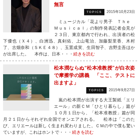
無言
2015年10月23日
TOPICS
ミュージカル「花より男子 Ｔｈｅ
Ｍｕｓｉｃａｌ」の制作発表記者会見が
２３日、東京都内で行われ、出演者の松
下優也（Ｘ４）、白洲迅、真剣佑、上山竜治、加藤梨里香、木村
了、古畑奈和（ＳＫＥ４８）、玉置成実、生田智子、吉野圭吾ほか
が出席した。 本作は、日本・・・
続きを読む
松本潤ならぬ“松本准教授”が白衣姿
で摩擦学の講義 「ここ、テストに
出ますよ」
2015年9月27日
TOPICS
嵐の松本潤が出演する大王製紙「エリ
エール」の新ＣＭ「ひとり暮らし」篇が
１０月１日から、「松本准教授」篇が同
月２１日からそれぞれ全国でオンエアされる。 松本は「このた
び、エリエールは新しく生まれ変わりました。ＣＭの中で僕も驚い
ていますが、これはホントで・・・
続きを読む