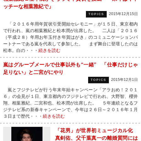
ッチーな相葉雅紀で」
2015年12月15日
TOPICS
「２０１６年用年賀状引受開始セレモニー」が１５日、東京都内
で行われ、嵐の相葉雅紀と松本潤が出席した。 二人は「２０１６
（平成２８）年用お年玉付き年賀はがき」のコミュニケーションパ
ートナーである嵐を代表して参加した。 まず舞台に登壇したのは
松本。白の・・・
続きを読む
嵐はグループメールで仕事以外も“一緒” 「仕事だけじゃ
足りない」と二宮がにやり
2015年12月1日
TOPICS
嵐とフジテレビが行う年末年始キャンペーン「アラおめ！２０１
６」の会見が１日、東京都内のフジテレビで行われ、大野智、櫻井
翔、相葉雅紀、二宮和也、松本潤が出席した。 ５年連続となるフ
ジテレビ系の新春キャンペーンで、今年は２６日～２０１６年１月
３日まで歴代・・・
続きを読む
「花男」が世界初ミュージカル化
真剣佑、父千葉真一の離婚質問には