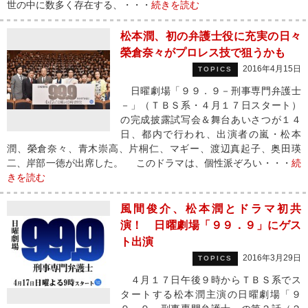
世の中に数多く存在する、・・・
続きを読む
松本潤、初の弁護士役に充実の日々
榮倉奈々がプロレス技で狙うかも
2016年4月15日
TOPICS
日曜劇場「９９．９－刑事専門弁護士
－」（ＴＢＳ系・４月１７日スタート）
の完成披露試写会＆舞台あいさつが１４
日、都内で行われ、出演者の嵐・松本
潤、榮倉奈々、青木崇高、片桐仁、マギー、渡辺真起子、奥田瑛
二、岸部一徳が出席した。 このドラマは、個性派ぞろい・・・
続
きを読む
風間俊介、松本潤とドラマ初共
演！ 日曜劇場「９９．９」にゲス
ト出演
2016年3月29日
TOPICS
４月１７日午後９時からＴＢＳ系でス
タートする松本潤主演の日曜劇場「９