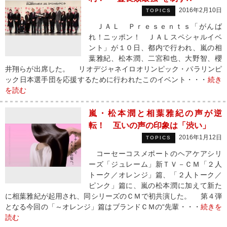
2016年2月10日
TOPICS
ＪＡＬ Ｐｒｅｓｅｎｔｓ「がんば
れ！ニッポン！ ＪＡＬスペシャルイベ
ント」が１０日、都内で行われ、嵐の相
葉雅紀、松本潤、二宮和也、大野智、櫻
井翔らが出席した。 リオデジャネイロオリンピック・パラリンピ
ック日本選手団を応援するために行われたこのイベント・・・
続き
を読む
嵐・松本潤と相葉雅紀の声が逆
転！ 互いの声の印象は「渋い」
2016年1月12日
TOPICS
コーセーコスメポートのヘアケアシリ
ーズ「ジュレーム」新ＴＶ－ＣＭ「２人
トーク／オレンジ」篇、「２人トーク／
ピンク」篇に、嵐の松本潤に加えて新た
に相葉雅紀が起用され、同シリーズのＣＭで初共演した。 第４弾
となる今回の「～オレンジ」篇はブランドＣＭの“先輩・・・
続きを
読む