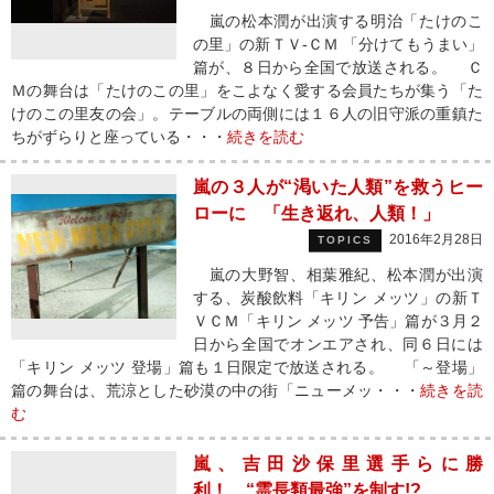
嵐の松本潤が出演する明治「たけのこ
の里」の新ＴＶ‐ＣＭ 「分けてもうまい」
篇が、８日から全国で放送される。 Ｃ
Ｍの舞台は「たけのこの里」をこよなく愛する会員たちが集う「た
けのこの里友の会」。テーブルの両側には１６人の旧守派の重鎮た
ちがずらりと座っている・・・
続きを読む
嵐の３人が“渇いた人類”を救うヒー
ローに 「生き返れ、人類！」
2016年2月28日
TOPICS
嵐の大野智、相葉雅紀、松本潤が出演
する、炭酸飲料「キリン メッツ」の新Ｔ
ＶＣＭ「キリン メッツ 予告」篇が３月２
日から全国でオンエアされ、同６日には
「キリン メッツ 登場」篇も１日限定で放送される。 「～登場」
篇の舞台は、荒涼とした砂漠の中の街「ニューメッ・・・
続きを読
む
嵐、吉田沙保里選手らに勝
利！ “霊長類最強”を制す!?