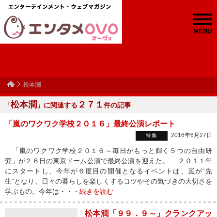
MENU
松本潤
松本潤
２７１
「
」に関連する
件の記事
「嵐のワクワク学校２０１６」最終公演レポート
2016年6月27日
特集
「嵐のワクワク学校２０１６～毎日がもっと輝く５つの自由研
究」が２６日の東京ドーム公演で最終公演を迎えた。 ２０１１年
にスタートし、今年が６度目の開催となるイベントは、嵐が“先
生”となり、日々の暮らしを楽しくするコツやその気づきの大切さを
学ぶもの。今年は・・・
続きを読む
松本潤「９９．９～」クランクアッ