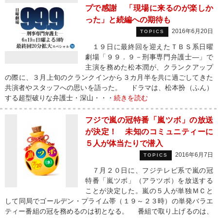
プで感謝 「現場に来るのが楽しか
った」と続編への期待も
2016年6月20日
TOPICS
１９日に最終回を迎えたＴＢＳ系日曜
劇場「９９．９－刑事専門弁護士―」で
主演を務めた松本潤が、クランクアップ
の際に、３月上旬のクランクインから３カ月半を共に過ごしてきた
共演者やスタッフへの思いを語った。 ドラマは、松本扮（ふん）
する超型破りな弁護士・深山・・・
続きを読む
フジで嵐の冠特番「嵐ツボ」の放送
が決定！ 未知のコミュニティーに
５人が体当たりで潜入
2016年6月7日
TOPICS
７月２０日に、フジテレビ系で嵐の冠
特番「嵐ツボ」（アラツボ）を放送する
ことが決定した。嵐の５人が単独ＭＣと
して同局でゴールデン・プライム帯（１９～２３時）の単発バラエ
ティー番組の冠を務めるのは初となる。 番組で取り上げるのは、