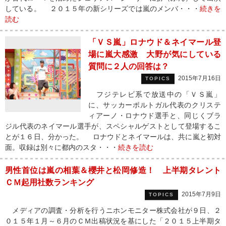
している。 ２０１５年の新シリーズでは嵐のメンバ・・・
続きを
読む
「ＶＳ嵐」ロナウド＆ネイマール登
場に嵐大感激 大野が気にしている
質問に２人の回答は？
2015年7月16日
TOPICS
フジテレビ系で放送中の「ＶＳ嵐」
に、サッカーポルトガル代表のクリステ
ィアーノ・ロナウド選手と、同じくブラ
ジル代表のネイマール選手が、スペシャルゲストとして登場するこ
とが１６日、分かった。 ロナウドとネイマールは、共に嵐と初対
面。収録は別々に都内のスタ・・・
続きを読む
男性首位は嵐の相葉＆櫻井と松岡修造！ 上半期タレント
ＣＭ起用社数ランキング
2015年7月9日
TOPICS
メディアの調査・分析を行うニホンモニター株式会社が９日、２
０１５年１月～６月のＣＭ出稿状況を基にした「２０１５上半期タ