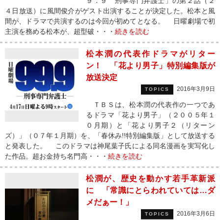
９．９ 刑事専門弁護士」の第２話（２
４日放送）に風間俊介がゲスト出演することが決定した。松本と風
間が、ドラマで共演するのは今回が初めてとなる。 日曜劇場で初
主演を務める松本が、超型破・・・
続きを読む
松本潤の代表作ドラマがリター
ン！ 「花より男子」特別編集版が
放送決定
2016年3月9日
TOPICS
ＴＢＳは、松本潤の代表作の一つであ
るドラマ「花より男子」（２００５年１
０月期）と「花より男子２（リターン
ズ）」（０７年１月期）を、「春休み!!特別編集版」として放送する
と発表した。 このドラマは神尾葉子氏による同名漫画を実写化し
た作品。超お金持ち名門高・・・
続きを読む
松潤が、歴史を動かす若手革新派
に 「常識にとらわれていては…ダ
メだぁー！」
2016年3月6日
TOPICS