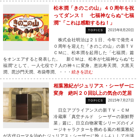
松本潤「きのこの山」４０周年を祝
ってダンス！ 七福神ならぬ“七福
潤”「これは感動するね！」
2015年8月20日
TOPICS
株式会社明治は２１日、今年で発売４
０周年を迎えた「きのこの山」の新ＴＶ
ＣＭに、松本潤を起用した「七福潤」篇
をオンエアすると発表した。 新ＣＭは、松本が七福神ならぬ“七
福潤”として、一人七役で７人の神々に変身。恵比寿天潤、大黒天
潤、毘沙門天潤、布袋尊潤、・・・
続きを読む
相葉雅紀がジュリアス・シーザーに
変身 絶叫２０回以上の気合の芝居
2015年7月27日
TOPICS
日立アプライアンスの新ＴＶ－ＣＭ
冷蔵庫「真空チルド シーザーの新鮮野
菜」篇に、日立白物家電シリーズのイメ
ージキャラクターを務める嵐の相葉雅紀
が古代ローマを治めたジュリアス・シーザーに扮（ふん）して出演