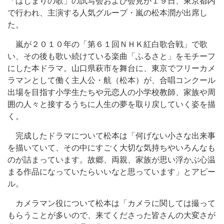
「はじまりの歌」の試写会および会見が１９日、東京都内
で行われ、主演する人気グループ・嵐の松本潤が出席し
た。
嵐が２０１０年の「第６１回ＮＨＫ紅白歌合戦」で歌
い、その後も歌い続けている楽曲「ふるさと」をモチーフ
にした本ドラマ。山口県萩市を舞台に、東京でフリーカメ
ラマンとして働く主人公・航（松本）が、合唱コンクール
出場を目指す小学生たちや元恋人の小学校教師、家族や周
囲の人々と接するうちに人生の夢を取り戻していく姿を描
く。
完成したドラマについて松本は「何げない小さな出来事
を描いていて、その中にすごく大切な気持ちやいろんなも
のが詰まっています。故郷、両親、家族が思い浮かぶ心温
まる作品になっていたらいいなと思っています」とアピー
ル。
カメラマン役について松本は「カメラに関しては撮って
もらうことが多いので、来てくださった皆さんの大変さが