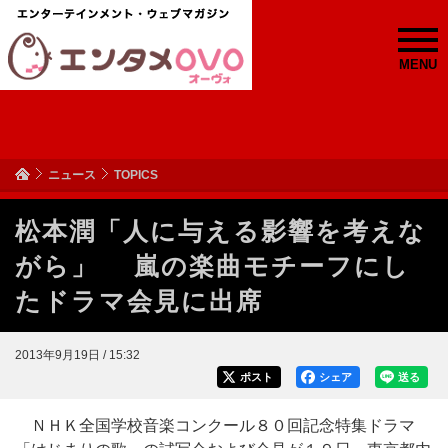
MENU
ニュース
TOPICS
松本潤「人に与える影響を考えな
がら」 嵐の楽曲モチーフにし
たドラマ会見に出席
2013年9月19日 / 15:32
ポスト
シェア
送る
ＮＨＫ全国学校音楽コンクール８０回記念特集ドラマ