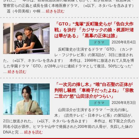
された。 本作は、救命救急医療の最前線でもがく、若き救命医・救急隊員・
警察官らの正義と成長を描く本格医療ドラマ。（※以下、ネタバレを含みます）
遥（今田美桜）や桐 …
続きを読む
「GTO」“鬼塚”反町隆史らが「告白大作
戦」を決行 「カジサックの娘・梶原叶渚
は華がある」「黒幕の正体は誰」
2026年8月4日
ドラマ
反町隆史が主演するドラマ「GTO」（カンテ
レ・フジテレビ系）の第3話が、3日に放送され
た。（※以下、ネタバレを含みます） 本作は、1998年に放送されて人気を博
した学園ドラマ「GTO」が28年ぶりに連続ドラマとして復活。50代になった“
…
続きを読む
「一次元の挿し木」“唯”白石聖の正体が
判明し騒然 「車椅子だったよね」「宗教
二世の“悠”山田涼介がつらい」
2026年8月3日
ドラマ
山田涼介が主演するドラマ「一次元の挿し
木」（読売テレビ・日本テレビ系）の第5話が、
2日に放送された。（※以下、ネタバレを含みます） 本作は、松下龍之介氏の
同名小説が原作。ヒマラヤ山中で発掘された200年前の人骨が、失踪した妹の
DNAと完 …
続きを読む