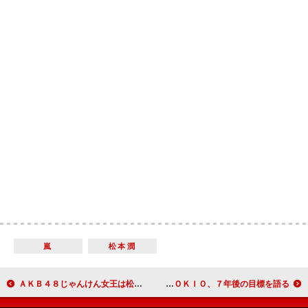
嵐
松本潤
ＡＫＢ４８じゃんけん女王は松井珠理奈 センター曲は「等身大の自分を出せる曲がいい」
国分太一「お・も・て・な・しに参加したい」 ＴＯＫＩＯ、７年後の目標を語る