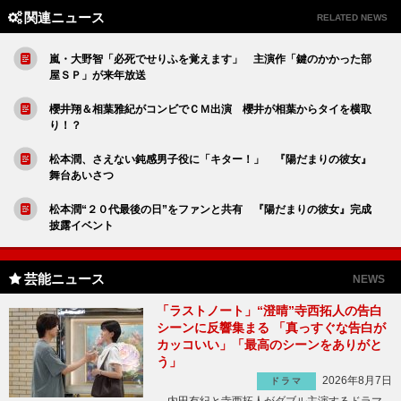
関連ニュース
RELATED NEWS
嵐・大野智「必死でせりふを覚えます」 主演作「鍵のかかった部
屋ＳＰ」が来年放送
櫻井翔＆相葉雅紀がコンビでＣＭ出演 櫻井が相葉からタイを横取
り！？
松本潤、さえない鈍感男子役に「キター！」 『陽だまりの彼女』
舞台あいさつ
松本潤“２０代最後の日”をファンと共有 『陽だまりの彼女』完成
披露イベント
芸能ニュース
NEWS
「ラストノート」“澄晴”寺西拓人の告白
シーンに反響集まる 「真っすぐな告白が
カッコいい」「最高のシーンをありがと
う」
2026年8月7日
ドラマ