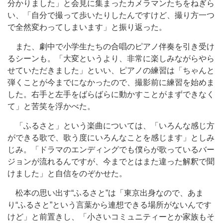
分かりました」と会見に集まったカメラマンたちをねぎら
い、「自分で撮って歩いたりしたんですけど、撮り方一つ
で全然変わってしまいます」と振り返った。
また、劇中で小学生たちの合唱のピアノ伴奏を引き受け
るシーンも。「大変というより、非常に楽しみながらやら
せていただきました」といい、ピアノの練習は「ちゃんと
弾くことが今までになかったので、撮影前に練習を始めま
した。右手と左手をばらばらに動かすことがまずできなく
て」と苦笑を浮かべた。
「ふるさと」という楽曲については、「いろんな感じ方
ができる歌で、歌う度にいろんなことを感じます」としみ
じみ。「ドラマのエンディングでも僕らが歌っているバー
ジョンが流れるんですが、今までとはまた違った解釈で聞
けました」と自信をのぞかせた。
松本の思い出す“ふるさと”は「東京出身なので、あま
り“ふるさと”という言葉から連想できる場所がないんです
けど」と前置きし、「小さいコミュニティーとか家族もそ