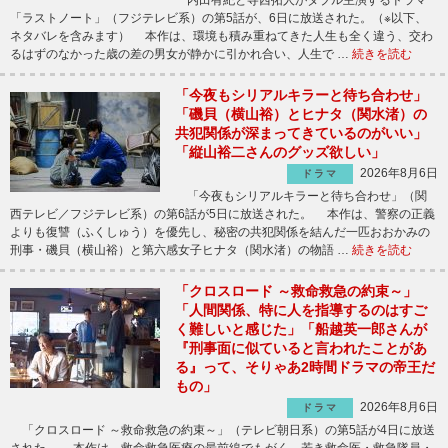
内田有紀と寺西拓人がダブル主演するドラマ
「ラストノート」（フジテレビ系）の第5話が、6日に放送された。（※以下、
ネタバレを含みます） 本作は、環境も積み重ねてきた人生も全く違う、交わ
るはずのなかった歳の差の男女が静かに引かれ合い、人生で …
続きを読む
「今夜もシリアルキラーと待ち合わせ」
「磯貝（横山裕）とヒナタ（関水渚）の
共犯関係が深まってきているのがいい」
「縦山裕二さんのグッズ欲しい」
2026年8月6日
ドラマ
「今夜もシリアルキラーと待ち合わせ」（関
西テレビ／フジテレビ系）の第6話が5日に放送された。 本作は、警察の正義
よりも復讐（ふくしゅう）を優先し、秘密の共犯関係を結んだ一匹おおかみの
刑事・磯貝（横山裕）と第六感女子ヒナタ（関水渚）の物語 …
続きを読む
「クロスロード ～救命救急の約束～」
「人間関係、特に人を指導するのはすご
く難しいと感じた」「船越英一郎さんが
『刑事面に似ていると言われたことがあ
る』って、そりゃあ2時間ドラマの帝王だ
もの」
2026年8月6日
ドラマ
「クロスロード ～救命救急の約束～」（テレビ朝日系）の第5話が4日に放送