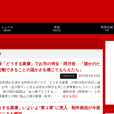
ニュース
音楽
特別企画
NEWS
MUSIC
PR
事
蒼「どうする家康」でお市の侍女・阿月役 「誰かのた
行動できることの温かさを感じてもらえたら」
2023年4月16日
TOPICS
本潤が主演するNHK大河ドラマ「どうする家康」の第14回が16日に放
、お市（北川景子）に仕える侍女の阿月を演じた伊東蒼からコメントが届
 第14回の副題は「金ヶ崎でどうする！」。織田信長（岡田准一）と共
倉義景との戦に臨んだ徳川家康（松本）・・・
続きを読む
うする家康」いよいよ“第２章”に突入 制作統括が今後
どころを解説