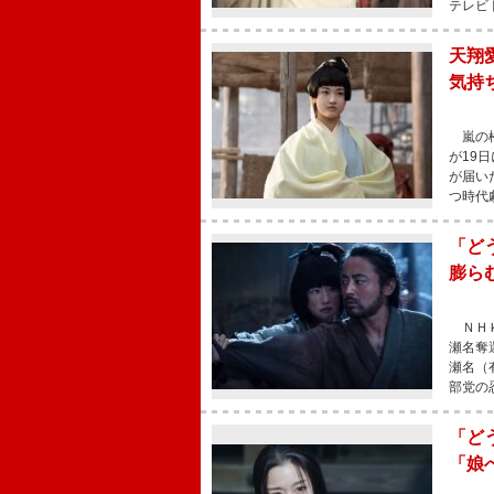
テレビ
天翔
気持
嵐の松
が19
が届い
つ時代
「ど
膨ら
ＮＨＫ
瀬名奪
瀬名（
部党の
「ど
「娘