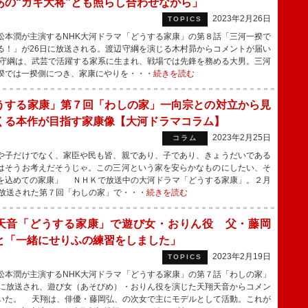
あの“ガキ大将”とも照らし合わせながら」
2023年2月26日
TOPICS
本潤が主演するNHK大河ドラマ「どうする家康」の第８話「三河一揆で
る！」が26日に放送される。渡辺守綱を演じる木村昴からコメントが届い
守綱は、武芸で活躍する家系に生まれ、戦場では先鋒を務める大男。三河
揆では一揆側につき、家康にやりを・・・
続きを読む
うする家康」第７回「わしの家」一向宗との対立から見
くる本作が目指す家康像【大河ドラマコラム】
2023年2月25日
コラム
子だけでなく、家臣や民も皆、親であり、子であり、きょうだいである
はそうお考えだそうじゃ。この三河という家を安らかなものにしたい、そ
を込めての家康」 ＮＨＫで放送中の大河ドラマ「どうする家康」。２月
に放送された第７回「わしの家」で・・・
続きを読む
天音「どうする家康」で遊び女・おりん役 父・藤岡
と「一緒にせりふの練習をしました」
2023年2月19日
TOPICS
本潤が主演するNHK大河ドラマ「どうする家康」の第７話「わしの家」
日に放送され、遊び女（あそびめ）・おりん役を演じた天翔天音からコメン
いた。 天翔は、俳優・藤岡弘、の次女で主にモデルとして活動。これが