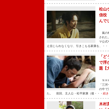
松山
信役
んで
嵐の松
された
マ公式
え信じられなくなり、引きこもる家康を、・・
「ど
で浮
題【
ＮＨＫ
「三河
の中で
た。 前回、主人公・松平家康（後・・・
続き
木村