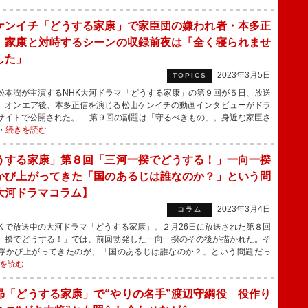
ケンイチ「どうする家康」で家臣団の嫌われ者・本多正
 家康と対峙するシーンの収録前夜は「全く寝られませ
した」
2023年3月5日
TOPICS
本潤が主演するNHK大河ドラマ「どうする家康」の第９回が５日、放送
。オンエア後、本多正信を演じる松山ケンイチの動画インタビューがドラ
サイトで公開された。 第９回の副題は「守るべきもの」。身近な家臣さ
・
続きを読む
うする家康」第８回「三河一揆でどうする！」一向一揆
かび上がってきた「国のあるじは誰なのか？」という問
大河ドラマコラム】
2023年3月4日
コラム
で放送中の大河ドラマ「どうする家康」。２月26日に放送された第８回
一揆でどうする！」では、前回勃発した一向一揆のその後が描かれた。そ
浮かび上がってきたのが、「国のあるじは誰なのか？」という問題だっ
を読む
昴「どうする家康」で“やりの名手”渡辺守綱役 役作り