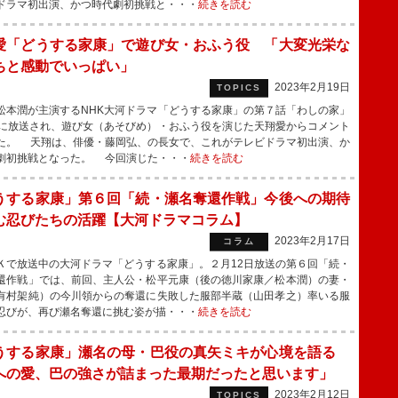
ドラマ初出演、かつ時代劇初挑戦と・・・
続きを読む
愛「どうする家康」で遊び女・おふう役 「大変光栄な
ちと感動でいっぱい」
2023年2月19日
TOPICS
本潤が主演するNHK大河ドラマ「どうする家康」の第７話「わしの家」
日に放送され、遊び女（あそびめ）・おふう役を演じた天翔愛からコメント
た。 天翔は、俳優・藤岡弘、の長女で、これがテレビドラマ初出演、か
劇初挑戦となった。 今回演じた・・・
続きを読む
うする家康」第６回「続・瀬名奪還作戦」今後への期待
む忍びたちの活躍【大河ドラマコラム】
2023年2月17日
コラム
で放送中の大河ドラマ「どうする家康」。２月12日放送の第６回「続・
還作戦」では、前回、主人公・松平元康（後の徳川家康／松本潤）の妻・
有村架純）の今川領からの奪還に失敗した服部半蔵（山田孝之）率いる服
忍びが、再び瀬名奪還に挑む姿が描・・・
続きを読む
うする家康」瀬名の母・巴役の真矢ミキが心境を語る
への愛、巴の強さが詰まった最期だったと思います」
2023年2月12日
TOPICS