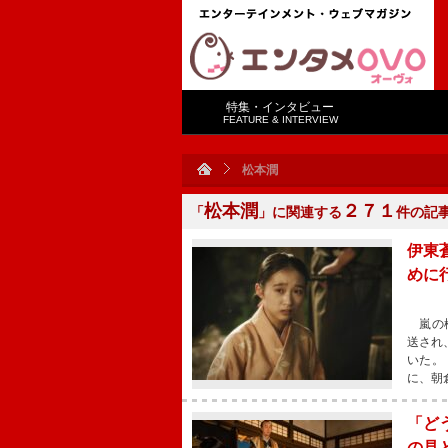
特集・インタビュー
FEATURE & INTERVIEW
松本潤
松本潤
２７１
「
」に関連する
件の記
伊東
めに
嵐の松
送され
いた。
に、朝
「ど
の見