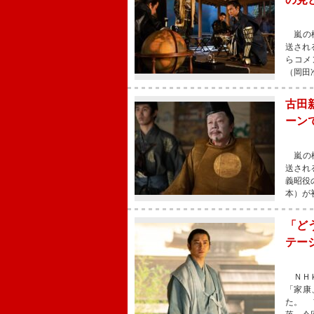
嵐の松
送され
らコメ
（岡田
古田
ーン
嵐の松
送され
義昭役
本）が
「ど
テー
ＮＨＫ
「家康
た。 