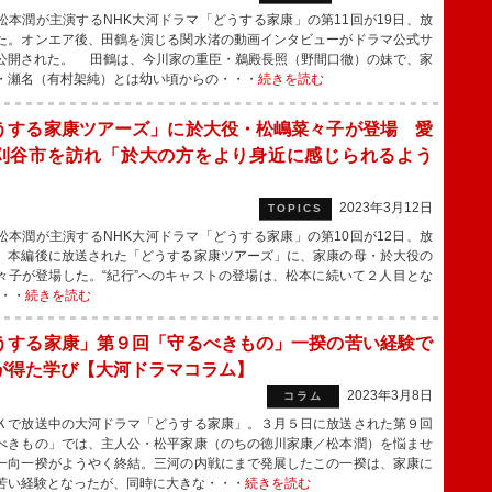
本潤が主演するNHK大河ドラマ「どうする家康」の第11回が19日、放
た。オンエア後、田鶴を演じる関水渚の動画インタビューがドラマ公式サ
公開された。 田鶴は、今川家の重臣・鵜殿長照（野間口徹）の妹で、家
・瀬名（有村架純）とは幼い頃からの・・・
続きを読む
うする家康ツアーズ」に於大役・松嶋菜々子が登場 愛
刈谷市を訪れ「於大の方をより身近に感じられるよう
2023年3月12日
TOPICS
本潤が主演するNHK大河ドラマ「どうする家康」の第10回が12日、放
、本編後に放送された「どうする家康ツアーズ」に、家康の母・於大役の
々子が登場した。“紀行”へのキャストの登場は、松本に続いて２人目とな
・・
続きを読む
うする家康」第９回「守るべきもの」一揆の苦い経験で
が得た学び【大河ドラマコラム】
2023年3月8日
コラム
で放送中の大河ドラマ「どうする家康」。３月５日に放送された第９回
べきもの」では、主人公・松平家康（のちの徳川家康／松本潤）を悩ませ
一向一揆がようやく終結。三河の内戦にまで発展したこの一揆は、家康に
苦い経験となったが、同時に大きな・・・
続きを読む