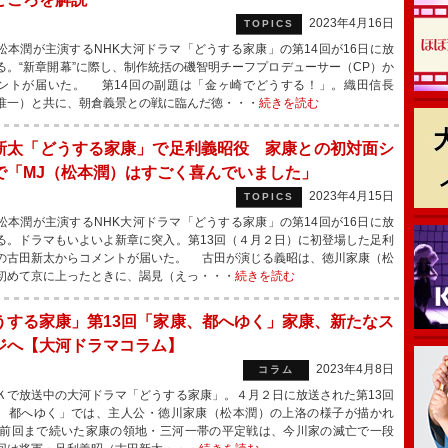
2023年4月16日
TOPICS
本潤が主演するNHK大河ドラマ「どうする家康」の第14回が16日に放
る。“新章開幕”に際し、制作統括の磯智明チーフプロデューサー（CP）か
ントが届いた。 第14回の副題は「金ヶ崎でどうする！」。織田信長
准一）と共に、朝倉義景との戦に臨んだ徳・・・
続きを読む
新太「どうする家康」で足利義昭役 家康との初対面シ
で「MJ（松本潤）はすごく喜んでいました」
2023年4月15日
TOPICS
本潤が主演するNHK大河ドラマ「どうする家康」の第14回が16日に放
る。ドラマもいよいよ新章に突入。第13回（４月２日）に初登場した足利
の古田新太からコメントが届いた。 古田が演じる義昭は、徳川家康（松
初めて京に上ったときに、謁見（えっ・・・
続きを読む
うする家康」第13回「家康、都へゆく」家康、新たなス
ジへ【大河ドラマコラム】
2023年4月8日
コラム
で放送中の大河ドラマ「どうする家康」。４月２日に放送された第13回
、都へゆく」では、主人公・徳川家康（松本潤）の上洛の様子が描かれ
前回まで続いた家康の領地・三河一帯の平定戦は、今川家の滅亡で一段