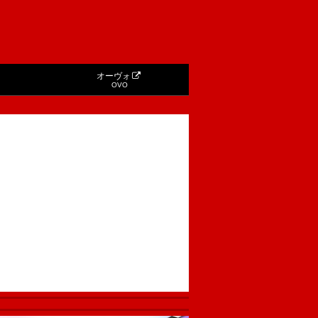
オーヴォ
OVO