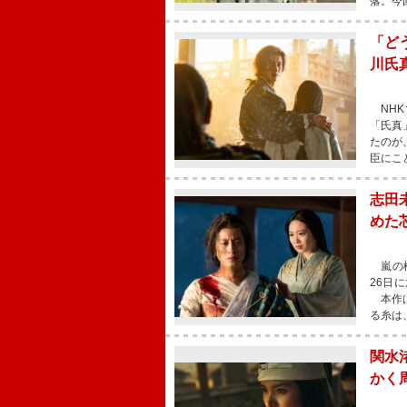
落。今
「ど
川氏
NHK
「氏真
たのが
臣にこ
志田
めた
嵐の松
26日
本作は
る糸は
関水
かく