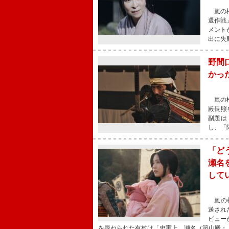
嵐の松
還作戦
メント
出に失
野間
かっ
嵐の松
殿長照
副題は
し、「
「ど
瀬名
して
嵐の松
送され
ビュー
を尋ねられた有村は「史実上、瀬名（築山殿・