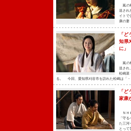
嵐の松
送され
イトで
康の妻
「ど
知県
に」
嵐の松
送され
松嶋菜
る。 今回、愛知県刈谷市を訪れた松嶋は「・
「ど
家康
ＮＨＫ
「守る
た三河
とって