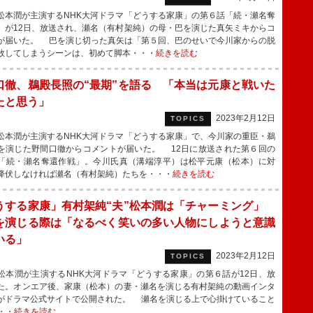
本潤が主演するNHK大河ドラマ「どうする家康」の第６話「続・瀬名奪
」が12日、放送され、瀬名（有村架純）の母・巴を演じた真矢ミキからコ
が届いた。 巴を演じ切った真矢は「第５回、巴のせいで今川家からの脱
敗してしまうシーンは、初めて脚本・・・
続きを読む
口徹、鵜殿長照の“最期”を語る 「本当は元康と戦いた
たと思う」
2023年2月12日
TOPICS
本潤が主演するNHK大河ドラマ「どうする家康」で、今川家の重臣・鵜
を演じた野間口徹からコメントが届いた。 12日に放送された第６回の
「続・瀬名奪還作戦」。今川氏真（溝端淳平）は松平元康（松本）に対
降伏しなければ瀬名（有村架純）たちを・・・
続きを読む
うする家康」有村架純“夫”松本潤は「チャーミング」
を演じる際は「なるべく笑いの多い人物にしようと意識
いる」
2023年2月12日
TOPICS
本潤が主演するNHK大河ドラマ「どうする家康」の第６話が12日、放
た。オンエア後、家康（松本）の妻・瀬名を演じる有村架純の動画インタ
がドラマ公式サイトで公開された。 瀬名を演じる上で心掛けていること
・・
続きを読む