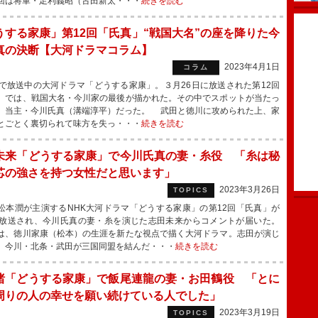
回は将軍・足利義昭（古田新太・・・
続きを読む
うする家康」第12回「氏真」“戦国大名”の座を降りた今
真の決断【大河ドラマコラム】
2023年4月1日
コラム
で放送中の大河ドラマ「どうする家康」。３月26日に放送された第12回
」では、戦国大名・今川家の最後が描かれた。その中でスポットが当たっ
、当主・今川氏真（溝端淳平）だった。 武田と徳川に攻められた上、家
とごとく裏切られて味方を失っ・・・
続きを読む
未来「どうする家康」で今川氏真の妻・糸役 「糸は秘
芯の強さを持つ女性だと思います」
2023年3月26日
TOPICS
本潤が主演するNHK大河ドラマ「どうする家康」の第12回「氏真」が
に放送され、今川氏真の妻・糸を演じた志田未来からコメントが届いた。
、徳川家康（松本）の生涯を新たな視点で描く大河ドラマ。志田が演じ
、今川・北条・武田が三国同盟を結んだ・・・
続きを読む
渚「どうする家康」で飯尾連龍の妻・お田鶴役 「とに
周りの人の幸せを願い続けている人でした」
2023年3月19日
TOPICS