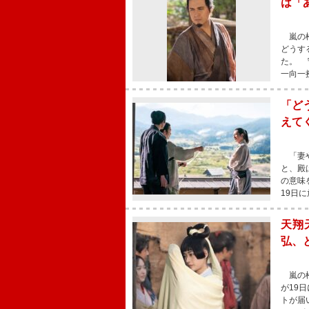
は「
嵐の松
どうす
た。 
一向一
「ど
えて
「妻や
と、殿
の意味
19日
天翔
弘、
嵐の松
が19
トが届