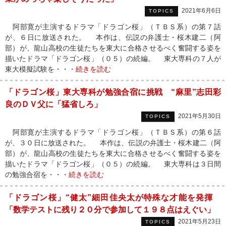
2021年6月6日
TOPICS
阿部寛が主演するドラマ「ドラゴン桜」（ＴＢＳ系）の第７話
が、６日に放送された。 本作は、伝説の弁護士・桜木建二（阿
部）が、龍山高校の生徒たちを東大に合格させるべく奮闘する姿を
描いたドラマ「ドラゴン桜」（０５）の続編。 東大専科の７人が
東大模擬試験を・・・
続きを読む
「ドラゴン桜」東大専科が勉強合宿に挑戦 “麻里”志田彩
良のＤＶ父に「猛省しろ」
2021年5月30日
TOPICS
阿部寛が主演するドラマ「ドラゴン桜」（ＴＢＳ系）の第６話
が、３０日に放送された。 本作は、伝説の弁護士・桜木建二（阿
部）が、龍山高校の生徒たちを東大に合格させるべく奮闘する姿を
描いたドラマ「ドラゴン桜」（０５）の続編。 東大専科は３日間
の勉強合宿を・・・
続きを読む
「ドラゴン桜」“健太”細田佳央太が特殊な才能を発揮
「数学テストに残り２０分で参加して１９８点はえぐい」
2021年5月23日
TOPICS