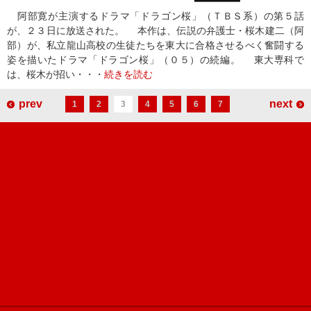
阿部寛が主演するドラマ「ドラゴン桜」（ＴＢＳ系）の第５話
が、２３日に放送された。 本作は、伝説の弁護士・桜木建二（阿
部）が、私立龍山高校の生徒たちを東大に合格させるべく奮闘する
姿を描いたドラマ「ドラゴン桜」（０５）の続編。 東大専科で
は、桜木が招い・・・
続きを読む
prev
next
1
2
3
4
5
6
7