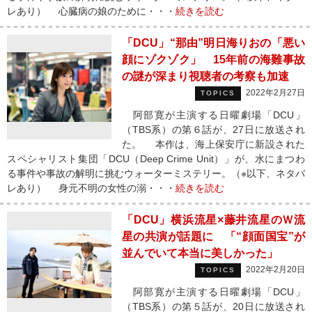
レあり） 心臓病の娘のために・・・
続きを読む
「DCU」“那由”明日海りおの「悪い
顔にゾクゾク」 15年前の海難事故
の謎が深まり視聴者の考察も加速
2022年2月27日
TOPICS
阿部寛が主演する日曜劇場「DCU」
（TBS系）の第６話が、27日に放送され
た。 本作は、海上保安庁に新設された
スペシャリスト集団「DCU（Deep Crime Unit）」が、水にまつわ
る事件や事故の解明に挑むウォーターミステリー。（※以下、ネタバ
レあり） 身元不明の女性の溺・・・
続きを読む
「DCU」横浜流星×藤井流星のＷ流
星の共演が話題に 「“顔面国宝”が
並んでいて本当に美しかった」
2022年2月20日
TOPICS
阿部寛が主演する日曜劇場「DCU」
（TBS系）の第５話が、20日に放送され