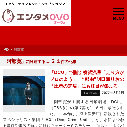
MENU
阿部寛
阿部寛
１２１
「
」に関連する
件の記事
「DCU」“瀬能”横浜流星「走り方が
プロのよう」 “那由”明日海りおの
「圧巻の芝居」にも注目が集まる
2022年3月6日
TOPICS
阿部寛が主演する日曜劇場「DCU」
（TBS系）の第７話が、６日に放送され
た。 本作は、海上保安庁に新設された
スペシャリスト集団「DCU（Deep Crime Unit）」が、水にまつわ
る事件や事故の解明に挑むウォーターミステリー。（※以下、ネタバ