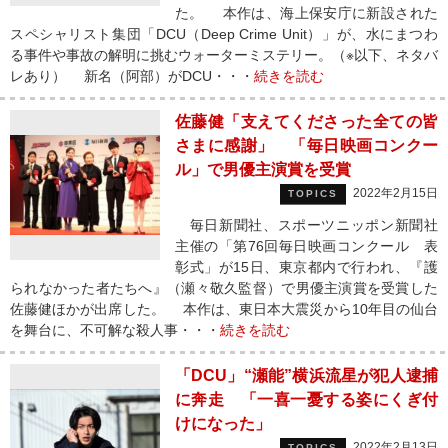
た。 本作は、海上保安庁に新設された
スペシャリスト集団「DCU（Deep Crime Unit）」が、水にまつわ
る事件や事故の解明に挑むウォーターミステリー。（※以下、ネタバ
レあり） 新名（阿部）がDCU・・・
続きを読む
佐藤健「支えてくださった全ての皆
さまに感謝」 「毎日映画コンクー
ル」で男優主演賞を受賞
2022年2月15日
TOPICS
毎日新聞社、スポーツニッポン新聞社
主催の「第76回毎日映画コンクール 表
彰式」が15日、東京都内で行われ、『護
られなかった者たちへ』（瀬々敬久監督）で男優主演賞を受賞した
佐藤健ほかが出席した。 本作は、東日本大震災から10年目の仙台
を舞台に、不可解な殺人事・・・
続きを読む
「DCU」“瀬能”横浜流星が犯人逮捕
に奔走 「一喜一憂する姿にくぎ付
けになった」
2022年2月13日
TOPICS