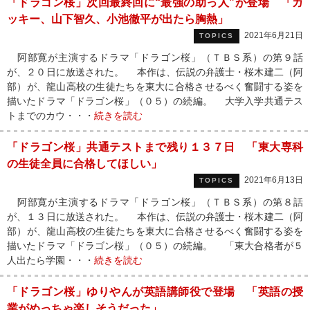
「ドラゴン桜」次回最終回に“最強の助っ人”が登場 「ガ
ッキー、山下智久、小池徹平が出たら胸熱」
2021年6月21日
TOPICS
阿部寛が主演するドラマ「ドラゴン桜」（ＴＢＳ系）の第９話
が、２０日に放送された。 本作は、伝説の弁護士・桜木建二（阿
部）が、龍山高校の生徒たちを東大に合格させるべく奮闘する姿を
描いたドラマ「ドラゴン桜」（０５）の続編。 大学入学共通テス
トまでのカウ・・・
続きを読む
「ドラゴン桜」共通テストまで残り１３７日 「東大専科
の生徒全員に合格してほしい」
2021年6月13日
TOPICS
阿部寛が主演するドラマ「ドラゴン桜」（ＴＢＳ系）の第８話
が、１３日に放送された。 本作は、伝説の弁護士・桜木建二（阿
部）が、龍山高校の生徒たちを東大に合格させるべく奮闘する姿を
描いたドラマ「ドラゴン桜」（０５）の続編。 「東大合格者が５
人出たら学園・・・
続きを読む
「ドラゴン桜」ゆりやんが英語講師役で登場 「英語の授
業がめっちゃ楽しそうだった」