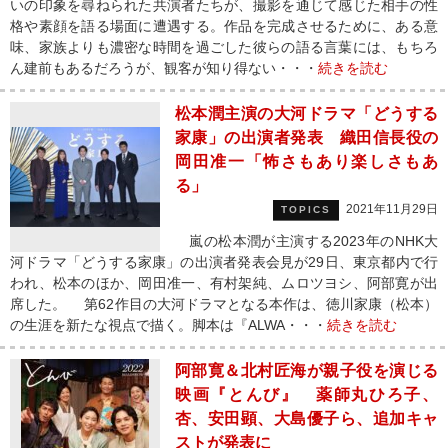
いの印象を尋ねられた共演者たちが、撮影を通じて感じた相手の性
格や素顔を語る場面に遭遇する。作品を完成させるために、ある意
味、家族よりも濃密な時間を過ごした彼らの語る言葉には、もちろ
ん建前もあるだろうが、観客が知り得ない・・・
続きを読む
松本潤主演の大河ドラマ「どうする
家康」の出演者発表 織田信長役の
岡田准一「怖さもあり楽しさもあ
る」
2021年11月29日
TOPICS
嵐の松本潤が主演する2023年のNHK大
河ドラマ「どうする家康」の出演者発表会見が29日、東京都内で行
われ、松本のほか、岡田准一、有村架純、ムロツヨシ、阿部寛が出
席した。 第62作目の大河ドラマとなる本作は、徳川家康（松本）
の生涯を新たな視点で描く。脚本は『ALWA・・・
続きを読む
阿部寛＆北村匠海が親子役を演じる
映画『とんび』 薬師丸ひろ子、
杏、安田顕、大島優子ら、追加キャ
ストが発表に