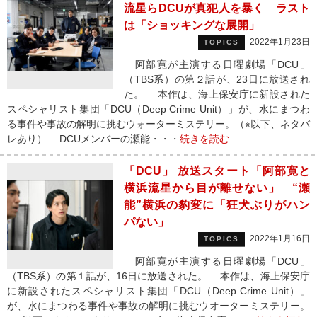
流星らDCUが真犯人を暴く ラスト
は「ショッキングな展開」
2022年1月23日
TOPICS
阿部寛が主演する日曜劇場「DCU」
（TBS系）の第２話が、23日に放送され
た。 本作は、海上保安庁に新設された
スペシャリスト集団「DCU（Deep Crime Unit）」が、水にまつわ
る事件や事故の解明に挑むウォーターミステリー。（※以下、ネタバ
レあり） DCUメンバーの瀬能・・・
続きを読む
「DCU」 放送スタート「阿部寛と
横浜流星から目が離せない」 “瀬
能”横浜の豹変に「狂犬ぶりがハン
パない」
2022年1月16日
TOPICS
阿部寛が主演する日曜劇場「DCU」
（TBS系）の第１話が、16日に放送された。 本作は、海上保安庁
に新設されたスペシャリスト集団「DCU（Deep Crime Unit）」
が、水にまつわる事件や事故の解明に挑むウオーターミステリー。