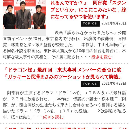
れるんですか？」 阿部寛「スタン
プというか、にこにこみたいな、線
になってるやつを使います」
2021年9月20日
TOPICS
映画『護られなかった者たちへ』公開
直前イベントが20日、東京都内で行われ、出演者の佐藤健、阿部
寛、林遣都と瀬々敬久監督が登壇した。 本作は、中山七里氏によ
る同名小説を映画化。東日本大震災から10年目の仙台を舞台に、不
可解な殺人事件の真相と、その裏に隠され・・・
続きを読む
「ドラゴン桜」最終回 東大専科メンバーの合否に涙
「ガッキーと長澤まさみのツーショットが見られて胸熱」
2021年6月28日
TOPICS
阿部寛が主演するドラマ「ドラゴン桜」（ＴＢＳ系）の最終話
が、２７日に放送された。 本作は、伝説の弁護士・桜木建二（阿
部）が、龍山高校の生徒たちを東大に合格させるべく奮闘する姿を
描いたドラマ「ドラゴン桜」（０５）の続編。 ２次試験が迫る
中、桜木は厳し・・・
続きを読む