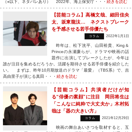
（※以下、ネタバレあり） 2022年、海上保安庁・・・
続きを読む
【芸能コラム】高橋文哉、細田佳央
太、坂東龍汰… ネクストブレーク
を予感させる若手俳優たち
2022年1月1日
コラム
昨年は、松下洸平、山田裕貴、King＆
Princeの永瀬廉らが、ドラマや映画の話
題作に出演してブレークしたが、今年は
誰が注目を集めるだろうか。活躍を期待させる若手俳優を紹介した
い。 まずは、昨年10月期放送のドラマ「最愛」（TBS系）で、吉
高由里子が演じる真田・・・
続きを読む
【芸能コラム】共演者だけが知
る“俳優の素顔”に注目 岡田将生は
「こんなに純粋で大丈夫か」木村拓
哉は「器の大きい方」
2021年12月29日
コラム
映画の舞台あいさつを取材すると、互