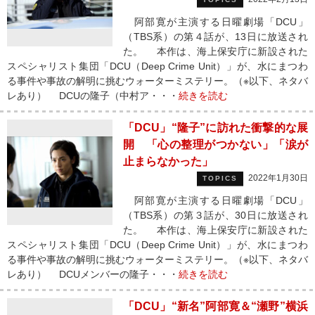
阿部寛が主演する日曜劇場「DCU」
（TBS系）の第４話が、13日に放送され
た。 本作は、海上保安庁に新設された
スペシャリスト集団「DCU（Deep Crime Unit）」が、水にまつわ
る事件や事故の解明に挑むウォーターミステリー。（※以下、ネタバ
レあり） DCUの隆子（中村ア・・・
続きを読む
「DCU」“隆子”に訪れた衝撃的な展
開 「心の整理がつかない」「涙が
止まらなかった」
2022年1月30日
TOPICS
阿部寛が主演する日曜劇場「DCU」
（TBS系）の第３話が、30日に放送され
た。 本作は、海上保安庁に新設された
スペシャリスト集団「DCU（Deep Crime Unit）」が、水にまつわ
る事件や事故の解明に挑むウォーターミステリー。（※以下、ネタバ
レあり） DCUメンバーの隆子・・・
続きを読む
「DCU」“新名”阿部寛＆“瀬野”横浜