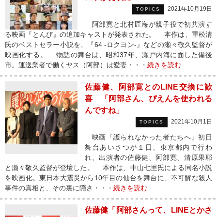
2021年10月19日
TOPICS
阿部寛と北村匠海が親子役で初共演す
る映画『とんび』の追加キャストが発表された。 本作は、重松清
氏のベストセラー小説を、『64 -ロクヨン-』などの瀬々敬久監督が
映画化する。 物語の舞台は、昭和37年、瀬戸内海に面した備後
市。運送業者で働くヤス（阿部）は愛妻・・・
続きを読む
佐藤健、阿部寛とのLINE交換に歓
喜 「阿部さん、ぴえんを使われる
んですね」
2021年10月1日
TOPICS
映画『護られなかった者たちへ』初日
舞台あいさつが１日、東京都内で行わ
れ、出演者の佐藤健、阿部寛、清原果耶
と瀬々敬久監督が登壇した。 本作は、中山七里氏による同名小説
を映画化。東日本大震災から10年目の仙台を舞台に、不可解な殺人
事件の真相と、その裏に隠さ・・・
続きを読む
佐藤健「阿部さんって、LINEとかさ