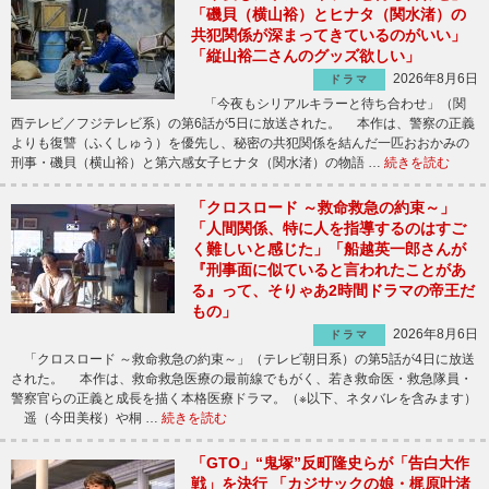
「磯貝（横山裕）とヒナタ（関水渚）の
共犯関係が深まってきているのがいい」
「縦山裕二さんのグッズ欲しい」
2026年8月6日
ドラマ
「今夜もシリアルキラーと待ち合わせ」（関
西テレビ／フジテレビ系）の第6話が5日に放送された。 本作は、警察の正義
よりも復讐（ふくしゅう）を優先し、秘密の共犯関係を結んだ一匹おおかみの
刑事・磯貝（横山裕）と第六感女子ヒナタ（関水渚）の物語 …
続きを読む
「クロスロード ～救命救急の約束～」
「人間関係、特に人を指導するのはすご
く難しいと感じた」「船越英一郎さんが
『刑事面に似ていると言われたことがあ
る』って、そりゃあ2時間ドラマの帝王だ
もの」
2026年8月6日
ドラマ
「クロスロード ～救命救急の約束～」（テレビ朝日系）の第5話が4日に放送
された。 本作は、救命救急医療の最前線でもがく、若き救命医・救急隊員・
警察官らの正義と成長を描く本格医療ドラマ。（※以下、ネタバレを含みます）
遥（今田美桜）や桐 …
続きを読む
「GTO」“鬼塚”反町隆史らが「告白大作
戦」を決行 「カジサックの娘・梶原叶渚