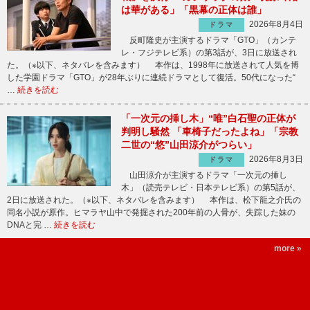
は華がある」「黒幕の正体は誰」
2026年8月4日
ドラマ
反町隆史が主演するドラマ「GTO」（カンテ
レ・フジテレビ系）の第3話が、3日に放送され
た。（※以下、ネタバレを含みます） 本作は、1998年に放送されて人気を博
した学園ドラマ「GTO」が28年ぶりに連続ドラマとして復活。50代になった“
…
続きを読む
「一次元の挿し木」“唯”白石聖の正体が
判明し騒然 「車椅子だったよね」「宗教
二世の“悠”山田涼介がつらい」
2026年8月3日
ドラマ
山田涼介が主演するドラマ「一次元の挿し
木」（読売テレビ・日本テレビ系）の第5話が、
2日に放送された。（※以下、ネタバレを含みます） 本作は、松下龍之介氏の
同名小説が原作。ヒマラヤ山中で発掘された200年前の人骨が、失踪した妹の
DNAと完 …
続きを読む
more »