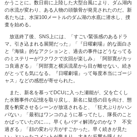
かうことに。数日前に上陸した大型台風により、ダム湖内
の水流が変わり、ある人物の頭骸骨が発見されたのだ。新
名たちは、水深100メートルのダム湖の水底に潜水し、捜
査を始める。
放送終了後、SNS上には、「すごい緊張感のあるドラ
マ。引き込まれる展開だった」「『日曜劇場』的な面白さ
と『海猿』的なアクションと、過去の事件はどうなってる
のミステリーがワクワクで次回が楽しみ」「阿部寛がカッ
コ良過ぎる」「阿部寛と横浜流星から目が離せない。続き
がとっても気になる。『日曜劇場』って毎度本当にゴージ
ャス」などの感想が寄せられた。
また、新名を慕ってDCUに入った瀬能が、父を亡くし
た水難事件の記憶を取り戻し、新名に疑惑の目を向け、態
度を豹変させるシーンが放送されると、「狂犬ぶりがハン
パない」「最初はワンコのように慕ってたし、隊長のこと
かばっていたのに…。早くもバディ解消なのかな？ 不安
過ぎる」「顔の変わり方がすごかった。早く続きが見た
い」といったコメントが集まり、大きな反響を呼んだ。