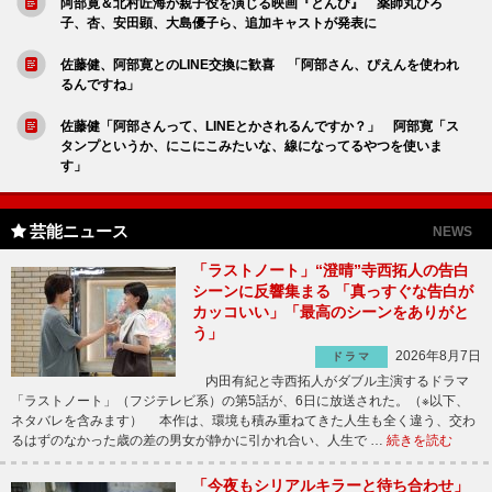
阿部寛＆北村匠海が親子役を演じる映画『とんび』 薬師丸ひろ
子、杏、安田顕、大島優子ら、追加キャストが発表に
佐藤健、阿部寛とのLINE交換に歓喜 「阿部さん、ぴえんを使われ
るんですね」
佐藤健「阿部さんって、LINEとかされるんですか？」 阿部寛「ス
タンプというか、にこにこみたいな、線になってるやつを使いま
す」
芸能ニュース
NEWS
「ラストノート」“澄晴”寺西拓人の告白
シーンに反響集まる 「真っすぐな告白が
カッコいい」「最高のシーンをありがと
う」
2026年8月7日
ドラマ
内田有紀と寺西拓人がダブル主演するドラマ
「ラストノート」（フジテレビ系）の第5話が、6日に放送された。（※以下、
ネタバレを含みます） 本作は、環境も積み重ねてきた人生も全く違う、交わ
るはずのなかった歳の差の男女が静かに引かれ合い、人生で …
続きを読む
「今夜もシリアルキラーと待ち合わせ」