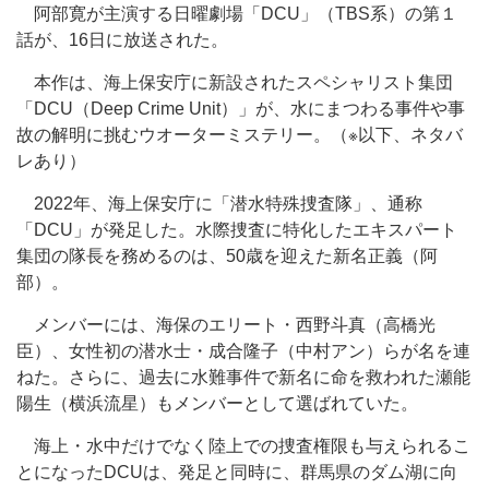
阿部寛が主演する日曜劇場「DCU」（TBS系）の第１
話が、16日に放送された。
本作は、海上保安庁に新設されたスペシャリスト集団
「DCU（Deep Crime Unit）」が、水にまつわる事件や事
故の解明に挑むウオーターミステリー。（※以下、ネタバ
レあり）
2022年、海上保安庁に「潜水特殊捜査隊」、通称
「DCU」が発足した。水際捜査に特化したエキスパート
集団の隊長を務めるのは、50歳を迎えた新名正義（阿
部）。
メンバーには、海保のエリート・西野斗真（高橋光
臣）、女性初の潜水士・成合隆子（中村アン）らが名を連
ねた。さらに、過去に水難事件で新名に命を救われた瀬能
陽生（横浜流星）もメンバーとして選ばれていた。
海上・水中だけでなく陸上での捜査権限も与えられるこ
とになったDCUは、発足と同時に、群馬県のダム湖に向