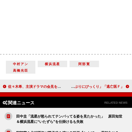
中村アン
横浜流星
阿部寛
高橋光臣
佐々木希、主演ドラマの会見を体調不良で欠席 遠藤憲一「ウエディングドレスを着た希ちゃんにびっくり」
「逃亡医Ｆ」天才脳外科医を演じる成田凌が「カッコ良かった」 涙を“すする”安田顕の「変態ぶりにびっくり」
関連ニュース
RELATED NEWS
田中圭「流星が怒られてテンパってる姿を見たかった」 原田知世
＆横浜流星に“いたずら”を仕掛けるも失敗