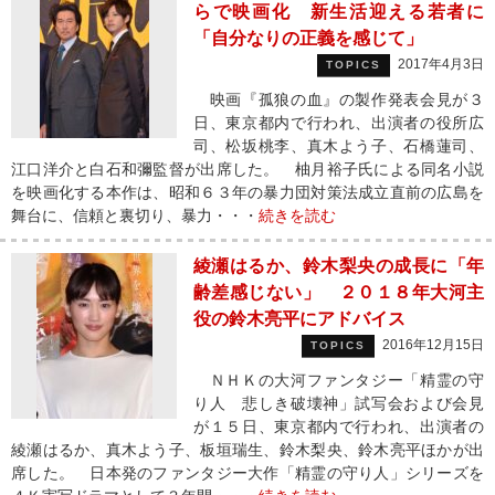
らで映画化 新生活迎える若者に
「自分なりの正義を感じて」
2017年4月3日
TOPICS
映画『孤狼の血』の製作発表会見が３
日、東京都内で行われ、出演者の役所広
司、松坂桃李、真木よう子、石橋蓮司、
江口洋介と白石和彌監督が出席した。 柚月裕子氏による同名小説
を映画化する本作は、昭和６３年の暴力団対策法成立直前の広島を
舞台に、信頼と裏切り、暴力・・・
続きを読む
綾瀬はるか、鈴木梨央の成長に「年
齢差感じない」 ２０１８年大河主
役の鈴木亮平にアドバイス
2016年12月15日
TOPICS
ＮＨＫの大河ファンタジー「精霊の守
り人 悲しき破壊神」試写会および会見
が１５日、東京都内で行われ、出演者の
綾瀬はるか、真木よう子、板垣瑞生、鈴木梨央、鈴木亮平ほかが出
席した。 日本発のファンタジー大作「精霊の守り人」シリーズを