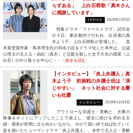
らずある」 上白石萌歌「真木さん
に感謝しています」
2020年2月5日
TOPICS
特集ドラマ「ファーストラヴ」試写会
が５日、東京都内で行われ、出演者の真
木よう子、上白石萌歌が登場した。 直
木賞受賞作家・島本理生氏の同名小説をドラマ化した本作は、公認
心理士の主人公・由紀（真木）と父親を殺した女子大生の環菜（上
白石）のやり取りを中心に・・・
続きを読む
【インタビュー】「炎上弁護人」真
木よう子 初挑戦の弁護士役は「演
じやすい」 ネット社会に対する憂
いも吐露
2018年12月4日
インタビュー
アウトローな弁護士・美帆と、火事の
映像をネットにアップしたことで炎上し、彼女に助けを求める主
婦・朋美が世間に立ち向かいながら、やがて固い絆で結ばれていく
姿を描いたヒューマンドラマ「炎上弁護人」。本作で主人公・美帆