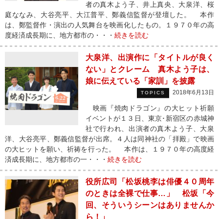
者の真木よう子、井上真央、大泉洋、桜
庭ななみ、大谷亮平、大江普平、鄭義信監督が登壇した。 本作
は、鄭監督作・演出の人気舞台を映画化したもの。１９７０年の高
度経済成長期に、地方都市の・・・
続きを読む
大泉洋、出演作に「タイトルが良く
ない」とクレーム 真木よう子は、
娘に伝えている「家訓」を披露
2018年6月13日
TOPICS
映画『焼肉ドラゴン』の大ヒット祈願
イベントが１３日、東京･新宿区の赤城神
社で行われ、出演者の真木よう子、大泉
洋、大谷亮平、鄭義信監督が出席。４人は同神社の「拝殿」で映画
の大ヒットを願い、祈祷を行った。 本作は、１９７０年の高度経
済成長期に、地方都市の一・・・
続きを読む
役所広司「松坂桃李は俳優４０周年
のときは全裸で仕事…」 松坂「今
回、そういうシーンはありませんか
ら！」