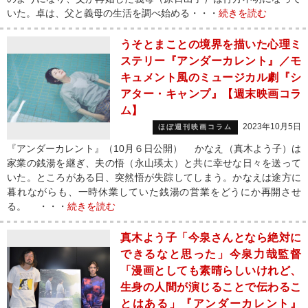
いた。卓は、父と義母の生活を調べ始める・・・
続きを読む
うそとまことの境界を描いた心理ミ
ステリー『アンダーカレント』／モ
キュメント風のミュージカル劇『シ
アター・キャンプ』【週末映画コラ
ム】
2023年10月5日
ほぼ週刊映画コラム
『アンダーカレント』（10月６日公開） かなえ（真木よう子）は
家業の銭湯を継ぎ、夫の悟（永山瑛太）と共に幸せな日々を送って
いた。ところがある日、突然悟が失踪してしまう。かなえは途方に
暮れながらも、一時休業していた銭湯の営業をどうにか再開させ
る。 ・・・
続きを読む
真木よう子「今泉さんとなら絶対に
できるなと思った」今泉力哉監督
「漫画としても素晴らしいけれど、
生身の人間が演じることで伝わるこ
とはある」『アンダーカレント』