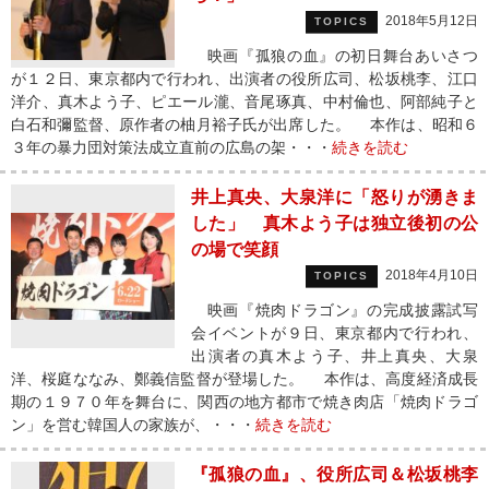
2018年5月12日
TOPICS
映画『孤狼の血』の初日舞台あいさつ
が１２日、東京都内で行われ、出演者の役所広司、松坂桃李、江口
洋介、真木よう子、ピエール瀧、音尾琢真、中村倫也、阿部純子と
白石和彌監督、原作者の柚月裕子氏が出席した。 本作は、昭和６
３年の暴力団対策法成立直前の広島の架・・・
続きを読む
井上真央、大泉洋に「怒りが湧きま
した」 真木よう子は独立後初の公
の場で笑顔
2018年4月10日
TOPICS
映画『焼肉ドラゴン』の完成披露試写
会イベントが９日、東京都内で行われ、
出演者の真木よう子、井上真央、大泉
洋、桜庭ななみ、鄭義信監督が登場した。 本作は、高度経済成長
期の１９７０年を舞台に、関西の地方都市で焼き肉店「焼肉ドラゴ
ン」を営む韓国人の家族が、・・・
続きを読む
『孤狼の血』、役所広司＆松坂桃李