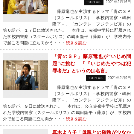
2021年2月16日
TOPICS
藤原竜也が主演するドラマ「青のＳＰ
（スクールポリス）－学校内警察・嶋田
隆平－」（カンテレ・フジテレビ系）の
第６話が、１７日に放送された。 本作は、赤嶺中学校に配属され
た学校内警察（スクールポリス）の嶋田隆平（藤原）が、学校内外
で起こる問題に立ち向かう・・・
続きを読む
「青のＳＰ」藤原竜也が“いじめ問
題”に挑む 「『いじめたやつは犯
罪者だ』というのは名言」
2021年2月9日
TOPICS
藤原竜也が主演するドラマ「青のＳＰ
（スクールポリス）－学校内警察・嶋田
隆平－」（カンテレ・フジテレビ系）の
第５話が、９日に放送された。 本作は、公立赤嶺中学校に配属さ
れた学校内警察（スクールポリス）の嶋田隆平（藤原）が、学校内
外で起こる問題に立ち向か・・・
続きを読む
真木よう子「母親との確執が少なか