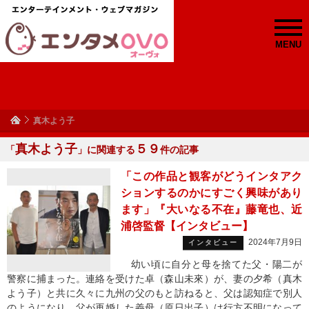
MENU
真木よう子
真木よう子
５９
「
」に関連する
件の記事
「この作品と観客がどうインタアク
ションするのかにすごく興味があり
ます」『大いなる不在』藤竜也、近
浦啓監督【インタビュー】
2024年7月9日
インタビュー
幼い頃に自分と母を捨てた父・陽二が
警察に捕まった。連絡を受けた卓（森山未來）が、妻の夕希（真木
よう子）と共に久々に九州の父のもと訪ねると、父は認知症で別人
のようになり、父が再婚した義母（原日出子）は行方不明になって