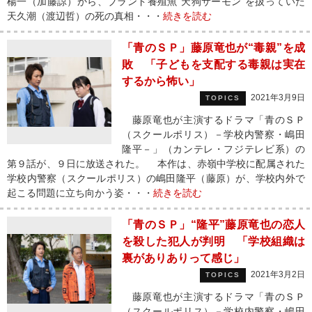
楊一（加藤諒）から、ブランド養殖魚“天狗サーモン”を扱っていた
天久潮（渡辺哲）の死の真相・・・
続きを読む
「青のＳＰ」藤原竜也が“毒親”を成
敗 「子どもを支配する毒親は実在
するから怖い」
2021年3月9日
TOPICS
藤原竜也が主演するドラマ「青のＳＰ
（スクールポリス）－学校内警察・嶋田
隆平－」（カンテレ・フジテレビ系）の
第９話が、９日に放送された。 本作は、赤嶺中学校に配属された
学校内警察（スクールポリス）の嶋田隆平（藤原）が、学校内外で
起こる問題に立ち向かう姿・・・
続きを読む
「青のＳＰ」“隆平”藤原竜也の恋人
を殺した犯人が判明 「学校組織は
裏がありありって感じ」
2021年3月2日
TOPICS
藤原竜也が主演するドラマ「青のＳＰ
（スクールポリス）－学校内警察・嶋田