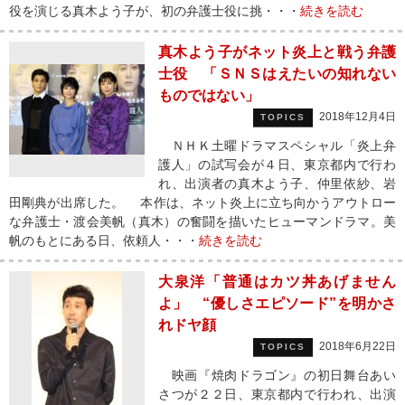
役を演じる真木よう子が、初の弁護士役に挑・・・
続きを読む
真木よう子がネット炎上と戦う弁護
士役 「ＳＮＳはえたいの知れない
ものではない」
2018年12月4日
TOPICS
ＮＨＫ土曜ドラマスペシャル「炎上弁
護人」の試写会が４日、東京都内で行わ
れ、出演者の真木よう子、仲里依紗、岩
田剛典が出席した。 本作は、ネット炎上に立ち向かうアウトロー
な弁護士・渡会美帆（真木）の奮闘を描いたヒューマンドラマ。美
帆のもとにある日、依頼人・・・
続きを読む
大泉洋「普通はカツ丼あげません
よ」 “優しさエピソード”を明かさ
れドヤ顔
2018年6月22日
TOPICS
映画『焼肉ドラゴン』の初日舞台あい
さつが２２日、東京都内で行われ、出演