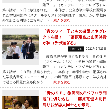
隆平－」（カンテレ・フジテレビ系）の
第８話が、２日に放送された。 本作は、公立赤嶺中学校に配属さ
れた学校内警察（スクールポリス）の嶋田隆平（藤原）が、学校内
外で起こる問題に立ち向か・・・
続きを読む
「青のＳＰ」子どもの貧困とネグレ
クトを描く 「藤原竜也と山田裕貴
が神コラボ過ぎる」
2021年2月23日
TOPICS
藤原竜也が主演するドラマ「青のＳＰ
（スクールポリス）－学校内警察・嶋田
隆平－」（カンテレ・フジテレビ系）の
第７話が、２３日に放送された。 本作は、赤嶺中学校に配属され
た学校内警察（スクールポリス）の嶋田隆平（藤原）が、学校内外
で起こる問題に立ち向かう・・・
続きを読む
「青のＳＰ」教師間の“パワハラ問
題”に切り込む 「藤原竜也＆明日
海りおが恋人同士とか最高」