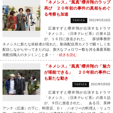
「ネメシス」“風真”櫻井翔のラップ
再び ２０年前の事件の真相をめぐ
る考察も加速
2021年5月16日
TOPICS
広瀬すずと櫻井翔が出演するドラマ
「ネメシス」（日本テレビ系）の第６話
が、１６日に放送された。 探偵事務所
ネメシスに新たな依頼者が現れた。動画配信用カメラで騒々しく生
配信しながらやってきたのは、膨大なフォロワー数を誇る暴露系動
画配信職人のタジミンこと多・・・
続きを読む
「ネメシス」“風真”櫻井翔の「魅力
が堪能できる」 ２０年前の事件に
も新たな動き
2021年5月9日
TOPICS
広瀬すずと櫻井翔が出演するドラマ
「ネメシス」（日本テレビ系）の第５話
が、９日に放送された。 ある日、美神
アンナ（広瀬）の下に、料理店、Ｄｒ．ハオツーの料理人・リュウ