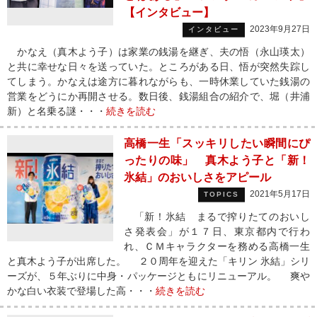
【インタビュー】
2023年9月27日
インタビュー
かなえ（真木よう子）は家業の銭湯を継ぎ、夫の悟（永山瑛太）
と共に幸せな日々を送っていた。ところがある日、悟が突然失踪し
てしまう。かなえは途方に暮れながらも、一時休業していた銭湯の
営業をどうにか再開させる。数日後、銭湯組合の紹介で、堀（井浦
新）と名乗る謎・・・
続きを読む
高橋一生「スッキリしたい瞬間にぴ
ったりの味」 真木よう子と「新！
氷結」のおいしさをアピール
2021年5月17日
TOPICS
「新！氷結 まるで搾りたてのおいし
さ発表会」が１７日、東京都内で行わ
れ、ＣＭキャラクターを務める高橋一生
と真木よう子が出席した。 ２０周年を迎えた「キリン 氷結」シリ
ーズが、５年ぶりに中身・パッケージともにリニューアル。 爽や
かな白い衣装で登場した高・・・
続きを読む