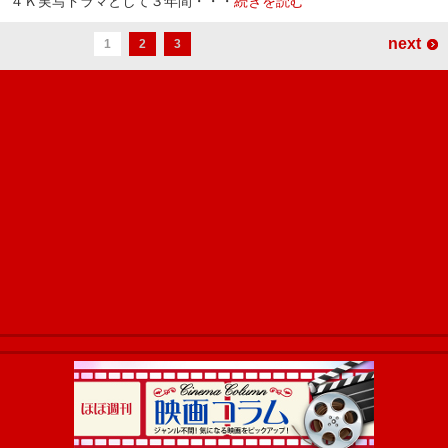
４Ｋ実写ドラマとして３年間・・・
続きを読む
next
1
2
3