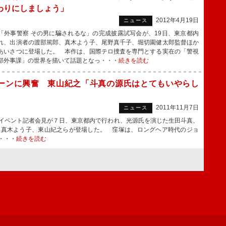
わりにしましょう」
2012年4月19日
ニュース
外事警察 その男に騙されるな」の完成披露試写会が、19日、東京都内
れ、出演者の渡部篤郎、真木よう子、尾野真千子、堀切園健太郎監督ほか
あいさつに登場した。 本作は、国際テロ捜査を専門とする実在の「警視
部外事課」の世界を描いて話題となっ・・・
続きを読む
ーンに興奮 東山紀之「斗真の源氏はとてもいやらし
2011年11月7日
ニュース
イベント記者会見が７日、東京都内で行われ、光源氏を演じた生田斗真、
、真木よう子、東山紀之らが登場した。 窪塚は、ロングヘア時代のジョ
・・・
続きを読む