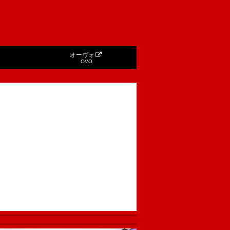
オーヴォ
OVO