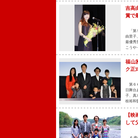
吉高
賞で
「第５
由里子
最優秀
こうや
福山
ク正
第６６
日舞台
子、真
枝裕和
【映
して
６歳の