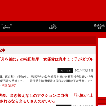
ニュース
音楽
特別企画
NEWS
MUSIC
PR
記事
『舟を編む』の松田龍平 女優賞は真木よう子がダブル
2014年3月8日
TOPICS
日、東京都内で開かれ、国語辞典の製作過程を描いた石井裕也監督の『舟
最優秀賞を受賞した。 最優秀主演男優賞は同作の松田龍平が受賞。また
・
続きを読む
秀俊、吹き替えなしのアクションに自信 「記憶が“上
”されるならタモリさんのがいい」