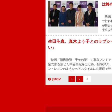
は終
映画「
で行わ
が舞台
庁公安
生田斗真、真木よう子とのラブシ
い」
映画「源氏物語―千年の謎―」東京プレミア
紫式部を演じた中谷美紀をはじめ、窪塚洋介
ン・レノンのようなヘアスタイルに丸眼鏡で登
prev
1
2
3