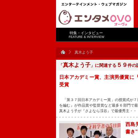
特集・インタビュー
FEATURE & INTERVIEW
真木よう子
真木よう子
５９
「
」に関連する
件の
日本アカデミー賞、主演男優賞に
受賞
「第３７回日本アカデミー賞」の授賞式が７
を編む』が作品賞や監督賞など最多６部門で
真木よう子が『さよなら渓谷』で最優秀主・・
西島
書き