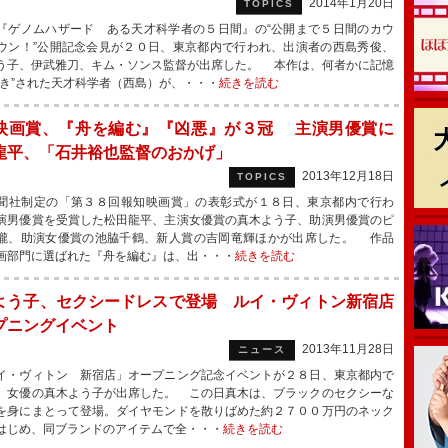
2014年1月20日
TOPICS
ゲノムハザード ある天才科学者の５日間』の“公開まで５日間のカウ
ウン！”公開記念会見が２０日、東京都内で行われ、出演者の西島秀俊、
う子、伊武雅刀、キム・ソンス監督が出席した。 本作は、何者かに記憶
書き”された天才科学者（西島）が、・・・
続きを読む
映画賞、『舟を編む』『凶悪』が３冠 主演男優賞に
龍平、「石井裕也監督のおかげ」
2013年12月18日
TOPICS
聞社制定の「第３８回報知映画賞」の表彰式が１８日、東京都内で行わ
演男優賞を受賞した松田龍平、主演女優賞の真木よう子、助演男優賞のピ
瀧、助演女優賞の池脇千鶴、新人賞の吉岡竜輝ほかが出席した。 作品
画部門に選ばれた『舟を編む』は、出・・・
続きを読む
よう子、セクシードレスで登場 ルイ・ヴィトン新宿店
プニングイベント
2013年11月28日
ニュース
・ヴィトン 新宿店」オープニング記念イベントが２８日、東京都内で
、女優の真木よう子が出席した。 この日真木は、ブラックのセクシーな
を身にまとって登場。ダイヤモンドを散りばめた約２７００万円のネック
はじめ、同ブランドのアイテムで全・・・
続きを読む