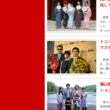
化し
映画『
われ、
した。
きっか
トニ
マス
映画『
れ、主
史に翻
描く。
福山
ショ
第６６
枝裕和