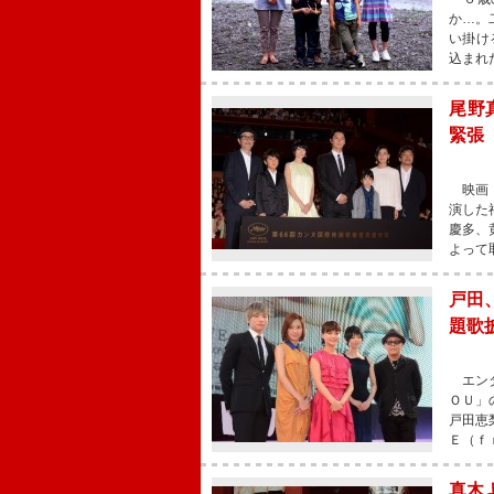
か…。
い掛け
込まれ
尾野
緊張
映画『
演した
慶多、
よって
戸田
題歌
エンタ
ＯＵ」
戸田恵
Ｅ（ｆ
真木