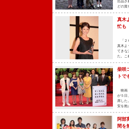
出品さ
どの賞
真木
忙も
「２０
真木よ
てきな
た。こ
柴咲
トで
映画『
が５日
席した
安を抱
阿部
間を