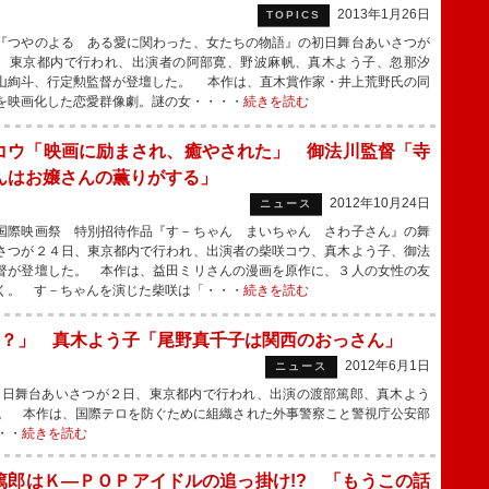
2013年1月26日
TOPICS
つやのよる ある愛に関わった、女たちの物語』の初日舞台あいさつが
、東京都内で行われ、出演者の阿部寛、野波麻帆、真木よう子、忽那汐
山絢斗、行定勲監督が登壇した。 本作は、直木賞作家・井上荒野氏の同
を映画化した恋愛群像劇。謎の女・・・・
続きを読む
コウ「映画に励まされ、癒やされた」 御法川監督「寺
んはお嬢さんの薫りがする」
2012年10月24日
ニュース
際映画祭 特別招待作品『す－ちゃん まいちゃん さわ子さん』の舞
さつが２４日、東京都内で行われ、出演者の柴咲コウ、真木よう子、御法
督が登壇した。 本作は、益田ミリさんの漫画を原作に、３人の女性の友
く。 す－ちゃんを演じた柴咲は「・・・
続きを読む
？」 真木よう子「尾野真千子は関西のおっさん」
2012年6月1日
ニュース
日舞台あいさつが２日、東京都内で行われ、出演の渡部篤郎、真木よう
。 本作は、国際テロを防ぐために組織された外事警察こと警視庁公安部
・・
続きを読む
篤郎はＫ―ＰＯＰアイドルの追っ掛け!? 「もうこの話