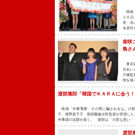
映画『
２６日
里、永
名原作
柴咲
島さ
東京国
台あい
川修監
情を描
渡部篤郎「韓国でＫＡＲＡに会う！
映画「外事警察 その男に騙されるな」の初
子、尾野真千子、堀切園健太郎監督が登壇した
外事課の活躍を描く。 渡部は「大変な思い・
渡部