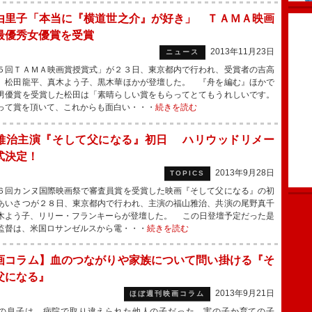
由里子「本当に『横道世之介』が好き」 ＴＡＭＡ映画
最優秀女優賞を受賞
2013年11月23日
ニュース
回ＴＡＭＡ映画賞授賞式」が２３日、東京都内で行われ、受賞者の吉高
、松田龍平、真木よう子、黒木華ほかが登壇した。 『舟を編む』ほかで
男優賞を受賞した松田は「素晴らしい賞をもらってとてもうれしいです。
って賞を頂いて、これからも面白い・・・
続きを読む
雅治主演『そして父になる』初日 ハリウッドリメー
式決定！
2013年9月28日
TOPICS
回カンヌ国際映画祭で審査員賞を受賞した映画『そして父になる』の初
あいさつが２８日、東京都内で行われ、主演の福山雅治、共演の尾野真千
木よう子、リリー・フランキーらが登壇した。 この日登壇予定だった是
監督は、米国ロサンゼルスから電・・・
続きを読む
画コラム】血のつながりや家族について問い掛ける『そ
父になる』
2013年9月21日
ほぼ週刊映画コラム
息子は、病院で取り違えられた他人の子だった。実の子か育ての子