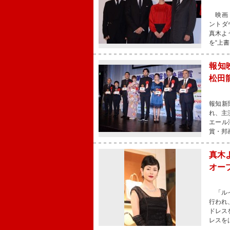
映画『
ントダ
真木よ
を“上
報知
松田
報知新
れ、主
エール
賞・邦
真木
オー
「ルイ
行われ
ドレス
レスを