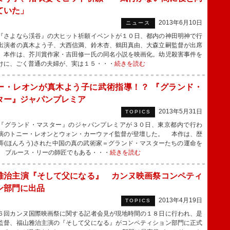
ていた」
2013年6月10日
ニュース
さよなら渓谷』の大ヒット祈願イベントが１０日、都内の神田明神で行
出演者の真木よう子、大西信満、鈴木杏、鶴田真由、大森立嗣監督が出席
 本作は、芥川賞作家・吉田修一氏の同名小説を映画化。幼児殺害事件を
けに、ごく普通の夫婦が、実は１５・・・
続きを読む
ー・レオンが真木よう子に武術指導！？ 『グランド・
ター』ジャパンプレミア
2013年5月31日
TOPICS
グランド・マスター』のジャパンプレミアが３０日、東京都内で行わ
演のトニー・レオンとウォン・カーウァイ監督が登壇した。 本作は、歴
弄(ほんろう)された中国の真の武術家＝グランド・マスターたちの運命を
 ブルース・リーの師匠でもある・・・
続きを読む
雅治主演『そして父になる』 カンヌ映画祭コンペティ
ン部門に出品
2013年4月19日
TOPICS
回カンヌ国際映画祭に関する記者会見が現地時間の１８日に行われ、是
監督、福山雅治主演の『そして父になる』がコンペティション部門に正式