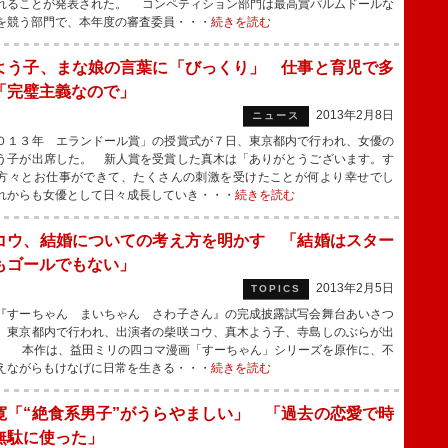
れることが発表された。 コンペティション部門は最高賞パルムドールな
を競う部門で、本年度の審査委員・・・
続きを読む
よう子、まな娘の言葉に「びっくり」 仕事と育児で多
「完璧主義なので」
2013年2月8日
ニュース
１３年 エランドール賞」の授賞式が７日、東京都内で行われ、女優の
う子が出席した。 新人賞を受賞した真木は「ありがとうございます。す
方々とお仕事ができて、たくさんの刺激を受けたことが何より幸せでし
れからも女優として日々成長していき・・・
続きを読む
コウ、結婚についての考え方を明かす 「結婚はスター
もゴールでもない」
2013年2月5日
TOPICS
すーちゃん まいちゃん さわ子さん』の完成披露試写会舞台あいさつ
、東京都内で行われ、出演者の柴咲コウ、真木よう子、寺島しのぶらが出
。 本作は、益田ミリの四コマ漫画「すーちゃん」シリーズを原作に、不
えながらもけなげに日常を生きる・・・
続きを読む
寛「“絶食系男子”がうらやましい」 「過去の恋愛で時
無駄に使った」