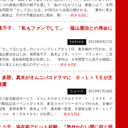
二つの家族の選択の様子を通して「血のつながりとは、家族とは？」を問
る問題作『そして父になる』が28日から全国公開される。 事件に巻き
た家族は、片や大手建設会社に勤め、都・・・
続きを読む
真千子、「私もファンでして」 福山雅治との再会に
2013年9月17日
TOPICS
そして父になる』のジャパンプレミアが１７日、東京都内で行われ、主
福山雅治をはじめ、尾野真千子、真木よう子、リリー・フランキー、二宮
黄升炫、是枝裕和監督が出席した。 本作は、６年間育てた息子が病院に
取り違えられた他人の子だったと・・・
続きを読む
、多部、真木がオムニバスドラマに Ｄ－ＬＩＴＥが主
披露
2013年7月18日
ニュース
メ総合配信サービス・ＵＵＬＡのオリジナルドラマ「Ｉ ＬＯＶＥ Ｙ
の配信記念イベントが１８日、東京スカイツリータウンで行われ、女優の
梨香、多部未華子、真木よう子、廣木隆一監督、主題歌を歌うＤ－ＬＩＴ
ｒｏｍ ＢＩＧＢＡＮＧ）が出席し・・・
続きを読む
よう子、浴衣姿でヒット祈願 「気付かない間に役と同