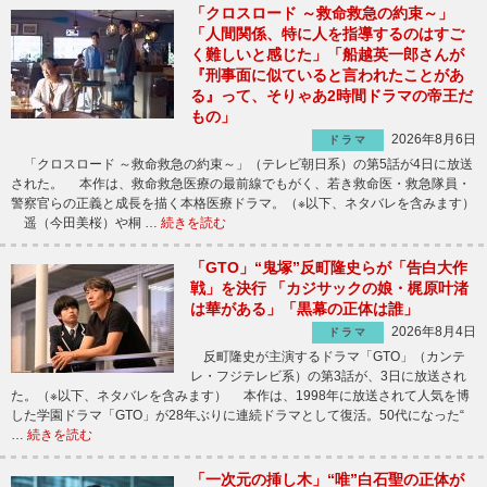
「クロスロード ～救命救急の約束～」
「人間関係、特に人を指導するのはすご
く難しいと感じた」「船越英一郎さんが
『刑事面に似ていると言われたことがあ
る』って、そりゃあ2時間ドラマの帝王だ
もの」
2026年8月6日
ドラマ
「クロスロード ～救命救急の約束～」（テレビ朝日系）の第5話が4日に放送
された。 本作は、救命救急医療の最前線でもがく、若き救命医・救急隊員・
警察官らの正義と成長を描く本格医療ドラマ。（※以下、ネタバレを含みます）
遥（今田美桜）や桐 …
続きを読む
「GTO」“鬼塚”反町隆史らが「告白大作
戦」を決行 「カジサックの娘・梶原叶渚
は華がある」「黒幕の正体は誰」
2026年8月4日
ドラマ
反町隆史が主演するドラマ「GTO」（カンテ
レ・フジテレビ系）の第3話が、3日に放送され
た。（※以下、ネタバレを含みます） 本作は、1998年に放送されて人気を博
した学園ドラマ「GTO」が28年ぶりに連続ドラマとして復活。50代になった“
…
続きを読む
「一次元の挿し木」“唯”白石聖の正体が