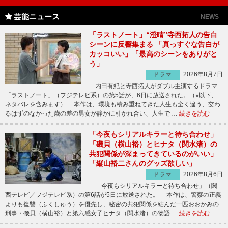
芸能ニュース
NEWS
「ラストノート」“澄晴”寺西拓人の告白
シーンに反響集まる 「真っすぐな告白が
カッコいい」「最高のシーンをありがと
う」
2026年8月7日
ドラマ
内田有紀と寺西拓人がダブル主演するドラマ
「ラストノート」（フジテレビ系）の第5話が、6日に放送された。（※以下、
ネタバレを含みます） 本作は、環境も積み重ねてきた人生も全く違う、交わ
るはずのなかった歳の差の男女が静かに引かれ合い、人生で …
続きを読む
「今夜もシリアルキラーと待ち合わせ」
「磯貝（横山裕）とヒナタ（関水渚）の
共犯関係が深まってきているのがいい」
「縦山裕二さんのグッズ欲しい」
2026年8月6日
ドラマ
「今夜もシリアルキラーと待ち合わせ」（関
西テレビ／フジテレビ系）の第6話が5日に放送された。 本作は、警察の正義
よりも復讐（ふくしゅう）を優先し、秘密の共犯関係を結んだ一匹おおかみの
刑事・磯貝（横山裕）と第六感女子ヒナタ（関水渚）の物語 …
続きを読む