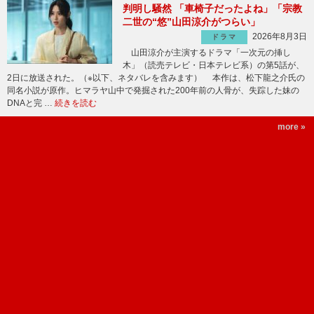
判明し騒然 「車椅子だったよね」「宗教
二世の“悠”山田涼介がつらい」
2026年8月3日
ドラマ
山田涼介が主演するドラマ「一次元の挿し
木」（読売テレビ・日本テレビ系）の第5話が、
2日に放送された。（※以下、ネタバレを含みます） 本作は、松下龍之介氏の
同名小説が原作。ヒマラヤ山中で発掘された200年前の人骨が、失踪した妹の
DNAと完 …
続きを読む
more »