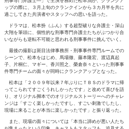
刑事専門弁護士―」で主演を務めた松本潤が、クランクア
ップの際に、３月上旬のクランクインから３カ月半を共に
過ごしてきた共演者やスタッフへの思いを語った。
ドラマは、松本扮（ふん）する超型破りな弁護士・深山
大翔を筆頭に、個性的な刑事専門弁護士たちがぶつかり合
いながらも逆転不可能と思われる刑事事件に挑んでいく。
最後の撮影は斑目法律事務所・刑事事件専門ルームでの
シーンで、松本をはじめ、馬場徹、藤本隆宏、渡辺真起
子、片桐仁、マギー、香川照之、榮倉奈々といった刑事事
件専門チームの面々が同時にクランクアップとなった。
松本は「２００９年以来７年ぶりにＴＢＳのドラマに帰
ってこられてすごくうれしかったです」と改めて喜びを語
り、オリジナル脚本でのオリジナルストーリーへのチャレ
ンジは「すごく楽しかったですし、すごい刺激でしたし、
現場に来ることが本当に楽しかったです」と振り返った。
また、現場の面々については「本当に諦めが悪い人たち
が集まったという印象。キャストもスタッフも、追及する