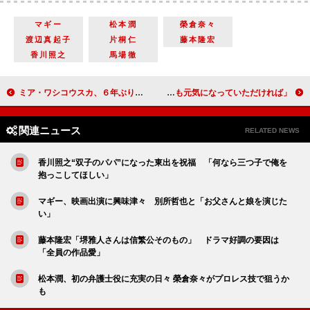
マギー
松本潤
榮倉奈々
渡辺真起子
片桐仁
藤本隆宏
香川照之
馬場徹
ミア・ワシコウスカ、６年ぶりに来日！ 再びアリスを演じた心境を語る
ＴＢＳ系「音楽の日」７月１６日から１２時間生放送 中居正広、震災被害者へ「少しでも元気になっていただければ」
関連ニュース
RELATED NEWS
香川照之“双子のパパ”になった東出を祝福 「何なら三つ子で俺を
抱っこしてほしい」
マギー、映画出演に興味津々 別所哲也と「お父さんと娘を演じた
い」
藤本隆宏「堺雅人さんは信繁公そのもの」 ドラマ好調の要因は
「全員の作品愛」
松本潤、初の弁護士役に充実の日々 榮倉奈々がプロレス技で狙うか
も