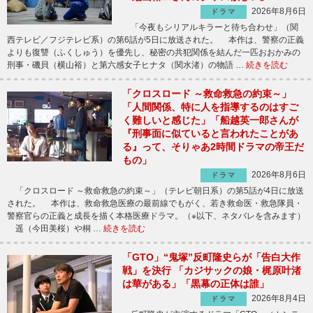
2026年8月6日
ドラマ
「今夜もシリアルキラーと待ち合わせ」（関
西テレビ／フジテレビ系）の第6話が5日に放送された。 本作は、警察の正義
よりも復讐（ふくしゅう）を優先し、秘密の共犯関係を結んだ一匹おおかみの
刑事・磯貝（横山裕）と第六感女子ヒナタ（関水渚）の物語 …
続きを読む
「クロスロード ～救命救急の約束～」
「人間関係、特に人を指導するのはすご
く難しいと感じた」「船越英一郎さんが
『刑事面に似ていると言われたことがあ
る』って、そりゃあ2時間ドラマの帝王だ
もの」
2026年8月6日
ドラマ
「クロスロード ～救命救急の約束～」（テレビ朝日系）の第5話が4日に放送
された。 本作は、救命救急医療の最前線でもがく、若き救命医・救急隊員・
警察官らの正義と成長を描く本格医療ドラマ。（※以下、ネタバレを含みます）
遥（今田美桜）や桐 …
続きを読む
「GTO」“鬼塚”反町隆史らが「告白大作
戦」を決行 「カジサックの娘・梶原叶渚
は華がある」「黒幕の正体は誰」
2026年8月4日
ドラマ