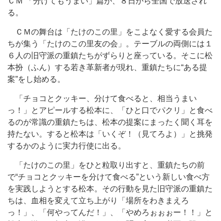
ＣＭ 「分けてもうまい」篇が、８日から全国で放送され
る。
ＣＭの舞台は「たけのこの里」をこよなく愛する会員た
ちが集う「たけのこの里友の会」。テーブルの両側には１
６人の旧守派の重鎮たちがずらりと座っている。そこに松
本扮（ふん）する若き革新者が現れ、重鎮たちに“ある提
案”をし始める。
「チョコとクッキー、分けて食べると、相当うまい
っ！」とアピールする松本に、「ひと口でパクリ」と食べ
るのが常識の重鎮たちは、松本の提案にまったく聞く耳を
持たない。すると松本は「いくぞ！（見てろよ）」と挑発
するかのように実力行使に出る。
「たけのこの里」をひと粒取り出すと、重鎮たちの前
で“チョコとクッキーを分けて食べる”という新しい食べ方
を実践しようとする松本。その行動を見た旧守派の重鎮た
ちは、血相を変えて立ち上がり「場所をわきまえろ
っ！」、「何やってんだ！」、「やめろぉぉぉー！！」と