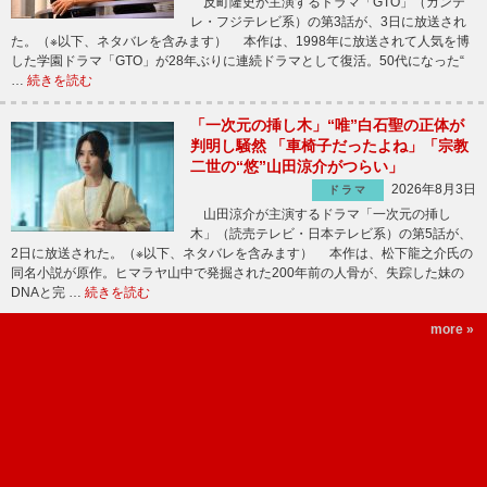
反町隆史が主演するドラマ「GTO」（カンテ
レ・フジテレビ系）の第3話が、3日に放送され
た。（※以下、ネタバレを含みます） 本作は、1998年に放送されて人気を博
した学園ドラマ「GTO」が28年ぶりに連続ドラマとして復活。50代になった“
…
続きを読む
「一次元の挿し木」“唯”白石聖の正体が
判明し騒然 「車椅子だったよね」「宗教
二世の“悠”山田涼介がつらい」
2026年8月3日
ドラマ
山田涼介が主演するドラマ「一次元の挿し
木」（読売テレビ・日本テレビ系）の第5話が、
2日に放送された。（※以下、ネタバレを含みます） 本作は、松下龍之介氏の
同名小説が原作。ヒマラヤ山中で発掘された200年前の人骨が、失踪した妹の
DNAと完 …
続きを読む
more »