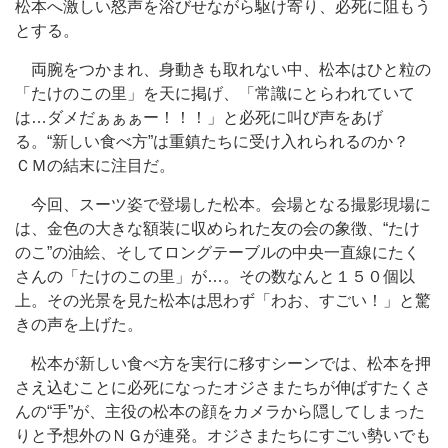
松本へ激しい怒声を浴びせながら駆け寄り、必死に阻もう
とする。
両腕をつかまれ、身動きも取れない中、松本はひと粒の
「たけのこの里」を天に掲げ、「常識にとらわれていて
は…ダメだぁぁぁー！！！」と必死に叫び声をあげ
る。“新しい食べ方”は重鎮たちに受け入れられるのか？
ＣＭの結末に注目だ。
今回、スーツ姿で登場した松本。会場となる撮影現場に
は、金色の大きな額装に収められた友の会の象徴、“たけ
のこ”の油絵、そしてロングテーブルの中央一直線にたく
さんの「たけのこの里」が…。その数なんと１５０個以
上。その光景を見た松本は思わず「わお、すごい！」と驚
きの声を上げた。
松本が新しい食べ方を実行に移すシーンでは、松本を押
さえ込むことに必死になったオジさまたちが伸ばすたくさ
んの“手”が、主役の松本の顔をカメラから隠してしまった
りと予想外のＮＧが連発。オジさまたちにすごい勢いでも