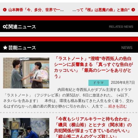
山本舞香「今、多分、世界で一番幸せ」 監督からの手紙に涙
“一発屋”河口恭吾が「しくじり先生」に登場 「自分にとって『桜』は悪魔の曲」と激白
関連ニュース
RELATED NEWS
芸能ニュース
NEWS
「ラストノート」“澄晴”寺西拓人の告白
シーンに反響集まる 「真っすぐな告白が
カッコいい」「最高のシーンをありがと
う」
2026年8月7日
ドラマ
内田有紀と寺西拓人がダブル主演するドラマ
「ラストノート」（フジテレビ系）の第5話が、6日に放送された。（※以下、
ネタバレを含みます） 本作は、環境も積み重ねてきた人生も全く違う、交わ
るはずのなかった歳の差の男女が静かに引かれ合い、人生で …
続きを読む
「今夜もシリアルキラーと待ち合わせ」
「磯貝（横山裕）とヒナタ（関水渚）の
共犯関係が深まってきているのがいい」
「縦山裕二さんのグッズ欲しい」