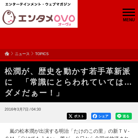
MENU
ニュース
TOPICS
松潤が、歴史を動かす若手革新派
に 「常識にとらわれていては…
ダメだぁー！」
2016年3月7日 / 04:30
ポスト
シェア
送る
嵐の松本潤が出演する明治「たけのこの里」の新ＴＶ‐