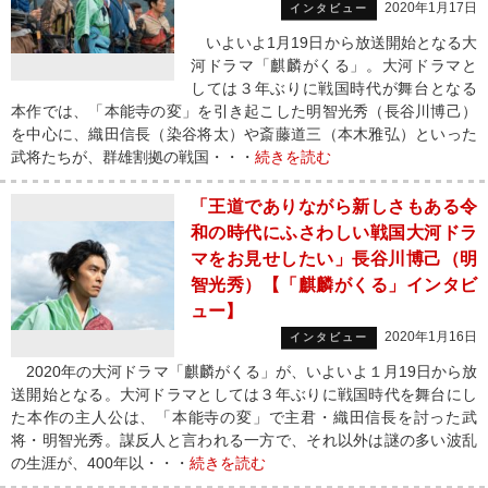
2020年1月17日
インタビュー
いよいよ1月19日から放送開始となる大
河ドラマ「麒麟がくる」。大河ドラマと
しては３年ぶりに戦国時代が舞台となる
本作では、「本能寺の変」を引き起こした明智光秀（長谷川博己）
を中心に、織田信長（染谷将太）や斎藤道三（本木雅弘）といった
武将たちが、群雄割拠の戦国・・・
続きを読む
「王道でありながら新しさもある令
和の時代にふさわしい戦国大河ドラ
マをお見せしたい」長谷川博己（明
智光秀）【「麒麟がくる」インタビ
ュー】
2020年1月16日
インタビュー
2020年の大河ドラマ「麒麟がくる」が、いよいよ１月19日から放
送開始となる。大河ドラマとしては３年ぶりに戦国時代を舞台にし
た本作の主人公は、「本能寺の変」で主君・織田信長を討った武
将・明智光秀。謀反人と言われる一方で、それ以外は謎の多い波乱
の生涯が、400年以・・・
続きを読む