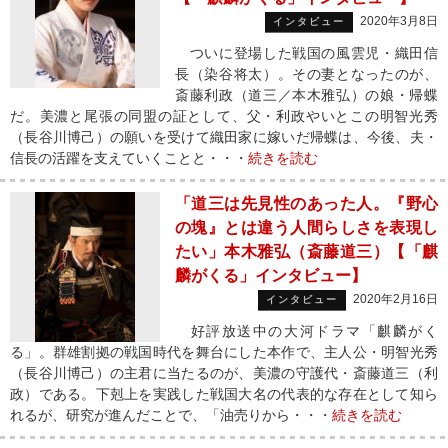
2020年3月8日
インタビュー
ついに登場した戦国の風雲児・織田信
長（染谷将太）。その妻となったのが、
斎藤利政（道三／本木雅弘）の娘・帰蝶
だ。美濃と尾張の同盟の証として、父・利政やいとこの明智光秀
（長谷川博己）の願いを受けて織田家に嫁いだ帰蝶は、今後、夫・
信長の活躍を支えていくことと・・・
続きを読む
「道三は先見性のあった人。『野心
の塊』とは違う人間らしさを表現し
たい」本木雅弘（斎藤道三）【「麒
麟がくる」インタビュー】
2020年2月16日
インタビュー
好評放送中の大河ドラマ「麒麟がく
る」。群雄割拠の戦国時代を舞台にした本作で、主人公・明智光秀
（長谷川博己）の主君に当たるのが、美濃の守護代・斎藤道三（利
政）である。下剋上を実践した戦国大名の代表的な存在として知ら
れるが、研究が進んだことで、「油売りから・・・
続きを読む