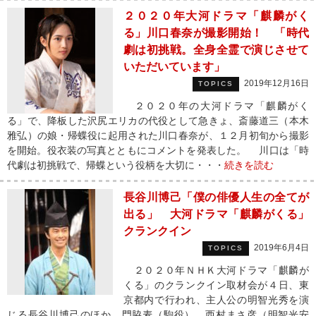
２０２０年大河ドラマ「麒麟がく
る」川口春奈が撮影開始！ 「時代
劇は初挑戦。全身全霊で演じさせて
いただいています」
2019年12月16日
TOPICS
２０２０年の大河ドラマ「麒麟がく
る」で、降板した沢尻エリカの代役として急きょ、斎藤道三（本木
雅弘）の娘・帰蝶役に起用された川口春奈が、１２月初旬から撮影
を開始。役衣装の写真とともにコメントを発表した。 川口は「時
代劇は初挑戦で、帰蝶という役柄を大切に・・・
続きを読む
長谷川博己「僕の俳優人生の全てが
出る」 大河ドラマ「麒麟がくる」
クランクイン
2019年6月4日
TOPICS
２０２０年ＮＨＫ大河ドラマ「麒麟が
くる」のクランクイン取材会が４日、東
京都内で行われ、主人公の明智光秀を演
じる長谷川博己のほか、門脇麦（駒役）、西村まさ彦（明智光安