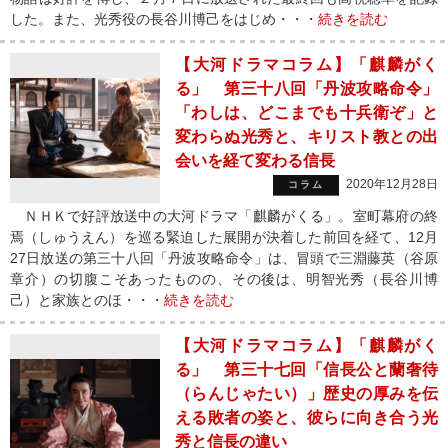
した。また、光秀役の長谷川博己をはじめ・・・
続きを読む
【大河ドラマコラム】「麒麟がく
る」 第三十八回「丹波攻略命令」
「わしは、どこまでも十兵衛ぞ」と
変わらぬ光秀と、キリスト教との出
会いを経て変わる信長
2020年12月28日
コラム
ＮＨＫで好評放送中の大河ドラマ「麒麟がくる」。室町幕府の終
焉（しゅうえん）を巡る緊迫した展開が決着した前回を経て、12月
27日放送の第三十八回「丹波攻略命令」は、冒頭で三淵藤英（谷原
章介）の切腹こそあったものの、その後は、明智光秀（長谷川博
己）と家族とのほ・・・
続きを読む
【大河ドラマコラム】「麒麟がく
る」 第三十七回「信長公と蘭奢待
（らんじゃたい）」歴史の厚みを伝
える敗者の姿と、彼らに向き合う光
秀と信長の違い