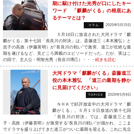
期に駆け付けた光秀が口にしたキー
ワード 「麒麟がくる」の根底にあ
るテーマとは？
2020年5月15日
コラム
５月10日に放送された大河ドラマ「麒
麟がくる」第十七回「長良川の対決」は、斎藤道三（本木雅弘）と
息子の高政（伊藤英明）が“長良川の戦い”で激突、道三が壮絶な最
期を遂げるなど、見どころ満載のエピソードだった。だが、実はこ
の回で、主人公・明智光秀（長谷川博己）・・・
続きを読む
大河ドラマ「麒麟がくる」斎藤道三
役の本木雅弘 「道三の最期を静か
に見届けてください」
2020年5月9日
TOPICS
ＮＨＫで好評放送中の大河ドラマ「麒
麟がくる」。５月１０日放送の第十七回
「長良川の対決」では、斎藤道三と息
子・高政（伊藤英明）が激突する“長良川の戦い”が描かれ、ここま
でドラマを盛り上げてきた道三がついに最期を迎える。これに先立