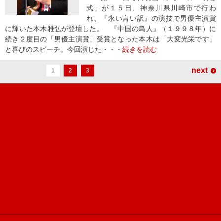
式」が１５日、神奈川県川崎市で行わ
れ、『永い言い訳』の演技で男優主演賞
に輝いた本木雅弘が登壇した。 『中国の鳥人』（１９９８年）に
続き２度目の「男優主演賞」受賞となった本木は「大変光栄です」
と喜びのスピーチ。今回演じた・・・
続きを読む
next
1
2
3