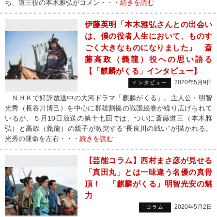
ち、道三役の本木雅弘がコメン・・・
続きを読む
伊藤英明「本木雅弘さんとの出会い
は、僕の役者人生において、ものす
ごく大きなものになりました」 斎
藤高政（義龍）役への思い語る
【「麒麟がくる」インタビュー】
2020年5月9日
インタビュー
ＮＨＫで好評放送中の大河ドラマ「麒麟がくる」。主人公・明智
光秀（長谷川博己）を中心に群雄割拠の戦国絵巻が繰り広げられて
いるが、５月10日放送の第十七回では、ついに斎藤道三（本木雅
弘）と高政（義龍）の親子が激突する“長良川の戦い”が描かれる。
光秀の運命を左右・・・
続きを読む
【芸能コラム】西村まさ彦が見せる
「真田丸」とは一味違う名優の真骨
頂！ 「麒麟がくる」明智光安の魅
力
2020年5月2日
コラム