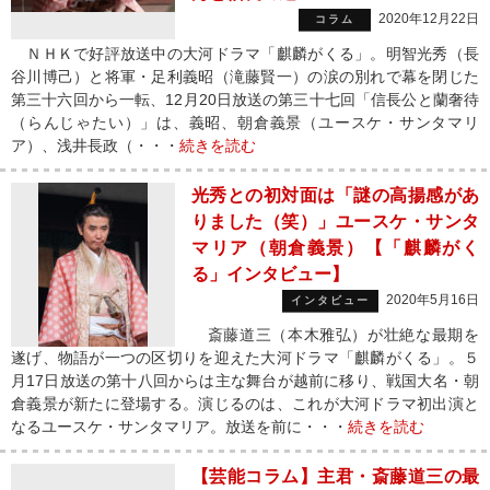
2020年12月22日
コラム
ＮＨＫで好評放送中の大河ドラマ「麒麟がくる」。明智光秀（長
谷川博己）と将軍・足利義昭（滝藤賢一）の涙の別れで幕を閉じた
第三十六回から一転、12月20日放送の第三十七回「信長公と蘭奢待
（らんじゃたい）」は、義昭、朝倉義景（ユースケ・サンタマリ
ア）、浅井長政（・・・
続きを読む
光秀との初対面は「謎の高揚感があ
りました（笑）」ユースケ・サンタ
マリア（朝倉義景）【「麒麟がく
る」インタビュー】
2020年5月16日
インタビュー
斎藤道三（本木雅弘）が壮絶な最期を
遂げ、物語が一つの区切りを迎えた大河ドラマ「麒麟がくる」。５
月17日放送の第十八回からは主な舞台が越前に移り、戦国大名・朝
倉義景が新たに登場する。演じるのは、これが大河ドラマ初出演と
なるユースケ・サンタマリア。放送を前に・・・
続きを読む
【芸能コラム】主君・斎藤道三の最