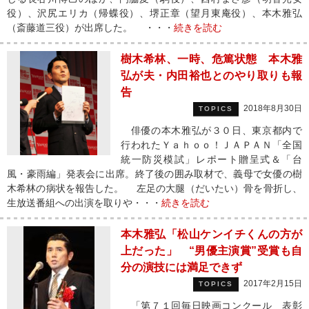
役）、沢尻エリカ（帰蝶役）、堺正章（望月東庵役）、本木雅弘
（斎藤道三役）が出席した。 ・・・
続きを読む
樹木希林、一時、危篤状態 本木雅
弘が夫・内田裕也とのやり取りも報
告
2018年8月30日
TOPICS
俳優の本木雅弘が３０日、東京都内で
行われたＹａｈｏｏ！ＪＡＰＡＮ「全国
統一防災模試」レポート贈呈式＆「台
風・豪雨編」発表会に出席。終了後の囲み取材で、義母で女優の樹
木希林の病状を報告した。 左足の大腿（だいたい）骨を骨折し、
生放送番組への出演を取りや・・・
続きを読む
本木雅弘「松山ケンイチくんの方が
上だった」 “男優主演賞”受賞も自
分の演技には満足できず
2017年2月15日
TOPICS
「第７１回毎日映画コンクール 表彰