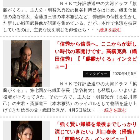
ＮＨＫで好評放送中の大河ドラマ「麒
麟がくる」。主人公・明智光秀役の長谷川博己をはじめ、織田信長
役の染谷将太、斎藤道三役の本木雅弘など、俳優陣の個性を生かし
た新しい戦国武将像が話題を集めている。だが、本作で名演を披露
しているのは、主要な役を演じる俳優たち・・・
続きを読む
「信秀から信長へ。ここからが新し
い時代の幕開けです」高橋克典（織
田信秀）【「麒麟がくる」インタビ
ュー】
2020年4月5日
インタビュー
ＮＨＫで好評放送中の大河ドラマ「麒
麟がくる」。第七回から織田信長（染谷将太）も登場し、いよいよ
役者がそろってきた。その一方で、主人公・明智光秀（長谷川博
己）の主君・斎藤道三（本木雅弘）のライバルとして物語を盛り上
げてきた信長の父・織田信秀が、4月5日放送・・・
続きを読む
「強く賢い帰蝶を最後までしっかり
演じていきたい」川口春奈（帰蝶）
【「麒麟がくる」インタビュー】