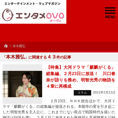
MENU
本木雅弘
本木雅弘
４３
「
」に関連する
件の記事
【特集】大河ドラマ「麒麟がくる」
総集編、２月23日に放送！ 川口春
奈が語りを務め、明智光秀の物語を
４章に再構成
2021年2月21日
コラム
２月23日、ＮＨＫ総合ほかで、大河ド
ラマ「麒麟がくる」の総集編が放送される。本能寺の変を引き起こ
した明智光秀を主人公に、これまでにない視点で戦国時代を描いた
物語は好評を博し、２月７日に放送された最終回も高視聴率を記録