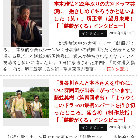
本木雅弘と22年ぶりの大河ドラマ共
演に「抱きしめてやろうかと思いま
した（笑）」堺正章（望月東庵）
【「麒麟がくる」インタビュー】
2020年2月12日
インタビュー
好評放送中の大河ドラマ「麒麟がく
る」。本格的な合戦シーンやくせ者揃いの戦国武将たちが続々と登
場する見どころ満載の戦国絵巻に、週末が待ちきれなくなっている
視聴者も多いに違いない。９日に放送された第四回「尾張潜入指
令」では、堺正章演じる医師・望月東庵が斎藤・・・
続きを読む
「長谷川さんと本木さんを中心に、
いい雰囲気が出来上がっています」
藤並英樹（第四回演出）「ようやく
このドラマの最初のパートを描き切
ったところ」落合将（制作統括）
【「麒麟がくる」インタビュー】
2020年2月10日
インタビュー
好調な滑り出しを見せた大河ドラマ「麒麟がくる」。本格的な合