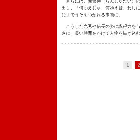
さらには、蘭奢待（らんじゃたい）の
出し、「何ゆえじゃ、何ゆえ皆、わし
にまでうそをつかれる事態に。
こうした光秀や信長の姿に説得力を与
さに、長い時間をかけて人物を描き込
1