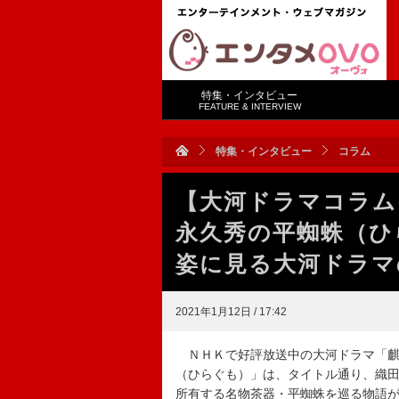
特集・インタビュー
FEATURE & INTERVIEW
特集・インタビュー
コラム
【大河ドラマコラム
永久秀の平蜘蛛（ひ
姿に見る大河ドラマ
2021年1月12日 / 17:42
ＮＨＫで好評放送中の大河ドラマ「麒
（ひらぐも）」は、タイトル通り、織
所有する名物茶器・平蜘蛛を巡る物語