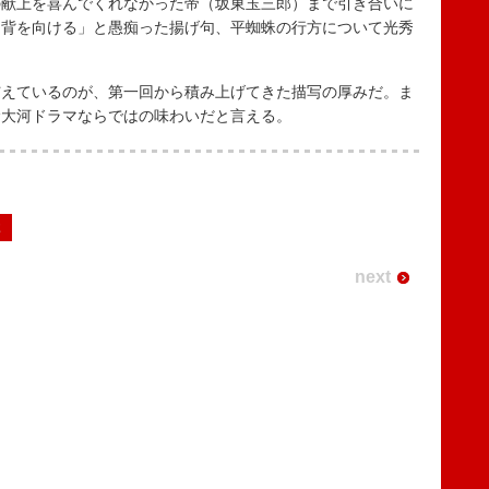
献上を喜んでくれなかった帝（坂東玉三郎）まで引き合いに
に背を向ける」と愚痴った揚げ句、平蜘蛛の行方について光秀
えているのが、第一回から積み上げてきた描写の厚みだ。ま
む大河ドラマならではの味わいだと言える。
2
next