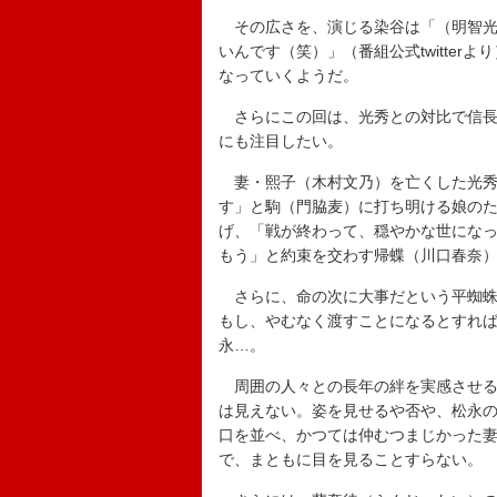
その広さを、演じる染谷は「（明智光
いんです（笑）」（番組公式twitte
なっていくようだ。
さらにこの回は、光秀との対比で信長
にも注目したい。
妻・熙子（木村文乃）を亡くした光秀
す」と駒（門脇麦）に打ち明ける娘の
げ、「戦が終わって、穏やかな世にな
もう」と約束を交わす帰蝶（川口春奈
さらに、命の次に大事だという平蜘蛛
もし、やむなく渡すことになるとすれ
永…。
周囲の人々との長年の絆を実感させる
は見えない。姿を見せるや否や、松永
口を並べ、かつては仲むつまじかった
で、まともに目を見ることすらない。