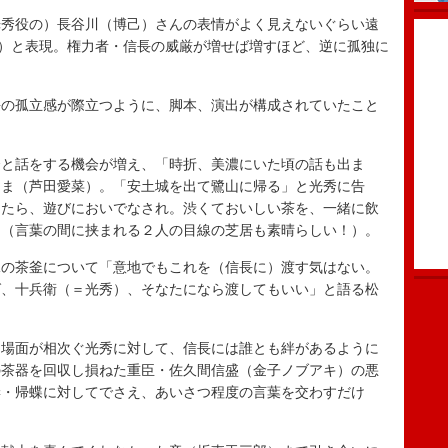
秀役の）長谷川（博己）さんの表情がよく見えないぐらい遠
rより）と表現。権力者・信長の威厳が増せば増すほど、逆に孤独に
の孤立感が際立つように、脚本、演出が構成されていたこと
と話をする機会が増え、「時折、美濃にいた頃の話も出ま
たま（芦田愛菜）。「安土城を出て鷺山に帰る」と光秀に告
ったら、遊びにおいでなされ。渋くておいしい茶を、一緒に飲
）（言葉の間に挟まれる２人の目線の芝居も素晴らしい！）。
の茶釜について「意地でもこれを（信長に）渡す気はない。
ば、十兵衛（＝光秀）、そなたになら渡してもいい」と語る松
場面が相次ぐ光秀に対して、信長には誰とも絆があるように
の茶器を回収し損ねた重臣・佐久間信盛（金子ノブアキ）の悪
妻・帰蝶に対してでさえ、あいさつ程度の言葉を交わすだけ