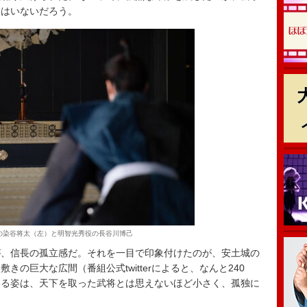
人はいないだろう。
の染谷将太（左）と明智光秀役の長谷川博己
、信長の孤立感だ。それを一目で印象付けたのが、安土城の
の巨大な広間（番組公式twitterによると、なんと240
いる姿は、天下を取った武将とは思えないほど小さく、孤独に