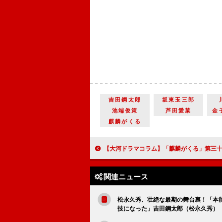
吉田鋼太郎
坂東玉三郎
池端俊策
芦田愛菜
金
麒麟がくる
【大河ドラマコラム】「麒麟がくる」第三十九回「本願寺を叩け」激動する戦国の世に翻弄（ほんろう）される明
関連ニュース
松永久秀、壮絶な最期の舞台裏！「本
技になった」吉田鋼太郎（松永久秀）