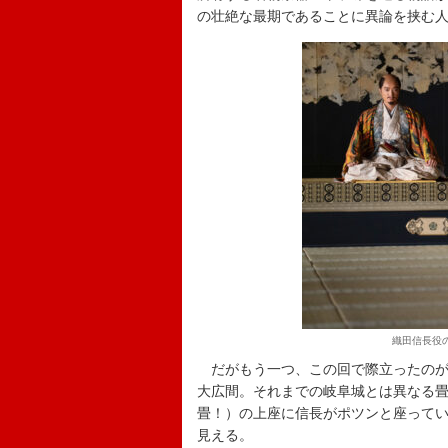
の壮絶な最期であることに異論を挟む
織田信長役
だがもう一つ、この回で際立ったのが
大広間。それまでの岐阜城とは異なる畳敷き
畳！）の上座に信長がポツンと座って
見える。