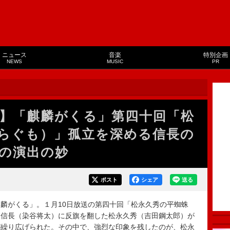
ニュース
音楽
特別企画
NEWS
MUSIC
PR
】「麒麟がくる」第四十回「松
らぐも）」孤立を深める信長の
の演出の妙
ポスト
シェア
送る
麟がくる」。１月10日放送の第四十回「松永久秀の平蜘蛛
田信長（染谷将太）に反旗を翻した松永久秀（吉田鋼太郎）が
が繰り広げられた。その中で、強烈な印象を残したのが、松永