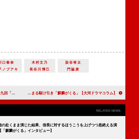
川口春奈
木村文乃
染谷将太
子ノブアキ
長谷川博己
門脇麦
智家最後のだんらん
【大河ドラマコラム】「麒麟がくる」第四十一回「月にのぼる者」長谷川＝光秀と佐々木＝秀吉、白熱の芝居が生んだ息詰まる駆け引き
RELATED NEWS
能の赴くまま演じた結果、信長に対するほうこうを上げつつ息絶える演
【「麒麟がくる」インタビュー】