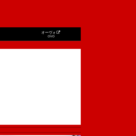
オーヴォ
OVO