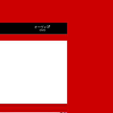
オーヴォ
OVO