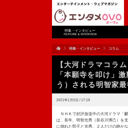
特集・インタビュー
FEATURE & INTERVIEW
特集・インタビュー
コラム
【大河ドラマコラム
「本願寺を叩け」激
う）される明智家最
2021年1月5日 / 17:19
ＮＨＫで好評放送中の大河ドラマ「麒
は、長年、明智光秀（長谷川博己）を
に倒れた熙子と光秀、２人だけの静か