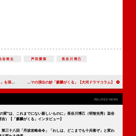
染谷将太
芦田愛菜
長谷川博己
を読むべし！
【大河ドラマコラム】「麒麟がくる」第四十回「松永久秀の平蜘蛛（ひらぐも）」孤立を深める信長の姿に見る大河ドラマの演出の妙
RELATED NEWS
寺の変”は、これまでにない新しいものに」長谷川博己（明智光秀）染谷
秀吉）【「麒麟がくる」インタビュー】
 第三十八回「丹波攻略命令」「わしは、どこまでも十兵衛ぞ」と変わ
経て変わる信長