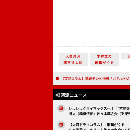
天野菜月
木村文乃
間宮祥太朗
麒麟がくる
【芸能コラム】連続テレビ小説「おちょやん」を深掘り 関連本はこれ
関連ニュース
いよいよクライマックスへ！「“本能
将太（織田信長）佐々木蔵之介（羽柴
【大河ドラマコラム】「麒麟がくる」
らぬ光秀と、キリスト教との出会いを