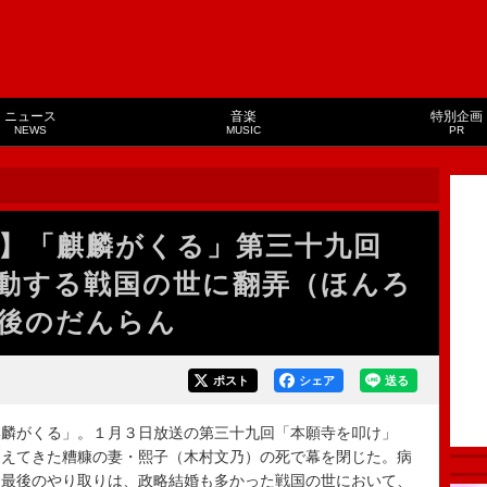
ニュース
音楽
特別企画
NEWS
MUSIC
PR
】「麒麟がくる」第三十九回
動する戦国の世に翻弄（ほんろ
後のだんらん
ポスト
シェア
送る
麟がくる」。１月３日放送の第三十九回「本願寺を叩け」
支えてきた糟糠の妻・熙子（木村文乃）の死で幕を閉じた。病
な最後のやり取りは、政略結婚も多かった戦国の世において、