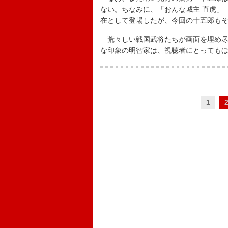
ない。ちなみに、「おんな城主 直虎」
在として登場したが、今回の十五郎も
荒々しい戦国武将たちが画面を埋め尽
な印象の明智家は、視聴者にとっても
1