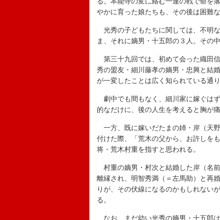
る。本能寺の変に絡む一連の戦で命を
やかに育った娘たちも、その後は困難
光秀の子どもたちに関しては、不明な
ま、それに嫡男・十五郎の３人。その
第三十九回では、初めて会った織田信
秀の盟友・細川藤孝の嫡男・忠興と結
が一変したことは広く知られている通
劇中でも間もなく、細川家に嫁ぐはず
的なだけに、後の人生を考えると胸が
一方、既に嫁いだたまの姉・岸（天野
付けた際、「荒木の父から、お許しを
将・荒木村重を指すと思われる。
村重の嫡男・村次と結婚した岸（名前
離縁され、明智秀満（＝左馬助）と再
りが、その伏線になるのかもしれない
る。
なお、まだ幼い光秀の嫡男・十五郎は