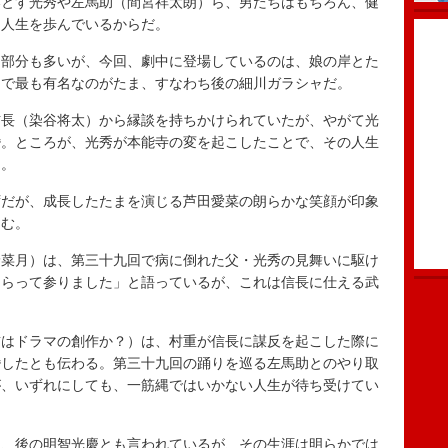
落とす光秀や左馬助（間宮祥太朗）ら、男たちはもちろん、健
な人生を歩んでいるからだ。
部分も多いが、今回、劇中に登場しているのは、娘の岸とた
中で最も有名なのがたま、すなわち後の細川ガラシャだ。
長（染谷将太）から縁談を持ちかけられていたが、やがて光
婚。ところが、光秀が本能寺の変を起こしたことで、その人生
り。
だが、成長したたまを演じる芦田愛菜の朗らかな笑顔が印象
痛む。
菜月）は、第三十九回で病に倒れた父・光秀の見舞いに駆け
もらって参りました」と語っているが、これは信長に仕える武
はドラマの創作か？）は、村重が信長に謀反を起こした際に
婚したとも伝わる。第三十九回の踊りを巡る左馬助とのやり取
が、いずれにしても、一筋縄ではいかない人生が待ち受けてい
、後の明智光慶とも言われているが、その生涯は明らかでは