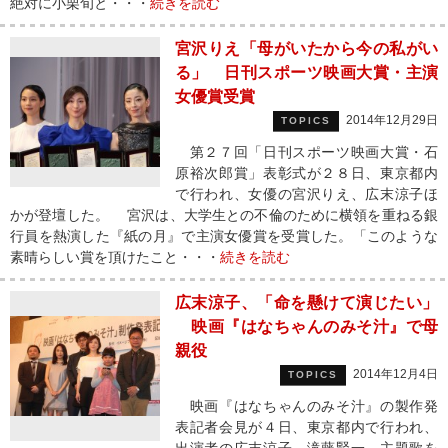
絶対に小栗旬と・・・
続きを読む
宮沢りえ「母がいたから今の私がい
る」 日刊スポーツ映画大賞・主演
女優賞受賞
2014年12月29日
TOPICS
第２７回「日刊スポーツ映画大賞・石
原裕次郎賞」表彰式が２８日、東京都内
で行われ、女優の宮沢りえ、広末涼子ほ
かが登壇した。 宮沢は、大学生との不倫のために横領を重ねる銀
行員を熱演した『紙の月』で主演女優賞を受賞した。「このような
素晴らしい賞を頂けたこと・・・
続きを読む
広末涼子、「命を懸けて演じたい」
映画『はなちゃんのみそ汁』で母
親役
2014年12月4日
TOPICS
映画『はなちゃんのみそ汁』の製作発
表記者会見が４日、東京都内で行われ、