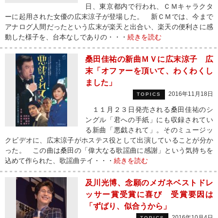
日、東京都内で行われ、ＣＭキャラクタ
ーに起用された女優の広末涼子が登場した。 新ＣＭでは、今まで
アナログ人間だったという広末が楽天と出合い、楽天の便利さに感
動した様子を、台本なしでありの・・・
続きを読む
桑田佳祐の新曲ＭＶに広末涼子 広
末「オファーを頂いて、わくわくし
ました」
2016年11月18日
TOPICS
１１月２３日発売される桑田佳祐のシ
ングル「君への手紙」にも収録されてい
る新曲「悪戯されて」。そのミュージッ
クビデオに、広末涼子がホステス役として出演していることが分か
った。 この曲は桑田の「偉大なる歌謡曲に感謝」という気持ちを
込めて作られた、歌謡曲テイ・・・
続きを読む
及川光博、念願のメガネベストドレ
ッサー賞受賞に喜び 受賞要因は
「ずばり、似合うから」
2016年10月4日
TOPICS