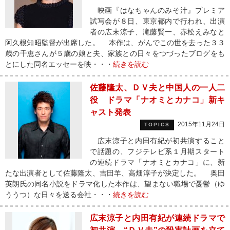
映画『はなちゃんのみそ汁』プレミア
試写会が８日、東京都内で行われ、出演
者の広末涼子、滝藤賢一、赤松えみなと
阿久根知昭監督が出席した。 本作は、がんでこの世を去った３３
歳の千恵さんが５歳の娘と夫、家族との日々をつづったブログをも
とにした同名エッセーを映・・・
続きを読む
佐藤隆太、ＤＶ夫と中国人の一人二
役 ドラマ「ナオミとカナコ」新キ
ャスト発表
2015年11月24日
TOPICS
広末涼子と内田有紀が初共演すること
で話題の、フジテレビ系１月期スタート
の連続ドラマ「ナオミとカナコ」に、新
たな出演者として佐藤隆太、吉田羊、高畑淳子が決定した。 奥田
英朗氏の同名小説をドラマ化した本作は、望まない職場で憂鬱（ゆ
ううつ）な日々を送る会社・・・
続きを読む
広末涼子と内田有紀が連続ドラマで