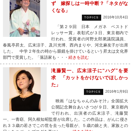
ず 嫁探しは一時中断？「ネタがな
くなる」
2016年10月4日
TOPICS
「第２９回 日本 メガネ ベストド
レッサー賞」表彰式が３日、東京都内で
行われ、受賞者の河野太郎衆議院議員、
春風亭昇太、広末涼子、及川光博、西内まりや、河北麻友子が出席
した。 中学２年生の時から眼鏡を掛けているという昇太は文化界
部門で受賞した。「落語家も・・・
続きを読む
滝藤賢一、広末涼子に“ハグ”を要
求 「カットをかけないでほしかっ
た」
2016年1月9日
TOPICS
映画『はなちゃんのみそ汁』全国拡大
公開記念舞台あいさつが９日、東京都内
で行われ、出演者の広末涼子、滝藤賢
一、一青窈、阿久根知昭監督が出席した。この作品は、がんに侵さ
れ３３歳の若さでこの世を去った母親が、５歳の娘と夫、家族との