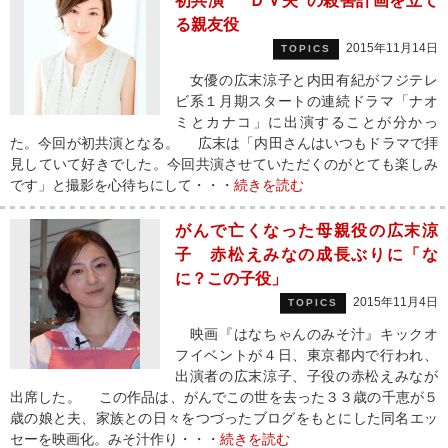
初共演 “ＤＶ夫”の殺害計画を立て
る親友役
2015年11月14日
TOPICS
女優の広末涼子と内田有紀がフジテレ
ビ系１月期スタートの連続ドラマ「ナオ
ミとカナコ」に出演することが分かっ
た。今回が初共演となる。 広末は「内田さんはいつもドラマで拝
見していて好きでした。今回共演させていただくのがとても楽しみ
です」と撮影を心待ちにして・・・
続きを読む
がんで亡くなった母親役の広末涼
子 赤松えみなの成長ぶりに「な
に？この子役」
2015年11月4日
TOPICS
映画『はなちゃんのみそ汁』キックオ
フイベントが４日、東京都内で行われ、
出演者の広末涼子、子役の赤松えみなが
出席した。 この作品は、がんでこの世を去った３３歳の千恵が５
歳の娘と夫、家族との日々をつづったブログをもとにした同名エッ
セーを映画化。みそ汁作り・・・
続きを読む