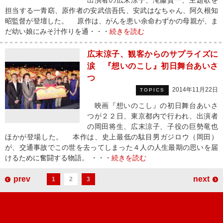
出演者の広末涼子、滝藤賢一、主題歌を
担当する一青窈、原作者の安武信吾氏、安武はなちゃん、阿久根知
昭監督が登壇した。 原作は、がんを患い余命わずかの母親が、ま
だ幼い娘にみそ汁作りを通・・・
続きを読む
広末涼子、観客からのサプライズに
涙 『想いのこし』初日舞台あいさ
つ
2014年11月22日
TOPICS
映画『想いのこし』の初日舞台あいさ
つが２２日、東京都内で行われ、出演者
の岡田将生、広末涼子、子役の巨勢竜也
ほかが登場した。 本作は、史上最低の駄目男ガジロウ（岡田）
が、交通事故でこの世を去ってしまった４人の人生最期の思いを届
けるために奮闘する物語。 ・・・
続きを読む
prev
next
1
2
3