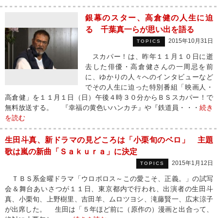
銀幕のスター、高倉健の人生に迫
る 千葉真一らが思い出を語る
2015年10月31日
TOPICS
スカパー！は、昨年１１月１０日に逝
去した俳優・高倉健さんの一周忌を前
に、ゆかりの人々へのインタビューなど
でその人生に迫った特別番組「映画人・
高倉健」を１１月１日（日）午後４時３０分からＢＳスカパー！で
無料放送する。 『幸福の黄色いハンカチ』や『鉄道員・・・
続き
を読む
生田斗真、新ドラマの見どころは「小栗旬のベロ」 主題
歌は嵐の新曲「Ｓａｋｕｒａ」に決定
2015年1月12日
TOPICS
ＴＢＳ系金曜ドラマ「ウロボロス～この愛こそ、正義。」の試写
会＆舞台あいさつが１１日、東京都内で行われ、出演者の生田斗
真、小栗旬、上野樹里、吉田羊、ムロツヨシ、滝藤賢一、広末涼子
が出席した。 生田は「５年ほど前に（原作の）漫画と出合って、