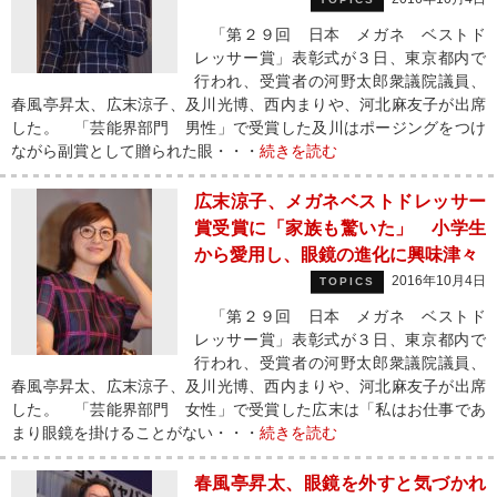
「第２９回 日本 メガネ ベストド
レッサー賞」表彰式が３日、東京都内で
行われ、受賞者の河野太郎衆議院議員、
春風亭昇太、広末涼子、及川光博、西内まりや、河北麻友子が出席
した。 「芸能界部門 男性」で受賞した及川はポージングをつけ
ながら副賞として贈られた眼・・・
続きを読む
広末涼子、メガネベストドレッサー
賞受賞に「家族も驚いた」 小学生
から愛用し、眼鏡の進化に興味津々
2016年10月4日
TOPICS
「第２９回 日本 メガネ ベストド
レッサー賞」表彰式が３日、東京都内で
行われ、受賞者の河野太郎衆議院議員、
春風亭昇太、広末涼子、及川光博、西内まりや、河北麻友子が出席
した。 「芸能界部門 女性」で受賞した広末は「私はお仕事であ
まり眼鏡を掛けることがない・・・
続きを読む
春風亭昇太、眼鏡を外すと気づかれ