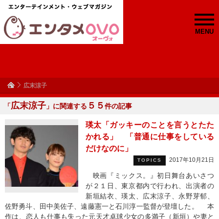
MENU
広末涼子
広末涼子
５５
「
」に関連する
件の記事
瑛太「ガッキーのことを言うとたた
かれる」 「普通に仕事をしている
だけなのに」
2017年10月21日
TOPICS
映画『ミックス。』初日舞台あいさつ
が２１日、東京都内で行われ、出演者の
新垣結衣、瑛太、広末涼子、永野芽郁、
佐野勇斗、田中美佐子、遠藤憲一と石川淳一監督が登壇した。 本
作は、恋人も仕事も失った元天才卓球少女の多満子（新垣）や妻と