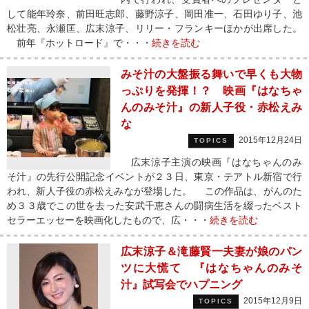
して能年玲奈、前田旺志郎、藤野涼子、岡田准一、石田ゆり子、池
松壮亮、永瀬匡、広末涼子、リリー・フランキーほかが出席した。
前年『ホットロード』で・・・
続きを読む
みそ汁の大盤振る舞いで早くも大物
っぷりを発揮！？ 映画『はなちゃ
んのみそ汁』の新人子役・赤松えみ
な
2015年12月24日
TOPICS
広末涼子主演の映画『はなちゃんのみ
そ汁』の先行公開記念イベントが２３日、東京・テアトル新宿で行
われ、新人子役の赤松えみなが登場した。 この作品は、がんのた
め３３歳でこの世を去った安武千恵さんの闘病生活を綴ったベスト
セラーエッセーを映画化したもので、広・・・
続きを読む
広末涼子＆滝藤賢一夫妻が娘のパン
ツに大慌て 『はなちゃんのみそ
汁』試写会でハプニング
2015年12月9日
TOPICS