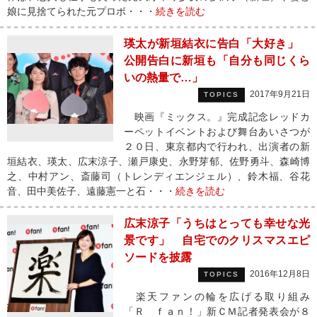
娘に見捨てられた元プロボ・・・
続きを読む
瑛太が新垣結衣に告白「大好き」
公開告白に新垣も「自分も同じくら
いの熱量で…」
2017年9月21日
TOPICS
映画『ミックス。』完成記念レッドカ
ーペットイベントおよび舞台あいさつが
２０日、東京都内で行われ、出演者の新
垣結衣、瑛太、広末涼子、瀬戸康史、永野芽郁、佐野勇斗、森崎博
之、中村アン、斎藤司（トレンディエンジェル）、鈴木福、谷花
音、田中美佐子、遠藤憲一と石・・・
続きを読む
広末涼子「うちはとっても幸せな光
景です」 自宅でのクリスマスエピ
ソードを披露
2016年12月8日
TOPICS
楽天ファンの輪を広げる取り組み
「Ｒ ｆａｎ！」新ＣＭ記者発表会が８