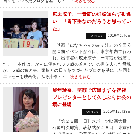
日々をつづったブログを基にし・・・
続きを読む
広末涼子、一青窈の妊娠知らず勘違
い 「胃下垂なのだろうと思ってい
た」
2016年1月6日
TOPICS
映画『はなちゃんのみそ汁』の全国公
開直前イベントが６日、東京都内で行わ
れ、出演者の広末涼子、一青窈が出席し
た。 本作は、がんに侵され３３歳の若さでこの世を去った母親
が、５歳の娘と夫、家族との日々をつづったブログを基にした同名
エッセーを映画化。みそ汁作・・・
続きを読む
能年玲奈、笑顔で広瀬すずを祝福
プレゼンターとして久しぶりに公の
場に登場
2015年12月28日
TOPICS
「第２８回 日刊スポーツ映画大賞・
石原裕次郎賞」表彰式が２８日、東京都
内で行われ、受賞者へのプレゼンターと