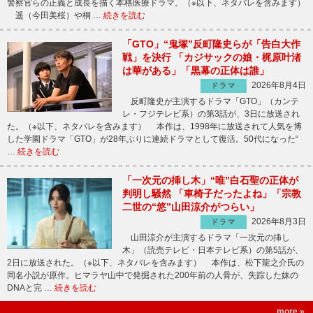
警察官らの正義と成長を描く本格医療ドラマ。（※以下、ネタバレを含みます）
遥（今田美桜）や桐 …
続きを読む
「GTO」“鬼塚”反町隆史らが「告白大作
戦」を決行 「カジサックの娘・梶原叶渚
は華がある」「黒幕の正体は誰」
2026年8月4日
ドラマ
反町隆史が主演するドラマ「GTO」（カンテ
レ・フジテレビ系）の第3話が、3日に放送され
た。（※以下、ネタバレを含みます） 本作は、1998年に放送されて人気を博
した学園ドラマ「GTO」が28年ぶりに連続ドラマとして復活。50代になった“
…
続きを読む
「一次元の挿し木」“唯”白石聖の正体が
判明し騒然 「車椅子だったよね」「宗教
二世の“悠”山田涼介がつらい」
2026年8月3日
ドラマ
山田涼介が主演するドラマ「一次元の挿し
木」（読売テレビ・日本テレビ系）の第5話が、
2日に放送された。（※以下、ネタバレを含みます） 本作は、松下龍之介氏の
同名小説が原作。ヒマラヤ山中で発掘された200年前の人骨が、失踪した妹の
DNAと完 …
続きを読む
more »