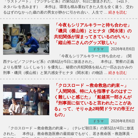
「ラストノート」（フジテレビ系）の第5話が、6日に放送された。（※以下、
ネタバレを含みます） 本作は、環境も積み重ねてきた人生も全く違う、交わ
るはずのなかった歳の差の男女が静かに引かれ合い、人生で …
続きを読む
「今夜もシリアルキラーと待ち合わせ」
「磯貝（横山裕）とヒナタ（関水渚）の
共犯関係が深まってきているのがいい」
「縦山裕二さんのグッズ欲しい」
2026年8月6日
ドラマ
「今夜もシリアルキラーと待ち合わせ」（関
西テレビ／フジテレビ系）の第6話が5日に放送された。 本作は、警察の正義
よりも復讐（ふくしゅう）を優先し、秘密の共犯関係を結んだ一匹おおかみの
刑事・磯貝（横山裕）と第六感女子ヒナタ（関水渚）の物語 …
続きを読む
「クロスロード ～救命救急の約束～」
「人間関係、特に人を指導するのはすご
く難しいと感じた」「船越英一郎さんが
『刑事面に似ていると言われたことがあ
る』って、そりゃあ2時間ドラマの帝王だ
もの」
2026年8月6日
ドラマ
「クロスロード ～救命救急の約束～」（テレビ朝日系）の第5話が4日に放送
された。 本作は、救命救急医療の最前線でもがく、若き救命医・救急隊員・