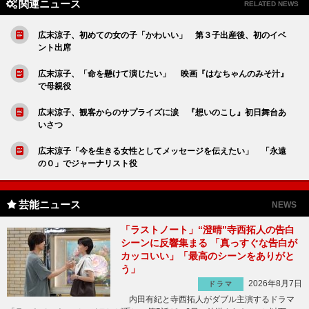
関連ニュース
RELATED NEWS
広末涼子、初めての女の子「かわいい」 第３子出産後、初のイベ
ント出席
広末涼子、「命を懸けて演じたい」 映画『はなちゃんのみそ汁』
で母親役
広末涼子、観客からのサプライズに涙 『想いのこし』初日舞台あ
いさつ
広末涼子「今を生きる女性としてメッセージを伝えたい」 「永遠
の０」でジャーナリスト役
芸能ニュース
NEWS
「ラストノート」“澄晴”寺西拓人の告白
シーンに反響集まる 「真っすぐな告白が
カッコいい」「最高のシーンをありがと
う」
2026年8月7日
ドラマ
内田有紀と寺西拓人がダブル主演するドラマ