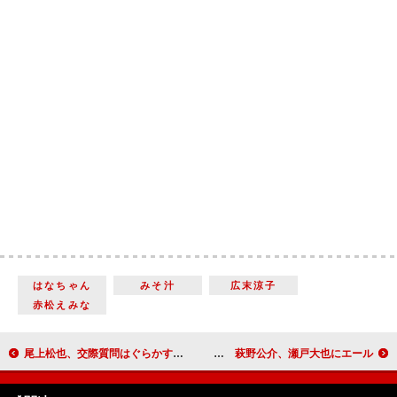
はなちゃん
みそ汁
広末涼子
赤松えみな
尾上松也、交際質問はぐらかす 「あの方って誰なんですかね？」
小島瑠璃子、東京五輪は「開会式希望」 萩野公介、瀬戸大也にエール