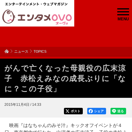
MENU
ニュース
TOPICS
がんで亡くなった母親役の広末涼
子 赤松えみなの成長ぶりに「な
に？この子役」
2015年11月4日 / 14:33
ポスト
シェア
送る
映画『はなちゃんのみそ汁』キックオフイベントが４