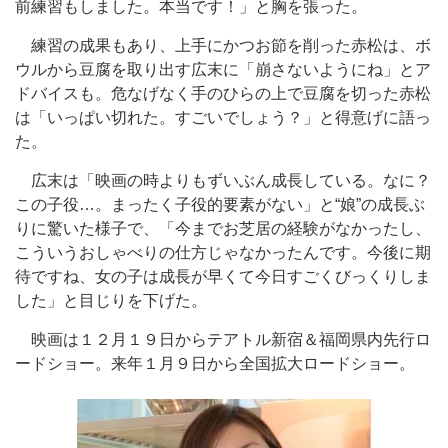
前練習もしました。本当です！」と胸を張った。
練習の成果もあり、上手にかつお節を削った赤松は、ボ
ウルから豆腐を取り出す広末に「崩さないようにね」とア
ドバイスも。危なげなく手のひらの上で豆腐を切った赤松
は「いっぱい切れた。すごいでしょう？」と得意げに語っ
た。
広末は「映画の時よりもずいぶん成長している。なに？
この子役…。まったく子役的要素がない」と“娘”の成長ぶ
りに驚いた様子で、「今までお芝居の経験がなかったし、
こういうおしゃべりの仕方じゃなかったんです。今後に期
待ですね、女の子は成長が早くて今日すごくびっくりしま
した」と目じりを下げた。
映画は１２月１９日からテアトル新宿＆福岡県内先行ロ
ードショー。来年１月９日から全国拡大ロードショー。