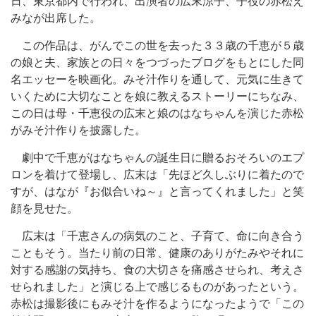
日、東京都内で行われ、出演者の広末涼子、子役の赤松え
みなが出席した。
この作品は、がんでこの世を去った３３歳の千恵が５歳
の娘と夫、家族との日々をつづったブログをもとにした同
名エッセーを映画化。みそ汁作りを通して、元気に生きて
いくために大切なことを娘に教えるストーリーにちなみ、
この日は母・千恵役の広末と娘のはなちゃんを演じた赤松
がみそ汁作りを披露した。
劇中で千恵がはなちゃんの誕生日に贈るおそろいのエプ
ロンを着けて登場し、広末は「先ほど久しぶりに着たので
すが、はなが『お似合いね～』と言ってくれました」と笑
顔を見せた。
広末は「千恵さんの病気のこと、子育て、命に向き合う
こともそう。当たり前の日常、健康のありがたみやそれに
対する感謝の気持ち、食の大切さを痛感させられ、考えさ
せられました」と演じる上で感じるものがあったという。
赤松は撮影後にもみそ汁を作るようになったようで「この