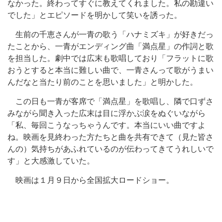
なかった。終わってすぐに教えてくれました。私の勘違い
でした」とエピソードを明かして笑いを誘った。
生前の千恵さんが一青の歌う「ハナミズキ」が好きだっ
たことから、一青がエンディング曲「満点星」の作詞と歌
を担当した。劇中では広末も歌唱しており「フラットに歌
おうとすると本当に難しい曲で、一青さんって歌がうまい
んだなと当たり前のことを思いました」と明かした。
この日も一青が客席で「満点星」を歌唱し、隣で口ずさ
みながら聞き入った広末は目に浮かぶ涙をぬぐいながら
「私、毎回こうなっちゃうんです。本当にいい曲ですよ
ね。映画を見終わった方たちと曲を共有できて（見た皆さ
んの）気持ちがあふれているのが伝わってきてうれしいで
す」と大感激していた。
映画は１月９日から全国拡大ロードショー。