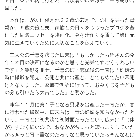
６日、東京都内で行われ、出演者の広末涼子、一青窈が出
席した。
本作は、がんに侵され３３歳の若さでこの世を去った母
親が、５歳の娘と夫、家族との日々をつづったブログを基
にした同名エッセーを映画化。みそ汁作りを通して娘に元
気に生きていくために大切なことを伝えていく。
主人公の千恵を演じた広末は「もしかしたら皆さんの今
年１本目の映画になるのかと思うと光栄ですごくうれしい
です」と笑顔を見せ、千恵の姉・志保役の一青は「妊婦の
時に撮影を迎え、公開と共に出産と、とてもめでたい幕開
けとなりました。家族で初詣に行って、おみくじを子ども
の分も引いたら大吉でした」と明かした。
昨年１１月に第１子となる男児を出産した一青だが、春
に行われた撮影中、広末らは一青の妊娠を知らなかったと
いう。一青とは初共演で初対面だったという広末は「（体
が）すごく細いので、おなかがちょっとぽっこりしていた
からきっと胃下垂なのだろうなと思っていたらそんなわけ