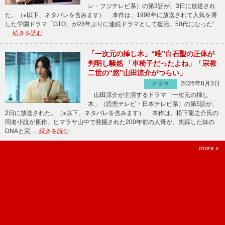
レ・フジテレビ系）の第3話が、3日に放送され
た。（※以下、ネタバレを含みます） 本作は、1998年に放送されて人気を博
した学園ドラマ「GTO」が28年ぶりに連続ドラマとして復活。50代になった“
…
続きを読む
「一次元の挿し木」“唯”白石聖の正体が
判明し騒然 「車椅子だったよね」「宗教
二世の“悠”山田涼介がつらい」
2026年8月3日
ドラマ
山田涼介が主演するドラマ「一次元の挿し
木」（読売テレビ・日本テレビ系）の第5話が、
2日に放送された。（※以下、ネタバレを含みます） 本作は、松下龍之介氏の
同名小説が原作。ヒマラヤ山中で発掘された200年前の人骨が、失踪した妹の
DNAと完 …
続きを読む
more »