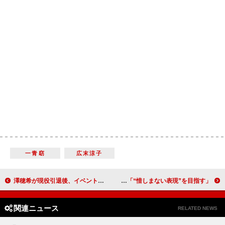
一青窈
広末涼子
澤穂希が現役引退後、イベントに初登場 受験生に向け「努力は裏切らない」とエール！
宮沢りえ、猿之助との初共演に意気込み 「“惜しまない表現”を目指す」
関連ニュース
RELATED NEWS