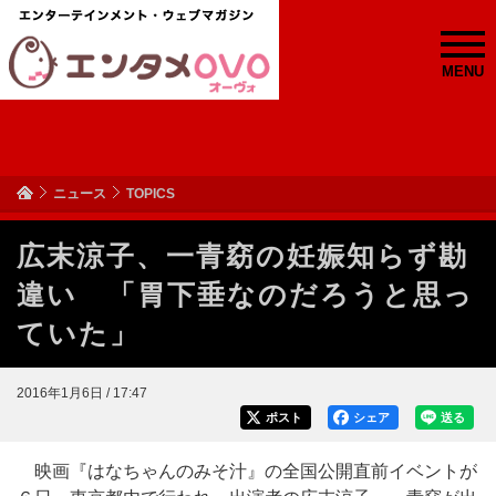
MENU
ニュース
TOPICS
広末涼子、一青窈の妊娠知らず勘
違い 「胃下垂なのだろうと思っ
ていた」
2016年1月6日 / 17:47
ポスト
シェア
送る
映画『はなちゃんのみそ汁』の全国公開直前イベントが