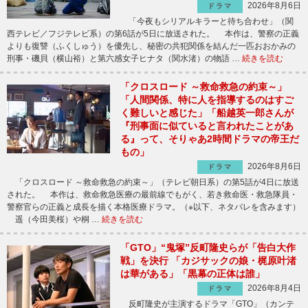
2026年8月6日
ドラマ
「今夜もシリアルキラーと待ち合わせ」（関
西テレビ／フジテレビ系）の第6話が5日に放送された。 本作は、警察の正義
よりも復讐（ふくしゅう）を優先し、秘密の共犯関係を結んだ一匹おおかみの
刑事・磯貝（横山裕）と第六感女子ヒナタ（関水渚）の物語 …
続きを読む
「クロスロード ～救命救急の約束～」
「人間関係、特に人を指導するのはすご
く難しいと感じた」「船越英一郎さんが
『刑事面に似ていると言われたことがあ
る』って、そりゃあ2時間ドラマの帝王だ
もの」
2026年8月6日
ドラマ
「クロスロード ～救命救急の約束～」（テレビ朝日系）の第5話が4日に放送
された。 本作は、救命救急医療の最前線でもがく、若き救命医・救急隊員・
警察官らの正義と成長を描く本格医療ドラマ。（※以下、ネタバレを含みます）
遥（今田美桜）や桐 …
続きを読む
「GTO」“鬼塚”反町隆史らが「告白大作
戦」を決行 「カジサックの娘・梶原叶渚
は華がある」「黒幕の正体は誰」
2026年8月4日
ドラマ
反町隆史が主演するドラマ「GTO」（カンテ