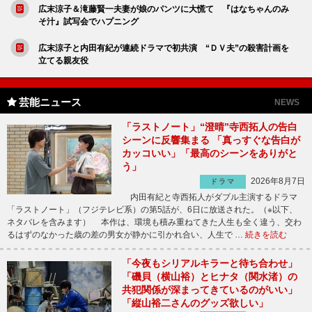
広末涼子＆滝藤賢一夫妻が娘のパンツに大慌て 『はなちゃんのみ
そ汁』試写会でハプニング
広末涼子と内田有紀が連続ドラマで初共演 “ＤＶ夫”の殺害計画を
立てる親友役
芸能ニュース
NEWS
「ラストノート」“澄晴”寺西拓人の告白
シーンに反響集まる 「真っすぐな告白が
カッコいい」「最高のシーンをありがと
う」
2026年8月7日
ドラマ
内田有紀と寺西拓人がダブル主演するドラマ
「ラストノート」（フジテレビ系）の第5話が、6日に放送された。（※以下、
ネタバレを含みます） 本作は、環境も積み重ねてきた人生も全く違う、交わ
るはずのなかった歳の差の男女が静かに引かれ合い、人生で …
続きを読む
「今夜もシリアルキラーと待ち合わせ」
「磯貝（横山裕）とヒナタ（関水渚）の
共犯関係が深まってきているのがいい」
「縦山裕二さんのグッズ欲しい」