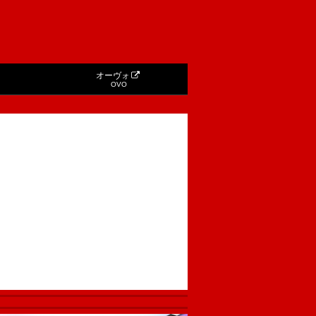
オーヴォ
OVO