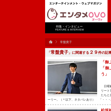
特集・インタビュー
FEATURE & INTERVIEW
常盤貴子
常盤貴子
２９
「
」に関連する
件の記
「御
「御
う」
日曜劇
リート
たちと
ーリー。（＊以下、ネタバレあり） 「・・・
松坂