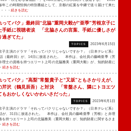
毎年この時期恒例の特別番組として、京都の紅葉を中継で送り届けて来た
送・・・
続きを読む
れってパク」最終回“北脇”重岡大毅が“亜季”芳根京子に
た手紙に視聴者涙 「北脇さんの言葉、手紙に優しさが
り過ぎてた」
2023年6月15日
TOPICS
子主演のドラマ「それってパクリじゃないですか？」（日本テレビ系）
0話（最終回）が、14日に放送された。 本作は、会社員の藤崎亜季（芳
弁理士の資格を持つエリート上司の北脇雅美（重岡大毅）が、知的財産に
・
続きを読む
れってパク」“高梨”常盤貴子と“又坂”ともさかりえが、
の芹沢（鶴見辰吾）と対決 「常盤さん、隣にトヨエツ
てもおかしくないかわいさだった」
2023年6月1日
TOPICS
子主演のドラマ「それってパクリじゃないですか？」（日本テレビ系）
話が、31日に放送された。 本作は、会社員の藤崎亜季（芳根）と弁理
格を持つエリート上司の北脇雅美（重岡大毅）が、知的財産に関するさま
・
続きを読む