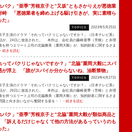
れパク」“亜季”芳根京子と“又坂”ともさかりえが悪徳業
対峙 「悪徳業者を締め上げる駆け引きが、実に素晴ら
った」
2023年5月25日
TOPICS
子主演のドラマ「それってパクリじゃないですか？」（日本テレビ系）
話が、24日に放送された。 本作は、会社員の藤崎亜季（芳根）と弁理
格を持つエリート上司の北脇雅美（重岡大毅）が、知的財産に関するさま
・
続きを読む
れってパクリじゃないですか？」“北脇”重岡大毅にスパ
惑が浮上 「誰がスパイか分からないね、油断禁物」
2023年4月27日
TOPICS
子主演のドラマ「それってパクリじゃないですか？」（日本テレビ系）
話が、26日に放送された。 本作は、会社員の藤崎亜季（芳根）と弁理
格を持つエリート上司の北脇雅美（重岡大毅）が、知的財産に関するさま
問題と向き合いながら奮闘する姿を・・・
続きを読む
れパク」“亜季”芳根京子と“北脇”重岡大毅が類似商品と
 「訴えるだけじゃなくて他の方法があるっていうのも
った」