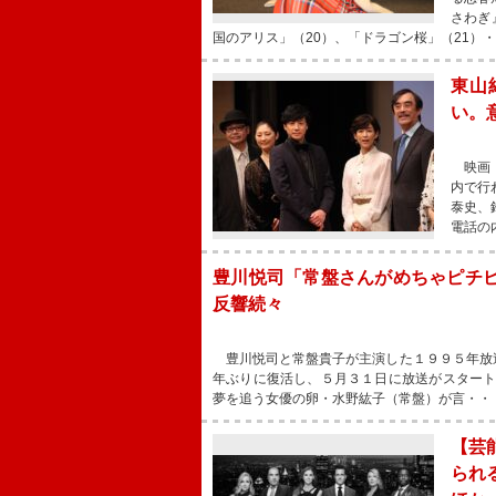
さわぎ
国のアリス」（20）、「ドラゴン桜」（21）
東山
い。
映画『
内で行
泰史、
電話の
豊川悦司「常盤さんがめちゃピチ
反響続々
豊川悦司と常盤貴子が主演した１９９５年放
年ぶりに復活し、５月３１日に放送がスター
夢を追う女優の卵・水野紘子（常盤）が言・・
【芸
られ