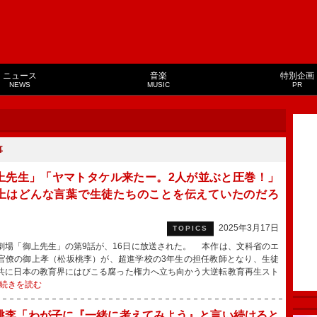
ニュース
音楽
特別企画
NEWS
MUSIC
PR
事
上先生」「ヤマトタケル来たー。2人が並ぶと圧巻！」
上はどんな言葉で生徒たちのことを伝えていたのだろ
2025年3月17日
TOPICS
場「御上先生」の第9話が、16日に放送された。 本作は、文科省のエ
官僚の御上孝（松坂桃李）が、超進学校の3年生の担任教師となり、生徒
共に日本の教育界にはびこる腐った権力へ立ち向かう大逆転教育再生スト
続きを読む
桃李「わが子に『一緒に考えてみよう』と言い続けると