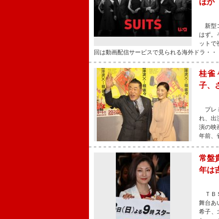
ほか
新型コ
はず。
ットで
回は動画配信サービスで見られる海外ドラ・・
桂雀
子、
プレミ
れ、出
演の映
年前、
常盤
年は
ＴＢＳ
舞台あ
希子、