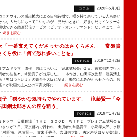
2020年5月3日
コラム
ロナウイルス感染拡大による自宅待機で、暇を持て余している人も多い
そんな人たちにもってこいなのが、見たいときに、好きなだけインターネ
視聴できる動画配信サービス（ビデオ・オン・デマンド）だ。そこで、今
・
続きを読む
々「一番支えてくださったのはさくらさん」 常盤貴
さくら役に「何て恐れ多いことを」
2019年12月2日
TOPICS
アムドラマ「贋作 男はつらいよ」完成試写会が２日、東京都内で行わ
演者の桂雀々、常盤貴子が出席した。 本作は、山田洋次監督、渥美清主
画『男はつらいよ』の舞台を大阪に変え、現代によみがえらせたもの。数
雀々が映画の主人公の車寅次郎に・・・
続きを読む
貴子「穏やかな気持ちでやれています」 滝藤賢一「今
吉田鋼太郎さんの座を狙う」
2019年1月7日
TOPICS
ドラマ 日曜劇場「ＴＨＥ ＧＯＯＤ ＷＩＦＥ」プレミアム試写会＆
いさつが７日、東京都内で行われ、出演者の常盤貴子、小泉孝太郎、水原
北村匠海、滝藤賢一、賀来千香子、吉田鋼太郎、唐沢寿明ほかが登場し