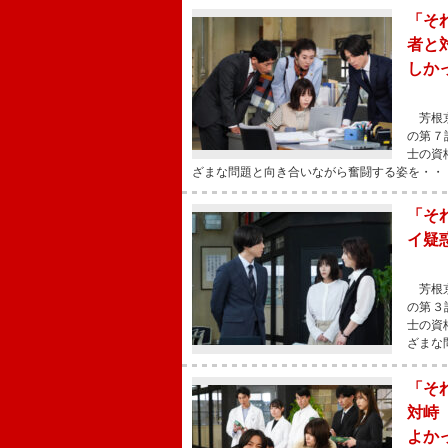
「そ
者と
しか
芳根京
の第７
士の資
ざまな問題と向き合いながら奮闘する姿を・・
「そ
イ疑
芳根京
の第３
士の資
ざまな
「そ
対峙
よか