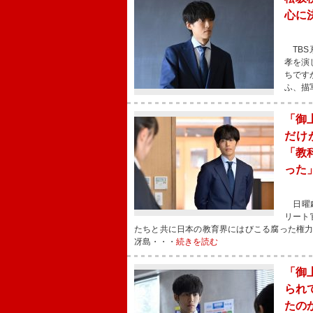
心に
TBS
孝を演
ちです
ふ、描
「御
だけ
「教
った
日曜劇
リート
たちと共に日本の教育界にはびこる腐った権
冴島・・・
続きを読む
「御
られ
たの