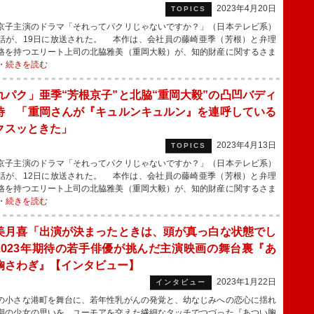
2023年4月20日
TOPICS
子主演のドラマ「それってパクリじゃないですか？」（日本テレビ系）
話が、19日に放送された。 本作は、会社員の藤崎亜季（芳根）と弁理
格を持つエリート上司の北脇雅美（重岡大毅）が、知的財産に関するさま
・
続きを読む
れパク」亜季“芳根京子”と北脇“重岡大毅”の凸凹バディ
待 「重岡さんが『キュルンキュルン』を連呼している
クスッときた」
2023年4月13日
TOPICS
子主演のドラマ「それってパクリじゃないですか？」（日本テレビ系）
話が、12日に放送された。 本作は、会社員の藤崎亜季（芳根）と弁理
格を持つエリート上司の北脇雅美（重岡大毅）が、知的財産に関するさま
・
続きを読む
美月喜「出演が決まったときは、頭が真っ白な状態でし
2023年期待の若手俳優が挑んだ主演映画の舞台裏『あ
胸さわぎ』【インタビュー】
2023年1月22日
インタビュー
小さな港町を舞台に、若年性乳がんの発覚と、幼なじみへの恋心に揺れ
期の少女の思いを、ユーモアを交えた繊細なタッチでつづった『あつい胸