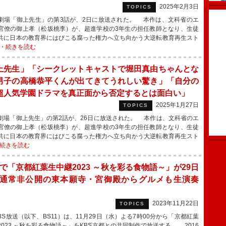
2025年2月3日
TOPICS
場「御上先生」の第3話が、2日に放送された。 本作は、文科省のエ
官僚の御上孝（松坂桃李）が、超進学校の3年生の担任教師となり、生徒
共に日本の教育界にはびこる腐った権力へ立ち向かう大逆転教育再生スト
・
続きを読む
上先生」「シークレットキャストで堀田真由ちゃんとな
男子の高橋恭平くんが出てきてうれしい驚き」「自分の
超人気学園ドラマを真正面から否定するとは面白い」
2025年1月27日
TOPICS
場「御上先生」の第2話が、26日に放送された。 本作は、文科省のエ
官僚の御上孝（松坂桃李）が、超進学校の3年生の担任教師となり、生徒
共に日本の教育界にはびこる腐った権力へ立ち向かう大逆転教育再生スト
続きを読む
1で「京都紅葉生中継2023 ～秋を彩る食物語～」が29日
 通常非公開の東本願寺・宮御殿からグルメも生演奏
2023年11月22日
TOPICS
S放送（以下、BS11）は、11月29日（水）よる7時00分から「京都紅葉
2023 ～秋を彩る食物語～」をKBS京都との共同制作で放送する。 2016