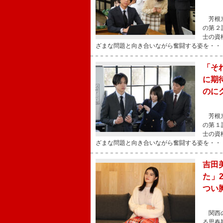
芳根京
の第２
士の資
ざまな問題と向き合いながら奮闘する姿を・・
「そ
に期
のに
芳根京
の第１
士の資
ざまな問題と向き合いながら奮闘する姿を・・
吉田
た」
つい
関西の
る思春