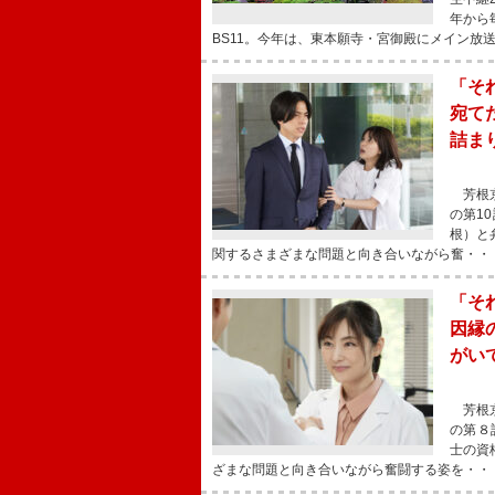
年から
BS11。今年は、東本願寺・宮御殿にメイン放
「そ
宛て
詰ま
芳根京
の第1
根）と
関するさまざまな問題と向き合いながら奮・・
「そ
因縁
がい
芳根京
の第８
士の資
ざまな問題と向き合いながら奮闘する姿を・・