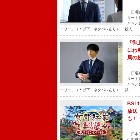
日曜劇
リート
たちと
ーリー。（＊以下、ネタバレあり） 殺人・・
「御
にわ
局の
日曜劇
リート
たちと
ーリー。（＊以下、ネタバレあり） 試・・・
BS1
放送
も！
日本B
生中継