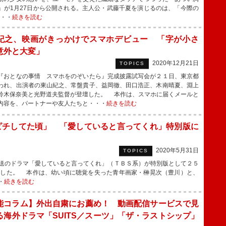
』が1月27日から公開される。主人公・武藤千夏を演じるのは、「今際の
・・・
続きを読む
紀之、映画がきっかけでスマホデビュー 「字が小さ
意外と大変」
2020年12月21日
TOPICS
おとなの事情 スマホをのぞいたら』完成披露試写会が２１日、東京都
われ、出演者の東山紀之、常盤貴子、益岡徹、田口浩正、木南晴夏、淵上
鈴木保奈美と光野道夫監督が登壇した。 本作は、スマホに届くメールと
内容を、パートナーや友人たちと・・・
続きを読む
ピチしてた頃」 「愛していると言ってくれ」特別版に
2020年5月31日
TOPICS
送のドラマ「愛していると言ってくれ」（ＴＢＳ系）が特別版として２５
トした。 本作は、幼い頃に聴覚を失った青年画家・榊晃次（豊川）と、
・
続きを読む
能コラム】外出自粛にお薦め！ 動画配信サービスで見
る海外ドラマ「SUITS／スーツ」「ザ・ラストシップ」