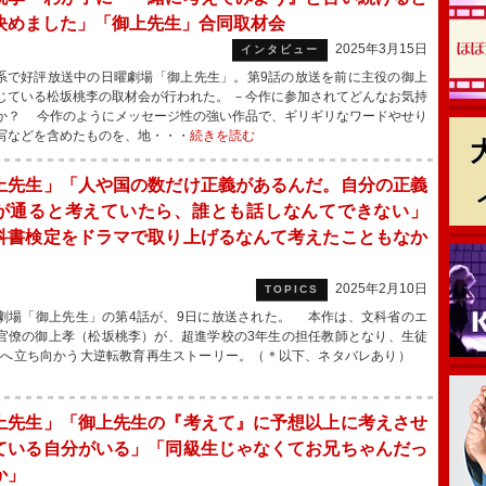
決めました」「御上先生」合同取材会
2025年3月15日
インタビュー
系で好評放送中の日曜劇場「御上先生」。第9話の放送を前に主役の御上
じている松坂桃李の取材会が行われた。 －今作に参加されてどんなお気持
か？ 今作のようにメッセージ性の強い作品で、ギリギリなワードやせり
写などを含めたものを、地・・・
続きを読む
上先生」「人や国の数だけ正義があるんだ。自分の正義
が通ると考えていたら、誰とも話しなんてできない」
科書検定をドラマで取り上げるなんて考えたこともなか
」
2025年2月10日
TOPICS
場「御上先生」の第4話が、9日に放送された。 本作は、文科省のエ
官僚の御上孝（松坂桃李）が、超進学校の3年生の担任教師となり、生徒
力へ立ち向かう大逆転教育再生ストーリー。（＊以下、ネタバレあり）
上先生」「御上先生の『考えて』に予想以上に考えさせ
ている自分がいる」「同級生じゃなくてお兄ちゃんだっ
か」