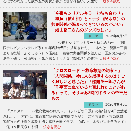
るはずのなかった歳の差の男女が静かに引かれ合い、人生で …
続きを読む
「今夜もシリアルキラーと待ち合わせ」
「磯貝（横山裕）とヒナタ（関水渚）の
共犯関係が深まってきているのがいい」
「縦山裕二さんのグッズ欲しい」
2026年8月6日
ドラマ
「今夜もシリアルキラーと待ち合わせ」（関
西テレビ／フジテレビ系）の第6話が5日に放送された。 本作は、警察の正義
よりも復讐（ふくしゅう）を優先し、秘密の共犯関係を結んだ一匹おおかみの
刑事・磯貝（横山裕）と第六感女子ヒナタ（関水渚）の物語 …
続きを読む
「クロスロード ～救命救急の約束～」
「人間関係、特に人を指導するのはすご
く難しいと感じた」「船越英一郎さんが
『刑事面に似ていると言われたことがあ
る』って、そりゃあ2時間ドラマの帝王だ
もの」
2026年8月6日
ドラマ
「クロスロード ～救命救急の約束～」（テレビ朝日系）の第5話が4日に放送
された。 本作は、救命救急医療の最前線でもがく、若き救命医・救急隊員・
警察官らの正義と成長を描く本格医療ドラマ。（※以下、ネタバレを含みます）
遥（今田美桜）や桐 …
続きを読む