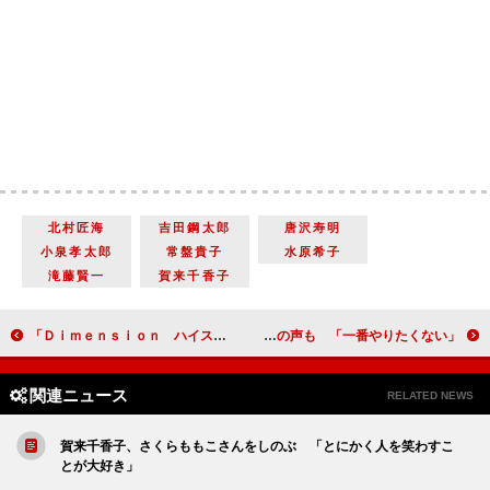
北村匠海
吉田鋼太郎
唐沢寿明
小泉孝太郎
常盤貴子
水原希子
滝藤賢一
賀来千香子
「Ｄｉｍｅｎｓｉｏｎ ハイスクール」先行上映会 財木琢磨のお姫様だっこに黄色い歓声
大泉洋、ファンから「水どう」期待の声も 「一番やりたくない」
関連ニュース
RELATED NEWS
賀来千香子、さくらももこさんをしのぶ 「とにかく人を笑わすこ
とが大好き」