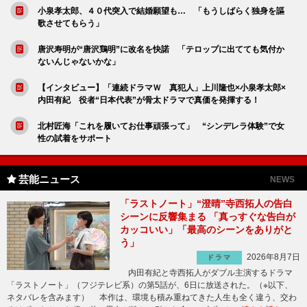
小泉孝太郎、４０代突入で結婚願望も… 「もうしばらく独身を謳
歌させてもらう」
唐沢寿明が“唐沢鶏明”に改名を快諾 「テロップに出てても気付か
ないんじゃないかな」
【インタビュー】「連続ドラマＷ 真犯人」上川隆也×小泉孝太郎×
内田有紀 役者“日本代表”が骨太ドラマで真価を発揮する！
北村匠海「これを履いてお仕事頑張って」 “シンデレラ体験”で女
性の試着をサポート
芸能ニュース
NEWS
「ラストノート」“澄晴”寺西拓人の告白
シーンに反響集まる 「真っすぐな告白が
カッコいい」「最高のシーンをありがと
う」
2026年8月7日
ドラマ
内田有紀と寺西拓人がダブル主演するドラマ
「ラストノート」（フジテレビ系）の第5話が、6日に放送された。（※以下、
ネタバレを含みます） 本作は、環境も積み重ねてきた人生も全く違う、交わ