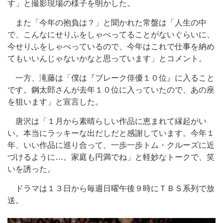
す」と撮影現場の様子を明かした。
また「今年の抱負は？」と聞かれた常盤は「人生の中
で、こんなにせりふをしゃべってることがないぐらいに、
今せりふをしゃべっているので、今年はこれで仕事を納め
てもいいんじゃないかなと思っています」とコメント。
一方、滝藤は「僕は『ブレーク俳優１０位』に入ること
です。鋼太郎さんが去年１０位に入っていたので、あの座
を狙います」と宣言した。
唐沢は「１月から素晴らしい作品に恵まれて縁起がい
い。本当にラッキーな出だしだと感謝しています。今年１
年、いい作品に巡り合って、一歩一歩トム・クルーズに近
づけるように…。家庭も円満でね」と軽妙なトークで、笑
いを誘った。
ドラマは１３日から毎週日曜午後９時にＴＢＳ系列で放
送。