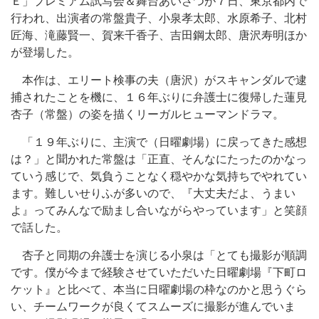
Ｅ」プレミアム試写会＆舞台あいさつが７日、東京都内で
行われ、出演者の常盤貴子、小泉孝太郎、水原希子、北村
匠海、滝藤賢一、賀来千香子、吉田鋼太郎、唐沢寿明ほか
が登場した。
本作は、エリート検事の夫（唐沢）がスキャンダルで逮
捕されたことを機に、１６年ぶりに弁護士に復帰した蓮見
杏子（常盤）の姿を描くリーガルヒューマンドラマ。
「１９年ぶりに、主演で（日曜劇場）に戻ってきた感想
は？」と聞かれた常盤は「正直、そんなにたったのかなっ
ていう感じで、気負うことなく穏やかな気持ちでやれてい
ます。難しいせりふが多いので、『大丈夫だよ、うまい
よ』ってみんなで励まし合いながらやっています」と笑顔
で話した。
杏子と同期の弁護士を演じる小泉は「とても撮影が順調
です。僕が今まで経験させていただいた日曜劇場『下町ロ
ケット』と比べて、本当に日曜劇場の枠なのかと思うぐら
い、チームワークが良くてスムーズに撮影が進んでいま