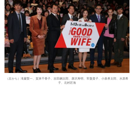
（左から）滝藤賢一、賀来千香子、吉田鋼太郎、唐沢寿明、常盤貴子、小泉孝太郎、水原希
子、北村匠海