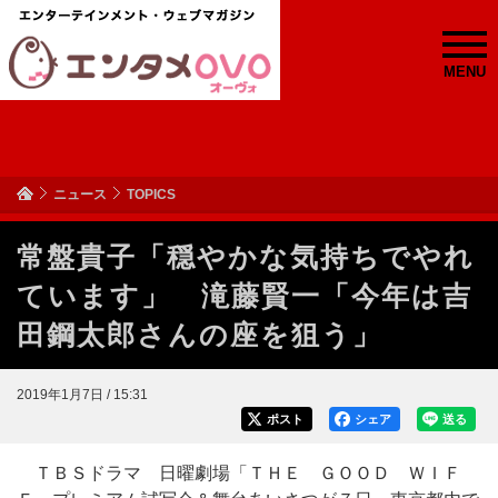
MENU
ニュース
TOPICS
常盤貴子「穏やかな気持ちでやれ
ています」 滝藤賢一「今年は吉
田鋼太郎さんの座を狙う」
2019年1月7日 / 15:31
ポスト
シェア
送る
ＴＢＳドラマ 日曜劇場「ＴＨＥ ＧＯＯＤ ＷＩＦ