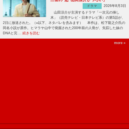
2026年8月3日
ドラマ
山田涼介が主演するドラマ「一次元の挿し
木」（読売テレビ・日本テレビ系）の第5話が、
2日に放送された。（※以下、ネタバレを含みます） 本作は、松下龍之介氏の
同名小説が原作。ヒマラヤ山中で発掘された200年前の人骨が、失踪した妹の
DNAと完 …
続きを読む
more »