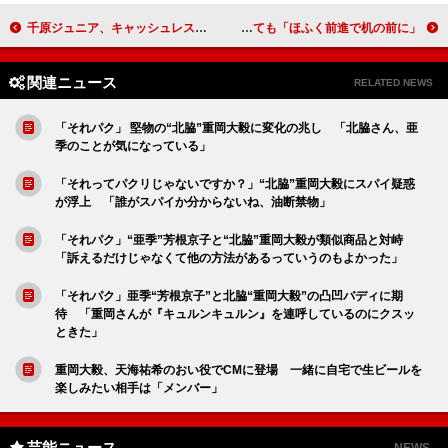
千原ジュニア、キャッシュレス納税をPR 「これは便利。勧めたい芸人は、特に徳井」
筒井真理子、つらくても「自暴自棄にはならない」 朝起き上がれなくても「ほふく前進で机の前に」
関連ニュース
RELATED NEWS
「それパク」 堅物の“北脇”重岡大毅に変化の兆し 「北脇さん、亜
季のことが気になっている」
「それってパクリじゃないですか？」“北脇”重岡大毅にスパイ疑惑
が浮上 「誰がスパイか分からないね、油断禁物」
「それパク」“亜季”芳根京子と“北脇”重岡大毅が類似商品と対峙
「訴えるだけじゃなくて他の方法があるっていうのもよかった」
「それパク」亜季“芳根京子”と北脇“重岡大毅”の凸凹バディに期
待 「重岡さんが『キュルンキュルン』を連呼しているのにクスッ
ときた」
重岡大毅、天海祐希のおい役でCMに登場 一緒に自宅で生ビールを
楽しみたい相手は「メンバー」
芸能ニュース