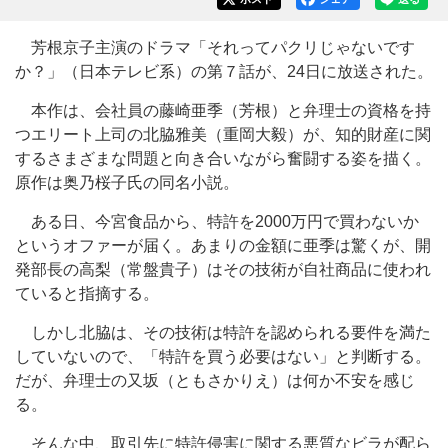
芳根京子主演のドラマ「それってパクリじゃないです
か？」（日本テレビ系）の第７話が、24日に放送された。
本作は、会社員の藤崎亜季（芳根）と弁理士の資格を持
つエリート上司の北脇雅美（重岡大毅）が、知的財産に関
するさまざまな問題と向き合いながら奮闘する姿を描く。
原作は奥乃桜子氏の同名小説。
ある日、今宮食品から、特許を2000万円で買わないか
というオファーが届く。あまりの金額に亜季は驚くが、開
発部長の高梨（常盤貴子）はその技術が自社商品に使われ
ていると指摘する。
しかし北脇は、その技術は特許を認められる要件を満た
していないので、「特許を買う必要はない」と判断する。
だが、弁理士の又坂（ともさかりえ）は何か不安を感じ
る。
そんな中、取引先に特許侵害に関する悪質なビラが配ら