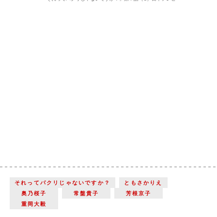
それってパクリじゃないですか？
ともさかりえ
奥乃桜子
常盤貴子
芳根京子
重岡大毅