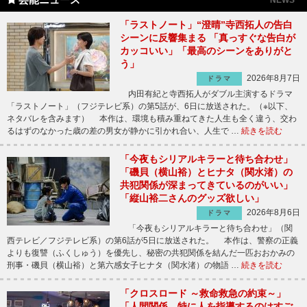
NEWS
「ラストノート」“澄晴”寺西拓人の告白
シーンに反響集まる 「真っすぐな告白が
カッコいい」「最高のシーンをありがと
う」
2026年8月7日
ドラマ
内田有紀と寺西拓人がダブル主演するドラマ
「ラストノート」（フジテレビ系）の第5話が、6日に放送された。（※以下、
ネタバレを含みます） 本作は、環境も積み重ねてきた人生も全く違う、交わ
るはずのなかった歳の差の男女が静かに引かれ合い、人生で …
続きを読む
「今夜もシリアルキラーと待ち合わせ」
「磯貝（横山裕）とヒナタ（関水渚）の
共犯関係が深まってきているのがいい」
「縦山裕二さんのグッズ欲しい」
2026年8月6日
ドラマ
「今夜もシリアルキラーと待ち合わせ」（関
西テレビ／フジテレビ系）の第6話が5日に放送された。 本作は、警察の正義
よりも復讐（ふくしゅう）を優先し、秘密の共犯関係を結んだ一匹おおかみの
刑事・磯貝（横山裕）と第六感女子ヒナタ（関水渚）の物語 …
続きを読む
「クロスロード ～救命救急の約束～」
「人間関係、特に人を指導するのはすご