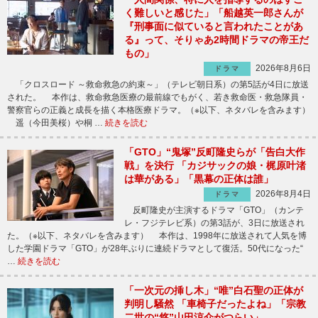
く難しいと感じた」「船越英一郎さんが
『刑事面に似ていると言われたことがあ
る』って、そりゃあ2時間ドラマの帝王だ
もの」
2026年8月6日
ドラマ
「クロスロード ～救命救急の約束～」（テレビ朝日系）の第5話が4日に放送
された。 本作は、救命救急医療の最前線でもがく、若き救命医・救急隊員・
警察官らの正義と成長を描く本格医療ドラマ。（※以下、ネタバレを含みます）
遥（今田美桜）や桐 …
続きを読む
「GTO」“鬼塚”反町隆史らが「告白大作
戦」を決行 「カジサックの娘・梶原叶渚
は華がある」「黒幕の正体は誰」
2026年8月4日
ドラマ
反町隆史が主演するドラマ「GTO」（カンテ
レ・フジテレビ系）の第3話が、3日に放送され
た。（※以下、ネタバレを含みます） 本作は、1998年に放送されて人気を博
した学園ドラマ「GTO」が28年ぶりに連続ドラマとして復活。50代になった“
…
続きを読む
「一次元の挿し木」“唯”白石聖の正体が
判明し騒然 「車椅子だったよね」「宗教
二世の“悠”山田涼介がつらい」