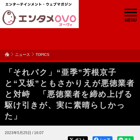
MENU
ニュース
TOPICS
「それパク」“亜季”芳根京子
と“又坂”ともさかりえが悪徳業者
と対峙 「悪徳業者を締め上げる
駆け引きが、実に素晴らしかっ
た」
2023年5月25日 / 16:07
ポスト
シェア
送る