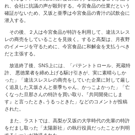
れ、会社に抗議の声が殺到する。今宮食品の仕業だという
確証がないため、又坂と亜季は今宮食品の青汁の試飲会に
潜入する。
その後、２人は今宮食品が特許を利用して、違法スレス
レの商売をしていることを見抜く。すると高梨は、月夜野
のイメージを守るために、今宮食品に和解金を支払うべき
だと主張する。
放送終了後、SNS上には、「パテントトロール、死蔵特
許、 悪徳業者を締め上げる駆け引きが、実に素晴らしか
った」「違法スレスレの商売をしていた企業に対して厳し
く追及した又坂さんと亜季ちゃん、かっこよかった」「亡
くなった旦那さんの特許を買い取り､『共同開発にしま
す』と言ったとき､うるっときた」などのコメントが投稿
された。
また、ラストでは、高梨が又坂の大学時代の先輩の特許
をだまし取った「太陽新社」の執行役員だったことが判明