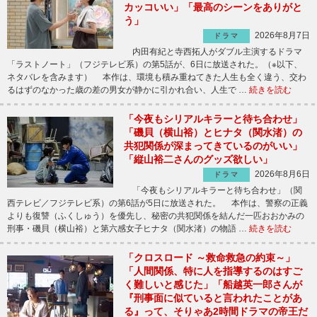
カッコいい」「最高のシーンをありがと
う」
2026年8月7日
ドラマ
内田有紀と寺西拓人がダブル主演するドラマ
「ラストノート」（フジテレビ系）の第5話が、6日に放送された。（※以下、
ネタバレを含みます） 本作は、環境も積み重ねてきた人生も全く違う、交わ
るはずのなかった歳の差の男女が静かに引かれ合い、人生で …
続きを読む
「今夜もシリアルキラーと待ち合わせ」
「磯貝（横山裕）とヒナタ（関水渚）の
共犯関係が深まってきているのがいい」
「縦山裕二さんのグッズ欲しい」
2026年8月6日
ドラマ
「今夜もシリアルキラーと待ち合わせ」（関
西テレビ／フジテレビ系）の第6話が5日に放送された。 本作は、警察の正義
よりも復讐（ふくしゅう）を優先し、秘密の共犯関係を結んだ一匹おおかみの
刑事・磯貝（横山裕）と第六感女子ヒナタ（関水渚）の物語 …
続きを読む
「クロスロード ～救命救急の約束～」
「人間関係、特に人を指導するのはすご
く難しいと感じた」「船越英一郎さんが
『刑事面に似ていると言われたことがあ
る』って、そりゃあ2時間ドラマの帝王だ