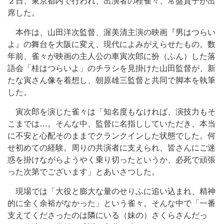
２日、東京都内で行われ、出演者の桂雀々、常盤貴子が出
席した。
本作は、山田洋次監督、渥美清主演の映画『男はつらい
よ』の舞台を大阪に変え、現代によみがえらせたもの。数
年前、雀々が映画の主人公の車寅次郎に扮（ふん）した落
語会「桂はつらいよ」のチラシを見掛けた山田監督が、新
たな寅さん像を着想し、朝原雄三監督と共同で脚本を執筆
した。
寅次郎を演じた雀々は「知名度もなければ、演技力もそ
こまでは…。そんな中、監督に名指ししていただき、本当
に不安と心配そのままでクランクインした状態でした。何
せ初めての経験。周りの共演者に支えられ、皆さんにご迷
惑を掛けながらようやく乗り切ったというか、必死で頑張
った次第でございます」とあいさつした。
現場では「大役と膨大な量のせりふに追い込まれ、精神
的に全く余裕がなかった」という雀々。そんな中で「一番
支えてくださったのは隣にいる（妹の）さくらさんだっ