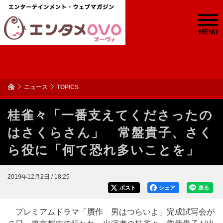
MENU
ニュース
TOPICS
桂雀々「一番支えてくださったの
はさくらさん」 常盤貴子、さく
ら役に「何て恐れ多いことを」
2019年12月2日 / 18:25
ポスト
シェア
送る
プレミアムドラマ「贋作 男はつらいよ」完成試写会が