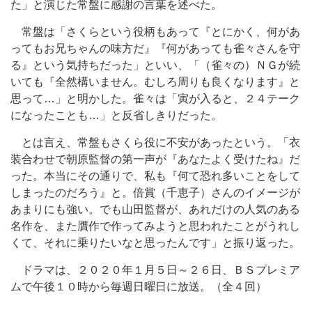
た」と演じた常盤に感謝の言葉を述べた。
常盤は「さくらという役柄もあって『とにかく、何があ
ってもお兄ちゃんの味方だ』『何があっても雀々さんを守
る』という気持ちだった」といい、「（雀々の）ＮＧが続
いても『全然構いません。むしろ周りも良くなります』と
思って…」と明かした。雀々は「寅が入ると、２４テーク
になったことも…」と反省しきりだった。
とは言え、常盤もさくら役に不安があったという。「衣
装合わせで朝原監督の第一声が『あなたよく受けたね』だ
った。本当にその通りで、私も『何て恐れ多いことをして
しまったのだろう』と。倍賞（千恵子）さんのイメージが
あまりにも強い。でも山田監督が、あれだけの人気のある
名作を、また贋作で作ってみようと思われたことがうれし
くて、それに乗りたいなと思ったんです」と振り返った。
ドラマは、２０２０年１月５日～２６日、ＢＳプレミア
ムで午後１０時から毎週日曜日に放送。（全４回）