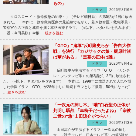
もの」
2026年8月6日
ドラマ
「クロスロード ～救命救急の約束～」（テレビ朝日系）の第5話が4日に放送
された。 本作は、救命救急医療の最前線でもがく、若き救命医・救急隊員・
警察官らの正義と成長を描く本格医療ドラマ。（※以下、ネタバレを含みます）
遥（今田美桜）や桐 …
続きを読む
「GTO」“鬼塚”反町隆史らが「告白大作
戦」を決行 「カジサックの娘・梶原叶渚
は華がある」「黒幕の正体は誰」
2026年8月4日
ドラマ
反町隆史が主演するドラマ「GTO」（カンテ
レ・フジテレビ系）の第3話が、3日に放送され
た。（※以下、ネタバレを含みます） 本作は、1998年に放送されて人気を博
した学園ドラマ「GTO」が28年ぶりに連続ドラマとして復活。50代になった“
…
続きを読む
「一次元の挿し木」“唯”白石聖の正体が
判明し騒然 「車椅子だったよね」「宗教
二世の“悠”山田涼介がつらい」
2026年8月3日
ドラマ
山田涼介が主演するドラマ「一次元の挿し
木」（読売テレビ・日本テレビ系）の第5話が、