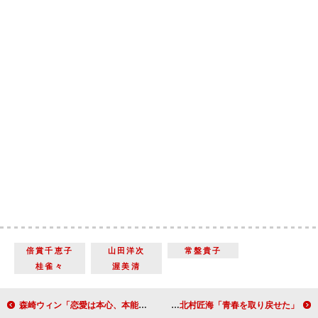
倍賞千恵子
山田洋次
常盤貴子
桂雀々
渥美清
森崎ウィン「恋愛は本心、本能に従いたい」 村上虹郎と共に恋愛観を明かす
新田真剣佑「挫折してもチャレンジ」 北村匠海「青春を取り戻せた」