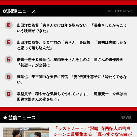
関連ニュース
RELATED NEWS
山田洋次監督「寅さんだけは年を取らない」「長生きしたからこう
いう映画ができた」
山田洋次監督、５０年前の「寅さん」を回想 「最初は失敗したな
と思って落ち込んだ」
倍賞千恵子＆藤竜也、星由里子さんをしのぶ 星さんの遺作映画
『初恋～』が公開に
藤竜也、亭主関白な夫役に苦労 “妻”倍賞千恵子に「冷たくできな
い」
常盤貴子「穏やかな気持ちでやれています」 滝藤賢一「今年は吉
田鋼太郎さんの座を狙う」
芸能ニュース
NEWS
「ラストノート」“澄晴”寺西拓人の告白
シーンに反響集まる 「真っすぐな告白が