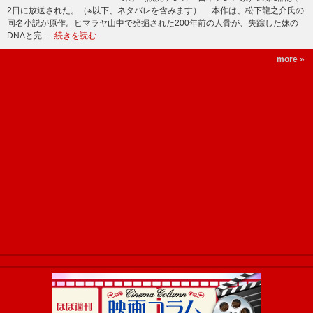
2日に放送された。（※以下、ネタバレを含みます） 本作は、松下龍之介氏の
同名小説が原作。ヒマラヤ山中で発掘された200年前の人骨が、失踪した妹の
DNAと完 …
続きを読む
more »