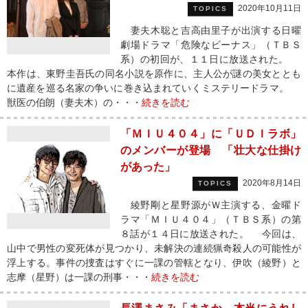
2020年10月11日
TOPICS
妻夫木聡と吉高由里子が出演する日曜
劇場ドラマ「危険なビーナス」（ＴＢＳ
系）の初回が、１１日に放送された。
本作は、東野圭吾氏の同名小説を原作に、主人公が謎の美女ととも
に遺産を巡る名家の争いに巻き込まれていくミステリードラマ。
獣医の伯朗（妻夫木）の・・・
続きを読む
「ＭＩＵ４０４」に「ＵＤＩラボ」
のメンバーが登場 「壮大な仕掛け
があった」
2020年8月14日
TOPICS
綾野剛と星野源がＷ主演する、金曜ド
ラマ「ＭＩＵ４０４」（ＴＢＳ系）の第
８話が１４日に放送された。 今回は、
山中で男性の変死体が見つかり、未解決の連続猟奇殺人の可能性が
浮上する。事件の捜査はすぐに一課の管轄となり、伊吹（綾野）と
志摩（星野）は一課の刑事・・・
続きを読む