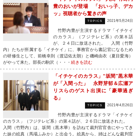
豊のおいが登場 「おいっ子、デカ
ッ」視聴者から驚きの声
2021年5月24日
TOPICS
竹野内豊が主演するドラマ「イチケイ
のカラス」（フジテレビ系）の第８話
が、２４日に放送された。 入間（竹野
内）たちが所属する「イチケイ」に、事務官から書記官になるため
の研修生として、前橋幸則（渡辺佑太朗）と磯崎由衣（夏目愛海）
がやって来た。部長の駒沢（・・・
続きを読む
「イチケイのカラス」“坂間”黒木華
が「入間った」 永野芽郁＆広瀬ア
リスらのゲスト出演に「豪華過ぎ
る」
2021年4月26日
TOPICS
竹野内豊が主演するドラマ「イチケイ
のカラス」（フジテレビ系）の第４話が、２６日に放送された。
入間（竹野内）は、坂間（黒木華）を訪ねて裁判官官舎にやってき
た妹の絵真（馬場ふみか）と出会う。絵真から、姉はどんな裁判官