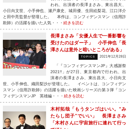
われ、出演者の長澤まさみ、東出昌大、
小日向文世、小手伸也、瀬戸康史、城田優、生田絵梨花、江口洋介
と田中亮監督が登壇した。 本作は、コンフィデンスマン（信用詐
欺師）の活躍を描いた人気・・・
続きを読む
長澤まさみ「女優人生で一番影響を
受けたのはダー子」 小手伸也「長
澤さんは意外と暗いところがある」
2021年12月28日
TOPICS
「『コンフィデンスマンJP』大感謝祭
2021!!」が27日、東京都内で行われ、出
演者の長澤まさみ、東出昌大、小日向文
世、小手伸也、織田梨沙が登壇した。 イベントは、コンフィデン
スマン（信用詐欺師）の活躍を描いた映画シリーズの第３弾『コン
フィデンスマンJP 英雄編・・・
続きを読む
木村拓哉「もうタンゴはいい。“み
たらし団子”でいい」 長澤まさみ
「木村さんに宇宙旅行に連れて行っ