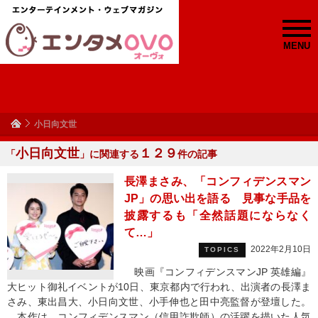
MENU
小日向文世
小日向文世
１２９
「
」に関連する
件の記事
長澤まさみ、「コンフィデンスマン
JP」の思い出を語る 見事な手品を
披露するも「全然話題にならなく
て…」
2022年2月10日
TOPICS
映画『コンフィデンスマンJP 英雄編』
大ヒット御礼イベントが10日、東京都内で行われ、出演者の長澤ま
さみ、東出昌大、小日向文世、小手伸也と田中亮監督が登壇した。
本作は、コンフィデンスマン（信用詐欺師）の活躍を描いた人気