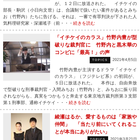
が、１２日に放送された。 イチケイの
部長・駒沢（小日向文世）は、合議制で扱いたい案件があるとみち
お（竹野内）たちに告げる。それは、一審で有罪判決が下された人
気料理研究家・深瀬瑤子（前・・・
続きを読む
「イチケイのカラス」竹野内豊が型
破りな裁判官に 竹野内と黒木華の
コンビに「最高！」の声
2021年4月5日
TOPICS
竹野内豊が主演するドラマ「イチケイ
のカラス」（フジテレビ系）の初回が、
５日に放送された。 本作は、自由奔放
で型破りな刑事裁判官・入間みちお（竹野内）と、みちおに振り回
されながらも、真実をつかもうと奔走する東京地方裁判所第３支部
第１刑事部、通称イチケイ・・・
続きを読む
綾瀬はるか、愛するものは「家族や
仲間」 「当たり前にいてくれるこ
とが本当にありがたい」
2021年3月21日
TOPICS