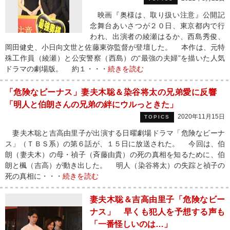
映画『奥様は、取り扱い注意』公開記
念舞台あいさつが２０日、東京都内で行
われ、出演者の綾瀬はるか、西島秀俊、
岡田健史、小日向文世と佐藤東弥監督が登壇した。 本作は、元特
殊工作員（綾瀬）と公安警察（西島）の“最強の夫婦”を描いた人気
ドラマの劇場版。 約１・・・
続きを読む
「危険なビーナス」妻夫木聡＆染谷将太の兄弟愛に反響
「明人と伯朗さんの兄弟の絆にウルっときた」
2020年11月15日
TOPICS
妻夫木聡と吉高由里子が出演する日曜劇場ドラマ「危険なビーナ
ス」（ＴＢＳ系）の第６話が、１５日に放送された。 今回は、伯
朗（妻夫木）の母・禎子（斉藤由貴）の死の真相を知るために、伯
朗と楓（吉高）が動き出した。 明人（染谷将太）の失踪と禎子の
死の真相に・・・
続きを読む
妻夫木聡＆吉高由里子「危険なビー
ナス」 早くも犯人を予想する声も
「一番怪しいのは…」