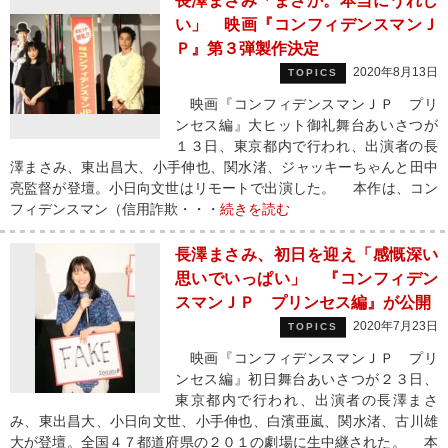
長澤まさみ「まさか。本当にうれし
い」 映画『コンフィデンスマンＪ
Ｐ』第３弾製作決定
2020年8月13日
TOPICS
映画『コンフィデンスマンＪＰ プリ
ンセス編』大ヒット御礼舞台あいさつが
１３日、東京都内で行われ、出演者の長
澤まさみ、東出昌大、小手伸也、関水渚、ジャッキーちゃんと田中
亮監督が登壇。小日向文世はリモートで出演した。 本作は、コン
フィデンスマン（信用詐欺・・・
続きを読む
長澤まさみ、初日を迎え「感慨深い
思いでいっぱい」 『コンフィデン
スマンＪＰ プリンセス編』が公開
2020年7月23日
TOPICS
映画『コンフィデンスマンＪＰ プリ
ンセス編』初日舞台あいさつが２３日、
東京都内で行われ、出演者の長澤まさ
み、東出昌大、小日向文世、小手伸也、白濱亜嵐、関水渚、古川雄
大が登壇。全国４７都道府県の２０１の劇場に生中継された。 本