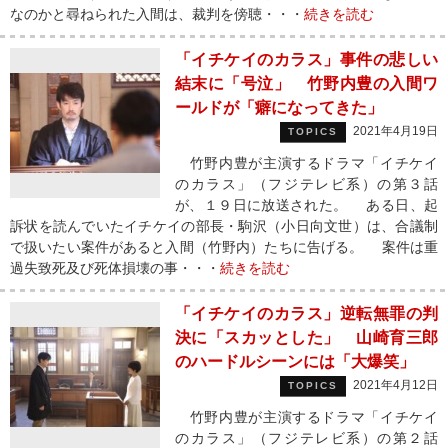
なのかと尋ねられた入間は、裁判を傍聴・・・
続きを読む
「イチケイのカラス」事件の悲しい
結末に「号泣」 竹野内豊の入間ワ
ールドが「癖になってきた」
2021年4月19日
TOPICS
竹野内豊が主演するドラマ「イチケイ
のカラス」（フジテレビ系）の第３話
が、１９日に放送された。 ある日、起
訴状を読んでいたイチケイの部長・駒沢（小日向文世）は、合議制
で扱いたい案件があると入間（竹野内）たちに告げる。 案件は重
過失致死及び死体損壊の事・・・
続きを読む
「イチケイのカラス」逆転無罪の判
決に「スカッとした」 山崎育三郎
のハードルシーンには「大爆笑」
2021年4月12日
TOPICS
竹野内豊が主演するドラマ「イチケイ
のカラス」（フジテレビ系）の第２話