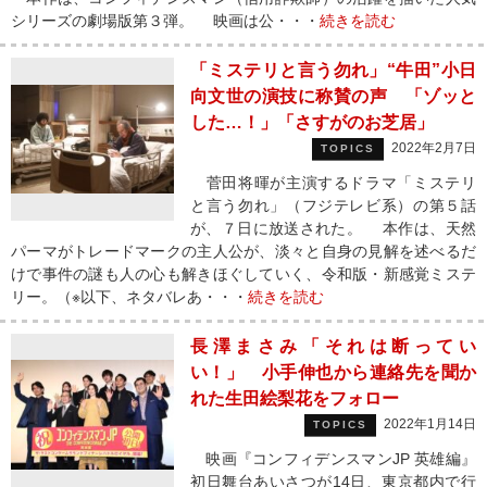
シリーズの劇場版第３弾。 映画は公・・・
続きを読む
「ミステリと言う勿れ」“牛田”小日
向文世の演技に称賛の声 「ゾッと
した…！」「さすがのお芝居」
2022年2月7日
TOPICS
菅田将暉が主演するドラマ「ミステリ
と言う勿れ」（フジテレビ系）の第５話
が、７日に放送された。 本作は、天然
パーマがトレードマークの主人公が、淡々と自身の見解を述べるだ
けで事件の謎も人の心も解きほぐしていく、令和版・新感覚ミステ
リー。（※以下、ネタバレあ・・・
続きを読む
長澤まさみ「それは断ってい
い！」 小手伸也から連絡先を聞か
れた生田絵梨花をフォロー
2022年1月14日
TOPICS
映画『コンフィデンスマンJP 英雄編』
初日舞台あいさつが14日、東京都内で行