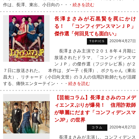
作は、長澤、東出、小日向の・・・
続きを読む
長澤まさみが石黒賢を罠にかけ
る！ 「コンフィデンスマンＪＰ」
傑作選「何回見ても面白い」
2020年4月27日
TOPICS
長澤まさみ主演で２０１８年４月期に
放送されたドラマ、「コンフィデンスマ
ンＪＰ」の傑作選（フジテレビ系）が２
７日に放送された。 本作は、ダー子（長澤）、ボクちゃん（東出
昌大）、リチャード（小日向文世）の３人の信用詐欺師たちが活躍
する、痛快エンターテイン・・・
続きを読む
【芸能コラム】長澤まさみのコメデ
ィエンヌぶりが爆発！ 信用詐欺師
が華麗にだます「コンフィデンスマ
ンJP」の世界
2020年4月27日
コラム
長澤まさみが主演し、コンフィデンス