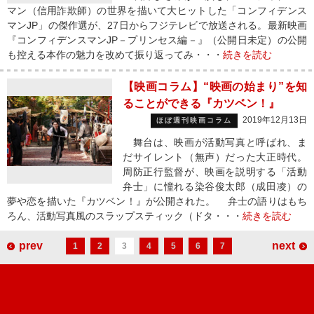
マン（信用詐欺師）の世界を描いて大ヒットした「コンフィデンス
マンJP」の傑作選が、27日からフジテレビで放送される。最新映画
『コンフィデンスマンJP－プリンセス編－』（公開日未定）の公開
も控える本作の魅力を改めて振り返ってみ・・・
続きを読む
【映画コラム】“映画の始まり”を知
ることができる『カツベン！』
2019年12月13日
ほぼ週刊映画コラム
舞台は、映画が活動写真と呼ばれ、ま
だサイレント（無声）だった大正時代。
周防正行監督が、映画を説明する「活動
弁士」に憧れる染谷俊太郎（成田凌）の
夢や恋を描いた『カツベン！』が公開された。 弁士の語りはもち
ろん、活動写真風のスラップスティック（ドタ・・・
続きを読む
prev
next
1
2
3
4
5
6
7