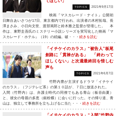
てほしい」
2021年9月17日
TOPICS
映画『マスカレード・ナイト』公開初
日舞台あいさつが17日、東京都内で行われ、出演者の木村拓哉、長
澤まさみ、小日向文世、渡部篤郎と鈴木雅之監督が登壇した。 本
作は、東野圭吾氏のミステリー小説シリーズを実写化した映画『マ
スカレード・ホテル』（19）の続編。破・・・
続きを読む
「イチケイのカラス」“被告人”板尾
創路に「貫禄がある」 「終わって
ほしくない」と次週最終回を惜しむ
声も
2021年6月7日
TOPICS
竹野内豊が主演するドラマ「イチケイ
のカラス」（フジテレビ系）の第１０話が、７日に放送された。
入間（竹野内）は、弁護士時代の同僚でもある青山（板谷由夏）
と、彼女の母親の多恵（銀粉蝶）に会いに行った。その帰り道、青
山は、独立して事務所を立ち上げるに当た・・・
続きを読む
「イチケイのカラス」“入間”竹野内