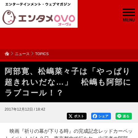
MENU
ニュース
TOPICS
阿部寛、松嶋菜々子は「やっぱり
超きれいだな…」 松嶋も阿部に
ラブコール！？
2017年12月12日 / 18:42
ポスト
シェア
送る
映画『祈りの幕が下りる時』の完成記念レッドカーペッ