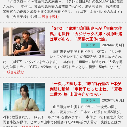
「クロスロード ～救命救急の約束～」（テレビ朝日系）の第5話が4日に放送
された。 本作は、救命救急医療の最前線でもがく、若き救命医・救急隊員・
警察官らの正義と成長を描く本格医療ドラマ。（※以下、ネタバレを含みます）
遥（今田美桜）や桐 …
続きを読む
「GTO」“鬼塚”反町隆史らが「告白大作
戦」を決行 「カジサックの娘・梶原叶渚
は華がある」「黒幕の正体は誰」
2026年8月4日
ドラマ
反町隆史が主演するドラマ「GTO」（カンテ
レ・フジテレビ系）の第3話が、3日に放送され
た。（※以下、ネタバレを含みます） 本作は、1998年に放送されて人気を博
した学園ドラマ「GTO」が28年ぶりに連続ドラマとして復活。50代になった“
…
続きを読む
「一次元の挿し木」“唯”白石聖の正体が
判明し騒然 「車椅子だったよね」「宗教
二世の“悠”山田涼介がつらい」
2026年8月3日
ドラマ
山田涼介が主演するドラマ「一次元の挿し
木」（読売テレビ・日本テレビ系）の第5話が、
2日に放送された。（※以下、ネタバレを含みます） 本作は、松下龍之介氏の
同名小説が原作。ヒマラヤ山中で発掘された200年前の人骨が、失踪した妹の