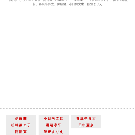
督、春風亭昇太、伊藤蘭、小日向文世、飯豊まりえ
伊藤蘭
小日向文世
春風亭昇太
松嶋菜々子
溝端淳平
田中麗奈
阿部寛
飯豊まりえ