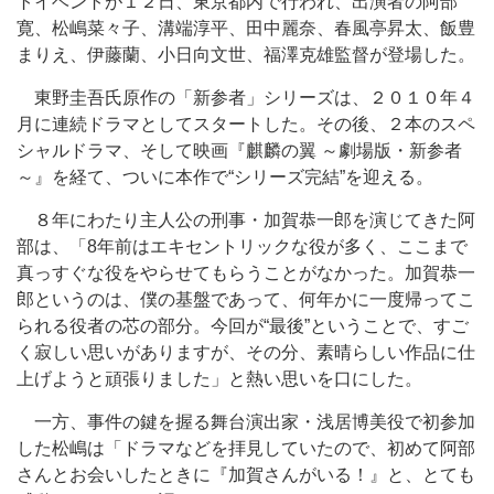
トイベントが１２日、東京都内で行われ、出演者の阿部
寛、松嶋菜々子、溝端淳平、田中麗奈、春風亭昇太、飯豊
まりえ、伊藤蘭、小日向文世、福澤克雄監督が登場した。
東野圭吾氏原作の「新参者」シリーズは、２０１０年４
月に連続ドラマとしてスタートした。その後、２本のスペ
シャルドラマ、そして映画『麒麟の翼 ～劇場版・新参者
～』を経て、ついに本作で“シリーズ完結”を迎える。
８年にわたり主人公の刑事・加賀恭一郎を演じてきた阿
部は、「8年前はエキセントリックな役が多く、ここまで
真っすぐな役をやらせてもらうことがなかった。加賀恭一
郎というのは、僕の基盤であって、何年かに一度帰ってこ
られる役者の芯の部分。今回が“最後”ということで、すご
く寂しい思いがありますが、その分、素晴らしい作品に仕
上げようと頑張りました」と熱い思いを口にした。
一方、事件の鍵を握る舞台演出家・浅居博美役で初参加
した松嶋は「ドラマなどを拝見していたので、初めて阿部
さんとお会いしたときに『加賀さんがいる！』と、とても