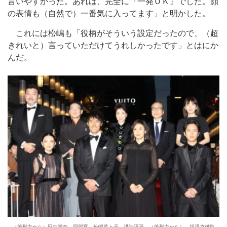
言いやすかった。あれは、完全に『一発ＯＫ』でした。顔
の表情も（自然で）一番気に入ってます」と明かした。
これには松嶋も「役柄がそういう設定だったので、（超
きれいと）言っていただけてうれしかったです」とはにか
んだ。
（前列左から）田中麗奈、阿部寛、松嶋菜々子、溝端淳平、（後列左から）、福澤克雄監