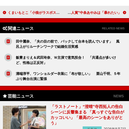
くまいもとこ「小狼がラスボスは嫌！」 「カードキャプターさくら」新シリーズがスタート
長澤まさみ、ベストアクトレス賞受賞で「精進します」 “新人賞”中条あやみは「暴れたい」
関連ニュース
RELATED NEWS
田中麗奈、「夫の目の前で、パックして台本を読んでいます」 風
呂上がりルーチンワークで結婚生活実感
飯豊まりえ＆武田玲奈、Ｗ主演で意気投合！ 「共通点が多いけ
ど、性格は正反対」
溝端淳平、ワンショルダー衣装に「布が欲しい」 栗山千明、５年
ぶり舞台出演に緊張
芸能ニュース
NEWS
「ラストノート」“澄晴”寺西拓人の告白
シーンに反響集まる 「真っすぐな告白が
カッコいい」「最高のシーンをありがと
う」
2026年8月7日