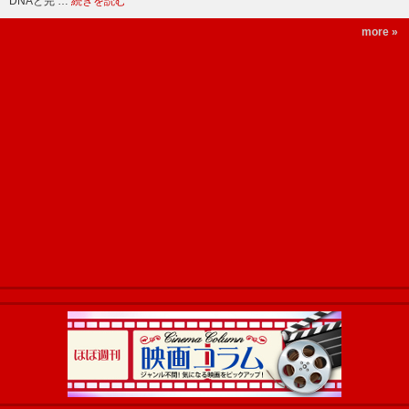
DNAと完 …
続きを読む
more »