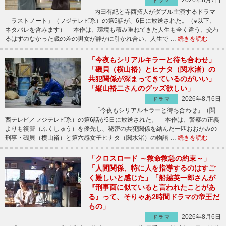
ドラマ
内田有紀と寺西拓人がダブル主演するドラマ
「ラストノート」（フジテレビ系）の第5話が、6日に放送された。（※以下、
ネタバレを含みます） 本作は、環境も積み重ねてきた人生も全く違う、交わ
るはずのなかった歳の差の男女が静かに引かれ合い、人生で …
続きを読む
「今夜もシリアルキラーと待ち合わせ」
「磯貝（横山裕）とヒナタ（関水渚）の
共犯関係が深まってきているのがいい」
「縦山裕二さんのグッズ欲しい」
2026年8月6日
ドラマ
「今夜もシリアルキラーと待ち合わせ」（関
西テレビ／フジテレビ系）の第6話が5日に放送された。 本作は、警察の正義
よりも復讐（ふくしゅう）を優先し、秘密の共犯関係を結んだ一匹おおかみの
刑事・磯貝（横山裕）と第六感女子ヒナタ（関水渚）の物語 …
続きを読む
「クロスロード ～救命救急の約束～」
「人間関係、特に人を指導するのはすご
く難しいと感じた」「船越英一郎さんが
『刑事面に似ていると言われたことがあ
る』って、そりゃあ2時間ドラマの帝王だ
もの」
2026年8月6日
ドラマ