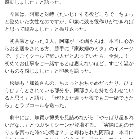
感動しました」と語った。
今回は、阿部と対峙（たいじ）する役どころで「ちょっ
と謎めいた女性なのですが、印象に残る役作りができれば
と思って臨みました」と振り返った。
初共演となった２人。阿部が「松嶋さんは、本当に心か
らお芝居をされる方。勝手に『家政婦のミタ』のイメージ
で、すごくクールで堅い人だと思っていたら、全然…！
初めてお仕事をご一緒するとは思えないほど、すごく温か
いものを感じました」と印象を語った。
松嶋も「加賀さんの、ちょっとおちゃめだったり、ひょ
うひょうとされている部分を、阿部さんも持ち合わせてい
ると思う」と語り、「ぜひまた違った役でもご一緒できた
ら」とラブコールを送った。
劇中には、加賀が博美を見詰めながら「やっぱり超きれ
いだな…」とつぶやくシーンが登場する。「実際にあのせ
りふを言った時の心境は？」と尋ねられた阿部は「本当に