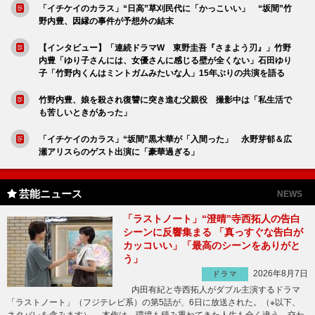
「イチケイのカラス」“日高”草刈民代に「かっこいい」 “坂間”竹
野内豊、因縁の事件が予想外の結末
【インタビュー】「連続ドラマW 東野圭吾『さまよう刃』」竹野
内豊「ゆり子さんには、女優さんに感じる壁が全くない」石田ゆり
子「竹野内くんはミントガムみたいな人」15年ぶりの共演を語る
竹野内豊、娘を殺され復讐に突き進む父親役 撮影中は「私生活で
も苦しいときがあった」
「イチケイのカラス」“坂間”黒木華が「入間った」 永野芽郁＆広
瀬アリスらのゲスト出演に「豪華過ぎる」
芸能ニュース
NEWS
「ラストノート」“澄晴”寺西拓人の告白
シーンに反響集まる 「真っすぐな告白が
カッコいい」「最高のシーンをありがと
う」
2026年8月7日
ドラマ
内田有紀と寺西拓人がダブル主演するドラマ
「ラストノート」（フジテレビ系）の第5話が、6日に放送された。（※以下、