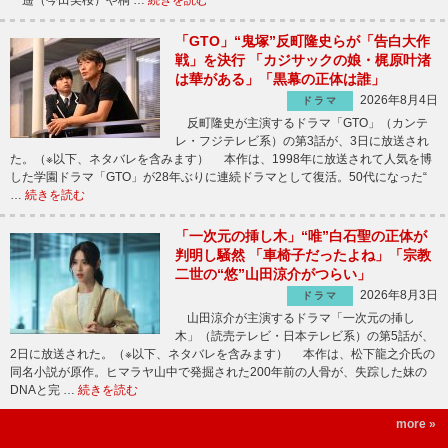
遥（今田美桜）や桐 …
続きを読む
「GTO」“鬼塚”反町隆史らが「告白大作
戦」を決行 「カジサックの娘・梶原叶渚
は華がある」「黒幕の正体は誰」
2026年8月4日
ドラマ
反町隆史が主演するドラマ「GTO」（カンテ
レ・フジテレビ系）の第3話が、3日に放送され
た。（※以下、ネタバレを含みます） 本作は、1998年に放送されて人気を博
した学園ドラマ「GTO」が28年ぶりに連続ドラマとして復活。50代になった“
…
続きを読む
「一次元の挿し木」“唯”白石聖の正体が
判明し騒然 「車椅子だったよね」「宗教
二世の“悠”山田涼介がつらい」
2026年8月3日
ドラマ
山田涼介が主演するドラマ「一次元の挿し
木」（読売テレビ・日本テレビ系）の第5話が、
2日に放送された。（※以下、ネタバレを含みます） 本作は、松下龍之介氏の
同名小説が原作。ヒマラヤ山中で発掘された200年前の人骨が、失踪した妹の
DNAと完 …
続きを読む
more »