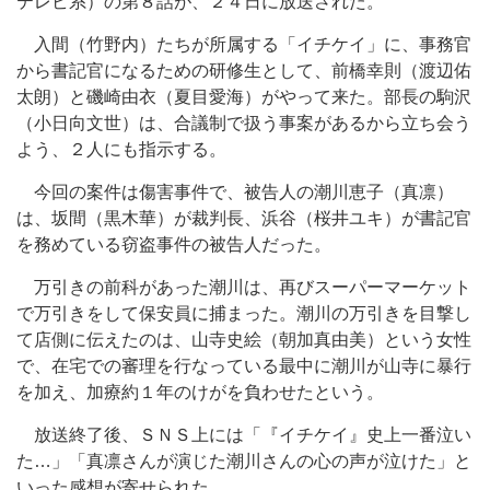
テレビ系）の第８話が、２４日に放送された。
入間（竹野内）たちが所属する「イチケイ」に、事務官
から書記官になるための研修生として、前橋幸則（渡辺佑
太朗）と磯崎由衣（夏目愛海）がやって来た。部長の駒沢
（小日向文世）は、合議制で扱う事案があるから立ち会う
よう、２人にも指示する。
今回の案件は傷害事件で、被告人の潮川恵子（真凛）
は、坂間（黒木華）が裁判長、浜谷（桜井ユキ）が書記官
を務めている窃盗事件の被告人だった。
万引きの前科があった潮川は、再びスーパーマーケット
で万引きをして保安員に捕まった。潮川の万引きを目撃し
て店側に伝えたのは、山寺史絵（朝加真由美）という女性
で、在宅での審理を行なっている最中に潮川が山寺に暴行
を加え、加療約１年のけがを負わせたという。
放送終了後、ＳＮＳ上には「『イチケイ』史上一番泣い
た…」「真凛さんが演じた潮川さんの心の声が泣けた」と
いった感想が寄せられた。