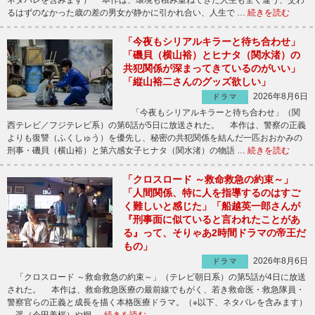
ネタバレを含みます） 本作は、環境も積み重ねてきた人生も全く違う、交わ
るはずのなかった歳の差の男女が静かに引かれ合い、人生で …
続きを読む
「今夜もシリアルキラーと待ち合わせ」
「磯貝（横山裕）とヒナタ（関水渚）の
共犯関係が深まってきているのがいい」
「縦山裕二さんのグッズ欲しい」
2026年8月6日
ドラマ
「今夜もシリアルキラーと待ち合わせ」（関
西テレビ／フジテレビ系）の第6話が5日に放送された。 本作は、警察の正義
よりも復讐（ふくしゅう）を優先し、秘密の共犯関係を結んだ一匹おおかみの
刑事・磯貝（横山裕）と第六感女子ヒナタ（関水渚）の物語 …
続きを読む
「クロスロード ～救命救急の約束～」
「人間関係、特に人を指導するのはすご
く難しいと感じた」「船越英一郎さんが
『刑事面に似ていると言われたことがあ
る』って、そりゃあ2時間ドラマの帝王だ
もの」
2026年8月6日
ドラマ
「クロスロード ～救命救急の約束～」（テレビ朝日系）の第5話が4日に放送
された。 本作は、救命救急医療の最前線でもがく、若き救命医・救急隊員・
警察官らの正義と成長を描く本格医療ドラマ。（※以下、ネタバレを含みます）