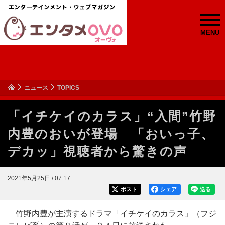
MENU
ニュース
TOPICS
「イチケイのカラス」“入間”竹野
内豊のおいが登場 「おいっ子、
デカッ」視聴者から驚きの声
2021年5月25日 / 07:17
ポスト
シェア
送る
竹野内豊が主演するドラマ「イチケイのカラス」（フジ