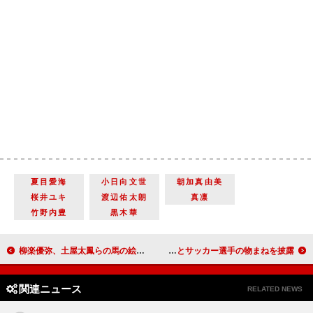
夏目愛海
小日向文世
朝加真由美
桜井ユキ
渡辺佑太朗
真凛
竹野内豊
黒木華
柳楽優弥、土屋太鳳らの馬の絵がオンライン美術館で展示 土屋「馬たちへの感謝と願いを込めて描いた」
薮宏太「本人の前でやるのは地獄…」 知念侑李とサッカー選手の物まねを披露
関連ニュース
RELATED NEWS