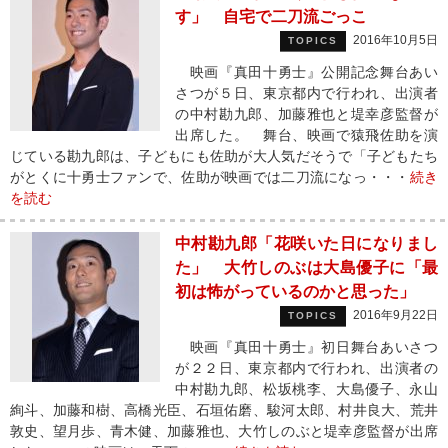
す」 自宅で二刀流ごっこ
2016年10月5日
TOPICS
映画『真田十勇士』公開記念舞台あい
さつが５日、東京都内で行われ、出演者
の中村勘九郎、加藤雅也と堤幸彦監督が
出席した。 舞台、映画で猿飛佐助を演
じている勘九郎は、子どもにも佐助が大人気だそうで「子どもたち
がとくに十勇士ファンで、佐助が映画では二刀流になっ・・・
続き
を読む
中村勘九郎「花咲いた日になりまし
た」 大竹しのぶは大島優子に「最
初は怖がっているのかと思った」
2016年9月22日
TOPICS
映画『真田十勇士』初日舞台あいさつ
が２２日、東京都内で行われ、出演者の
中村勘九郎、松坂桃李、大島優子、永山
絢斗、加藤和樹、高橋光臣、石垣佑磨、駿河太郎、村井良大、荒井
敦史、望月歩、青木健、加藤雅也、大竹しのぶと堤幸彦監督が出席