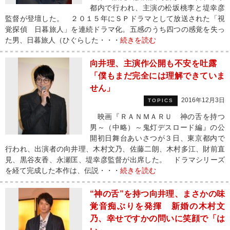
都内で行われ、主演の松坂桃李と堤幸彦
監督が登壇した。 ２０１５年にＳＰドラマとして放送された「視
覚探偵 日暮旅人」を連続ドラマ化。五感のうち四つの感覚を失っ
た男、日暮旅人（ひぐらした・・・
続きを読む
向井理、主演作公開も不安を吐露
「僕もまだ完全には理解できていま
せん」
2016年12月3日
TOPICS
映画『ＲＡＮＭＡＲＵ 神の舌を持つ
男～（中略）～鬼灯デスロード編』の公
開初日舞台あいさつが３日、東京都内で
行われ、出演者の向井理、木村文乃、佐藤二朗、木村多江、財前直
見、黒谷友香、永瀬匡、堤幸彦監督が出席した。 ドラマシリーズ
を経て完成した本作は、伝説・・・
続きを読む
“神の舌”を持つ向井理、まさかの味
覚音痴ぶりを発揮 新婚の木村文
乃、幸せですかの問いに笑顔で「は