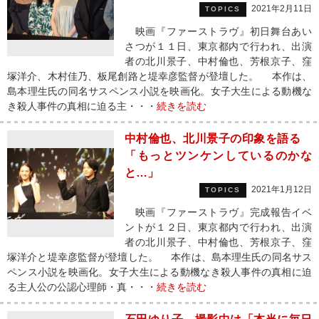
2021年2月11日
TOPICS
映画『ファーストラヴ』初日舞台あい
さつが１１日、東京都内で行われ、出演
者の北川景子、中村倫也、芳根京子、窪
塚洋介、木村佳乃、板尾創路と堤幸彦監督が登壇した。 本作は、
島本理生氏の同名サスペンス小説を映画化。女子大生による動機な
き殺人事件の真相に迫る主・・・
続きを読む
中村倫也、北川景子の印象を語る
「もっとツンケンしているのかな
と…」
2021年1月12日
TOPICS
映画『ファーストラヴ』完成報告イベ
ントが１２日、東京都内で行われ、出演
者の北川景子、中村倫也、芳根京子、窪
塚洋介と堤幸彦監督が登壇した。 本作は、島本理生氏の同名サス
ペンス小説を映画化。女子大生による動機なき殺人事件の真相に迫
る主人公の公認心理師・真・・・
続きを読む