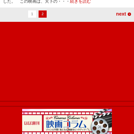
した。 この映画は、天下の・・・
続きを読む
next
1
2