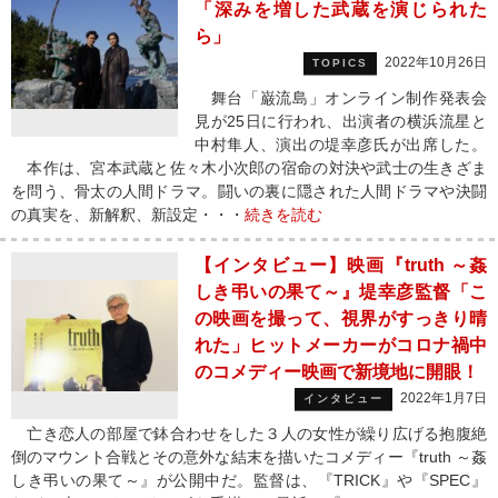
「深みを増した武蔵を演じられた
ら」
2022年10月26日
TOPICS
舞台「巌流島」オンライン制作発表会
見が25日に行われ、出演者の横浜流星と
中村隼人、演出の堤幸彦氏が出席した。
本作は、宮本武蔵と佐々木小次郎の宿命の対決や武士の生きざま
を問う、骨太の人間ドラマ。闘いの裏に隠された人間ドラマや決闘
の真実を、新解釈、新設定・・・
続きを読む
【インタビュー】映画『truth ～姦
しき弔いの果て～』堤幸彦監督「こ
の映画を撮って、視界がすっきり晴
れた」ヒットメーカーがコロナ禍中
のコメディー映画で新境地に開眼！
2022年1月7日
インタビュー
亡き恋人の部屋で鉢合わせをした３人の女性が繰り広げる抱腹絶
倒のマウント合戦とその意外な結末を描いたコメディー『truth ～姦
しき弔いの果て～』が公開中だ。監督は、『TRICK』や『SPEC』