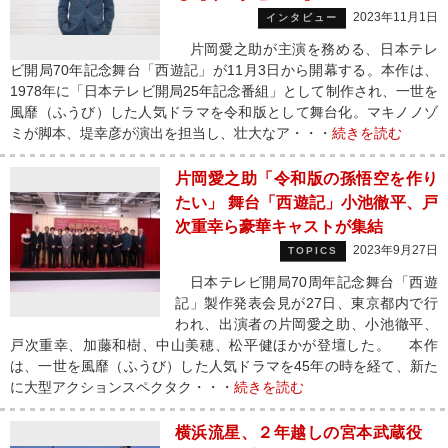
2023年11月1日
インタビュー
片岡愛之助が主演を務める、日本テレ
ビ開局70年記念舞台「西遊記」が11月3日から開幕する。本作は、
1978年に「日本テレビ開局25年記念番組」として制作され、一世を
風靡（ふうび）した人気ドラマを令和版として舞台化。マキノノゾ
ミが脚本、堤幸彦が演出を担当し、壮大なア・・・
続きを読む
片岡愛之助「令和版の孫悟空を作り
たい」 舞台「西遊記」小池徹平、戸
次重幸ら豪華キャストが集結
2023年9月27日
TOPICS
日本テレビ開局70周年記念舞台「西遊
記」製作発表会見が27日、東京都内で行
われ、出演者の片岡愛之助、小池徹平、
戸次重幸、加藤和樹、中山美穂、松平健ほかが登壇した。 本作
は、一世を風靡（ふうび）した人気ドラマを45年の時を経て、新た
に大型アクションスペクタク・・・
続きを読む
横浜流星、２年越しの宮本武蔵役