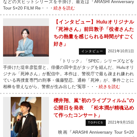
などの大ヒットシリーズを手掛け、最近は『ARASHI Anniversary
Tour 5×20 FILM Re・・・
続きを読む
【インタビュー】Huluオリジナル
「死神さん」前田敦子「役者さんた
ちの熱量を感じられる時間がすごく
好き」
2021年10月1日
インタビュー
「トリック」「SPEC」シリーズなどを
手掛けた堤幸彦監督と、俳優の田中圭がタッグを組んだ、Huluオリ
ジナル「死神さん」が配信中。本作は、警視庁で最も疎まれ嫌われ
ている再捜査専門の刑事・儀藤堅忍、通称「死神」が、事件ごとに
相棒を替えながら、警察が生み出した“冤罪・・・
続きを読む
櫻井翔、嵐“初のライブフィルム”の
公開日を発表 「松本潤が精魂込め
て作ったコンサート」
2021年9月15日
TOPICS
映画『ARASHI Anniversary Tour 5×20