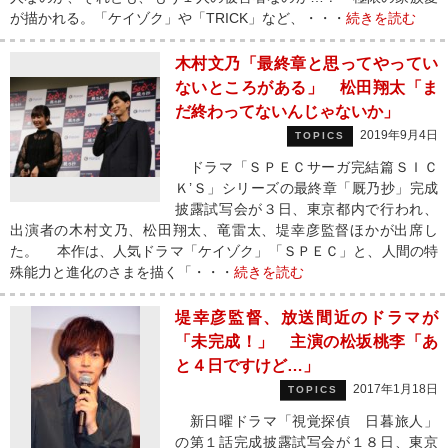
が描かれる。「ケイゾク」や「TRICK」など、・・・
続きを読む
木村文乃「最終章と思ってやってい
ないところがある」 松田翔太「ま
だ終わってないんじゃないか」
2019年9月4日
TOPICS
ドラマ「ＳＰＥＣサーガ完結篇ＳＩＣ
Ｋ’Ｓ」シリーズの最終章「厩乃抄」完成
披露試写会が３日、東京都内で行われ、
出演者の木村文乃、松田翔太、竜雷太、堤幸彦監督ほかが出席し
た。 本作は、人気ドラマ「ケイゾク」「ＳＰＥＣ」と、人間の特
殊能力と進化のさまを描く「・・・
続きを読む
堤幸彦監督、放送間近のドラマが
「未完成！」 主演の松坂桃李「あ
と４日ですけど…」
2017年1月18日
TOPICS
新日曜ドラマ「視覚探偵 日暮旅人」
の第１話完成披露試写会が１８日、東京