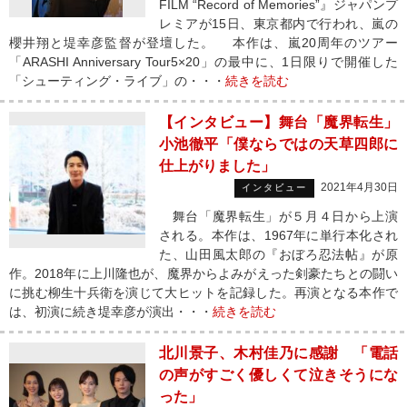
FILM “Record of Memories”』ジャパンプ
レミアが15日、東京都内で行われ、嵐の
櫻井翔と堤幸彦監督が登壇した。 本作は、嵐20周年のツアー
「ARASHI Anniversary Tour5×20」の最中に、1日限りで開催した
「シューティング・ライブ」の・・・
続きを読む
【インタビュー】舞台「魔界転生」
小池徹平「僕ならではの天草四郎に
仕上がりました」
2021年4月30日
インタビュー
舞台「魔界転生」が５月４日から上演
される。本作は、1967年に単行本化され
た、山田風太郎の『おぼろ忍法帖』が原
作。2018年に上川隆也が、魔界からよみがえった剣豪たちとの闘い
に挑む柳生十兵衛を演じて大ヒットを記録した。再演となる本作で
は、初演に続き堤幸彦が演出・・・
続きを読む
北川景子、木村佳乃に感謝 「電話
の声がすごく優しくて泣きそうにな
った」