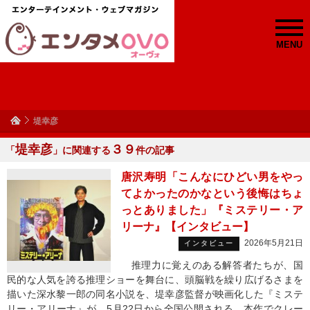
MENU
堤幸彦
堤幸彦
３９
「
」に関連する
件の記事
唐沢寿明「こんなにひどい男をやっ
てよかったのかなという後悔はちょ
っとありました」『ミステリー・ア
リーナ』【インタビュー】
2026年5月21日
インタビュー
推理力に覚えのある解答者たちが、国
民的な人気を誇る推理ショーを舞台に、頭脳戦を繰り広げるさまを
描いた深水黎一郎の同名小説を、堤幸彦監督が映画化した『ミステ
リー・アリーナ』が、5月22日から全国公開される。本作でクレー