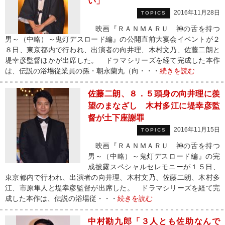
い」
2016年11月28日
TOPICS
映画『ＲＡＮＭＡＲＵ 神の舌を持つ
男～（中略）～鬼灯デスロード編』の公開直前大宴会イベントが２
８日、東京都内で行われ、出演者の向井理、木村文乃、佐藤二朗と
堤幸彦監督ほかが出席した。 ドラマシリーズを経て完成した本作
は、伝説の浴場従業員の孫・朝永蘭丸（向・・・
続きを読む
佐藤二朗、８．５頭身の向井理に羨
望のまなざし 木村多江に堤幸彦監
督が土下座謝罪
2016年11月15日
TOPICS
映画『ＲＡＮＭＡＲＵ 神の舌を持つ
男～（中略）～鬼灯デスロード編』の完
成披露スペシャルセレモニーが１５日、
東京都内で行われ、出演者の向井理、木村文乃、佐藤二朗、木村多
江、市原隼人と堤幸彦監督が出席した。 ドラマシリーズを経て完
成した本作は、伝説の浴場従・・・
続きを読む
中村勘九郎「３人とも佐助なんで