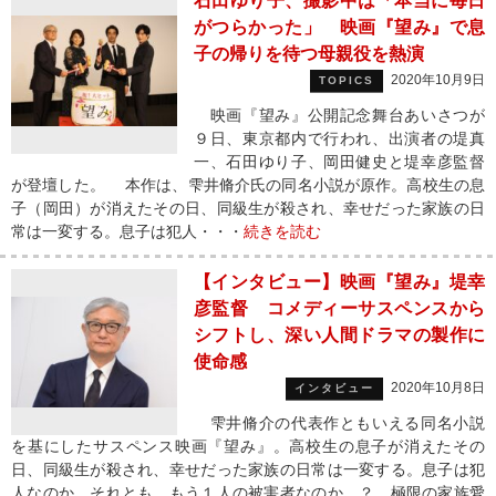
石田ゆり子、撮影中は「本当に毎日
がつらかった」 映画『望み』で息
子の帰りを待つ母親役を熱演
2020年10月9日
TOPICS
映画『望み』公開記念舞台あいさつが
９日、東京都内で行われ、出演者の堤真
一、石田ゆり子、岡田健史と堤幸彦監督
が登壇した。 本作は、雫井脩介氏の同名小説が原作。高校生の息
子（岡田）が消えたその日、同級生が殺され、幸せだった家族の日
常は一変する。息子は犯人・・・
続きを読む
【インタビュー】映画『望み』堤幸
彦監督 コメディーサスペンスから
シフトし、深い人間ドラマの製作に
使命感
2020年10月8日
インタビュー
雫井脩介の代表作ともいえる同名小説
を基にしたサスペンス映画『望み』。高校生の息子が消えたその
日、同級生が殺され、幸せだった家族の日常は一変する。息子は犯
人なのか、それとも、もう１人の被害者なのか…？ 極限の家族愛