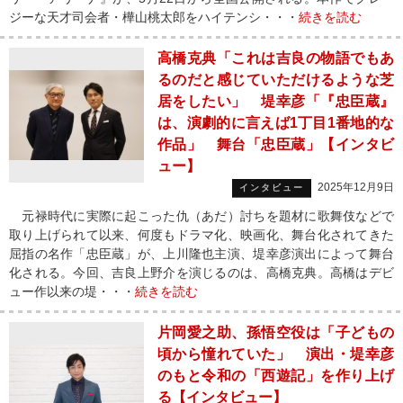
ジーな天才司会者・樺山桃太郎をハイテンシ・・・
続きを読む
高橋克典「これは吉良の物語でもあ
るのだと感じていただけるような芝
居をしたい」 堤幸彦「『忠臣蔵』
は、演劇的に言えば1丁目1番地的な
作品」 舞台「忠臣蔵」【インタビ
ュー】
2025年12月9日
インタビュー
元禄時代に実際に起こった仇（あだ）討ちを題材に歌舞伎などで
取り上げられて以来、何度もドラマ化、映画化、舞台化されてきた
屈指の名作「忠臣蔵」が、上川隆也主演、堤幸彦演出によって舞台
化される。今回、吉良上野介を演じるのは、高橋克典。高橋はデビ
ュー作以来の堤・・・
続きを読む
片岡愛之助、孫悟空役は「子どもの
頃から憧れていた」 演出・堤幸彦
のもと令和の「西遊記」を作り上げ
る【インタビュー】